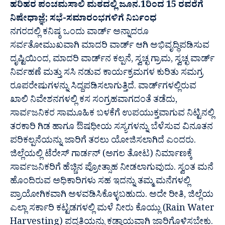
ಹರಿಹರ ಪಂಚಮಸಾಲಿ ಮಠದಲ್ಲಿ ಜೂನ.1ರಿಂದ 15 ರವರೆಗೆ
ನಿಷೇಧಾಜ್ಞೆ; ಸಭೆ-ಸಮಾರಂಭಗಳಿಗೆ ನಿರ್ಬಂಧ
ನಗರದಲ್ಲಿ ಕನಿಷ್ಠ ಒಂದು ವಾರ್ಡ್ ಅನ್ನಾದರೂ
ಸರ್ವತೋಮುಖವಾಗಿ ಮಾದರಿ ವಾರ್ಡ್ ಆಗಿ ಅಭಿವೃದ್ಧಿಪಡಿಸುವ
ದೃಷ್ಟಿಯಿಂದ, ಮಾದರಿ ವಾರ್ಡ್‌ನ ಕಲ್ಪನೆ, ಸ್ವಚ್ಛ ಗ್ರಾಮ, ಸ್ವಚ್ಛ ವಾರ್ಡ್
ನಿರ್ವಹಣೆ ಮತ್ತು ಸಸಿ ನಡುವ ಕಾರ್ಯಕ್ರಮಗಳ ಕುರಿತು ಸಮಗ್ರ
ರೂಪರೇಷುಗಳನ್ನು ಸಿದ್ದಪಡಿಸಲಾಗುತ್ತಿದೆ. ವಾರ್ಡ್‌ಗಳಲ್ಲಿರುವ
ಖಾಲಿ ನಿವೇಶನಗಳಲ್ಲಿ ಕಸ ಸಂಗ್ರಹವಾಗದಂತೆ ತಡೆದು,
ಸಾರ್ವಜನಿಕರ ಸಾಮೂಹಿಕ ಬಳಕೆಗೆ ಉಪಯುಕ್ತವಾಗುವ ನಿಟ್ಟಿನಲ್ಲಿ
ತರಕಾರಿ ಗಿಡ ಹಾಗೂ ಔಷಧೀಯ ಸಸ್ಯಗಳನ್ನು ಬೆಳೆಸುವ ವಿನೂತನ
ಪರಿಕಲ್ಪನೆಯನ್ನು ಜಾರಿಗೆ ತರಲು ಯೋಜಿಸಲಾಗಿದೆ ಎಂದರು.
ಜಿಲ್ಲೆಯಲ್ಲಿ ಟೆರೇಸ್ ಗಾರ್ಡನ್ (ಅಗಲ ತೋಟ) ನಿರ್ಮಾಣಕ್ಕೆ
ಸಾರ್ವಜನಿಕರಿಗೆ ಹೆಚ್ಚಿನ ಪ್ರೋತ್ಸಾಹ ನೀಡಲಾಗುವುದು. ಸ್ವಂತ ಮನೆ
ಹೊಂದಿರುವ ಅಧಿಕಾರಿಗಳು ಸಹ ಇದನ್ನು ತಮ್ಮ ಮನೆಗಳಲ್ಲಿ
ಪ್ರಾಯೋಗಿಕವಾಗಿ ಅಳವಡಿಸಿಕೊಳ್ಳಬಹುದು. ಅದೇ ರೀತಿ, ಜಿಲ್ಲೆಯ
ಎಲ್ಲಾ ಸರ್ಕಾರಿ ಕಟ್ಟಡಗಳಲ್ಲಿ ಮಳೆ ನೀರು ಕೊಯ್ಲು (Rain Water
Harvesting) ಪದ್ಧತಿಯನ್ನು ಕಡ್ಡಾಯವಾಗಿ ಜಾರಿಗೊಳಿಸಬೇಕು.