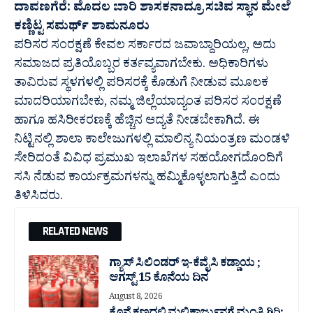
ದಾವಣಗೆರೆ: ಮೊದಲ ಬಾರಿ ಶಾಸಕನಾದ್ರೂ ಸಚಿವ ಸ್ಥಾನ ಮೇಲೆ
ಕಣ್ಣಿಟ್ಟ ಸಮರ್ಥ್ ಶಾಮನೂರು
ಪರಿಸರ ಸಂರಕ್ಷಣೆ ಕೇವಲ ಸರ್ಕಾರದ ಜವಾಬ್ದಾರಿಯಲ್ಲ, ಅದು
ಸಮಾಜದ ಪ್ರತಿಯೊಬ್ಬರ ಕರ್ತವ್ಯವಾಗಬೇಕು. ಅಧಿಕಾರಿಗಳು
ತಾವಿರುವ ಸ್ಥಳಗಳಲ್ಲಿ ಪರಿಸರಕ್ಕೆ ಕೊಡುಗೆ ನೀಡುವ ಮೂಲಕ
ಮಾದರಿಯಾಗಬೇಕು, ನಮ್ಮ ಜಿಲ್ಲೆಯಾದ್ಯಂತ ಪರಿಸರ ಸಂರಕ್ಷಣೆ
ಹಾಗೂ ಹಸಿರೀಕರಣಕ್ಕೆ ಹೆಚ್ಚಿನ ಆದ್ಯತೆ ನೀಡಬೇಕಾಗಿದೆ. ಈ
ನಿಟ್ಟಿನಲ್ಲಿ ಶಾಲಾ ಕಾಲೇಜುಗಳಲ್ಲಿ ಮಾಲಿನ್ಯ ನಿಯಂತ್ರಣ ಮಂಡಳಿ
ಸೇರಿದಂತೆ ವಿವಿಧ ಪ್ರಮುಖ ಇಲಾಖೆಗಳ ಸಹಯೋಗದೊಂದಿಗೆ
ಸಸಿ ನೆಡುವ ಕಾರ್ಯಕ್ರಮಗಳನ್ನು ಹಮ್ಮಿಕೊಳ್ಳಲಾಗುತ್ತಿದೆ ಎಂದು
ತಿಳಿಸಿದರು.
RELATED NEWS
ಗ್ಯಾಸ್ ಸಿಲಿಂಡರ್ ಇ-ಕೆವೈಸಿ ಕಡ್ಡಾಯ ;
ಆಗಸ್ಟ್ 15 ಕೊನೆಯ ದಿನ
August 8, 2026