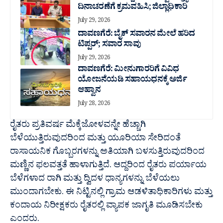
ದಿನಾಚರಣೆಗೆ ಕ್ರಮವಹಿಸಿ; ಜಿಲ್ಲಾಧಿಕಾರಿ
July 29, 2026
ದಾವಣಗೆರೆ: ಬೈಕ್ ಸವಾರನ ಮೇಲೆ ಹರಿದ
ಟಿಪ್ಪರ್; ಸವಾರ ಸಾವು
July 29, 2026
ದಾವಣಗೆರೆ: ಮೀನುಗಾರರಿಗೆ ವಿವಿಧ
ಯೋಜನೆಯಡಿ ಸಹಾಯಧನಕ್ಕೆ ಅರ್ಜಿ
ಆಹ್ವಾನ
July 28, 2026
ರೈತರು ಪ್ರತಿವರ್ಷ ಮೆಕ್ಕೆಜೋಳವನ್ನೇ ಹೆಚ್ಚಾಗಿ
ಬೆಳೆಯುತ್ತಿರುವುದರಿಂದ ಮತ್ತು ಯೂರಿಯಾ ಸೇರಿದಂತೆ
ರಾಸಾಯನಿಕ ಗೊಬ್ಬರಗಳನ್ನು ಅತಿಯಾಗಿ ಬಳಸುತ್ತಿರುವುದರಿಂದ
ಮಣ್ಣಿನ ಫಲವತ್ತತೆ ಹಾಳಾಗುತ್ತಿದೆ. ಆದ್ದರಿಂದ ರೈತರು ಪರ್ಯಾಯ
ಬೆಳೆಗಳಾದ ರಾಗಿ ಮತ್ತು ದ್ವಿದಳ ಧಾನ್ಯಗಳನ್ನು ಬೆಳೆಯಲು
ಮುಂದಾಗಬೇಕು. ಈ ನಿಟ್ಟಿನಲ್ಲಿ ಗ್ರಾಮ ಆಡಳಿತಾಧಿಕಾರಿಗಳು ಮತ್ತು
ಕಂದಾಯ ನಿರೀಕ್ಷಕರು ರೈತರಲ್ಲಿ ವ್ಯಾಪಕ ಜಾಗೃತಿ ಮೂಡಿಸಬೇಕು
ಎಂದರು.