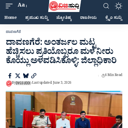
Aa
Home
ಪ್ರಮುಖ ಸುದ್ದಿ
ಜ್ಯೋತಿಷ್ಯ
ರಾಜಕೀಯ
ಕ್ರೈಂ ಸುದ್ದಿ
ದಾವಣಗೆರೆ
ದಾವಣಗೆರೆ: ಅಂತರ್ಜಲ ಮಟ್ಟ
ಹೆಚ್ಚಿಸಲು ಪ್ರತಿಯೊಬ್ಬರೂ ಮಳೆ ನೀರು
ಕೊಯ್ಲು ಅಳವಡಿಸಿಕೊಳ್ಳಿ: ಜಿಲ್ಲಾಧಿಕಾರಿ
6 Min Read
DVGSUDDI
By
Last updated: June 3, 2026