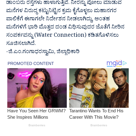
ಡಾಂಬರು ರಸ್ತೆಗಳು ಹಾಳಾಗುತ್ತಿವೆ. ನೀರನ್ನು ಪೋಲು ಮಾಡುವ
ಮನೆಗಳ ವಿರುದ್ಧ ಕಟ್ಟುನಿಟ್ಟಿನ ಕ್ರಮ ಕೈಗೊಳ್ಳಲು ಮಹಾನಗರ
ಪಾಲಿಕೆಗೆ ಈಗಾಗಲೇ ನಿರ್ದೇಶನ ನೀಡಲಾಗಿದ್ದು, ಅಂತಹ
ಮನೆಗಳಿಗೆ ಭಾರಿ ಮೊತ್ತದ ದಂಡ ವಿಧಿಸುವುದರ ಜೊತೆಗೆ ನೀರಿನ
ಸಂಪರ್ಕವನ್ನು (Water Connection) ಕಡಿತಗೊಳಿಸಲು
ಸೂಚಿಸಲಾಗಿದೆ.
-ಜಿ.ಎಂ.ಗಂಗಾಧರಸ್ವಾಮಿ, ಜಿಲ್ಲಾಧಿಕಾರಿ