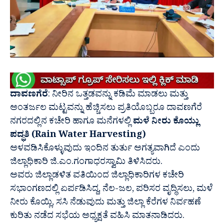
ದಾವಣಗೆರೆ
: ನೀರಿನ ಒತ್ತಡವನ್ನು ಕಡಿಮೆ ಮಾಡಲು ಮತ್ತು
ಅಂತರ್ಜಲ ಮಟ್ಟವನ್ನು ಹೆಚ್ಚಿಸಲು ಪ್ರತಿಯೊಬ್ಬರೂ ದಾವಣಗೆರೆ
ನಗರದಲ್ಲಿನ ಕಚೇರಿ ಹಾಗೂ ಮನೆಗಳಲ್ಲಿ
ಮಳೆ ನೀರು ಕೊಯ್ಲು
ಪದ್ಧತಿ (Rain Water Harvesting)
ಅಳವಡಿಸಿಕೊಳ್ಳುವುದು ಇಂದಿನ ತುರ್ತು ಅಗತ್ಯವಾಗಿದೆ ಎಂದು
ಜಿಲ್ಲಾಧಿಕಾರಿ ಜಿ.ಎಂ.ಗಂಗಾಧರಸ್ವಾಮಿ ತಿಳಿಸಿದರು.
ಅವರು ಜಿಲ್ಲಾಡಳಿತ ವತಿಯಿಂದ ಜಿಲ್ಲಾಧಿಕಾರಿಗಳ ಕಚೇರಿ
ಸಭಾಂಗಣದಲ್ಲಿ ಏರ್ಪಡಿಸಿದ್ದ, ನೆಲ-ಜಲ, ಪರಿಸರ ವೃದ್ಧಿಸಲು, ಮಳೆ
ನೀರು ಕೊಯ್ಲಿ, ಸಸಿ ನೆಡುವುದು ಮತ್ತು ಜಿಲ್ಲಾ ಕೆರೆಗಳ ನಿರ್ವಹಣೆ
ಕುರಿತು ನಡೆದ ಸಭೆಯ ಅಧ್ಯಕ್ಷತೆ ವಹಿಸಿ ಮಾತನಾಡಿದರು.