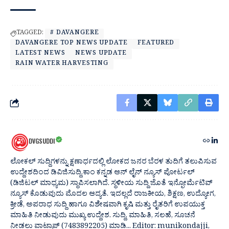
TAGGED:
# DAVANGERE
DAVANGERE TOP NEWS UPDATE
FEATURED
LATEST NEWS
NEWS UPDATE
RAIN WATER HARVESTING
DVGSUDDI
ಲೋಕಲ್ ಸುದ್ದಿಗಳನ್ನು ಕ್ಷಣಾರ್ಧದಲ್ಲಿ ಲೋಕದ ಜನರ ಬೆರಳ ತುದಿಗೆ ತಲುಪಿಸುವ
ಉದ್ದೇಶದಿಂದ ಡಿವಿಜಿಸುದ್ದಿ.ಕಾಂ ಕನ್ನಡ ಆನ್ ಲೈನ್ ನ್ಯೂಸ್ ಪೋರ್ಟಲ್
(ಡಿಜಿಟಲ್ ಮಾಧ್ಯಮ) ಸ್ಥಾಪಿಸಲಾಗಿದೆ. ಸ್ಥಳೀಯ ಸುದ್ದಿ ಜೊತೆ ಇನ್ಫೋರ್ಮೆಟಿವ್
ನ್ಯೂಸ್ ಕೊಡುವುದು ಮೊದಲ ಆದ್ಯತೆ. ಇದಲ್ಲದೆ ರಾಜಕೀಯ, ಶಿಕ್ಷಣ, ಉದ್ಯೋಗ,
ಕ್ರೀಡೆ, ಅಪರಾಧ ಸುದ್ದಿ ಹಾಗೂ ವಿಶೇಷವಾಗಿ ಕೃಷಿ ಮತ್ತು ರೈತರಿಗೆ ಉಪಯುಕ್ತ
ಮಾಹಿತಿ ನೀಡುವುದು ಮುಖ್ಯ ಉದ್ದೇಶ. ಸುದ್ದಿ, ಮಾಹಿತಿ, ಸಲಹೆ, ಸೂಚನೆ
ನೀಡಲು ವಾಟ್ಸಾಪ್ (7483892205) ಮಾಡಿ... Editor: munikondajji,