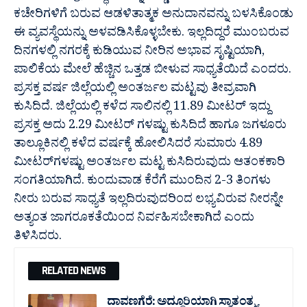
ಕಚೇರಿಗಳಿಗೆ ಬರುವ ಆಡಳಿತಾತ್ಮಕ ಅನುದಾನವನ್ನು ಬಳಸಿಕೊಂಡು
ಈ ವ್ಯವಸ್ಥೆಯನ್ನು ಅಳವಡಿಸಿಕೊಳ್ಳಬೇಕು. ಇಲ್ಲದಿದ್ದರೆ ಮುಂಬರುವ
ದಿನಗಳಲ್ಲಿ ನಗರಕ್ಕೆ ಕುಡಿಯುವ ನೀರಿನ ಅಭಾವ ಸೃಷ್ಟಿಯಾಗಿ,
ಪಾಲಿಕೆಯ ಮೇಲೆ ಹೆಚ್ಚಿನ ಒತ್ತಡ ಬೀಳುವ ಸಾಧ್ಯತೆಯಿದೆ ಎಂದರು.
ಪ್ರಸಕ್ತ ವರ್ಷ ಜಿಲ್ಲೆಯಲ್ಲಿ ಅಂತರ್ಜಲ ಮಟ್ಟವು ತೀವ್ರವಾಗಿ
ಕುಸಿದಿದೆ. ಜಿಲ್ಲೆಯಲ್ಲಿ ಕಳೆದ ಸಾಲಿನಲ್ಲಿ 11.89 ಮೀಟರ್‌ ಇದ್ದು
ಪ್ರಸಕ್ತ ಅದು 2.29 ಮೀಟರ್‌ ಗಳಷ್ಟು ಕುಸಿದಿದೆ ಹಾಗೂ ಜಗಳೂರು
ತಾಲ್ಲೂಕಿನಲ್ಲಿ ಕಳೆದ ವರ್ಷಕ್ಕೆ ಹೋಲಿಸಿದರೆ ಸುಮಾರು 4.89
ಮೀಟರ್‌ಗಳಷ್ಟು ಅಂತರ್ಜಲ ಮಟ್ಟ ಕುಸಿದಿರುವುದು ಆತಂಕಕಾರಿ
ಸಂಗತಿಯಾಗಿದೆ. ಕುಂದುವಾಡ ಕೆರೆಗೆ ಮುಂದಿನ 2-3 ತಿಂಗಳು
ನೀರು ಬರುವ ಸಾಧ್ಯತೆ ಇಲ್ಲದಿರುವುದರಿಂದ ಲಭ್ಯವಿರುವ ನೀರನ್ನೇ
ಅತ್ಯಂತ ಜಾಗರೂಕತೆಯಿಂದ ನಿರ್ವಹಿಸಬೇಕಾಗಿದೆ ಎಂದು
ತಿಳಿಸಿದರು.
RELATED NEWS
ದಾವಣಗೆರೆ: ಅದ್ದೂರಿಯಾಗಿ ಸ್ವಾತಂತ್ರ್ಯ