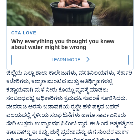
ಜಿಲ್ಲೆಯ ಎಲ್ಲಾ ಶಾಲಾ ಕಾಲೇಜುಗಳು, ವಸತಿನಿಲಯಗಳು, ಸರ್ಕಾರಿ
ಕಚೇರಿಗಳು, ಕಲ್ಯಾಣ ಮಂಟಪ ಮತ್ತು ಅತಿಥಿಗೃಹಗಳಲ್ಲಿ
ಕಡ್ಡಾಯವಾಗಿ ಮಳೆ ನೀರು ಕೊಯ್ಲು ವ್ಯವಸ್ಥೆ ಮಾಡಲು
ಸಂಬಂಧಪಟ್ಟ ಅಧಿಕಾರಿಗಳು ಕ್ರಮವಹಿಸುವಂತೆ ಸೂಚಿಸಿದರು.
ದೇವರಾಜ ಅರಸು ಬಡಾವಣೆಯ ರೈಲ್ವೇ ಹಳಿ ಪಕ್ಕದ ಬಫರ್
ವಲಯದಲ್ಲಿ ಸ್ಥಳೀಯ ಸಂಘಟನೆಗಳು ಹಾಗೂ ಸಾರ್ವಜನಿಕರು
ಸೇರಿ ಉತ್ತಮ ಉದ್ಯಾನವನ ನಿರ್ಮಿಸಿದ್ದಾರೆ. ಈ ಹಿಂದೆ ಆತ್ಮಹತ್ಯೆಗಳ
ತಾಣವಾಗಿದ್ದ ಈ ಕಪ್ಪು ಚುಕ್ಕೆ ಪ್ರದೇಶವನ್ನು ಈಗ ಸುಂದರ ಪಾರ್ಕ್