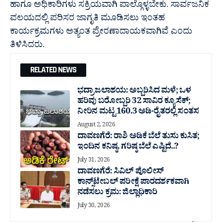
ಹಾಗೂ ಅಧಿಕಾರಿಗಳು ಸಕ್ರಿಯವಾಗಿ ಪಾಲ್ಗೊಳ್ಳಬೇಕು. ಸಾರ್ವಜನಿಕ
ವಲಯದಲ್ಲಿ ಪರಿಸರ ಜಾಗೃತಿ ಮೂಡಿಸಲು ಇಂತಹ
ಕಾರ್ಯಕ್ರಮಗಳು ಅತ್ಯಂತ ಪ್ರೇರಣಾದಾಯಕವಾಗಿವೆ ಎಂದು
ತಿಳಿಸಿದರು.
RELATED NEWS
ಭದ್ರಾ ಜಲಾಶಯ: ಅಬ್ಬರಿಸಿದ ಮಳೆ; ಒಳ
ಹರಿವು ಬರೋಬ್ಬರಿ 32 ಸಾವಿರ‌ ಕ್ಯೂಸೆಕ್;
ನೀರಿನ ಮಟ್ಟ 160.3 ಅಡಿ-ರೈತರಲ್ಲಿ ಸಂತಸ
August 2, 2026
ದಾವಣಗೆರೆ: ರಾಶಿ ಅಡಿಕೆ ಬೆಲೆ ತುಸು‌ ಕುಸಿತ;
ಇಂದಿನ ಕನಿಷ್ಠ, ಗರಿಷ್ಠ ಬೆಲೆ ಎಷ್ಟಿದೆ..?
July 31, 2026
ದಾವಣಗೆರೆ: ಸಿವಿಲ್ ಪೊಲೀಸ್
ಕಾನ್ಸ್‌ಟೇಬಲ್ ಪರೀಕ್ಷೆ ಪಾರದರ್ಶಕವಾಗಿ
ನಡೆಸಲು ಕ್ರಮ: ಜಿಲ್ಲಾಧಿಕಾರಿ
July 30, 2026