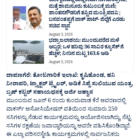
ಕೊನೆ ಕ್ಷಣದಲ್ಲಿ ಮಲ್ಲಿಕಾರ್ಜುನಗೆ ಮಂತ್ರಿಗಿರಿ;
ಮತ್ತೆ ಶಾಮನೂರು ಕುಟುಂಬಕ್ಕೆ ಮಣಿ;
ಶಾಂತನಗೌಡರಿಗೆ ತಪ್ಪಿದ ಮಂತ್ರಿ ಪದವಿ ;
ಬಸವಂತಪ್ಪಗೆ ಜಾಕ್ ಪಾಟ್- ಜಿಲ್ಲೆಗೆ ಎರಡು
ಸಚಿವ ಸ್ಥಾನ
August 3, 2026
ಭದ್ರಾ ಜಲಾಶಯ: ಮುಂದುವರೆದ ಮಳೆ
ಅಬ್ಬರ; ಒಳ ಹರಿವು 36 ಸಾವಿರ‌ ಕ್ಯೂಸೆಕ್ ಗೆ
ಹೆಚ್ಚಳ; ನೀರಿನ ಮಟ್ಟ 163.6 ಅಡಿ
August 3, 2026
ದಾವಣಗೆರೆ: ತೋಟಗಾರಿಕೆ ಇಲಾಖೆ: ಕೃಷಿಹೊಂಡ, ಹನಿ
ನೀರಾವರಿ, ಟ್ರ್ಯಾಕ್ಟರ್ ಟ್ರೈಲರ್, ಅಡಿಕೆ ಸಿಪ್ಪೆ ಸುಲಿಯುವ ಯಂತ್ರ,
ಬ್ರಷ್ ಕಟ್ಟರ್ ಸಹಾಯಧನಕ್ಕೆ ಅರ್ಜಿ ಆಹ್ವಾನ
ಮುಂಬರುವ ಜೂನ್ 6 ರಂದು ಕುಂದುವಾಡ ಕೆರೆ ಆವರಣದಲ್ಲಿ
ವಾಕರ್ಸ್ ಅಸೋಸಿಯೇಷನ್ ವತಿಯಿಂದ ಸುಮಾರು 250
ಸಸಿಗಳನ್ನು ನೆಡುವ ಕಾರ್ಯಕ್ರಮವನ್ನು ಆಯೋಜಿಸಲಾಗಿದ್ದು, ನೆಟ್ಟ
ಸಸಿಗಳ ರಕ್ಷಣೆಯ ಜವಾಬ್ದಾರಿಯನ್ನು ಅವರೇ ವಹಿಸಿಕೊಂಡಿದ್ದಾರೆ.
ಈ ಎಲ್ಲಾ ಪರಿಸರಸ್ನೇಹಿ ಕಾರ್ಯಕ್ರಮಗಳಲ್ಲಿ ಸಾರ್ವಜನಿಕರು