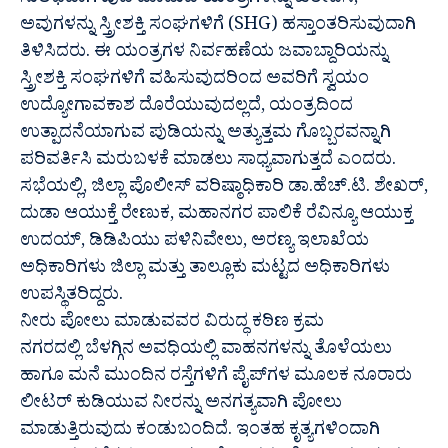
ಸುಲಭವಾಗಿ ಪುಡಿ ಮಾಡುವ ಯಂತ್ರಗಳನ್ನು ಖರೀದಿಸಿ,
ಅವುಗಳನ್ನು ಸ್ತ್ರೀಶಕ್ತಿ ಸಂಘಗಳಿಗೆ (SHG) ಹಸ್ತಾಂತರಿಸುವುದಾಗಿ
ತಿಳಿಸಿದರು. ಈ ಯಂತ್ರಗಳ ನಿರ್ವಹಣೆಯ ಜವಾಬ್ದಾರಿಯನ್ನು
ಸ್ತ್ರೀಶಕ್ತಿ ಸಂಘಗಳಿಗೆ ವಹಿಸುವುದರಿಂದ ಅವರಿಗೆ ಸ್ವಯಂ
ಉದ್ಯೋಗಾವಕಾಶ ದೊರೆಯುವುದಲ್ಲದೆ, ಯಂತ್ರದಿಂದ
ಉತ್ಪಾದನೆಯಾಗುವ ಪುಡಿಯನ್ನು ಅತ್ಯುತ್ತಮ ಗೊಬ್ಬರವನ್ನಾಗಿ
ಪರಿವರ್ತಿಸಿ ಮರುಬಳಕೆ ಮಾಡಲು ಸಾಧ್ಯವಾಗುತ್ತದೆ ಎಂದರು.
ಸಭೆಯಲ್ಲಿ, ಜಿಲ್ಲಾ ಪೊಲೀಸ್‌ ವರಿಷ್ಠಾಧಿಕಾರಿ ಡಾ.ಹೆಚ್.ಟಿ. ಶೇಖರ್‌,
ದುಡಾ ಆಯುಕ್ತೆ ರೇಣುಕ, ಮಹಾನಗರ ಪಾಲಿಕೆ ರೆವಿನ್ಯೂ ಆಯುಕ್ತ
ಉದಯ್‌, ಡಿಡಿಪಿಯು ಪಳಿನಿವೇಲು, ಅರಣ್ಯ ಇಲಾಖೆಯ
ಅಧಿಕಾರಿಗಳು ಜಿಲ್ಲಾ ಮತ್ತು ತಾಲ್ಲೂಕು ಮಟ್ಟದ ಅಧಿಕಾರಿಗಳು
ಉಪಸ್ಥಿತರಿದ್ದರು.
ನೀರು ಪೋಲು ಮಾಡುವವರ ವಿರುದ್ಧ ಕಠಿಣ ಕ್ರಮ
ನಗರದಲ್ಲಿ ಬೆಳಗ್ಗಿನ ಅವಧಿಯಲ್ಲಿ ವಾಹನಗಳನ್ನು ತೊಳೆಯಲು
ಹಾಗೂ ಮನೆ ಮುಂದಿನ ರಸ್ತೆಗಳಿಗೆ ಪೈಪ್‌ಗಳ ಮೂಲಕ ನೂರಾರು
ಲೀಟರ್ ಕುಡಿಯುವ ನೀರನ್ನು ಅನಗತ್ಯವಾಗಿ ಪೋಲು
ಮಾಡುತ್ತಿರುವುದು ಕಂಡುಬಂದಿದೆ. ಇಂತಹ ಕೃತ್ಯಗಳಿಂದಾಗಿ