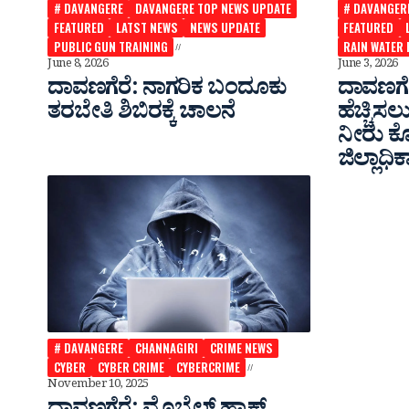
# DAVANGERE
DAVANGERE TOP NEWS UPDATE
# DAVANGER
FEATURED
LATST NEWS
NEWS UPDATE
FEATURED
PUBLIC GUN TRAINING
RAIN WATER
June 8, 2026
June 3, 2026
ದಾವಣಗೆರೆ: ನಾಗರಿಕ ಬಂದೂಕು
ದಾವಣಗೆ
ತರಬೇತಿ ಶಿಬಿರಕ್ಕೆ ಚಾಲನೆ
ಹೆಚ್ಚಿಸಲ
ನೀರು ಕೊ
ಜಿಲ್ಲಾಧಿಕ
# DAVANGERE
CHANNAGIRI
CRIME NEWS
CYBER
CYBER CRIME
CYBERCRIME
November 10, 2025