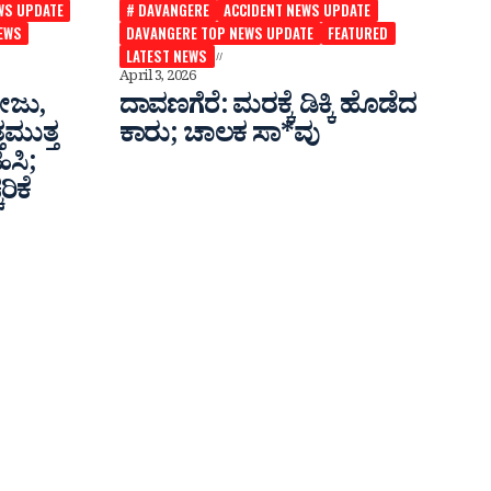
WS UPDATE
# DAVANGERE
ACCIDENT NEWS UPDATE
EWS
DAVANGERE TOP NEWS UPDATE
FEATURED
LATEST NEWS
April 3, 2026
ೇಜು,
ದಾವಣಗೆರೆ: ಮರಕ್ಕೆ ಡಿಕ್ಕಿ ಹೊಡೆದ
ತಮುತ್ತ
ಕಾರು; ಚಾಲಕ ಸಾ*ವು
ಿಸಿ;
ರಿಕೆ