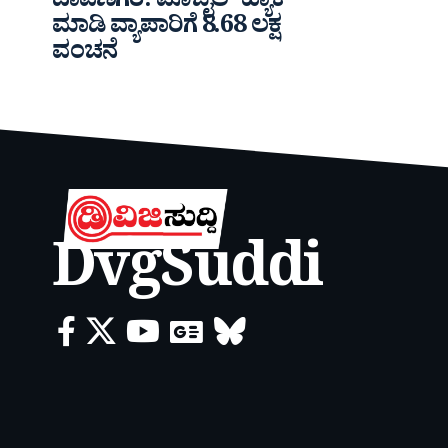
ದಾವಣಗೆರೆ: ಮೊಬೈಲ್ ಹ್ಯಾಕ್
ಮಾಡಿ ವ್ಯಾಪಾರಿಗೆ 8.68 ಲಕ್ಷ
ವಂಚನೆ
DvgSuddi