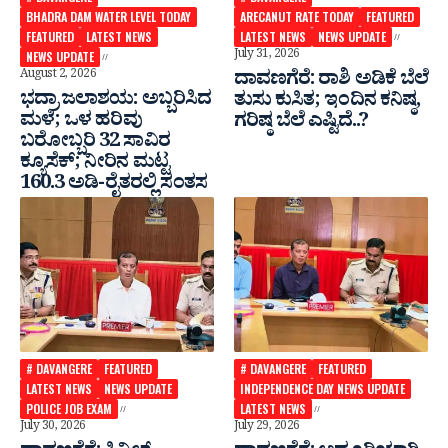
BHADRA DAM WATER LEVEL TODAY
ARECANUT RATE TODAY
FEATURED
FEATURED
LATEST NEWS
LATEST NEWS
NEWS UPDATE
July 31, 2026
NEWS UPDATE
August 2, 2026
ದಾವಣಗೆರೆ: ರಾಶಿ ಅಡಿಕೆ ಬೆಲೆ
ಭದ್ರಾ ಜಲಾಶಯ: ಅಬ್ಬರಿಸಿದ
ತುಸು‌ ಕುಸಿತ; ಇಂದಿನ ಕನಿಷ್ಠ,
ಮಳೆ; ಒಳ ಹರಿವು
ಗರಿಷ್ಠ ಬೆಲೆ ಎಷ್ಟಿದೆ..?
ಬರೋಬ್ಬರಿ 32 ಸಾವಿರ‌
ಕ್ಯೂಸೆಕ್; ನೀರಿನ ಮಟ್ಟ
160.3 ಅಡಿ-ರೈತರಲ್ಲಿ ಸಂತಸ
# DAVANGERE
FEATURED
# DAVANGERE
FEATURED
LATEST NEWS
NEWS UPDATE
INDEPENDENCE DAY NEWS UPDATE
POLICE JOB EXAM
LATEST NEWS
July 30, 2026
July 29, 2026