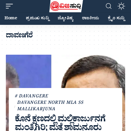
Home
ಪ್ರಮುಖ ಸುದ್ದಿ
ಜ್ಯೋತಿಷ್ಯ
ರಾಜಕೀಯ
ಕ್ರೈಂ ಸುದ್ದಿ
ದಾವಣಗೆರೆ
# DAVANGERE
DAVANGERE NORTH MLA SS
MALLIKARJUNA
ಕೊನೆ ಕ್ಷಣದಲ್ಲಿ ಮಲ್ಲಿಕಾರ್ಜುನಗೆ
ಮಂತ್ರಿಗಿರಿ; ಮತ್ತೆ ಶಾಮನೂರು