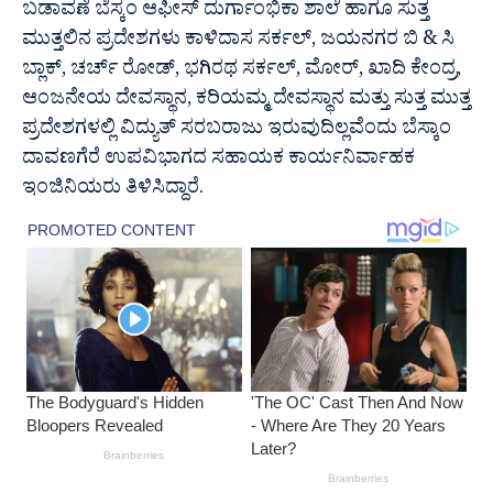
ಬಡಾವಣೆ ಬೆಸ್ಕಂ ಆಫೀಸ್ ದುರ್ಗಾಂಭಿಕಾ ಶಾಲೆ ಹಾಗೂ ಸುತ್ತ
ಮುತ್ತಲಿನ ಪ್ರದೇಶಗಳು ಕಾಳಿದಾಸ ಸರ್ಕಲ್, ಜಯನಗರ ಬಿ & ಸಿ
ಬ್ಲಾಕ್, ಚರ್ಚ್ ರೋಡ್, ಭಗಿರಥ ಸರ್ಕಲ್, ಮೋರ್, ಖಾದಿ ಕೇಂದ್ರ,
ಆಂಜನೇಯ ದೇವಸ್ಥಾನ, ಕರಿಯಮ್ಮ ದೇವಸ್ಥಾನ ಮತ್ತು ಸುತ್ತ ಮುತ್ತ
ಪ್ರದೇಶಗಳಲ್ಲಿ ವಿದ್ಯುತ್‌ ಸರಬರಾಜು ಇರುವುದಿಲ್ಲವೆಂದು ಬೆಸ್ಕಾಂ
ದಾವಣಗೆರೆ ಉಪವಿಭಾಗದ ಸಹಾಯಕ ಕಾರ್ಯನಿರ್ವಾಹಕ
ಇಂಜಿನಿಯರು ತಿಳಿಸಿದ್ದಾರೆ.