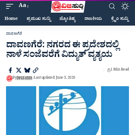
Aa
Home
ಪ್ರಮುಖ ಸುದ್ದಿ
ಜ್ಯೋತಿಷ್ಯ
ರಾಜಕೀಯ
ಕ್ರೈಂ ಸುದ್ದಿ
ದಾವಣಗೆರೆ
ದಾವಣಗೆರೆ: ನಗರದ ಈ ಪ್ರದೇಶದಲ್ಲಿ
ನಾಳೆ ಸಂಜೆ‌ವರೆಗೆ ವಿದ್ಯುತ್ ವ್ಯತ್ಯಯ
1 Min Read
DVGSUDDI
By
Last updated: June 3, 2026