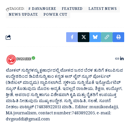
TAGGED:
# DAVANGERE
FEATURED
LATEST NEWS
NEWS UPDATE
POWER CUT
DVGSUDDI
ಲೋಕಲ್ ಸುದ್ದಿಗಳನ್ನು ಕ್ಷಣಾರ್ಧದಲ್ಲಿ ಲೋಕದ ಜನರ ಬೆರಳ ತುದಿಗೆ ತಲುಪಿಸುವ
ಉದ್ದೇಶದಿಂದ ಡಿವಿಜಿಸುದ್ದಿ.ಕಾಂ ಕನ್ನಡ ಆನ್ ಲೈನ್ ನ್ಯೂಸ್ ಪೋರ್ಟಲ್
(ಡಿಜಿಟಲ್ ಮಾಧ್ಯಮ) ಸ್ಥಾಪಿಸಲಾಗಿದೆ. ಸ್ಥಳೀಯ ಸುದ್ದಿ ಜೊತೆ ಇನ್ಫೋರ್ಮೆಟಿವ್
ನ್ಯೂಸ್ ಕೊಡುವುದು ಮೊದಲ ಆದ್ಯತೆ. ಇದಲ್ಲದೆ ರಾಜಕೀಯ, ಶಿಕ್ಷಣ, ಉದ್ಯೋಗ,
ಕ್ರೀಡೆ, ಅಪರಾಧ ಸುದ್ದಿ ಹಾಗೂ ವಿಶೇಷವಾಗಿ ಕೃಷಿ ಮತ್ತು ರೈತರಿಗೆ ಉಪಯುಕ್ತ
ಮಾಹಿತಿ ನೀಡುವುದು ಮುಖ್ಯ ಉದ್ದೇಶ. ಸುದ್ದಿ, ಮಾಹಿತಿ, ಸಲಹೆ, ಸೂಚನೆ
ನೀಡಲು ವಾಟ್ಸಾಪ್ (7483892205) ಮಾಡಿ... Editor: munikondajji,
MA journalism, contact number:7483892205, e-mail:
dvgsuddi@gmail.com