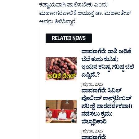
ಕಡ್ಡಾಯವಾಗಿ ಪಾಲಿಸಬೇಕು ಎಂದು
ಮಹಾನಗರಪಾಲಿಕೆ ಆಯುಕ್ತ ಡಾ. ಮಹಾಂತೇಶ್‌
ಅವರು ತಿಳಿಸಿದ್ದಾರೆ.
RELATED NEWS
ದಾವಣಗೆರೆ: ರಾಶಿ ಅಡಿಕೆ
ಬೆಲೆ ತುಸು‌ ಕುಸಿತ;
ಇಂದಿನ ಕನಿಷ್ಠ, ಗರಿಷ್ಠ ಬೆಲೆ
ಎಷ್ಟಿದೆ..?
July 31, 2026
ದಾವಣಗೆರೆ: ಸಿವಿಲ್
ಪೊಲೀಸ್ ಕಾನ್ಸ್‌ಟೇಬಲ್
ಪರೀಕ್ಷೆ ಪಾರದರ್ಶಕವಾಗಿ
ನಡೆಸಲು ಕ್ರಮ:
ಜಿಲ್ಲಾಧಿಕಾರಿ
July 30, 2026
ದಾವಣಗೆರೆ: