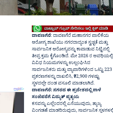
ದಾವಣಗೆರೆ
: ದಾವಣಗೆರೆ ಮಹಾನಗರ ಪಾಲಿಕೆಯ
ಆರೋಗ್ಯ ಶಾಖೆಯು ನಗರದಾದ್ಯಂತ ಸ್ವಚ್ಛತೆ ಮತ್ತು
ಸಾರ್ವಜನಿಕ ಆರೋಗ್ಯವನ್ನು ಕಾಪಾಡುವ ನಿಟ್ಟಿನಲ್ಲಿ
ತೀವ್ರ ಕ್ರಮ ಕೈಗೊಂಡಿದೆ. ಮೇ 2026 ರ ಅವಧಿಯಲ್ಲಿ
ವಿವಿಧ ನಿಯಮಗಳನ್ನು ಉಲ್ಲಂಘಿಸಿದ
ಸಾರ್ವಜನಿಕರು ಮತ್ತು ವ್ಯಾಪಾರಿಗಳಿಂದ ಒಟ್ಟು 223
ಪ್ರಕರಣಗಳನ್ನು ದಾಖಲಿಸಿ, ₹92,900 ಗಳಷ್ಟು
ಸ್ಥಳದಲ್ಲೇ ದಂಡ ವಸೂಲಿ ಮಾಡಲಾಗಿದೆ.
ದಾವಣಗೆರೆ: ನಗರದ ಈ ಪ್ರದೇಶದಲ್ಲಿ ನಾಳೆ
ಸಂಜೆ‌ವರೆಗೆ ವಿದ್ಯುತ್ ವ್ಯತ್ಯಯ
ಕಸವನ್ನು ಎಲ್ಲೆಂದರಲ್ಲಿ ಎಸೆಯುವುದು, ತ್ಯಾಜ್ಯ
ವಿಂಗಡಣೆ ಮಾಡದಿರುವುದು, ಸಾರ್ವಜನಿಕ ಸ್ಥಳಗಳಲ್ಲ