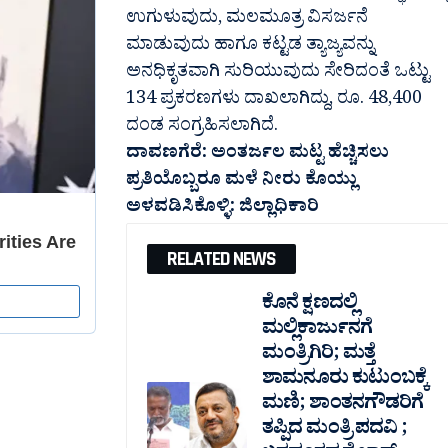
ಉಗುಳುವುದು, ಮಲಮೂತ್ರ ವಿಸರ್ಜನೆ
ಮಾಡುವುದು ಹಾಗೂ ಕಟ್ಟಡ ತ್ಯಾಜ್ಯವನ್ನು
ಅನಧಿಕೃತವಾಗಿ ಸುರಿಯುವುದು ಸೇರಿದಂತೆ ಒಟ್ಟು
134 ಪ್ರಕರಣಗಳು ದಾಖಲಾಗಿದ್ದು, ರೂ. 48,400
ದಂಡ ಸಂಗ್ರಹಿಸಲಾಗಿದೆ.
ದಾವಣಗೆರೆ: ಅಂತರ್ಜಲ ಮಟ್ಟ ಹೆಚ್ಚಿಸಲು
ಪ್ರತಿಯೊಬ್ಬರೂ ಮಳೆ ನೀರು ಕೊಯ್ಲು
ಅಳವಡಿಸಿಕೊಳ್ಳಿ: ಜಿಲ್ಲಾಧಿಕಾರಿ
RELATED NEWS
ಕೊನೆ ಕ್ಷಣದಲ್ಲಿ
ಮಲ್ಲಿಕಾರ್ಜುನಗೆ
ಮಂತ್ರಿಗಿರಿ; ಮತ್ತೆ
ಶಾಮನೂರು ಕುಟುಂಬಕ್ಕೆ
ಮಣಿ; ಶಾಂತನಗೌಡರಿಗೆ
ತಪ್ಪಿದ ಮಂತ್ರಿ ಪದವಿ ;