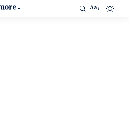
more
Aa