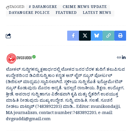
TAGGED:
# DAVANGERE
CRIME NEWS UPDATE
DAVANGERE POLICE
FEATURED
LATEST NEWS
DVGSUDDI
ಲೋಕಲ್ ಸುದ್ದಿಗಳನ್ನು ಕ್ಷಣಾರ್ಧದಲ್ಲಿ ಲೋಕದ ಜನರ ಬೆರಳ ತುದಿಗೆ ತಲುಪಿಸುವ
ಉದ್ದೇಶದಿಂದ ಡಿವಿಜಿಸುದ್ದಿ.ಕಾಂ ಕನ್ನಡ ಆನ್ ಲೈನ್ ನ್ಯೂಸ್ ಪೋರ್ಟಲ್
(ಡಿಜಿಟಲ್ ಮಾಧ್ಯಮ) ಸ್ಥಾಪಿಸಲಾಗಿದೆ. ಸ್ಥಳೀಯ ಸುದ್ದಿ ಜೊತೆ ಇನ್ಫೋರ್ಮೆಟಿವ್
ನ್ಯೂಸ್ ಕೊಡುವುದು ಮೊದಲ ಆದ್ಯತೆ. ಇದಲ್ಲದೆ ರಾಜಕೀಯ, ಶಿಕ್ಷಣ, ಉದ್ಯೋಗ,
ಕ್ರೀಡೆ, ಅಪರಾಧ ಸುದ್ದಿ ಹಾಗೂ ವಿಶೇಷವಾಗಿ ಕೃಷಿ ಮತ್ತು ರೈತರಿಗೆ ಉಪಯುಕ್ತ
ಮಾಹಿತಿ ನೀಡುವುದು ಮುಖ್ಯ ಉದ್ದೇಶ. ಸುದ್ದಿ, ಮಾಹಿತಿ, ಸಲಹೆ, ಸೂಚನೆ
ನೀಡಲು ವಾಟ್ಸಾಪ್ (7483892205) ಮಾಡಿ... Editor: munikondajji,
MA journalism, contact number:7483892205, e-mail:
dvgsuddi@gmail.com