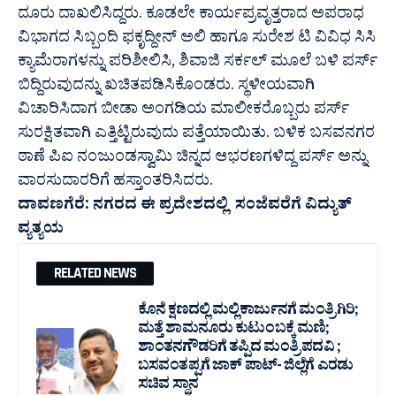
ದೂರು ದಾಖಲಿಸಿದ್ದರು. ಕೂಡಲೇ ಕಾರ್ಯಪ್ರವೃತ್ತರಾದ ಅಪರಾಧ
ವಿಭಾಗದ ಸಿಬ್ಬಂದಿ ಫಕೃದ್ದೀನ್ ಅಲಿ ಹಾಗೂ ಸುರೇಶ ಟಿ ವಿವಿಧ ಸಿಸಿ
ಕ್ಯಾಮೆರಾಗಳನ್ನು ಪರಿಶೀಲಿಸಿ, ಶಿವಾಜಿ ಸರ್ಕಲ್ ಮೂಲೆ ಬಳಿ ಪರ್ಸ್
ಬಿದ್ದಿರುವುದನ್ನು ಖಚಿತಪಡಿಸಿಕೊಂಡರು. ಸ್ಥಳೀಯವಾಗಿ
ವಿಚಾರಿಸಿದಾಗ ಬೀಡಾ ಅಂಗಡಿಯ ಮಾಲೀಕರೊಬ್ಬರು ಪರ್ಸ್
ಸುರಕ್ಷಿತವಾಗಿ ಎತ್ತಿಟ್ಟಿರುವುದು ಪತ್ತೆಯಾಯಿತು. ಬಳಿಕ ಬಸವನಗರ
ಠಾಣೆ ಪಿಐ ನಂಜುಂಡಸ್ವಾಮಿ ಚಿನ್ನದ ಆಭರಣಗಳಿದ್ದ ಪರ್ಸ್ ಅನ್ನು
ವಾರಸುದಾರರಿಗೆ ಹಸ್ತಾಂತರಿಸಿದರು.
ದಾವಣಗೆರೆ: ನಗರದ ಈ ಪ್ರದೇಶದಲ್ಲಿ ಸಂಜೆ‌ವರೆಗೆ ವಿದ್ಯುತ್
ವ್ಯತ್ಯಯ
RELATED NEWS
ಕೊನೆ ಕ್ಷಣದಲ್ಲಿ ಮಲ್ಲಿಕಾರ್ಜುನಗೆ ಮಂತ್ರಿಗಿರಿ;
ಮತ್ತೆ ಶಾಮನೂರು ಕುಟುಂಬಕ್ಕೆ ಮಣಿ;
ಶಾಂತನಗೌಡರಿಗೆ ತಪ್ಪಿದ ಮಂತ್ರಿ ಪದವಿ ;
ಬಸವಂತಪ್ಪಗೆ ಜಾಕ್ ಪಾಟ್- ಜಿಲ್ಲೆಗೆ ಎರಡು
ಸಚಿವ ಸ್ಥಾನ