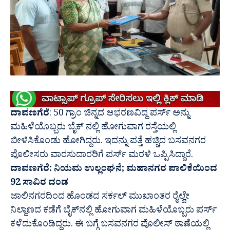
ದಾವಣಗೆರೆ
: 50 ಗ್ರಾಂ ಚಿನ್ನದ ಆಭರಣವಿದ್ದ ಪರ್ಸ್ ಅನ್ನು
ಮಹಿಳೆಯೊಬ್ಬರು ಬೈಕ್ ನಲ್ಲಿ ಹೋಗುವಾಗ ರಸ್ತೆಯಲ್ಲಿ
ಬೀಳಿಸಿಕೊಂಡು ಹೋಗಿದ್ದರು.‌ ಇದನ್ನು ಪತ್ತೆ ಹಚ್ಚಿದ ಬಸವನಗರ
ಪೊಲೀಸರು ವಾರಸುದಾರರಿಗೆ ಪರ್ಸ್ ಮರಳಿ ಒಪ್ಪಿಸಿದ್ದಾರೆ.
ದಾವಣಗೆರೆ: ನಿಯಮ ಉಲ್ಲಂಘನೆ; ಮಹಾನಗರ ಪಾಲಿಕೆಯಿಂದ
92 ಸಾವಿರ ದಂಡ
ಜಾಲಿನಗರದಿಂದ ಹೊಂಡದ ಸರ್ಕಲ್ ಮುಖಾಂತರ ರೈಲ್ವೇ
ನಿಲ್ದಾಣದ ಕಡೆಗೆ ಬೈಕ್‌ನಲ್ಲಿ ಹೋಗುವಾಗ ಮಹಿಳೆಯೊಬ್ಬರು ಪರ್ಸ್
ಕಳೆದುಕೊಂಡಿದ್ದರು. ಈ ಬಗ್ಗೆ ಬಸವನಗರ ಪೊಲೀಸ್ ಠಾಣೆಯಲ್ಲಿ