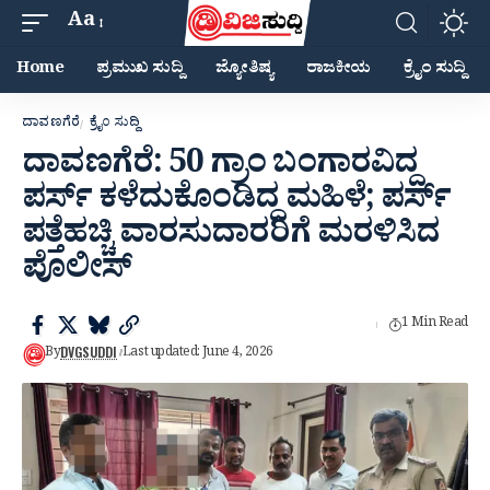
Aa
Home
ಪ್ರಮುಖ ಸುದ್ದಿ
ಜ್ಯೋತಿಷ್ಯ
ರಾಜಕೀಯ
ಕ್ರೈಂ ಸುದ್ದಿ
ದಾವಣಗೆರೆ
ಕ್ರೈಂ ಸುದ್ದಿ
ದಾವಣಗೆರೆ: 50 ಗ್ರಾಂ ಬಂಗಾರವಿದ್ದ
ಪರ್ಸ್ ಕಳೆದುಕೊಂಡಿದ್ದ ಮಹಿಳೆ; ಪರ್ಸ್
ಪತ್ತೆಹಚ್ಚಿ ವಾರಸುದಾರರಿಗೆ ಮರಳಿಸಿದ
ಪೊಲೀಸ್
1 Min Read
DVGSUDDI
By
Last updated: June 4, 2026