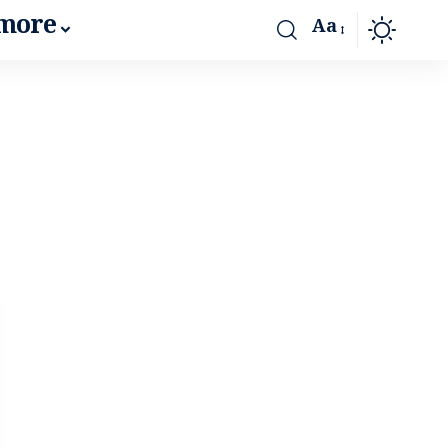
more
Aa