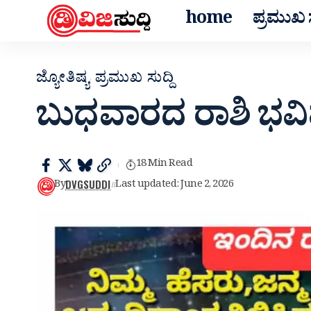
home
ಪ್ರಮುಖ ಸ
ಜ್ಯೋತಿಷ್ಯ
ಪ್ರಮುಖ ಸುದ್ದಿ
ಬುಧವಾರದ ರಾಶಿ ಭವಿಷ
18 Min Read
DVGSUDDI
By
Last updated: June 2, 2026