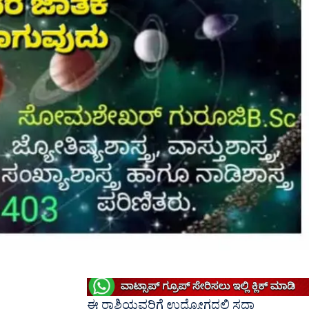
ಈ ರಾಶಿಯವರಿಗೆ ಉದ್ಯೋಗದಲ್ಲಿ ಸದಾ