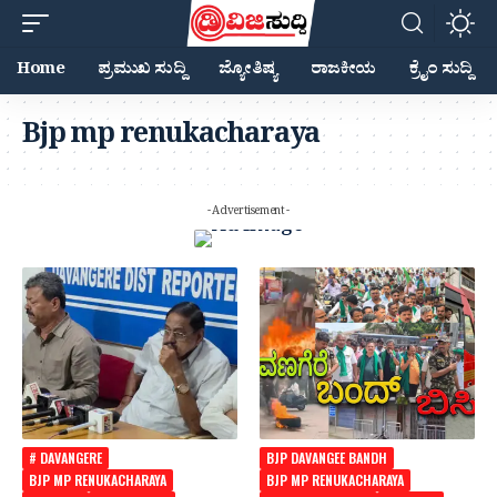
Home
ಪ್ರಮುಖ ಸುದ್ದಿ
ಜ್ಯೋತಿಷ್ಯ
ರಾಜಕೀಯ
ಕ್ರೈಂ ಸುದ್ದಿ
Bjp mp renukacharaya
- Advertisement -
# DAVANGERE
BJP DAVANGEE BANDH
BJP MP RENUKACHARAYA
BJP MP RENUKACHARAYA