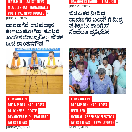
FEATURED
LATEST NEWS
DAVANGERE BANDH
FEATURED
June 28, 2025
MLA DG SHANTHANAGOWDA
ಬಿಜೆಪಿ ಕರೆ ನೀಡಿದ್ದ
POLITICAL NEWS UPDATE
June 30, 2026
ದಾವಣಗೆರೆ ಬಂದ್ ಗೆ ಮಿಶ್ರ‌
ದಾವಣಗೆರೆ: ಸಚಿವ ಸ್ಥಾನ
ಪ್ರತಿಕ್ರಿಯೆ; ಕಾಂಗ್ರೆಸ್
ಕೇಳಲು ಹೋಗಿಲ್ಲ; ಕೊಟ್ಟರೆ
ನಿಂದಲೂ ಪ್ರತಿಭಟನೆ
ಖಂಡಿತ ಬಿಡುವುದಿಲ್ಲ- ಶಾಸಕ
ಡಿ.ಜಿ.ಶಾಂತನಗೌಡ
# DAVANGERE
# DAVANGERE
BJP MP RENUKACHARAYA
BJP MP RENUKACHARAYA
DAILY NEWS UPDATE
FEATURED
DAVANGERE BJP
FEATURED
HONNALI ASSEMBLY ELECTION
LATEST NEWS
LATEST NEWS
NEWS UPDATE
January 5, 2024
May 7, 2023