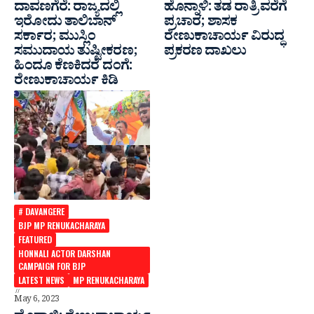
ದಾವಣಗೆರೆ: ರಾಜ್ಯದಲ್ಲಿ
ಹೊನ್ನಾಳಿ: ತಡ ರಾತ್ರಿ ವರೆಗೆ
ಇರೋದು ತಾಲಿಬಾನ್
ಪ್ರಚಾರ; ಶಾಸಕ
ಸರ್ಕಾರ; ಮುಸ್ಲಿಂ
ರೇಣುಕಾಚಾರ್ಯ ವಿರುದ್ಧ
ಸಮುದಾಯ ತುಷ್ಟೀಕರಣ;
ಪ್ರಕರಣ ದಾಖಲು
ಹಿಂದೂ ಕೆಣಕಿದರೆ ದಂಗೆ:
ರೇಣುಕಾಚಾರ್ಯ ಕಿಡಿ
# DAVANGERE
BJP MP RENUKACHARAYA
FEATURED
HONNALI ACTOR DARSHAN
CAMPAIGN FOR BJP
LATEST NEWS
MP RENUKACHARAYA
May 6, 2023