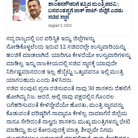
ಶಾಂತನಗೌಡರಿಗೆ ತಪ್ಪಿದ ಮಂತ್ರಿ ಪದವಿ ;
ಬಸವಂತಪ್ಪಗೆ ಜಾಕ್ ಪಾಟ್- ಜಿಲ್ಲೆಗೆ ಎರಡು
ಸಚಿವ ಸ್ಥಾನ
August 3, 2026
ಸದ್ಯ ರಾಜ್ಯದಲ್ಲಿ ಬರ ಪರಿಸ್ಥಿತಿ ಇದ್ದು, ಜಿಲ್ಲೆಗಳನ್ನು
ನೋಡಿಕೊಳ್ಳಲೆಂದು‌ ಇರುವ 12 ಸಚಿವರಲ್ಲೇ ಉಸ್ತುವಾರಿಯನ್ನು
ಹಂಚಿಕೆ ಮಾಡಲಾಗಿದೆ. ಯಾರಿಗೂ ಕೇಳದೆಯೇ ಉಸ್ತುವಾರಿಗಳನ್ನು
ಮಾಡಿಲ್ಲ. ಇನ್ನು ರಾಜಕೀಯದಲ್ಲಿ ಸಚಿವ ಸ್ಥಾನಕ್ಕೆ ಯಾವುದೇ
ನಿರ್ದಿಷ್ಟಮಾನದಂಡ ಇಲ್ಲ. ಹೆಬ್ಬೆಟ್ಟು ಒತ್ತುವವರೂ ಇಲ್ಲಿ ಮಂತ್ರಿ
ಯಾಗಬಹುದು ಎಂದು‌ ತಿಳಿಸಿದರು.
ಸಚಿವ ಸಂಪುಟ ಪ್ರನಃ ರಚಿಸುವಂತೆ ನಾವು 30 ಶಾಸಕರು ದೆಹಲಿಗೆ
ಹೋಗಿದ್ದು ನಿಜ. ಆದರೆ, ಅಲ್ಲಿ ನಾವು ಪಕ್ಷದಲ್ಲಿನ ಗೊಂದಲ
ಬಗೆಹರಿಸುವಂತೆ ಕೇಳಿದ್ದೇವೆಯೇ ಹೊರತು, ಮಂತ್ರಿ ಸ್ಥಾನವನ್ನು
ಕೊಡುವಂತೆ ವರಿಷ್ಠರಿಗೆ ನಾವ್ಯಾರೂ ಕೇಳಿಲ್ಲ. ದಾವಣಗೆರೆ ಜಿಲ್ಲೆಯ
ನಾನೂ ಸೇರಿದಂತೆ ನಾಲ್ವರು ಶಾಸಕರು ಮುಖ್ಯ ಮಂತ್ರಿಗಳನ್ನು ಭೇಟಿ
ಮಾಡಿದ್ದು, ಶುಭ ಕೋರುವುದಕ್ಕೆ ಮಾತ್ರ. ಶೀಘ್ರವೇ ನಿಗಮ