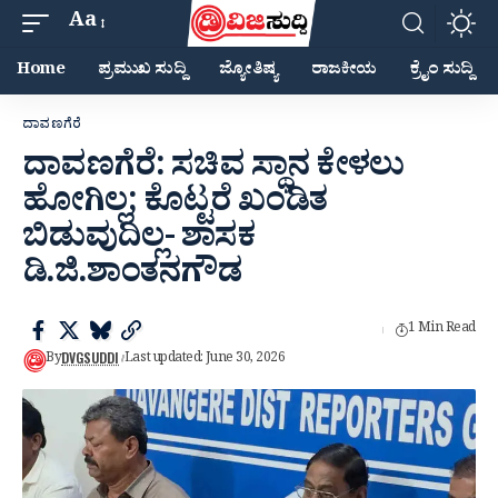
Aa
Home
ಪ್ರಮುಖ ಸುದ್ದಿ
ಜ್ಯೋತಿಷ್ಯ
ರಾಜಕೀಯ
ಕ್ರೈಂ ಸುದ್ದಿ
ದಾವಣಗೆರೆ
ದಾವಣಗೆರೆ: ಸಚಿವ ಸ್ಥಾನ ಕೇಳಲು
ಹೋಗಿಲ್ಲ; ಕೊಟ್ಟರೆ ಖಂಡಿತ
ಬಿಡುವುದಿಲ್ಲ- ಶಾಸಕ
ಡಿ.ಜಿ.ಶಾಂತನಗೌಡ
1 Min Read
DVGSUDDI
By
Last updated: June 30, 2026