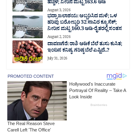
ಹೆಚ್ಚಳ; ನೀರಿನ ಮಟ್ಟ 163.6 ಅಡಿ
August 3, 2026
ಭದ್ರಾ ಜಲಾಶಯ: ಅಬ್ಬರಿಸಿದ ಮಳೆ; ಒಳ
ಹರಿವು ಬರೋಬ್ಬರಿ 32 ಸಾವಿರ‌ ಕ್ಯೂಸೆಕ್;
ನೀರಿನ ಮಟ್ಟ 160.3 ಅಡಿ-ರೈತರಲ್ಲಿ ಸಂತಸ
August 2, 2026
ದಾವಣಗೆರೆ: ರಾಶಿ ಅಡಿಕೆ ಬೆಲೆ ತುಸು‌ ಕುಸಿತ;
ಇಂದಿನ ಕನಿಷ್ಠ, ಗರಿಷ್ಠ ಬೆಲೆ ಎಷ್ಟಿದೆ..?
July 31, 2026