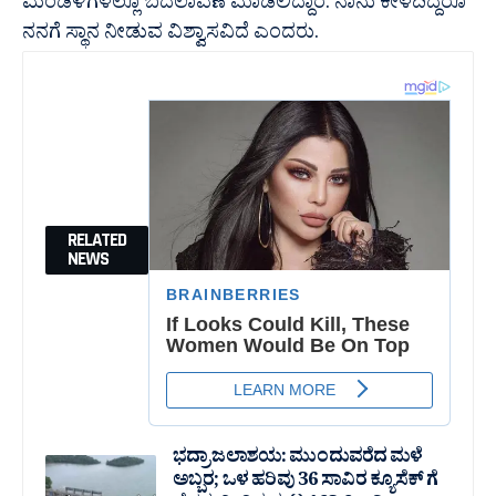
ಮಂಡಳಿಗಳಲ್ಲೂ ಬದಲಾವಣೆ ಮಾಡಲಿದ್ದಾರೆ. ನಾನು ಕೇಳದಿದ್ದರೂ
ನನಗೆ ಸ್ಥಾನ ನೀಡುವ ವಿಶ್ವಾಸವಿದೆ ಎಂದರು.
RELATED
NEWS
ಭದ್ರಾ ಜಲಾಶಯ: ಮುಂದುವರೆದ ಮಳೆ
ಅಬ್ಬರ; ಒಳ ಹರಿವು 36 ಸಾವಿರ‌ ಕ್ಯೂಸೆಕ್ ಗೆ