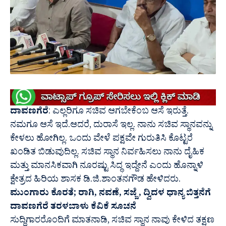
ದಾವಣಗೆರೆ
: ಎಲ್ಲರಿಗೂ ಸಚಿವ ಆಗಬೇಕೆಂಬ ಆಸೆ ಇರುತ್ತೆ.
ನಮಗೂ ಆಸೆ ಇದೆ.ಆದರೆ,‌ ದುರಾಸೆ ಇಲ್ಲ. ನಾನು ಸಚಿವ ಸ್ಥಾನವನ್ನು
ಕೇಳಲು ಹೋಗಿಲ್ಲ. ಒಂದು ವೇಳೆ ಪಕ್ಷವೇ ಗುರುತಿಸಿ ಕೊಟ್ಟರೆ
ಖಂಡಿತ ಬಿಡುವುದಿಲ್ಲ. ಸಚಿವ ಸ್ಥಾನ ನಿರ್ವಹಿಸಲು ನಾನು ದೈಹಿಕ
ಮತ್ತು ಮಾನಸಿಕವಾಗಿ ನೂರಷ್ಟು ಸಿದ್ಧ‌ ಇದ್ದೇನೆ ಎಂದು ಹೊನ್ನಾಳಿ
ಕ್ಷೇತ್ರದ ಹಿರಿಯ ಶಾಸಕ ಡಿ.ಜಿ.ಶಾಂತನಗೌಡ ಹೇಳಿದರು.
ಮುಂಗಾರು ಕೊರತೆ; ರಾಗಿ, ನವಣೆ, ಸಜ್ಜೆ , ದ್ವಿದಳ ಧಾನ್ಯ ಬಿತ್ತನೆಗೆ
ದಾವಣಗೆರೆ ತರಳಬಾಳು ಕೆವಿಕೆ ಸೂಚನೆ
ಸುದ್ದಿಗಾರರೊಂದಿಗೆ ಮಾತನಾಡಿ, ಸಚಿವ ಸ್ಥಾನ ನಾವು ಕೇಳಿದ ತಕ್ಷಣ