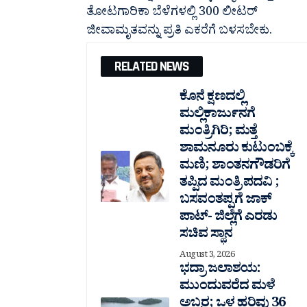
ತೋಟಗಾರಿಕಾ ಬೆಳೆಗಳಲ್ಲಿ 300 ಲೀಟರ್
ಜೀವಾಮೃತವನ್ನು ಪ್ರತಿ ಎಕರೆಗೆ ಬಳಸಬೇಕು.
RELATED NEWS
ಕೊನೆ ಕ್ಷಣದಲ್ಲಿ
ಮಲ್ಲಿಕಾರ್ಜುನಗೆ
ಮಂತ್ರಿಗಿರಿ; ಮತ್ತೆ
ಶಾಮನೂರು ಕುಟುಂಬಕ್ಕೆ
ಮಣಿ; ಶಾಂತನಗೌಡರಿಗೆ
ತಪ್ಪಿದ ಮಂತ್ರಿ ಪದವಿ ;
ಬಸವಂತಪ್ಪಗೆ ಜಾಕ್
ಪಾಟ್- ಜಿಲ್ಲೆಗೆ ಎರಡು
ಸಚಿವ ಸ್ಥಾನ
August 3, 2026
ಭದ್ರಾ ಜಲಾಶಯ:
ಮುಂದುವರೆದ ಮಳೆ
ಅಬ್ಬರ; ಒಳ ಹರಿವು 36