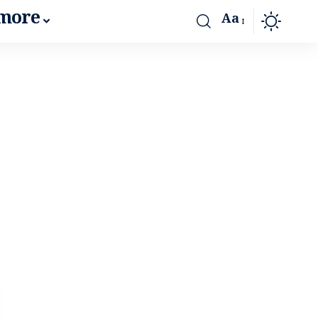
more
Aa