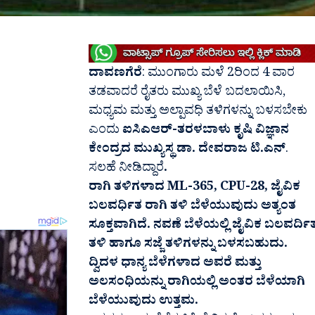
ದಾವಣಗೆರೆ
: ಮುಂಗಾರು ಮಳೆ 2ರಿಂದ 4 ವಾರ
ತಡವಾದರೆ ರೈತರು ಮುಖ್ಯ ಬೆಳೆ ಬದಲಾಯಿಸಿ,
ಮಧ್ಯಮ ಮತ್ತು ಅಲ್ಪಾವಧಿ ತಳಿಗಳನ್ನು ಬಳಸಬೇಕು
ಎಂದು
ಐಸಿಎಆರ್-ತರಳಬಾಳು ಕೃಷಿ ವಿಜ್ಞಾನ
ಕೇಂದ್ರದ
ಮುಖ್ಯಸ್ಥ ಡಾ. ದೇವರಾಜ ಟಿ.ಎನ್
.
ಸಲಹೆ ನೀಡಿದ್ದಾರೆ
.
ರಾಗಿ ತಳಿಗಳಾದ ML-365, CPU-28, ಜೈವಿಕ
ಬಲವರ್ಧಿತ ರಾಗಿ ತಳಿ ಬೆಳೆಯುವುದು ಅತ್ಯಂತ
ಸೂಕ್ತವಾಗಿದೆ. ನವಣೆ ಬೆಳೆಯಲ್ಲಿ ಜೈವಿಕ ಬಲವರ್ದಿ
ತಳಿ ಹಾಗೂ ಸಜ್ಜೆ ತಳಿಗಳನ್ನು ಬಳಸಬಹುದು.
ದ್ವಿದಳ ಧಾನ್ಯ ಬೆಳೆಗಳಾದ ಅವರೆ ಮತ್ತು
ಅಲಸಂಧಿಯನ್ನು ರಾಗಿಯಲ್ಲಿ ಅಂತರ ಬೆಳೆಯಾಗಿ
ಬೆಳೆಯುವುದು ಉತ್ತಮ.