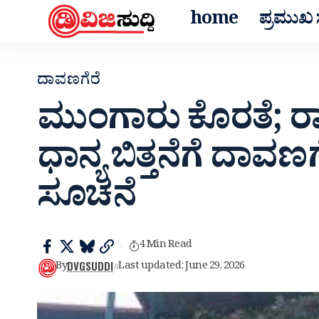
home
ಪ್ರಮುಖ ಸ
ದಾವಣಗೆರೆ
ಮುಂಗಾರು ಕೊರತೆ; ರಾಗಿ,
ಧಾನ್ಯ ಬಿತ್ತನೆಗೆ ದಾವಣ
ಸೂಚನೆ
4 Min Read
DVGSUDDI
By
Last updated: June 29, 2026