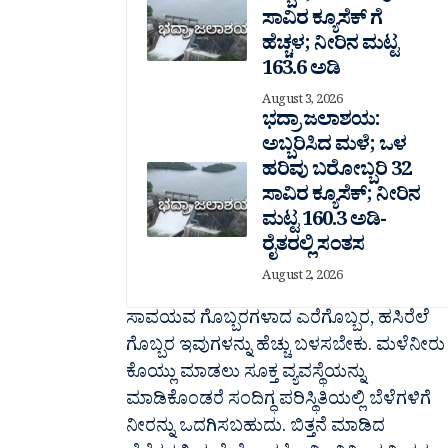
ಸಾವಿರ‌ ಕ್ಯೂಸೆಕ್ ಗೆ
ಹೆಚ್ಚಳ; ನೀರಿನ ಮಟ್ಟ
163.6 ಅಡಿ
August 3, 2026
ಭದ್ರಾ ಜಲಾಶಯ:
ಅಬ್ಬರಿಸಿದ ಮಳೆ; ಒಳ
ಹರಿವು ಬರೋಬ್ಬರಿ 32
ಸಾವಿರ‌ ಕ್ಯೂಸೆಕ್; ನೀರಿನ
ಮಟ್ಟ 160.3 ಅಡಿ-
ರೈತರಲ್ಲಿ ಸಂತಸ
August 2, 2026
ಸಾವಯವ ಗೊಬ್ಬರಗಳಾದ ಎರೆಗೊಬ್ಬರ, ಹಸಿರೆಲೆ
ಗೊಬ್ಬರ ಇವುಗಳನ್ನು ಹೆಚ್ಚು ಬಳಸಬೇಕು. ಮಳೆನೀರು
ಕೊಯ್ಲು ಮಾಡಲು ಸೂಕ್ತ ವ್ಯವಸ್ಥೆಯನ್ನು
ಮಾಡಿಕೊಂಡರೆ ಸಂದಿಗ್ಧ ಪರಿಸ್ಥಿತಿಯಲ್ಲಿ ಬೆಳೆಗಳಿಗೆ
ನೀರನ್ನು ಒದಗಿಸಬಹುದು. ಬಿತ್ತನೆ ಮಾಡಿದ