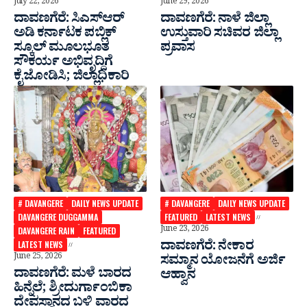
July 22, 2026
June 29, 2026
ದಾವಣಗೆರೆ: ಸಿಎಸ್‍ಆರ್
ದಾವಣಗೆರೆ: ನಾಳೆ ಜಿಲ್ಲಾ‌
ಅಡಿ ಕರ್ನಾಟಕ ಪಬ್ಲಿಕ್
ಉಸ್ತುವಾರಿ ಸಚಿವರ ಜಿಲ್ಲಾ
ಸ್ಕೂಲ್ ಮೂಲಭೂತ
ಪ್ರವಾಸ
ಸೌಕರ್ಯ ಅಭಿವೃದ್ದಿಗೆ
ಕೈಜೋಡಿಸಿ; ಜಿಲ್ಲಾಧಿಕಾರಿ
# DAVANGERE
DAILY NEWS UPDATE
# DAVANGERE
DAILY NEWS UPDATE
DAVANGERE DUGGAMMA
FEATURED
LATEST NEWS
June 23, 2026
DAVANGERE RAIN
FEATURED
ದಾವಣಗೆರೆ: ನೇಕಾರ
LATEST NEWS
June 25, 2026
ಸಮ್ಮಾನ ಯೋಜನೆಗೆ ಅರ್ಜಿ
ದಾವಣಗೆರೆ: ಮಳೆ ಬಾರದ
ಆಹ್ವಾನ
ಹಿನ್ನೆಲೆ; ಶ್ರೀದುರ್ಗಾಂಬಿಕಾ
ದೇವಸ್ಥಾನದ ಬಳಿ ವಾರದ