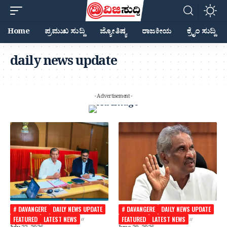
Home
ಪ್ರಮುಖ ಸುದ್ದಿ
ಜ್ಯೋತಿಷ್ಯ
ರಾಜಕೀಯ
ಕ್ರೈಂ ಸುದ್ದಿ
daily news update
- Advertisement -
# DAVANGERE
DAILY NEWS UPDATE
# DAVANGERE
DAILY NEWS UPDATE
FEATURED
LATEST NEWS
FEATURED
LATEST NEWS