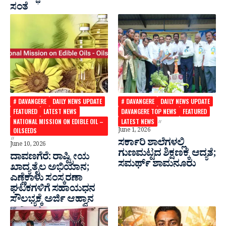
ಸಂತೆ
# DAVANGERE
DAILY NEWS UPDATE
# DAVANGERE
DAILY NEWS UPDATE
FEATURED
LATEST NEWS
DAVANGERE TOP NEWS
FEATURED
NATIONAL MISSION ON EDIBLE OIL –
LATEST NEWS
OILSEEDS
June 1, 2026
ಸರ್ಕಾರಿ ಶಾಲೆಗಳಲ್ಲಿ
June 10, 2026
ಗುಣಮಟ್ಟದ ಶಿಕ್ಷಣಕ್ಕೆ ಆದ್ಯತೆ;
ದಾವಣಗೆರೆ: ರಾಷ್ಟ್ರೀಯ
ಸಮರ್ಥ್‌ ಶಾಮನೂರು
ಖಾದ್ಯ ತೈಲ ಅಭಿಯಾನ;
ಎಣ್ಣೆಕಾಳು ಸಂಸ್ಕರಣಾ
ಘಟಕಗಳಿಗೆ ಸಹಾಯಧನ
ಸೌಲಭ್ಯಕ್ಕೆ ಅರ್ಜಿ ಆಹ್ವಾನ