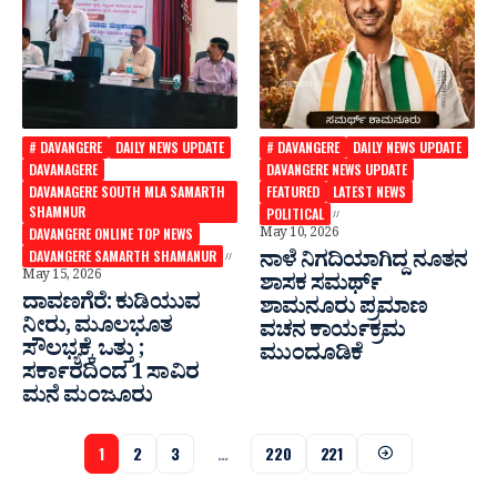
# DAVANGERE
DAILY NEWS UPDATE
# DAVANGERE
DAILY NEWS UPDATE
DAVANAGERE
DAVANGERE NEWS UPDATE
DAVANAGERE SOUTH MLA SAMARTH
FEATURED
LATEST NEWS
SHAMNUR
POLITICAL
DAVANGERE ONLINE TOP NEWS
May 10, 2026
DAVANGERE SAMARTH SHAMANUR
ನಾಳೆ ನಿಗದಿಯಾಗಿದ್ದ ನೂತನ
May 15, 2026
ಶಾಸಕ ಸಮರ್ಥ್
ದಾವಣಗೆರೆ: ಕುಡಿಯುವ
ಶಾಮನೂರು ಪ್ರಮಾಣ
ನೀರು, ಮೂಲಭೂತ
ವಚನ ಕಾರ್ಯಕ್ರಮ
ಸೌಲಭ್ಯಕ್ಕೆ ಒತ್ತು ;
ಮುಂದೂಡಿಕೆ
ಸರ್ಕಾರದಿಂದ 1 ಸಾವಿರ
ಮನೆ ಮಂಜೂರು
1
2
3
…
220
221