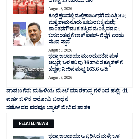
ಆಗಸ್ಟ್ 15 ಕೊನೆಯ ದಿನ
August 8, 2026
ಕೊನೆ ಕ್ಷಣದಲ್ಲಿ ಮಲ್ಲಿಕಾರ್ಜುನಗೆ ಮಂತ್ರಿಗಿರಿ;
ಮತ್ತೆ ಶಾಮನೂರು ಕುಟುಂಬಕ್ಕೆ ಮಣಿ;
ಶಾಂತನಗೌಡರಿಗೆ ತಪ್ಪಿದ ಮಂತ್ರಿ ಪದವಿ ;
ಬಸವಂತಪ್ಪಗೆ ಜಾಕ್ ಪಾಟ್- ಜಿಲ್ಲೆಗೆ ಎರಡು
ಸಚಿವ ಸ್ಥಾನ
August 3, 2026
ಭದ್ರಾ ಜಲಾಶಯ: ಮುಂದುವರೆದ ಮಳೆ
ಅಬ್ಬರ; ಒಳ ಹರಿವು 36 ಸಾವಿರ‌ ಕ್ಯೂಸೆಕ್ ಗೆ
ಹೆಚ್ಚಳ; ನೀರಿನ ಮಟ್ಟ 163.6 ಅಡಿ
August 3, 2026
ದಾವಣಗೆರೆ: ಮಹಿಳೆಯ ಮೇಲೆ ಮಾರಕಾಸ್ತ್ರಗಳಿಂದ ಹಲ್ಲೆ; 41
ವರ್ಷ ಬಳಿಕ ಆರೋಪಿ ಬಂಧನ
ಸಹೋದರ ಪರವೂ ಬ್ಯಾಟ್ ಬೀಸಿದ ಶಾಸಕ
RELATED NEWS
ಭದ್ರಾ ಜಲಾಶಯ: ಅಬ್ಬರಿಸಿದ ಮಳೆ; ಒಳ