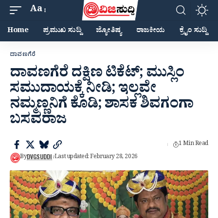
Aa
Home
ಪ್ರಮುಖ ಸುದ್ದಿ
ಜ್ಯೋತಿಷ್ಯ
ರಾಜಕೀಯ
ಕ್ರೈಂ ಸುದ್ದಿ
ದಾವಣಗೆರೆ
ದಾವಣಗೆರೆ ದಕ್ಷಿಣ ಟಿಕೆಟ್; ಮುಸ್ಲಿಂ
ಸಮುದಾಯಕ್ಕೆ ನೀಡಿ; ಇಲ್ಲವೇ
ನಮ್ಮಣ್ಣನಿಗೆ ಕೊಡಿ;‌ ಶಾಸಕ ಶಿವಗಂಗಾ
ಬಸವರಾಜ
1 Min Read
DVGSUDDI
By
Last updated: February 28, 2026