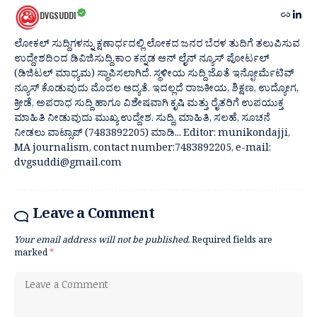
DVGSUDDI
ಲೋಕಲ್ ಸುದ್ದಿಗಳನ್ನು ಕ್ಷಣಾರ್ಧದಲ್ಲಿ ಲೋಕದ ಜನರ ಬೆರಳ ತುದಿಗೆ ತಲುಪಿಸುವ
ಉದ್ದೇಶದಿಂದ ಡಿವಿಜಿಸುದ್ದಿ.ಕಾಂ ಕನ್ನಡ ಆನ್ ಲೈನ್ ನ್ಯೂಸ್ ಪೋರ್ಟಲ್
(ಡಿಜಿಟಲ್ ಮಾಧ್ಯಮ) ಸ್ಥಾಪಿಸಲಾಗಿದೆ. ಸ್ಥಳೀಯ ಸುದ್ದಿ ಜೊತೆ ಇನ್ಫೋರ್ಮೆಟಿವ್
ನ್ಯೂಸ್ ಕೊಡುವುದು ಮೊದಲ ಆದ್ಯತೆ. ಇದಲ್ಲದೆ ರಾಜಕೀಯ, ಶಿಕ್ಷಣ, ಉದ್ಯೋಗ,
ಕ್ರೀಡೆ, ಅಪರಾಧ ಸುದ್ದಿ ಹಾಗೂ ವಿಶೇಷವಾಗಿ ಕೃಷಿ ಮತ್ತು ರೈತರಿಗೆ ಉಪಯುಕ್ತ
ಮಾಹಿತಿ ನೀಡುವುದು ಮುಖ್ಯ ಉದ್ದೇಶ. ಸುದ್ದಿ, ಮಾಹಿತಿ, ಸಲಹೆ, ಸೂಚನೆ
ನೀಡಲು ವಾಟ್ಸಾಪ್ (7483892205) ಮಾಡಿ... Editor: munikondajji,
MA journalism, contact number:7483892205, e-mail:
dvgsuddi@gmail.com
Leave a Comment
Your email address will not be published.
Required fields are
marked
*