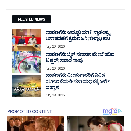
RELATED NEWS
ದಾವಣಗೆರೆ: ಅದ್ದೂರಿಯಾಗಿ ಸ್ವಾತಂತ್ರ್ಯ
ದಿನಾಚರಣೆಗೆ ಕ್ರಮವಹಿಸಿ; ಜಿಲ್ಲಾಧಿಕಾರಿ
July 29, 2026
ದಾವಣಗೆರೆ: ಬೈಕ್ ಸವಾರನ ಮೇಲೆ ಹರಿದ
ಟಿಪ್ಪರ್; ಸವಾರ ಸಾವು
July 29, 2026
ದಾವಣಗೆರೆ: ಮೀನುಗಾರರಿಗೆ ವಿವಿಧ
ಯೋಜನೆಯಡಿ ಸಹಾಯಧನಕ್ಕೆ ಅರ್ಜಿ
ಆಹ್ವಾನ
July 28, 2026