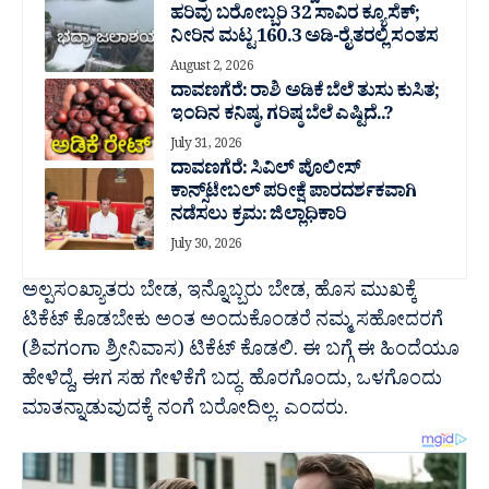
ಹರಿವು ಬರೋಬ್ಬರಿ 32 ಸಾವಿರ‌ ಕ್ಯೂಸೆಕ್;
ನೀರಿನ ಮಟ್ಟ 160.3 ಅಡಿ-ರೈತರಲ್ಲಿ ಸಂತಸ
August 2, 2026
ದಾವಣಗೆರೆ: ರಾಶಿ ಅಡಿಕೆ ಬೆಲೆ ತುಸು‌ ಕುಸಿತ;
ಇಂದಿನ ಕನಿಷ್ಠ, ಗರಿಷ್ಠ ಬೆಲೆ ಎಷ್ಟಿದೆ..?
July 31, 2026
ದಾವಣಗೆರೆ: ಸಿವಿಲ್ ಪೊಲೀಸ್
ಕಾನ್ಸ್‌ಟೇಬಲ್ ಪರೀಕ್ಷೆ ಪಾರದರ್ಶಕವಾಗಿ
ನಡೆಸಲು ಕ್ರಮ: ಜಿಲ್ಲಾಧಿಕಾರಿ
July 30, 2026
ಅಲ್ಪಸಂಖ್ಯಾತರು ಬೇಡ, ಇನ್ನೊಬ್ಬರು ಬೇಡ, ಹೊಸ ಮುಖಕ್ಕೆ
ಟಿಕೆಟ್ ಕೊಡಬೇಕು ಅಂತ ಅಂದುಕೊಂಡರೆ ನಮ್ಮ ಸಹೋದರಗೆ
(ಶಿವಗಂಗಾ ಶ್ರೀನಿವಾಸ) ಟಿಕೆಟ್ ಕೊಡಲಿ. ಈ ಬಗ್ಗೆ ಈ ಹಿಂದೆಯೂ
ಹೇಳಿದ್ದೆ, ಈಗ ಸಹ ಗೇಳಿಕೆಗೆ ಬದ್ಧ‌. ಹೊರಗೊಂದು, ಒಳಗೊಂದು
ಮಾತನ್ನಾಡುವುದಕ್ಕೆ ನಂಗೆ ಬರೋದಿಲ್ಲ. ಎಂದರು.