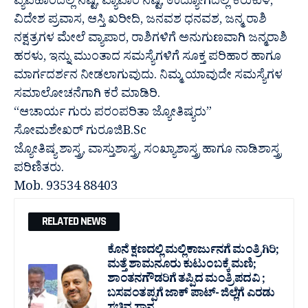
ವ್ಯವಹಾರದಲ್ಲಿ ನಷ್ಟ, ವ್ಯಾಪಾರ ನಷ್ಟ, ಉದ್ಯೋಗದಲ್ಲಿ ಕಿರುಕುಳ,
ವಿದೇಶ ಪ್ರವಾಸ, ಆಸ್ತಿ ಖರೀದಿ, ಜನವಶ ಧನವಶ, ಜನ್ಮ ರಾಶಿ
ನಕ್ಷತ್ರಗಳ ಮೇಲೆ ವ್ಯಾಪಾರ, ರಾಶಿಗಳಿಗೆ ಅನುಗುಣವಾಗಿ ಜನ್ಮರಾಶಿ
ಹರಳು, ಇನ್ನು ಮುಂತಾದ ಸಮಸ್ಯೆಗಳಿಗೆ ಸೂಕ್ತ ಪರಿಹಾರ ಹಾಗೂ
ಮಾರ್ಗದರ್ಶನ ನೀಡಲಾಗುವುದು. ನಿಮ್ಮ ಯಾವುದೇ ಸಮಸ್ಯೆಗಳ
ಸಮಾಲೋಚನೆಗಾಗಿ ಕರೆ ಮಾಡಿರಿ.
“ಆಚಾರ್ಯ ಗುರು ಪರಂಪರಿತಾ ಜ್ಯೋತಿಷ್ಯರು”
ಸೋಮಶೇಖರ್ ಗುರೂಜಿB.Sc
ಜ್ಯೋತಿಷ್ಯ ಶಾಸ್ತ್ರ, ವಾಸ್ತುಶಾಸ್ತ್ರ, ಸಂಖ್ಯಾಶಾಸ್ತ್ರ ಹಾಗೂ ನಾಡಿಶಾಸ್ತ್ರ
ಪರಿಣಿತರು.
Mob. 93534 88403
RELATED NEWS
ಕೊನೆ ಕ್ಷಣದಲ್ಲಿ ಮಲ್ಲಿಕಾರ್ಜುನಗೆ ಮಂತ್ರಿಗಿರಿ;
ಮತ್ತೆ ಶಾಮನೂರು ಕುಟುಂಬಕ್ಕೆ ಮಣಿ;
ಶಾಂತನಗೌಡರಿಗೆ ತಪ್ಪಿದ ಮಂತ್ರಿ ಪದವಿ ;
ಬಸವಂತಪ್ಪಗೆ ಜಾಕ್ ಪಾಟ್- ಜಿಲ್ಲೆಗೆ ಎರಡು