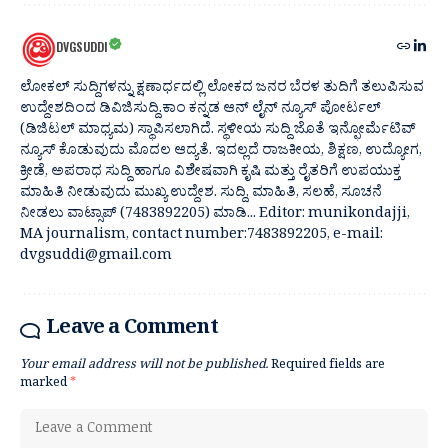
DVGSUDDI
ಲೋಕಲ್ ಸುದ್ದಿಗಳನ್ನು ಕ್ಷಣಾರ್ಧದಲ್ಲಿ ಲೋಕದ ಜನರ ಬೆರಳ ತುದಿಗೆ ತಲುಪಿಸುವ
ಉದ್ದೇಶದಿಂದ ಡಿವಿಜಿಸುದ್ದಿ.ಕಾಂ ಕನ್ನಡ ಆನ್ ಲೈನ್ ನ್ಯೂಸ್ ಪೋರ್ಟಲ್
(ಡಿಜಿಟಲ್ ಮಾಧ್ಯಮ) ಸ್ಥಾಪಿಸಲಾಗಿದೆ. ಸ್ಥಳೀಯ ಸುದ್ದಿ ಜೊತೆ ಇನ್ಫೋರ್ಮೆಟಿವ್
ನ್ಯೂಸ್ ಕೊಡುವುದು ಮೊದಲ ಆದ್ಯತೆ. ಇದಲ್ಲದೆ ರಾಜಕೀಯ, ಶಿಕ್ಷಣ, ಉದ್ಯೋಗ,
ಕ್ರೀಡೆ, ಅಪರಾಧ ಸುದ್ದಿ ಹಾಗೂ ವಿಶೇಷವಾಗಿ ಕೃಷಿ ಮತ್ತು ರೈತರಿಗೆ ಉಪಯುಕ್ತ
ಮಾಹಿತಿ ನೀಡುವುದು ಮುಖ್ಯ ಉದ್ದೇಶ. ಸುದ್ದಿ, ಮಾಹಿತಿ, ಸಲಹೆ, ಸೂಚನೆ
ನೀಡಲು ವಾಟ್ಸಾಪ್ (7483892205) ಮಾಡಿ... Editor: munikondajji,
MA journalism, contact number:7483892205, e-mail:
dvgsuddi@gmail.com
Leave a Comment
Your email address will not be published.
Required fields are
marked
*