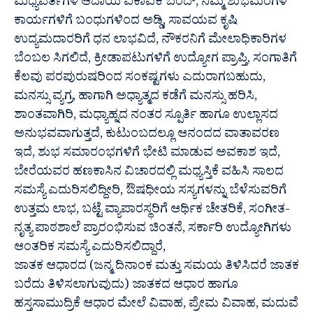
ಮಧ್ಯವರ್ತಿಗಳ ಆದಾಯ ಏಕಾಏಕಿ ಬಂದ್, ನಿಮ್ಮ ಶುಭಮಂಗಳ
ಕಾರ್ಯಗಳಿಗೆ ಬಂಧುಗಳಿಂದ ಅಡ್ಡಿ, ಸಾವಯವ ಕೃಷಿ
ಉದ್ಯಮದಾರರಿಗೆ ಧನ ಲಾಭವಿದೆ, ನೌಕರನಿಗೆ ಮೇಲಾಧಿಕಾರಿಗಳ
ಬೆಂಬಲ ಸಿಗಲಿದೆ, ಕ್ರೀಡಾಪಟುಗಳಿಗೆ ಉದ್ಯೋಗ ಪ್ರಾಪ್ತಿ, ಸಂಗಾತಿಗೆ
ಕೆಲವು ಪರಪುರುಷರಿಂದ ಸಂಕಷ್ಟಗಳು ಎದುರಾಗಬಹುದು,
ಮನಸ್ಸು ವ್ಯಗ್ರ, ಹಾಗಾಗಿ ಅಧ್ಯಾತ್ಮದ ಕಡೆಗೆ ಮನಸ್ಸು ಹರಿಸಿ,
ಶಾಂತವಾಗಿರಿ, ಮಧ್ಯಾಹ್ನದ ನಂತರ ಸ್ಪೂರ್ತಿ ಹಾಗೂ ಉಲ್ಲಾಸದ
ಅನುಭವವಾಗುತ್ತದೆ, ಕುಟುಂಬದಲ್ಲೂ ಆನಂದದ ವಾತಾವರಣ
ಇದೆ, ಶುಭ ಸಮಾರಂಭಗಳಿಗೆ ಭೇಟಿ ಮಾಡುವ ಅವಕಾಶ ಇದೆ,
ಬೇರೆಯವರ ಹಣಕಾಸಿನ ವಿಚಾರದಲ್ಲಿ ಮಧ್ಯಸ್ತಿಕೆ ವಹಿಸಿ ಸಾಲದ
ಸಮಸ್ಯೆ ಎದುರಿಸಲಿದ್ದೀರಿ, ಔಷಧೀಯ ಸಸ್ಯಗಳನ್ನು ಬೆಳೆಸುವರಿಗೆ
ಉತ್ತಮ ಲಾಭ, ಬಟ್ಟೆ ವ್ಯಾಪಾರಸ್ಥರಿಗೆ ಆರ್ಥಿಕ ಚೇತರಿಕೆ, ಸಂಗೀತ-
ನೃತ್ಯ ಪಾಠಶಾಲೆ ಪ್ರಾರಂಭಿಸುವ ಚಿಂತನೆ, ಸರ್ಕಾರಿ ಉದ್ಯೋಗಿಗಳು
ಆಂತರಿಕ ಸಮಸ್ಯೆ ಎದುರಿಸಲಿದ್ದಾರೆ,
ಜಾತಕ ಆಧಾರದ (ಜನ್ಮ ದಿನಾಂಕ ಮತ್ತು ಸಮಯ ತಿಳಿಸಿದರೆ ಜಾತಕ
ಬರೆದು ತಿಳಿಸಲಾಗುವುದು) ಜಾತಕದ ಆಧಾರ ಹಾಗೂ
ಹಸ್ತಸಾಮುದ್ರಿಕೆ ಆಧಾರ ಮೇಲೆ ವಿವಾಹ, ಪ್ರೇಮ ವಿವಾಹ, ಮದುವೆ