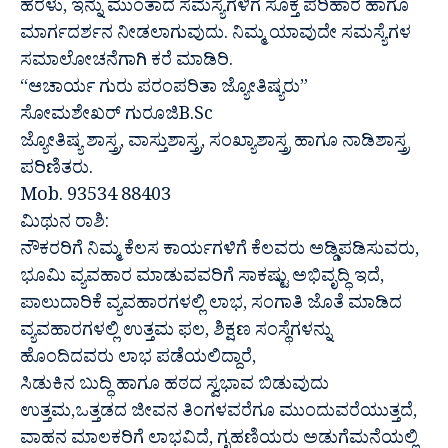
ಹರಳು, ಇನ್ನು ಮುಂತಾದ ಸಮಸ್ಯೆಗಳಿಗೆ ಸೂಕ್ತ ಪರಿಹಾರ ಹಾಗೂ
ಮಾರ್ಗದರ್ಶನ ನೀಡಲಾಗುವುದು. ನಿಮ್ಮ ಯಾವುದೇ ಸಮಸ್ಯೆಗಳ
ಸಮಾಲೋಚನೆಗಾಗಿ ಕರೆ ಮಾಡಿರಿ.
“ಆಚಾರ್ಯ ಗುರು ಪರಂಪರಿತಾ ಜ್ಯೋತಿಷ್ಯರು”
ಸೋಮಶೇಖರ್ ಗುರೂಜಿB.Sc
ಜ್ಯೋತಿಷ್ಯ ಶಾಸ್ತ್ರ, ವಾಸ್ತುಶಾಸ್ತ್ರ, ಸಂಖ್ಯಾಶಾಸ್ತ್ರ ಹಾಗೂ ನಾಡಿಶಾಸ್ತ್ರ
ಪರಿಣಿತರು.
Mob. 93534 88403
ಮಿಥುನ ರಾಶಿ:
ನೌಕರರಿಗೆ ನಿಮ್ಮ ಕೆಲಸ ಕಾರ್ಯಗಳಿಗೆ ಕೆಲವರು ಅಡ್ಡಿಪಡಿಸುವರು,
ಭೂಮಿ ವ್ಯವಹಾರ ಮಾಡುವವರಿಗೆ ಸಾಕಷ್ಟು ಅಭಿವೃದ್ಧಿ ಇದೆ,
ಪಾಲುದಾರಿಕೆ ವ್ಯವಹಾರಗಳಲ್ಲಿ ಲಾಭ, ಸಂಗಾತಿ ಜೊತೆ ಮಾಡಿದ
ವ್ಯವಹಾರಗಳಲ್ಲಿ ಉತ್ತಮ ಫಲ, ಶಿಕ್ಷಣ ಸಂಸ್ಥೆಗಳನ್ನು
ಹೊಂದಿದವರು ಲಾಭ ಪಡೆಯಲಿದ್ದಾರೆ,
ಸಿಡುಕಿನ ಬುದ್ಧಿ ಹಾಗೂ ಹಠದ ಸ್ವಭಾವ ಬಿಡುವುದು
ಉತ್ತಮ,ಒತ್ತಡದ ಜೀವನ ತಿಂಗಳವರೆಗೂ ಮುಂದುವರೆಯುತ್ತದೆ,
ವಾಹನ ಮಾಲಕರಿಗೆ ಲಾಭವಿದೆ, ಗೃಹಣಿಯರು ಅಡುಗೆಮನೆಯಲ್ಲಿ