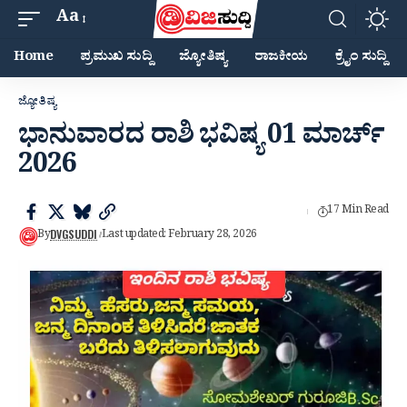
Aa
Home
ಪ್ರಮುಖ ಸುದ್ದಿ
ಜ್ಯೋತಿಷ್ಯ
ರಾಜಕೀಯ
ಕ್ರೈಂ ಸುದ್ದಿ
ಜ್ಯೋತಿಷ್ಯ
ಭಾನುವಾರದ ರಾಶಿ ಭವಿಷ್ಯ 01 ಮಾರ್ಚ್
2026
17 Min Read
DVGSUDDI
By
Last updated: February 28, 2026