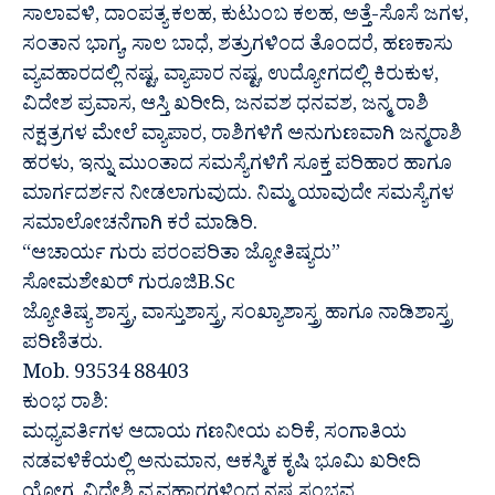
ಸಾಲಾವಳಿ, ದಾಂಪತ್ಯ ಕಲಹ, ಕುಟುಂಬ ಕಲಹ, ಅತ್ತೆ-ಸೊಸೆ ಜಗಳ,
ಸಂತಾನ ಭಾಗ್ಯ, ಸಾಲ ಬಾಧೆ, ಶತ್ರುಗಳಿಂದ ತೊಂದರೆ, ಹಣಕಾಸು
ವ್ಯವಹಾರದಲ್ಲಿ ನಷ್ಟ, ವ್ಯಾಪಾರ ನಷ್ಟ, ಉದ್ಯೋಗದಲ್ಲಿ ಕಿರುಕುಳ,
ವಿದೇಶ ಪ್ರವಾಸ, ಆಸ್ತಿ ಖರೀದಿ, ಜನವಶ ಧನವಶ, ಜನ್ಮ ರಾಶಿ
ನಕ್ಷತ್ರಗಳ ಮೇಲೆ ವ್ಯಾಪಾರ, ರಾಶಿಗಳಿಗೆ ಅನುಗುಣವಾಗಿ ಜನ್ಮರಾಶಿ
ಹರಳು, ಇನ್ನು ಮುಂತಾದ ಸಮಸ್ಯೆಗಳಿಗೆ ಸೂಕ್ತ ಪರಿಹಾರ ಹಾಗೂ
ಮಾರ್ಗದರ್ಶನ ನೀಡಲಾಗುವುದು. ನಿಮ್ಮ ಯಾವುದೇ ಸಮಸ್ಯೆಗಳ
ಸಮಾಲೋಚನೆಗಾಗಿ ಕರೆ ಮಾಡಿರಿ.
“ಆಚಾರ್ಯ ಗುರು ಪರಂಪರಿತಾ ಜ್ಯೋತಿಷ್ಯರು”
ಸೋಮಶೇಖರ್ ಗುರೂಜಿB.Sc
ಜ್ಯೋತಿಷ್ಯ ಶಾಸ್ತ್ರ, ವಾಸ್ತುಶಾಸ್ತ್ರ, ಸಂಖ್ಯಾಶಾಸ್ತ್ರ ಹಾಗೂ ನಾಡಿಶಾಸ್ತ್ರ
ಪರಿಣಿತರು.
Mob. 93534 88403
ಕುಂಭ ರಾಶಿ:
ಮಧ್ಯವರ್ತಿಗಳ ಆದಾಯ ಗಣನೀಯ ಏರಿಕೆ, ಸಂಗಾತಿಯ
ನಡವಳಿಕೆಯಲ್ಲಿ ಅನುಮಾನ, ಆಕಸ್ಮಿಕ ಕೃಷಿ ಭೂಮಿ ಖರೀದಿ