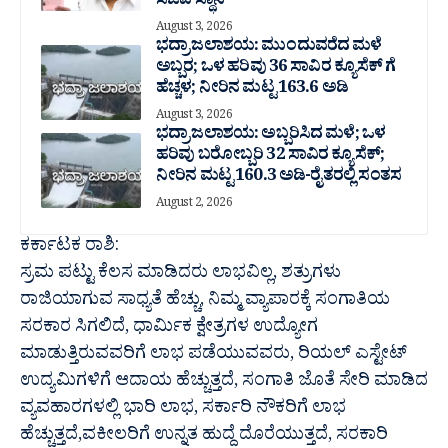
ಸಚಿವ ಸ್ಥಾನ
August 3, 2026
ಭದ್ರಾ ಜಲಾಶಯ: ಮುಂದುವರೆದ ಮಳೆ
ಅಬ್ಬರ; ಒಳ ಹರಿವು 36 ಸಾವಿರ‌ ಕ್ಯೂಸೆಕ್ ಗೆ
ಹೆಚ್ಚಳ; ನೀರಿನ ಮಟ್ಟ 163.6 ಅಡಿ
August 3, 2026
ಭದ್ರಾ ಜಲಾಶಯ: ಅಬ್ಬರಿಸಿದ ಮಳೆ; ಒಳ
ಹರಿವು ಬರೋಬ್ಬರಿ 32 ಸಾವಿರ‌ ಕ್ಯೂಸೆಕ್;
ನೀರಿನ ಮಟ್ಟ 160.3 ಅಡಿ-ರೈತರಲ್ಲಿ ಸಂತಸ
August 2, 2026
ಕರ್ಕಾಟಕ ರಾಶಿ:
ಸ್ರಮ ಪಟ್ಟು ಕೆಲಸ ಮಾಡಿದರು ಲಾಭವಿಲ್ಲ, ಶತ್ರುಗಳು
ರಾಜಿಯಾಗುವ ಸಾಧ್ಯತೆ ಹೆಚ್ಚು, ನಿಮ್ಮ ವ್ಯಾಪಾರಕ್ಕೆ ಸಂಗಾತಿಯ
ಸರಕಾರ ಸಿಗಲಿದೆ, ಧಾರ್ಮಿಕ ಕ್ಷೇತ್ರಗಳ ಉದ್ಯೋಗ
ಮಾಡುತ್ತಿರುವವರಿಗೆ ಲಾಭ ಪಡೆಯುವವರು, ರಿಯಲ್ ಎಸ್ಟೇಟ್
ಉದ್ಯಮಿಗಳಿಗೆ ಆದಾಯ ಹೆಚ್ಚುತ್ತದೆ, ಸಂಗಾತಿ ಜೊತೆ ಸೇರಿ ಮಾಡಿದ
ವ್ಯವಹಾರಗಳಲ್ಲಿ ಭಾರಿ ಲಾಭ, ಸರ್ಕಾರಿ ನೌಕರಿಗೆ ಲಾಭ
ಹೆಚ್ಚುತ್ತದೆ,ವಕೀಲರಿಗೆ ಉನ್ನತ ಹುದ್ದೆ ದೊರೆಯುತ್ತದೆ, ಸರಕಾರಿ