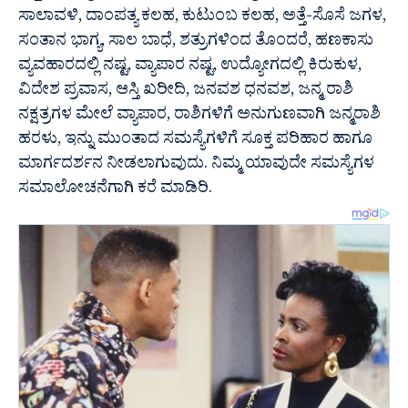
ಸಾಲಾವಳಿ, ದಾಂಪತ್ಯ ಕಲಹ, ಕುಟುಂಬ ಕಲಹ, ಅತ್ತೆ-ಸೊಸೆ ಜಗಳ,
ಸಂತಾನ ಭಾಗ್ಯ, ಸಾಲ ಬಾಧೆ, ಶತ್ರುಗಳಿಂದ ತೊಂದರೆ, ಹಣಕಾಸು
ವ್ಯವಹಾರದಲ್ಲಿ ನಷ್ಟ, ವ್ಯಾಪಾರ ನಷ್ಟ, ಉದ್ಯೋಗದಲ್ಲಿ ಕಿರುಕುಳ,
ವಿದೇಶ ಪ್ರವಾಸ, ಆಸ್ತಿ ಖರೀದಿ, ಜನವಶ ಧನವಶ, ಜನ್ಮ ರಾಶಿ
ನಕ್ಷತ್ರಗಳ ಮೇಲೆ ವ್ಯಾಪಾರ, ರಾಶಿಗಳಿಗೆ ಅನುಗುಣವಾಗಿ ಜನ್ಮರಾಶಿ
ಹರಳು, ಇನ್ನು ಮುಂತಾದ ಸಮಸ್ಯೆಗಳಿಗೆ ಸೂಕ್ತ ಪರಿಹಾರ ಹಾಗೂ
ಮಾರ್ಗದರ್ಶನ ನೀಡಲಾಗುವುದು. ನಿಮ್ಮ ಯಾವುದೇ ಸಮಸ್ಯೆಗಳ
ಸಮಾಲೋಚನೆಗಾಗಿ ಕರೆ ಮಾಡಿರಿ.