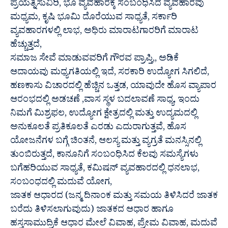
ಪ್ರಯತ್ನಿಸುವಿರಿ, ಭೂ ವ್ಯವಹಾರಕ್ಕೆ ಸಂಬಂಧಿಸಿದ ವ್ಯವಹಾರವು
ಮಧ್ಯಮ, ಕೃಷಿ ಭೂಮಿ ದೊರೆಯುವ ಸಾಧ್ಯತೆ, ಸರ್ಕಾರಿ
ವ್ಯವಹಾರಗಳಲ್ಲಿ ಲಾಭ, ಅಧಿರು ಮಾರಾಟಗಾರರಿಗೆ ಮಾರಾಟ
ಹೆಚ್ಚುತ್ತದೆ,
ಸಮಾಜ ಸೇವೆ ಮಾಡುವವರಿಗೆ ಗೌರವ ಪ್ರಾಪ್ತಿ,, ಅಡಿಕೆ
ಆದಾಯವು ಮಧ್ಯಗತಿಯಲ್ಲಿ ಇದೆ, ಸರಕಾರಿ ಉದ್ಯೋಗ ಸಿಗಲಿದೆ,
ಹಣಕಾಸು ವಿಚಾರದಲ್ಲಿ ಹೆಚ್ಚಿನ ಒತ್ತಡ, ಯಾವುದೇ ಹೊಸ ವ್ಯಾಪಾರ
ಆರಂಭದಲ್ಲಿ ಅಡಚಣೆ ,ವಾಸ ಸ್ಥಳ ಬದಲಾವಣೆ ಸಾಧ್ಯ, ಇಂದು
ನಿಮಗೆ ಮಿಶ್ರಫಲ, ಉದ್ಯೋಗ ಕ್ಷೇತ್ರದಲ್ಲಿ ಮತ್ತು ಉದ್ಯಮದಲ್ಲಿ
ಅನುಕೂಲತೆ ಪ್ರತಿಕೂಲತೆ ಎರಡು ಎದುರಾಗುತ್ತವೆ, ಹೊಸ
ಯೋಜನೆಗಳ ಬಗ್ಗೆ ಚಿಂತನೆ, ಆಲಸ್ಯ ಮತ್ತು ವ್ಯಗ್ರತೆ ಮನಸ್ಸಿನಲ್ಲಿ
ತುಂಬಿರುತ್ತದೆ, ಕಾನೂನಿಗೆ ಸಂಬಂಧಿಸಿದ ಕೆಲವು ಸಮಸ್ಯೆಗಳು
ಬಗೆಹರಿಯುವ ಸಾಧ್ಯತೆ, ಕಮಿಷನ್ ವ್ಯವಹಾರದಲ್ಲಿ ಧನಲಾಭ,
ಸಂಬಂಧದಲ್ಲಿ ಮದುವೆ ಯೋಗ,
ಜಾತಕ ಆಧಾರದ (ಜನ್ಮ ದಿನಾಂಕ ಮತ್ತು ಸಮಯ ತಿಳಿಸಿದರೆ ಜಾತಕ
ಬರೆದು ತಿಳಿಸಲಾಗುವುದು) ಜಾತಕದ ಆಧಾರ ಹಾಗೂ
ಹಸ್ತಸಾಮುದ್ರಿಕೆ ಆಧಾರ ಮೇಲೆ ವಿವಾಹ, ಪ್ರೇಮ ವಿವಾಹ, ಮದುವೆ