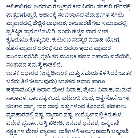
ಅಧಿಕಾರಿಗಳು ಜನಮನ ಗೆಲ್ಲುತ್ತಾರೆ ಕಲಾವಿದರು ಸರಕಾರಿ ಗೌರವಕ್ಕೆ
ಪಾತ್ರರಾಗುತ್ತಾರೆ, ಆಹಾರಕ್ಕೆ ಸಂಬಂಧಿಸಿದ ಪದಾರ್ಥಗಳ ಸಗಟು
ವ್ಯಾಪಾರದಲ್ಲಿ ಹೆಚ್ಚಿನ ಲಾಭಾಂಶ, ರಾಜಕಾರಣಿಗಳು ಸಮಾಜದಲ್ಲಿ
ಪ್ರತಿಷ್ಠಿತ ಸ್ಥಾನ ಗಳಿಸುವಿರಿ, ಇಂದು ಹೆಚ್ಚಿನ ವಾದ ಬೇಡ,
ಕೃಷಿಭೂಮಿ ಕೊಳ್ಳುವಿರಿ, ಕುಟುಂಬ ಸದಸ್ಯರ ವಿವಾಹ ಯೋಗ,
ಹೊಸ ವ್ಯಾಪಾರ ಆರಂಭಿಸುವ ಬದಲು ಇರುವ ವ್ಯಾಪಾರ
ಮುಂದುವರೆಸಿರಿ, ಸ್ನೇಹಿತರ ಮೂಲಕ ಹಣದ ಸಹಾಯ ಪಡೆಯಿರಿ,
ಸಂತಾನದ ಸಮಸ್ಯೆ ಕಾಡಲಿದೆ,
ಜಾತಕ ಆಧಾರದ (ಜನ್ಮ ದಿನಾಂಕ ಮತ್ತು ಸಮಯ ತಿಳಿಸಿದರೆ ಜಾತಕ
ಬರೆದು ತಿಳಿಸಲಾಗುವುದು) ಜಾತಕದ ಆಧಾರ ಹಾಗೂ
ಹಸ್ತಸಾಮುದ್ರಿಕೆ ಆಧಾರ ಮೇಲೆ ವಿವಾಹ, ಪ್ರೇಮ ವಿವಾಹ, ಮದುವೆ
ಸಾಲಾವಳಿ, ದಾಂಪತ್ಯ ಕಲಹ, ಕುಟುಂಬ ಕಲಹ, ಅತ್ತೆ-ಸೊಸೆ ಜಗಳ,
ಸಂತಾನ ಭಾಗ್ಯ, ಸಾಲ ಬಾಧೆ, ಶತ್ರುಗಳಿಂದ ತೊಂದರೆ, ಹಣಕಾಸು
ವ್ಯವಹಾರದಲ್ಲಿ ನಷ್ಟ, ವ್ಯಾಪಾರ ನಷ್ಟ, ಉದ್ಯೋಗದಲ್ಲಿ ಕಿರುಕುಳ,
ವಿದೇಶ ಪ್ರವಾಸ, ಆಸ್ತಿ ಖರೀದಿ, ಜನವಶ ಧನವಶ, ಜನ್ಮ ರಾಶಿ
ನಕ್ಷತ್ರಗಳ ಮೇಲೆ ವ್ಯಾಪಾರ, ರಾಶಿಗಳಿಗೆ ಅನುಗುಣವಾಗಿ ಜನ್ಮರಾಶಿ