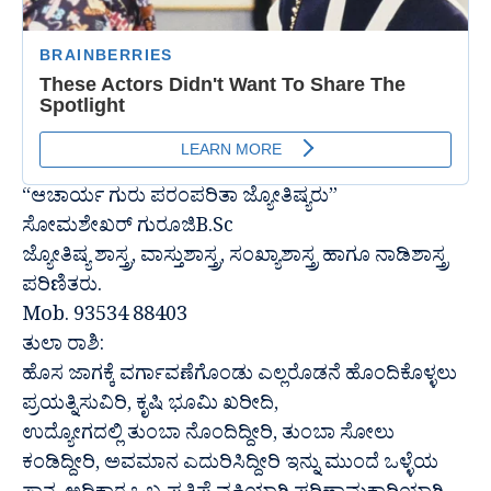
“ಆಚಾರ್ಯ ಗುರು ಪರಂಪರಿತಾ ಜ್ಯೋತಿಷ್ಯರು”
ಸೋಮಶೇಖರ್ ಗುರೂಜಿB.Sc
ಜ್ಯೋತಿಷ್ಯ ಶಾಸ್ತ್ರ, ವಾಸ್ತುಶಾಸ್ತ್ರ, ಸಂಖ್ಯಾಶಾಸ್ತ್ರ ಹಾಗೂ ನಾಡಿಶಾಸ್ತ್ರ
ಪರಿಣಿತರು.
Mob. 93534 88403
ತುಲಾ ರಾಶಿ:
ಹೊಸ ಜಾಗಕ್ಕೆ ವರ್ಗಾವಣೆಗೊಂಡು ಎಲ್ಲರೊಡನೆ ಹೊಂದಿಕೊಳ್ಳಲು
ಪ್ರಯತ್ನಿಸುವಿರಿ, ಕೃಷಿ ಭೂಮಿ ಖರೀದಿ,
ಉದ್ಯೋಗದಲ್ಲಿ ತುಂಬಾ ನೊಂದಿದ್ದೀರಿ, ತುಂಬಾ ಸೋಲು
ಕಂಡಿದ್ದೀರಿ, ಅವಮಾನ ಎದುರಿಸಿದ್ದೀರಿ ಇನ್ನು ಮುಂದೆ ಒಳ್ಳೆಯ