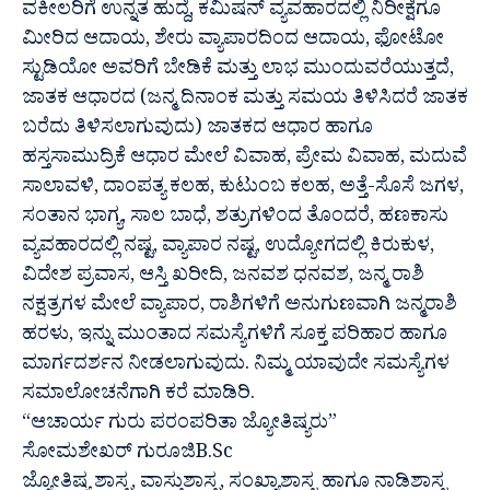
ವಕೀಲರಿಗೆ ಉನ್ನತ ಹುದ್ದೆ, ಕಮಿಷನ್ ವ್ಯವಹಾರದಲ್ಲಿ ನಿರೀಕ್ಷೆಗೂ
ಮೀರಿದ ಆದಾಯ, ಶೇರು ವ್ಯಾಪಾರದಿಂದ ಆದಾಯ, ಫೋಟೋ
ಸ್ಟುಡಿಯೋ ಅವರಿಗೆ ಬೇಡಿಕೆ ಮತ್ತು ಲಾಭ ಮುಂದುವರೆಯುತ್ತದೆ,
ಜಾತಕ ಆಧಾರದ (ಜನ್ಮ ದಿನಾಂಕ ಮತ್ತು ಸಮಯ ತಿಳಿಸಿದರೆ ಜಾತಕ
ಬರೆದು ತಿಳಿಸಲಾಗುವುದು) ಜಾತಕದ ಆಧಾರ ಹಾಗೂ
ಹಸ್ತಸಾಮುದ್ರಿಕೆ ಆಧಾರ ಮೇಲೆ ವಿವಾಹ, ಪ್ರೇಮ ವಿವಾಹ, ಮದುವೆ
ಸಾಲಾವಳಿ, ದಾಂಪತ್ಯ ಕಲಹ, ಕುಟುಂಬ ಕಲಹ, ಅತ್ತೆ-ಸೊಸೆ ಜಗಳ,
ಸಂತಾನ ಭಾಗ್ಯ, ಸಾಲ ಬಾಧೆ, ಶತ್ರುಗಳಿಂದ ತೊಂದರೆ, ಹಣಕಾಸು
ವ್ಯವಹಾರದಲ್ಲಿ ನಷ್ಟ, ವ್ಯಾಪಾರ ನಷ್ಟ, ಉದ್ಯೋಗದಲ್ಲಿ ಕಿರುಕುಳ,
ವಿದೇಶ ಪ್ರವಾಸ, ಆಸ್ತಿ ಖರೀದಿ, ಜನವಶ ಧನವಶ, ಜನ್ಮ ರಾಶಿ
ನಕ್ಷತ್ರಗಳ ಮೇಲೆ ವ್ಯಾಪಾರ, ರಾಶಿಗಳಿಗೆ ಅನುಗುಣವಾಗಿ ಜನ್ಮರಾಶಿ
ಹರಳು, ಇನ್ನು ಮುಂತಾದ ಸಮಸ್ಯೆಗಳಿಗೆ ಸೂಕ್ತ ಪರಿಹಾರ ಹಾಗೂ
ಮಾರ್ಗದರ್ಶನ ನೀಡಲಾಗುವುದು. ನಿಮ್ಮ ಯಾವುದೇ ಸಮಸ್ಯೆಗಳ
ಸಮಾಲೋಚನೆಗಾಗಿ ಕರೆ ಮಾಡಿರಿ.
“ಆಚಾರ್ಯ ಗುರು ಪರಂಪರಿತಾ ಜ್ಯೋತಿಷ್ಯರು”
ಸೋಮಶೇಖರ್ ಗುರೂಜಿB.Sc
ಜ್ಯೋತಿಷ್ಯ ಶಾಸ್ತ್ರ, ವಾಸ್ತುಶಾಸ್ತ್ರ, ಸಂಖ್ಯಾಶಾಸ್ತ್ರ ಹಾಗೂ ನಾಡಿಶಾಸ್ತ್ರ