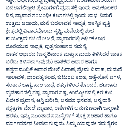
ಸ್ಥಾನ, ಅಧಿಕಾರ,ಒಬ್ಬ ಪ್ರತಿಷ್ಠೆ ವ್ಯಕ್ತಿಯಾಗಿ ಪರಿಣಾಮಕಾರಿಯಾಗಿ
ಬದಲಾಗಲಿದ್ದೀರಿ,ಪ್ರೇಮಿಗಳಿಗೆ ಪ್ರವಾಸಕ್ಕೆ ಇಂದು ಅನುಕೂಲಕರ
ದಿನ, ವ್ಯಾಪಾರ ಸಂಬಂಧೀ ಕೆಲಸಗಳಲ್ಲಿ ಇಂದು ಲಾಭ, ನಿಮಗೆ
ಉತ್ತಮ ಆದಾಯ, ಮನೆ ಬದಲಾವಣೆ ಸಾಧ್ಯತೆ, ಆಕಸ್ಮಿಕ ವೃತ್ತಿ
ಕ್ಷೇತ್ರದಲ್ಲಿ ವಿವಾದವೊಂದು ಸೃಷ್ಟಿ, ಮನೆಯಲ್ಲಿ ಶುಭ
ಕಾರ್ಯಕ್ರಮಗಳ ಯೋಜನೆ, ವ್ಯಾಪಾರದಲ್ಲಿ ಆರ್ಥಿಕ ಲಾಭ
ದೊರೆಯುವ ಸಾಧ್ಯತೆ, ಪುತ್ರಸಂತಾನದ ಸಮಸ್ಯೆ,
ಜಾತಕ ಆಧಾರದ (ಜನ್ಮ ದಿನಾಂಕ ಮತ್ತು ಸಮಯ ತಿಳಿಸಿದರೆ ಜಾತಕ
ಬರೆದು ತಿಳಿಸಲಾಗುವುದು) ಜಾತಕದ ಆಧಾರ ಹಾಗೂ
ಹಸ್ತಸಾಮುದ್ರಿಕೆ ಆಧಾರ ಮೇಲೆ ವಿವಾಹ, ಪ್ರೇಮ ವಿವಾಹ, ಮದುವೆ
ಸಾಲಾವಳಿ, ದಾಂಪತ್ಯ ಕಲಹ, ಕುಟುಂಬ ಕಲಹ, ಅತ್ತೆ-ಸೊಸೆ ಜಗಳ,
ಸಂತಾನ ಭಾಗ್ಯ, ಸಾಲ ಬಾಧೆ, ಶತ್ರುಗಳಿಂದ ತೊಂದರೆ, ಹಣಕಾಸು
ವ್ಯವಹಾರದಲ್ಲಿ ನಷ್ಟ, ವ್ಯಾಪಾರ ನಷ್ಟ, ಉದ್ಯೋಗದಲ್ಲಿ ಕಿರುಕುಳ,
ವಿದೇಶ ಪ್ರವಾಸ, ಆಸ್ತಿ ಖರೀದಿ, ಜನವಶ ಧನವಶ, ಜನ್ಮ ರಾಶಿ
ನಕ್ಷತ್ರಗಳ ಮೇಲೆ ವ್ಯಾಪಾರ, ರಾಶಿಗಳಿಗೆ ಅನುಗುಣವಾಗಿ ಜನ್ಮರಾಶಿ
ಹರಳು, ಇನ್ನು ಮುಂತಾದ ಸಮಸ್ಯೆಗಳಿಗೆ ಸೂಕ್ತ ಪರಿಹಾರ ಹಾಗೂ
ಮಾರ್ಗದರ್ಶನ ನೀಡಲಾಗುವುದು. ನಿಮ್ಮ ಯಾವುದೇ ಸಮಸ್ಯೆಗಳ