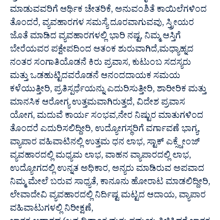
ಮಾಡುವವರಿಗೆ ಆರ್ಥಿಕ ಚೇತರಿಕೆ, ಅನುವಂಶಿತೆ ಕಾಯಿಲೆಗಳಿಂದ
ತೊಂದರೆ, ವ್ಯವಹಾರಗಳ ಸಮಸ್ಯೆ ದೂರವಾಗುವವು, ಸ್ತ್ರೀಯರ
ಜೊತೆ ಮಾಡಿದ ವ್ಯವಹಾರಗಳಲ್ಲಿ ಭಾರಿ ನಷ್ಟ, ನಿಮ್ಮ ಆಸ್ತಿಗೆ
ಬೇರೆಯವರ ಪಕ್ಷೇಪದಿಂದ ಆತಂಕ ಶುರುವಾಗಿದೆ,ಮಧ್ಯಾಹ್ನದ
ನಂತರ ಸಂಗಾತಿಯೊಡನೆ ಕಿರು ಪ್ರವಾಸ, ಕುಟುಂಬ ಸದಸ್ಯರು
ಮತ್ತು ಒಡಹುಟ್ಟಿದವರೊಡನೆ ಆನಂದದಾಯಕ ಸಮಯ
ಕಳೆಯುತ್ತೀರಿ, ಪ್ರತಿಸ್ಪರ್ಧೆಯನ್ನು ಎದುರಿಸುತ್ತೀರಿ, ಶಾರೀರಿಕ ಮತ್ತು
ಮಾನಸಿಕ ಆರೋಗ್ಯ ಉತ್ತಮವಾಗಿರುತ್ತದೆ, ವಿದೇಶ ಪ್ರವಾಸ
ಯೋಗ, ಮದುವೆ ಕಾರ್ಯ ಸಂಭವ,ನೇರ ನಿಷ್ಟುರ ಮಾತುಗಳಿಂದ
ತೊಂದರೆ ಎದುರಿಸಲಿದ್ದೀರಿ, ಉದ್ಯೋಗಸ್ಥರಿಗೆ ವರ್ಗಾವಣೆ ಭಾಗ್ಯ,
ವ್ಯಾಪಾರ ವಹಿವಾಟಿನಲ್ಲಿ ಉತ್ತಮ ಧನ ಲಾಭ, ಸ್ಟಾಕ್ ಎಕ್ಸ್ಚೇಂಜ್
ವ್ಯವಹಾರದಲ್ಲಿ ಮಧ್ಯಮ ಲಾಭ, ವಾಹನ ವ್ಯಾಪಾರದಲ್ಲಿ ಲಾಭ,
ಉದ್ಯೋಗದಲ್ಲಿ ಉನ್ನತ ಅಧಿಕಾರ, ಅನ್ಯರು ಮಾಡಿರುವ ಅಪವಾದ
ನಿಮ್ಮ ಮೇಲೆ ಬರುವ ಸಾಧ್ಯತೆ, ಕಾನೂನು ಹೋರಾಟ ಮಾಡಲಿದ್ದೀರಿ,
ಲೇವಾದೇವಿ ವ್ಯವಹಾರದಲ್ಲಿ ನಿರ್ದಿಷ್ಟ ಮಟ್ಟದ ಆದಾಯ, ವ್ಯಾಪಾರ
ವಹಿವಾಟುಗಳಲ್ಲಿ ನಿರೀಕ್ಷಣೆ,