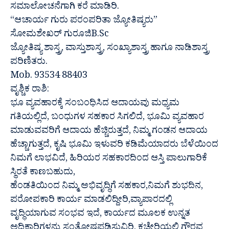
ಸಮಾಲೋಚನೆಗಾಗಿ ಕರೆ ಮಾಡಿರಿ.
“ಆಚಾರ್ಯ ಗುರು ಪರಂಪರಿತಾ ಜ್ಯೋತಿಷ್ಯರು”
ಸೋಮಶೇಖರ್ ಗುರೂಜಿB.Sc
ಜ್ಯೋತಿಷ್ಯ ಶಾಸ್ತ್ರ, ವಾಸ್ತುಶಾಸ್ತ್ರ, ಸಂಖ್ಯಾಶಾಸ್ತ್ರ ಹಾಗೂ ನಾಡಿಶಾಸ್ತ್ರ
ಪರಿಣಿತರು.
Mob. 93534 88403
ವೃಶ್ಚಿಕ ರಾಶಿ:
ಭೂ ವ್ಯವಹಾರಕ್ಕೆ ಸಂಬಂಧಿಸಿದ ಆದಾಯವು ಮಧ್ಯಮ
ಗತಿಯಲ್ಲಿದೆ, ಬಂಧುಗಳ ಸಹಕಾರ ಸಿಗಲಿದೆ, ಭೂಮಿ ವ್ಯವಹಾರ
ಮಾಡುವವರಿಗೆ ಆದಾಯ ಹೆಚ್ಚಿರುತ್ತದೆ, ನಿಮ್ಮ ಗಂಡನ ಆದಾಯ
ಹೆಚ್ಚಾಗುತ್ತದೆ, ಕೃಷಿ ಭೂಮಿ ಇಳುವರಿ ಕಡಿಮೆಯಾದರು ಬೆಳೆಯಿಂದ
ನಿಮಗೆ ಲಾಭವಿದೆ, ಹಿರಿಯರ ಸಹಕಾರದಿಂದ ಆಸ್ತಿ ಪಾಲುಗಾರಿಕೆ
ಸ್ಥಿರತೆ ಕಾಣಬಹುದು,
ಹೆಂಡತಿಯಿಂದ ನಿಮ್ಮ ಅಭಿವೃದ್ಧಿಗೆ ಸಹಕಾರ,ನಿಮಗೆ ಶುಭದಿನ,
ಪರೋಪಕಾರಿ ಕಾರ್ಯ ಮಾಡಲಿದ್ದೀರಿ,ವ್ಯಾಪಾರದಲ್ಲಿ
ವೃದ್ಧಿಯಾಗುವ ಸಂಭವ ಇದೆ, ಕಾರ್ಯದ ಮೂಲಕ ಉನ್ನತ
ಅಧಿಕಾರಿಗಳನ್ನು ಸಂತೋಷಪಡಿಸುವಿರಿ, ಕಚೇರಿಯಲ್ಲಿ ಗೌರವ