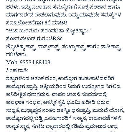
ನಕ್ಷತ್ರಗಳ ಮೇಲೆ ವ್ಯಾಪಾರ, ರಾಶಿಗಳಿಗೆ ಅನುಗುಣವಾಗಿ ಜನ್ಮರಾಶಿ
ಹರಳು, ಇನ್ನು ಮುಂತಾದ ಸಮಸ್ಯೆಗಳಿಗೆ ಸೂಕ್ತ ಪರಿಹಾರ ಹಾಗೂ
ಮಾರ್ಗದರ್ಶನ ನೀಡಲಾಗುವುದು. ನಿಮ್ಮ ಯಾವುದೇ ಸಮಸ್ಯೆಗಳ
ಸಮಾಲೋಚನೆಗಾಗಿ ಕರೆ ಮಾಡಿರಿ.
“ಆಚಾರ್ಯ ಗುರು ಪರಂಪರಿತಾ ಜ್ಯೋತಿಷ್ಯರು”
ಸೋಮಶೇಖರ್ ಗುರೂಜಿB.Sc
ಜ್ಯೋತಿಷ್ಯ ಶಾಸ್ತ್ರ, ವಾಸ್ತುಶಾಸ್ತ್ರ, ಸಂಖ್ಯಾಶಾಸ್ತ್ರ ಹಾಗೂ ನಾಡಿಶಾಸ್ತ್ರ
ಪರಿಣಿತರು.
Mob. 93534 88403
ಸಿಂಹ ರಾಶಿ:
ಶತ್ರುಗಳಿಂದ ಆತಂಕ ದೂರ, ಉದ್ಯೋಗ ಹುಡುಕಾಟದವರಿಗೆ
ಉದ್ಯೋಗ ಪ್ರಾಪ್ತಿ, ಆತ್ಮೀಯರಿಂದ ನಿಮಗೆ ಉದ್ಯೋಗದ ಸಿಗಲಿದೆ,
ಅನಿರೀಕ್ಷಿತ ಧನಾಗಮನ, ವಾಹನ ಚಾಲನೆ ಸಂದರ್ಭದಲ್ಲಿ
ಅಪಘಾತ ಸಂಭವ, ಆಕಸ್ಮಿಕ ಕೃಷಿ ಭೂಮಿ ಖರೀದಿ ಬರುವ
ಸಾಧ್ಯತೆ,ಮಧ್ಯಾಹ್ನದ ನಂತರ ಆಕಸ್ಮಿಕ ಧನಪ್ರಾಪ್ತಿ, ಮದುವೆ ಯೋಗ,
ಉದ್ಯೋಗದಲ್ಲಿ ಬಡ್ತಿ ,ಬರಹಗಾರರಿಗೆ ಸನ್ಮಾನ, ರಾಜಕಾರಣಿಗಳಿಗೆ
ಉನ್ನತ ಸ್ಥಾನ, ಸಗಟು ವ್ಯಾಪಾರದಲ್ಲಿ ಕಡಿಮೆ ಪ್ರಮಾಣದ ಲಾಭ,