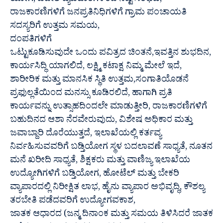
ಯೋಗ, ವಿದೇಶಿ ವ್ಯವಹಾರಗಳಿಂದ ನಷ್ಟ ಸಂಭವ,
ರಾಜಕಾರಣಿಗಳಿಗೆ ಜನಪ್ರತಿನಿಧಿಗಳಿಗೆ ಗ್ರಾಮ ಪಂಚಾಯತಿ
ಸದಸ್ಯರಿಗೆ ಉತ್ತಮ ಸಮಯ,
ದಂಪತಿಗಳಿಗೆ
ಒಟ್ಟುಕೂಡಿಸುವುದೇ ಒಂದು ಪವಿತ್ರದ ಚಿಂತನೆ,ಇವತ್ತಿನ ಶುಭದಿನ,
ಕಾರ್ಯಸಿದ್ಧಿ ಯಾಗಲಿದೆ, ಲಕ್ಷ್ಮಿ ಕಟಾಕ್ಷ ನಿಮ್ಮ ಮೇಲೆ ಇದೆ,
ಶಾರೀರಿಕ ಮತ್ತು ಮಾನಸಿಕ ಸ್ಥಿತಿ ಉತ್ತಮ,ಸಂಗಾತಿಯೊಡನೆ
ಪ್ರಫುಲ್ಲತೆಯಿಂದ ಮನಸ್ಸು ಕೂಡಿರಲಿದೆ, ಹಾಗಾಗಿ ಪ್ರತಿ
ಕಾರ್ಯವನ್ನು ಉತ್ಸಾಹದಿಂದಲೇ ಮಾಡುತ್ತೀರಿ, ರಾಜಕಾರಣಿಗಳಿಗೆ
ಬಹುದಿನದ ಆಶಾ ನೆರವೇರುವುದು, ವಿಶೇಷ ಅಧಿಕಾರ ಮತ್ತು
ಜವಾಬ್ದಾರಿ ದೊರೆಯುತ್ತದೆ, ಇಲಾಖೆಯಲ್ಲಿ ಕರ್ತವ್ಯ
ನಿರ್ವಹಿಸುವವರಿಗೆ ಬಡ್ತಿಯೋಗ ಸ್ಥಳ ಬದಲಾವಣೆ ಸಾಧ್ಯತೆ, ನೂತನ
ಮನೆ ಖರೀದಿ ಸಾಧ್ಯತೆ, ಶಿಕ್ಷಕರು ಮತ್ತು ವಾಣಿಜ್ಯ ಇಲಾಖೆಯ
ಉದ್ಯೋಗಿಗಳಿಗೆ ಬಡ್ತಿಯೋಗ, ಹೋಟೆಲ್ ಮತ್ತು ಬೇಕರಿ
ವ್ಯಾಪಾರದಲ್ಲಿ ನಿರೀಕ್ಷಿತ ಲಾಭ, ಹೈನು ವ್ಯಾಪಾರ ಅಭಿವೃದ್ಧಿ, ಕೌಶಲ್ಯ
ತರಬೇತಿ ಪಡೆದವರಿಗೆ ಉದ್ಯೋಗವಕಾಶ,
ಜಾತಕ ಆಧಾರದ (ಜನ್ಮ ದಿನಾಂಕ ಮತ್ತು ಸಮಯ ತಿಳಿಸಿದರೆ ಜಾತಕ