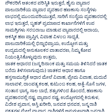
ನೌಕರರಿಗೆ ಆತಂಕದ ಪರಿಸ್ಥಿತಿ ಇರುತ್ತದೆ, ಹೈನು ವ್ಯಾಪಾರ
ಪಾಲುದಾರಿಕೆಯ ವ್ಯಾಪಾರ ವ್ಯವಹಾರ ಹಣಕಾಸು ಸಂಸ್ಥೆಗಳು
ಲಾಭದಲ್ಲಿ ಮುಂದುವರಿಯುತ್ತವೆ, ಸಾರಿಗೆ ಸಂಸ್ಥೆಯ ವ್ಯವಹಾರದಲ್ಲಿ
ಲಾಭ ಇರುತ್ತದೆ, ಬೃಹತ್ ಪ್ರಮಾಣದ ಕಾರ್ಖಾನೆಗಳಿಗೆ ಉಪ
ಸಾಮಗ್ರಿಗಳು ಸರಬರಾಜು ಮಾಡುವ ವ್ಯಾಪಾರದಲ್ಲಿ ಆದಾಯ,
ಆಕಸ್ಮಿಕ ಹಣ ಪ್ರಾಪ್ತಿಗ, ವಿವಾಹ ವಿಳಂಬ ಸಾಧ್ಯತೆ,
ಪಾಲುದಾರಿಕೆಯಲ್ಲಿ ಭಿನ್ನಾಭಿಪ್ರಾಯ, ಉದ್ಯೋಗ ಮತ್ತು
ಉದ್ಯಮದಲ್ಲಿ ಅನುಕೂಲಕರ ವಾತಾವರಣ, ನಿಮ್ಮ ಕೋಪ
ನಿಯಂತ್ರಿಸಿಕೊಳ್ಳುವುದು ಉತ್ತಮ,
ಜಾತಕ ಆಧಾರದ (ಜನ್ಮ ದಿನಾಂಕ ಮತ್ತು ಸಮಯ ತಿಳಿಸಿದರೆ ಜಾತಕ
ಬರೆದು ತಿಳಿಸಲಾಗುವುದು) ಜಾತಕದ ಆಧಾರ ಹಾಗೂ
ಹಸ್ತಸಾಮುದ್ರಿಕೆ ಆಧಾರ ಮೇಲೆ ವಿವಾಹ, ಪ್ರೇಮ ವಿವಾಹ, ಮದುವೆ
ಸಾಲಾವಳಿ, ದಾಂಪತ್ಯ ಕಲಹ, ಕುಟುಂಬ ಕಲಹ, ಅತ್ತೆ-ಸೊಸೆ ಜಗಳ,
ಸಂತಾನ ಭಾಗ್ಯ, ಸಾಲ ಬಾಧೆ, ಶತ್ರುಗಳಿಂದ ತೊಂದರೆ, ಹಣಕಾಸು
ವ್ಯವಹಾರದಲ್ಲಿ ನಷ್ಟ, ವ್ಯಾಪಾರ ನಷ್ಟ, ಉದ್ಯೋಗದಲ್ಲಿ ಕಿರುಕುಳ,
ವಿದೇಶ ಪ್ರವಾಸ, ಆಸ್ತಿ ಖರೀದಿ, ಜನವಶ ಧನವಶ, ಜನ್ಮ ರಾಶಿ