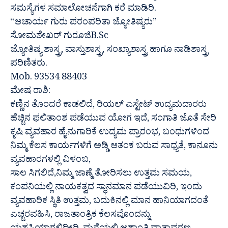
ಸಮಸ್ಯೆಗಳ ಸಮಾಲೋಚನೆಗಾಗಿ ಕರೆ ಮಾಡಿರಿ.
“ಆಚಾರ್ಯ ಗುರು ಪರಂಪರಿತಾ ಜ್ಯೋತಿಷ್ಯರು”
ಸೋಮಶೇಖರ್ ಗುರೂಜಿB.Sc
ಜ್ಯೋತಿಷ್ಯ ಶಾಸ್ತ್ರ, ವಾಸ್ತುಶಾಸ್ತ್ರ, ಸಂಖ್ಯಾಶಾಸ್ತ್ರ ಹಾಗೂ ನಾಡಿಶಾಸ್ತ್ರ
ಪರಿಣಿತರು.
Mob. 93534 88403
ಮೇಷ ರಾಶಿ:
ಕಣ್ಣಿನ ತೊಂದರೆ ಕಾಡಲಿದೆ, ರಿಯಲ್ ಎಸ್ಟೇಟ್ ಉದ್ಯಮದಾರರು
ಹೆಚ್ಚಿನ ಫಲಿತಾಂಶ ಪಡೆಯುವ ಯೋಗ ಇದೆ, ಸಂಗಾತಿ ಜೊತೆ ಸೇರಿ
ಕೃಷಿ ವ್ಯವಹಾರ ಹೈನುಗಾರಿಕೆ ಉದ್ಯಮ ಪ್ರಾರಂಭ, ಬಂಧುಗಳಿಂದ
ನಿಮ್ಮ ಕೆಲಸ ಕಾರ್ಯಗಳಿಗೆ ಅಡ್ಡಿ ಆತಂಕ ಬರುವ ಸಾಧ್ಯತೆ, ಕಾನೂನು
ವ್ಯವಹಾರಗಳಲ್ಲಿ ವಿಳಂಬ,
ಸಾಲ ಸಿಗಲಿದೆ,ನಿಮ್ಮ ಜಾಣ್ಮೆ ತೋರಿಸಲು ಉತ್ತಮ ಸಮಯ,
ಕಂಪನಿಯಲ್ಲಿ ನಾಯಕತ್ವದ ಸ್ಥಾನಮಾನ ಪಡೆಯುವಿರಿ, ಇಂದು
ವ್ಯವಹಾರಿಕ ಸ್ಥಿತಿ ಉತ್ತಮ, ಬದುಕಿನಲ್ಲಿ ಮಾನ ಹಾನಿಯಾಗದಂತೆ
ಎಚ್ಚರವಹಿಸಿ, ರಾಜತಾಂತ್ರಿಕ ಕೆಲಸವೊಂದನ್ನು