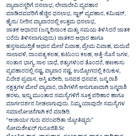
ವ್ಯಾಪಾರಸ್ಥರಿಗೆ ದನಲಾಭ, ಲೇವಾದೇವಿ ವ್ಯವಹಾರ
ಮಾಡಿದವವರಿಗೆ ಹೆಚ್ಚಿನ ಧನಲಾಭ, ಸ್ಟಾಕ್ ವ್ಯವಹಾರ, ಕಮಿಷನ್,
ಹೈನು/ ನೀರಿನ ವ್ಯಾಪಾರದಲ್ಲಿ ಉತ್ತಮ ಧನಲಾಭ,
ಜಾತಕ ಆಧಾರದ (ಜನ್ಮ ದಿನಾಂಕ ಮತ್ತು ಸಮಯ ತಿಳಿಸಿದರೆ ಜಾತಕ
ಬರೆದು ತಿಳಿಸಲಾಗುವುದು) ಜಾತಕದ ಆಧಾರ ಹಾಗೂ
ಹಸ್ತಸಾಮುದ್ರಿಕೆ ಆಧಾರ ಮೇಲೆ ವಿವಾಹ, ಪ್ರೇಮ ವಿವಾಹ, ಮದುವೆ
ಸಾಲಾವಳಿ, ದಾಂಪತ್ಯ ಕಲಹ, ಕುಟುಂಬ ಕಲಹ, ಅತ್ತೆ-ಸೊಸೆ ಜಗಳ,
ಸಂತಾನ ಭಾಗ್ಯ, ಸಾಲ ಬಾಧೆ, ಶತ್ರುಗಳಿಂದ ತೊಂದರೆ, ಹಣಕಾಸು
ವ್ಯವಹಾರದಲ್ಲಿ ನಷ್ಟ, ವ್ಯಾಪಾರ ನಷ್ಟ, ಉದ್ಯೋಗದಲ್ಲಿ ಕಿರುಕುಳ,
ವಿದೇಶ ಪ್ರವಾಸ, ಆಸ್ತಿ ಖರೀದಿ, ಜನವಶ ಧನವಶ, ಜನ್ಮ ರಾಶಿ
ನಕ್ಷತ್ರಗಳ ಮೇಲೆ ವ್ಯಾಪಾರ, ರಾಶಿಗಳಿಗೆ ಅನುಗುಣವಾಗಿ ಜನ್ಮರಾಶಿ
ಹರಳು, ಇನ್ನು ಮುಂತಾದ ಸಮಸ್ಯೆಗಳಿಗೆ ಸೂಕ್ತ ಪರಿಹಾರ ಹಾಗೂ
ಮಾರ್ಗದರ್ಶನ ನೀಡಲಾಗುವುದು. ನಿಮ್ಮ ಯಾವುದೇ ಸಮಸ್ಯೆಗಳ
ಸಮಾಲೋಚನೆಗಾಗಿ ಕರೆ ಮಾಡಿರಿ.
“ಆಚಾರ್ಯ ಗುರು ಪರಂಪರಿತಾ ಜ್ಯೋತಿಷ್ಯರು”
ಸೋಮಶೇಖರ್ ಗುರೂಜಿB.Sc