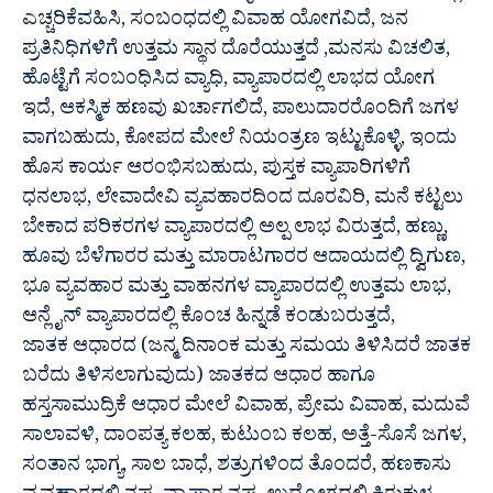
ಎಚ್ಚರಿಕೆವಹಿಸಿ, ಸಂಬಂಧದಲ್ಲಿ ವಿವಾಹ ಯೋಗವಿದೆ, ಜನ
ಪ್ರತಿನಿಧಿಗಳಿಗೆ ಉತ್ತಮ ಸ್ಥಾನ ದೊರೆಯುತ್ತದೆ ,ಮನಸು ವಿಚಲಿತ,
ಹೊಟ್ಟೆಗೆ ಸಂಬಂಧಿಸಿದ ವ್ಯಾಧಿ, ವ್ಯಾಪಾರದಲ್ಲಿ ಲಾಭದ ಯೋಗ
ಇದೆ, ಆಕಸ್ಮಿಕ ಹಣವು ಖರ್ಚಾಗಲಿದೆ, ಪಾಲುದಾರರೊಂದಿಗೆ ಜಗಳ
ವಾಗಬಹುದು, ಕೋಪದ ಮೇಲೆ ನಿಯಂತ್ರಣ ಇಟ್ಟುಕೊಳ್ಳಿ, ಇಂದು
ಹೊಸ ಕಾರ್ಯ ಆರಂಭಿಸಬಹುದು, ಪುಸ್ತಕ ವ್ಯಾಪಾರಿಗಳಿಗೆ
ಧನಲಾಭ, ಲೇವಾದೇವಿ ವ್ಯವಹಾರದಿಂದ ದೂರವಿರಿ, ಮನೆ ಕಟ್ಟಲು
ಬೇಕಾದ ಪರಿಕರಗಳ ವ್ಯಾಪಾರದಲ್ಲಿ ಅಲ್ಪ ಲಾಭ ವಿರುತ್ತದೆ, ಹಣ್ಣು,
ಹೂವು ಬೆಳೆಗಾರರ ಮತ್ತು ಮಾರಾಟಗಾರರ ಆದಾಯದಲ್ಲಿ ದ್ವಿಗುಣ,
ಭೂ ವ್ಯವಹಾರ ಮತ್ತು ವಾಹನಗಳ ವ್ಯಾಪಾರದಲ್ಲಿ ಉತ್ತಮ ಲಾಭ,
ಆನ್ಲೈನ್ ವ್ಯಾಪಾರದಲ್ಲಿ ಕೊಂಚ ಹಿನ್ನಡೆ ಕಂಡುಬರುತ್ತದೆ,
ಜಾತಕ ಆಧಾರದ (ಜನ್ಮ ದಿನಾಂಕ ಮತ್ತು ಸಮಯ ತಿಳಿಸಿದರೆ ಜಾತಕ
ಬರೆದು ತಿಳಿಸಲಾಗುವುದು) ಜಾತಕದ ಆಧಾರ ಹಾಗೂ
ಹಸ್ತಸಾಮುದ್ರಿಕೆ ಆಧಾರ ಮೇಲೆ ವಿವಾಹ, ಪ್ರೇಮ ವಿವಾಹ, ಮದುವೆ
ಸಾಲಾವಳಿ, ದಾಂಪತ್ಯ ಕಲಹ, ಕುಟುಂಬ ಕಲಹ, ಅತ್ತೆ-ಸೊಸೆ ಜಗಳ,
ಸಂತಾನ ಭಾಗ್ಯ, ಸಾಲ ಬಾಧೆ, ಶತ್ರುಗಳಿಂದ ತೊಂದರೆ, ಹಣಕಾಸು