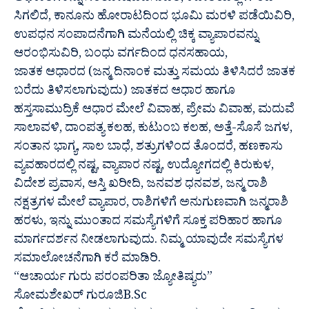
ಸಿಗಲಿದೆ, ಕಾನೂನು ಹೋರಾಟದಿಂದ ಭೂಮಿ ಮರಳಿ ಪಡೆಯಿವಿರಿ,
ಉಪಧನ ಸಂಪಾದನೆಗಾಗಿ ಮನೆಯಲ್ಲಿ ಚಿಕ್ಕ ವ್ಯಾಪಾರವನ್ನು
ಆರಂಭಿಸುವಿರಿ, ಬಂಧು ವರ್ಗದಿಂದ ಧನಸಹಾಯ,
ಜಾತಕ ಆಧಾರದ (ಜನ್ಮ ದಿನಾಂಕ ಮತ್ತು ಸಮಯ ತಿಳಿಸಿದರೆ ಜಾತಕ
ಬರೆದು ತಿಳಿಸಲಾಗುವುದು) ಜಾತಕದ ಆಧಾರ ಹಾಗೂ
ಹಸ್ತಸಾಮುದ್ರಿಕೆ ಆಧಾರ ಮೇಲೆ ವಿವಾಹ, ಪ್ರೇಮ ವಿವಾಹ, ಮದುವೆ
ಸಾಲಾವಳಿ, ದಾಂಪತ್ಯ ಕಲಹ, ಕುಟುಂಬ ಕಲಹ, ಅತ್ತೆ-ಸೊಸೆ ಜಗಳ,
ಸಂತಾನ ಭಾಗ್ಯ, ಸಾಲ ಬಾಧೆ, ಶತ್ರುಗಳಿಂದ ತೊಂದರೆ, ಹಣಕಾಸು
ವ್ಯವಹಾರದಲ್ಲಿ ನಷ್ಟ, ವ್ಯಾಪಾರ ನಷ್ಟ, ಉದ್ಯೋಗದಲ್ಲಿ ಕಿರುಕುಳ,
ವಿದೇಶ ಪ್ರವಾಸ, ಆಸ್ತಿ ಖರೀದಿ, ಜನವಶ ಧನವಶ, ಜನ್ಮ ರಾಶಿ
ನಕ್ಷತ್ರಗಳ ಮೇಲೆ ವ್ಯಾಪಾರ, ರಾಶಿಗಳಿಗೆ ಅನುಗುಣವಾಗಿ ಜನ್ಮರಾಶಿ
ಹರಳು, ಇನ್ನು ಮುಂತಾದ ಸಮಸ್ಯೆಗಳಿಗೆ ಸೂಕ್ತ ಪರಿಹಾರ ಹಾಗೂ
ಮಾರ್ಗದರ್ಶನ ನೀಡಲಾಗುವುದು. ನಿಮ್ಮ ಯಾವುದೇ ಸಮಸ್ಯೆಗಳ
ಸಮಾಲೋಚನೆಗಾಗಿ ಕರೆ ಮಾಡಿರಿ.
“ಆಚಾರ್ಯ ಗುರು ಪರಂಪರಿತಾ ಜ್ಯೋತಿಷ್ಯರು”
ಸೋಮಶೇಖರ್ ಗುರೂಜಿB.Sc