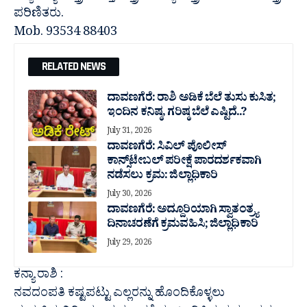
ಪರಿಣಿತರು.
Mob. 93534 88403
RELATED NEWS
ದಾವಣಗೆರೆ: ರಾಶಿ ಅಡಿಕೆ ಬೆಲೆ ತುಸು‌ ಕುಸಿತ;
ಇಂದಿನ ಕನಿಷ್ಠ, ಗರಿಷ್ಠ ಬೆಲೆ ಎಷ್ಟಿದೆ..?
July 31, 2026
ದಾವಣಗೆರೆ: ಸಿವಿಲ್ ಪೊಲೀಸ್
ಕಾನ್ಸ್‌ಟೇಬಲ್ ಪರೀಕ್ಷೆ ಪಾರದರ್ಶಕವಾಗಿ
ನಡೆಸಲು ಕ್ರಮ: ಜಿಲ್ಲಾಧಿಕಾರಿ
July 30, 2026
ದಾವಣಗೆರೆ: ಅದ್ದೂರಿಯಾಗಿ ಸ್ವಾತಂತ್ರ್ಯ
ದಿನಾಚರಣೆಗೆ ಕ್ರಮವಹಿಸಿ; ಜಿಲ್ಲಾಧಿಕಾರಿ
July 29, 2026
ಕನ್ಯಾ ರಾಶಿ :
ನವದಂಪತಿ ಕಷ್ಟಪಟ್ಟು ಎಲ್ಲರನ್ನು ಹೊಂದಿಕೊಳ್ಳಲು