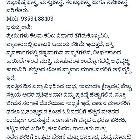
ಜ್ಯೋತಿಷ್ಯ ಶಾಸ್ತ್ರ, ವಾಸ್ತುಶಾಸ್ತ್ರ, ಸಂಖ್ಯಾಶಾಸ್ತ್ರ ಹಾಗೂ ನಾಡಿಶಾಸ್ತ್ರ
ಪರಿಣಿತರು.
Mob. 93534 88403
ಧನಸ್ಸು ರಾಶಿ:
ಪ್ರೇಮಿಗಳು ಕೆಲವು ಕಠಿಣ ನಿರ್ಧಾರ ತೆಗೆದುಕೊಳ್ಳುವಿರಿ,
ವ್ಯಾಪಾರದಲ್ಲಿ ಏಕಾಏಕಿ ಆದಾಯ ಕಡಿಮೆ ಇರುತ್ತದೆ, ಆಸ್ತಿ
ವ್ಯವಹಾರಗಳಲ್ಲಿ ನಷ್ಟವಾಗುವ ಸಾಧ್ಯತೆಗಳಿವೆ, ದೀರ್ಘಕಾಲದ
ಕಾಯಿಲೆಗಳಿಂದ ಮುಕ್ತಿ, ಮಾಡುವಂತ ಉದ್ಯೋಗದಲ್ಲಿ ಅಭಿವೃದ್ಧಿ
ಕಾಣುವಿರಿ, ಕಬ್ಬಿಣದ ಲೋಹ ವ್ಯಾಪಾರ ಮಾಡುವವರಿಗೆ ಅಭಿವೃದ್ಧಿ
ಇದೆ,
ಇವತ್ತಿನ ದಿನ ಎಲ್ಲಾ ವಿಧದಿಂದ ಲಾಭ, ಸಾಮಾಜಿಕ ಕ್ಷೇತ್ರದಲ್ಲಿ ಹೆಚ್ಚು
ಸಕ್ರಿಯ ಅದರ ಪ್ರತಿಫಲವಾಗಿ ನಿಮ್ಮ ಪ್ರತಿಷ್ಠೆ ಹೆಚ್ಚಾಗಲಿದೆ, ಸೂಕ್ತ
ಜೀವನ ಸಂಗಾತಿ ದೊರೆಯುವ ಸಾಧ್ಯತೆ ಇದೆ, ವಾಹನ ಮಾಲಕರಿಗೆ
ಧನಲಾಭ,ತಂತ್ರಜ್ಞಾನ ಕೋಶ ಓದಿದವರಿಗೆ ಹೆಚ್ಚಿನ ವೇತನದ
ಉದ್ಯೋಗ ಲಭಿಸುತ್ತದೆ, ಸಂಗಾತಿಗಾಗಿ ಚಿನ್ನದ ಆಭರಣ ಖರೀದಿ,
ಕಟ್ಟಿದ ಮನೆ ಖರೀದಿ, ಕಲಾವಿದರು ಗಾಯಕರು ಮತ್ತು
ನಿರ್ದೇಶಕರಿಗೆ ಉತ್ತಮ ಬೇಡಿಕೆ ಮತ್ತು ಧನಲಾಭ, ಮದ್ಯ ಮಾರಾಟ