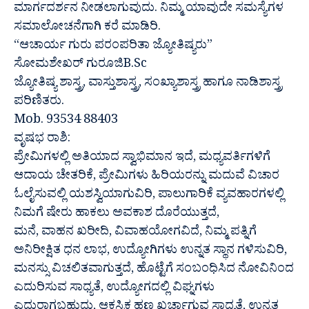
ಮಾರ್ಗದರ್ಶನ ನೀಡಲಾಗುವುದು. ನಿಮ್ಮ ಯಾವುದೇ ಸಮಸ್ಯೆಗಳ
ಸಮಾಲೋಚನೆಗಾಗಿ ಕರೆ ಮಾಡಿರಿ.
“ಆಚಾರ್ಯ ಗುರು ಪರಂಪರಿತಾ ಜ್ಯೋತಿಷ್ಯರು”
ಸೋಮಶೇಖರ್ ಗುರೂಜಿB.Sc
ಜ್ಯೋತಿಷ್ಯ ಶಾಸ್ತ್ರ, ವಾಸ್ತುಶಾಸ್ತ್ರ, ಸಂಖ್ಯಾಶಾಸ್ತ್ರ ಹಾಗೂ ನಾಡಿಶಾಸ್ತ್ರ
ಪರಿಣಿತರು.
Mob. 93534 88403
ವೃಷಭ ರಾಶಿ:
ಪ್ರೇಮಿಗಳಲ್ಲಿ ಅತಿಯಾದ ಸ್ವಾಭಿಮಾನ ಇದೆ, ಮಧ್ಯವರ್ತಿಗಳಿಗೆ
ಆದಾಯ ಚೇತರಿಕೆ, ಪ್ರೇಮಿಗಳು ಹಿರಿಯರನ್ನು ಮದುವೆ ವಿಚಾರ
ಓಲೈಸುವಲ್ಲಿ ಯಶಸ್ವಿಯಾಗುವಿರಿ, ಪಾಲುಗಾರಿಕೆ ವ್ಯವಹಾರಗಳಲ್ಲಿ
ನಿಮಗೆ ಷೇರು ಹಾಕಲು ಅವಕಾಶ ದೊರೆಯುತ್ತದೆ,
ಮನೆ, ವಾಹನ ಖರೀದಿ, ವಿವಾಹಯೋಗವಿದೆ, ನಿಮ್ಮ ಪತ್ನಿಗೆ
ಅನಿರೀಕ್ಷಿತ ಧನ ಲಾಭ, ಉದ್ಯೋಗಿಗಳು ಉನ್ನತ ಸ್ಥಾನ ಗಳಿಸುವಿರಿ,
ಮನಸ್ಸು ವಿಚಲಿತವಾಗುತ್ತದೆ, ಹೊಟ್ಟೆಗೆ ಸಂಬಂಧಿಸಿದ ನೋವಿನಿಂದ
ಎದುರಿಸುವ ಸಾಧ್ಯತೆ, ಉದ್ಯೋಗದಲ್ಲಿ ವಿಘ್ನಗಳು
ಎದುರಾಗಬಹುದು, ಆಕಸ್ಮಿಕ ಹಣ ಖರ್ಚಾಗುವ ಸಾಧ್ಯತೆ, ಉನ್ನತ