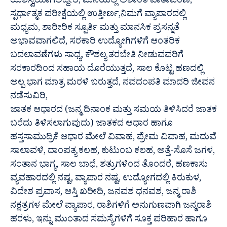
ಯಶಸ್ವಿಯಾಗಲಿದ್ದೀರಿ, ಮನೆಯಲ್ಲಿ ಅಶಾಂತಿ ವಾತಾವರಣ,
ಸ್ಪರ್ಧಾತ್ಮಕ ಪರೀಕ್ಷೆಯಲ್ಲಿ ಉತ್ತೀರ್ಣ,ನಿಮಗೆ ವ್ಯಾಪಾರದಲ್ಲಿ
ಮಧ್ಯಮ, ಶಾರೀರಿಕ ಸ್ಪೂರ್ತಿ ಮತ್ತು ಮಾನಸಿಕ ಪ್ರಸನ್ನತೆ
ಅಭಾವವಾಗಲಿದೆ, ಸರಕಾರಿ ಉದ್ಯೋಗಿಗಳಿಗೆ ಆಂತರಿಕ
ಬದಲಾವಣೆಗಳು ಸಾಧ್ಯ, ಕೌಶಲ್ಯ ತರಬೇತಿ ನೀಡುವವರಿಗೆ
ಸರಕಾರದಿಂದ ಸಹಾಯ ದೊರೆಯುತ್ತದೆ, ಸಾಲ ಕೊಟ್ಟ ಹಣದಲ್ಲಿ
ಅಲ್ಪ ಭಾಗ ಮಾತ್ರ ಮರಳಿ ಬರುತ್ತದೆ, ನವದಂಪತಿ ಮಾದರಿ ಜೀವನ
ನಡೆಸುವಿರಿ,
ಜಾತಕ ಆಧಾರದ (ಜನ್ಮ ದಿನಾಂಕ ಮತ್ತು ಸಮಯ ತಿಳಿಸಿದರೆ ಜಾತಕ
ಬರೆದು ತಿಳಿಸಲಾಗುವುದು) ಜಾತಕದ ಆಧಾರ ಹಾಗೂ
ಹಸ್ತಸಾಮುದ್ರಿಕೆ ಆಧಾರ ಮೇಲೆ ವಿವಾಹ, ಪ್ರೇಮ ವಿವಾಹ, ಮದುವೆ
ಸಾಲಾವಳಿ, ದಾಂಪತ್ಯ ಕಲಹ, ಕುಟುಂಬ ಕಲಹ, ಅತ್ತೆ-ಸೊಸೆ ಜಗಳ,
ಸಂತಾನ ಭಾಗ್ಯ, ಸಾಲ ಬಾಧೆ, ಶತ್ರುಗಳಿಂದ ತೊಂದರೆ, ಹಣಕಾಸು
ವ್ಯವಹಾರದಲ್ಲಿ ನಷ್ಟ, ವ್ಯಾಪಾರ ನಷ್ಟ, ಉದ್ಯೋಗದಲ್ಲಿ ಕಿರುಕುಳ,
ವಿದೇಶ ಪ್ರವಾಸ, ಆಸ್ತಿ ಖರೀದಿ, ಜನವಶ ಧನವಶ, ಜನ್ಮ ರಾಶಿ
ನಕ್ಷತ್ರಗಳ ಮೇಲೆ ವ್ಯಾಪಾರ, ರಾಶಿಗಳಿಗೆ ಅನುಗುಣವಾಗಿ ಜನ್ಮರಾಶಿ
ಹರಳು, ಇನ್ನು ಮುಂತಾದ ಸಮಸ್ಯೆಗಳಿಗೆ ಸೂಕ್ತ ಪರಿಹಾರ ಹಾಗೂ