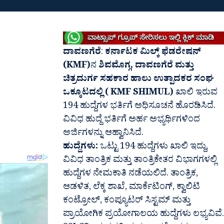
ದಾವಣಗೆರೆ
:
ಕರ್ನಾಟಕ ಮಿಲ್ಕ್ ಫೆಡರೇಷನ್
(KMF)
ನ
ಶಿವಮೊಗ್ಗ, ದಾವಣಗೆರೆ ಮತ್ತು
ಚಿತ್ರದುರ್ಗ ಸಹಕಾರ ಹಾಲು ಉತ್ಪಾದಕರ ಸಂಘ
ಒಕ್ಕೂಟದಲ್ಲಿ ( KMF SHIMUL)
ಖಾಲಿ ಇರುವ
194 ಹುದ್ದೆಗಳ ಭರ್ತಿಗೆ ಅಧಿಸೂಚನೆ ಹೊರಡಿಸಿದೆ.
ವಿವಿಧ ಹುದ್ದೆ ಭರ್ತಿಗೆ ಅರ್ಹ ಅಭ್ಯರ್ಥಿಗಳಿಂದ
ಅರ್ಜಿಗಳನ್ನು ಆಹ್ವಾನಿಸಿದೆ.
ಹುದ್ದೆಗಳು:
ಒಟ್ಟು 194 ಹುದ್ದೆಗಳು ಖಾಲಿ ಇದ್ದು,
ವಿವಿಧ ತಾಂತ್ರಿಕ ಮತ್ತು ತಾಂತ್ರಿಕೇತರ ವಿಭಾಗಗಳಲ್ಲಿ
ಹುದ್ದೆಗಳ ನೇಮಕಾತಿ ನಡೆಯಲಿದೆ. ತಾಂತ್ರಿಕ,
ಆಡಳಿತ, ಲೆಕ್ಕ ಶಾಖೆ, ಮಾರ್ಕೆಟಿಂಗ್, ಕ್ವಾಲಿಟಿ
ಕಂಟ್ರೋಲ್, ಕಂಪ್ಯೂಟರ್ ಸಿಸ್ಟಮ್ ಮತ್ತು
ಪ್ರಾಯೋಗಿಕ ಪ್ರಯೋಗಾಲಯ ಹುದ್ದೆಗಳು ಲಭ್ಯವಿವೆ.