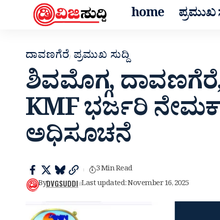
home
ಪ್ರಮುಖ ಸ
ದಾವಣಗೆರೆ
ಪ್ರಮುಖ ಸುದ್ದಿ
ಶಿವಮೊಗ್ಗ, ದಾವಣಗೆರೆ, ಚ
KMF ಭರ್ಜರಿ ನೇಮಕಾತಿ 
ಅಧಿಸೂಚನೆ
3 Min Read
DVGSUDDI
By
Last updated: November 16, 2025