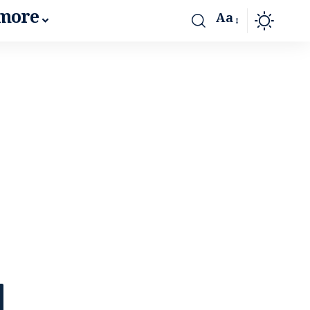
more
Aa