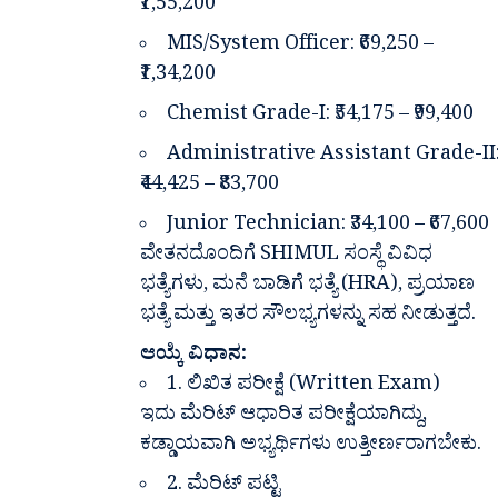
₹1,55,200
MIS/System Officer: ₹69,250 –
₹1,34,200
Chemist Grade-I: ₹54,175 – ₹99,400
Administrative Assistant Grade-II
₹44,425 – ₹83,700
Junior Technician: ₹34,100 – ₹67,600
ವೇತನದೊಂದಿಗೆ SHIMUL ಸಂಸ್ಥೆ ವಿವಿಧ
ಭತ್ಯೆಗಳು, ಮನೆ ಬಾಡಿಗೆ ಭತ್ಯೆ (HRA), ಪ್ರಯಾಣ
ಭತ್ಯೆ ಮತ್ತು ಇತರ ಸೌಲಭ್ಯಗಳನ್ನು ಸಹ ನೀಡುತ್ತದೆ.
ಆಯ್ಕೆ ವಿಧಾನ:
1. ಲಿಖಿತ ಪರೀಕ್ಷೆ (Written Exam)
ಇದು ಮೆರಿಟ್ ಆಧಾರಿತ ಪರೀಕ್ಷೆಯಾಗಿದ್ದು,
ಕಡ್ಡಾಯವಾಗಿ ಅಭ್ಯರ್ಥಿಗಳು ಉತ್ತೀರ್ಣರಾಗಬೇಕು.
2. ಮೆರಿಟ್ ಪಟ್ಟಿ