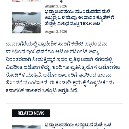
August 3, 2026
ಭದ್ರಾ ಜಲಾಶಯ: ಮುಂದುವರೆದ ಮಳೆ
ಅಬ್ಬರ; ಒಳ ಹರಿವು 36 ಸಾವಿರ‌ ಕ್ಯೂಸೆಕ್ ಗೆ
ಹೆಚ್ಚಳ; ನೀರಿನ ಮಟ್ಟ 163.6 ಅಡಿ
August 3, 2026
ದಾವಣಗೆರೆಯಲ್ಲಿ ಪ್ರಾದೇಶಿಕ ಸಾರಿಗೆ ಕಚೇರಿ ಪ್ರಾರಂಭವಾ
ದಾಗಿನಿಂದ ಇಂದಿನವರೆಗೂ ಆಟೋ ಪರ್ಮಿಟ್ ಅನ್ನು
ನಿರಂತರವಾಗಿ ನೀಡುತ್ತಿದ್ದಾರೆ.ಇದರ ಪ್ರತಿಫಲವಾಗಿ ನಗರದಲ್ಲಿ
ವಿಪರೀತ ಆಟೋಗಳಿದ್ದು, ಇಂದಿಗೂ ಪ್ರತಿನಿತ್ಯ ಹೊಸ ಆಟೋಗಳು
ರೋಡಿಗಿಳಿಯುತ್ತಿವೆ. ಆಟೋ ಚಾಲಕರಿಗೆ ಇದರಿಂದ ತುಂಬಾ
ತೊಂದರೆಯುಂಟಾಗಿದೆ. ಈ ಕೂಡಲೇ ಕ್ರಮ ಕೈಗೊಳ್ಳಬೇಕೆಂದು
ಕರ್ನಾಟಕ ಚಾಲಕರ ಒಕ್ಕೂಟ ಆಗ್ರಹಿಸಿದೆ.
RELATED NEWS
ಭದ್ರಾ ಜಲಾಶಯ: ಅಬ್ಬರಿಸಿದ ಮಳೆ; ಒಳ