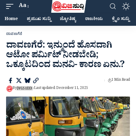
Aa
Home
ಪ್ರಮುಖ ಸುದ್ದಿ
ಜ್ಯೋತಿಷ್ಯ
ರಾಜಕೀಯ
ಕ್ರೈಂ ಸುದ್ದಿ
ದಾವಣಗೆರೆ
ದಾವಣಗೆರೆ: ಇನ್ಮುಂದೆ‌ ಹೊಸದಾಗಿ
ಆಟೋ ಪರ್ಮಿಟ್ ನೀಡಬೇಡಿ;
ಒಕ್ಕೂಟದಿಂದ ಮನವಿ- ಕಾರಣ ಏನು.‌?
1 Min Read
DVGSUDDI
By
Last updated: December 11, 2025