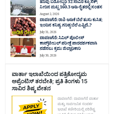
ಹರಿವು ಬರೋಬ್ಬರಿ 32 ಸಾವಿರ‌ ಕ್ಯೂಸೆಕ್;
ನೀರಿನ ಮಟ್ಟ 160.3 ಅಡಿ-ರೈತರಲ್ಲಿ ಸಂತಸ
August 2, 2026
ದಾವಣಗೆರೆ: ರಾಶಿ ಅಡಿಕೆ ಬೆಲೆ ತುಸು‌ ಕುಸಿತ;
ಇಂದಿನ ಕನಿಷ್ಠ, ಗರಿಷ್ಠ ಬೆಲೆ ಎಷ್ಟಿದೆ..?
July 31, 2026
ದಾವಣಗೆರೆ: ಸಿವಿಲ್ ಪೊಲೀಸ್
ಕಾನ್ಸ್‌ಟೇಬಲ್ ಪರೀಕ್ಷೆ ಪಾರದರ್ಶಕವಾಗಿ
ನಡೆಸಲು ಕ್ರಮ: ಜಿಲ್ಲಾಧಿಕಾರಿ
July 30, 2026