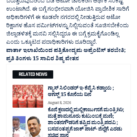
ಬರುತ್ತಿರುವುದರಿಂದ ಬಡ ಆಟೋ ಚಾಲಕರಿಗೆ ಆರ್ಥಿಕ ಸಂಕಷ್ಟ
ಉಂಟಾಗಿದೆ. ಈ ಬಗ್ಗೆ ಗಂಭೀರವಾಗಿ ಯೋಚಿಸಿ ಪ್ರಾದೇಶಿಕ ಸಾರಿಗೆ
ಅಧಿಕಾರಿಗಳಿಗೆ ಈ ಕೂಡಲೇ ನಗರದಲ್ಲಿ ನೀಡುತ್ತಿರುವ ಆಟೋ
ರಿಕ್ಷಾಗಳ ಹೊಸ ಪರ್ಮಿಟ್‍ಗಳನ್ನು ನಿಲ್ಲಿಸುವಂತೆ ಸೂಚಿಸಬೇಕೆಂದು
ಜಿಲ್ಲಾಡಳಿತಕ್ಕೆ ಮನವಿ ಸಲ್ಲಿಸಿದ್ದರೂ ಈ ಬಗ್ಗೆ ಕ್ರಮಕೈಗೊಂಡಿಲ್ಲ
ಎಂದು ಒಕ್ಕೂಟದ ಪದಾಧಿಕಾರಿಗಳು ದೂರಿದ್ದಾರೆ.
ವಾರ್ತಾ ಇಲಾಖೆಯಿಂದ ಪತ್ರಿಕೋದ್ಯಮ ಅಪ್ರೆಂಟಿಸ್ ತರಬೇತಿ;
ಪ್ರತಿ ತಿಂಗಳು 15‌ ಸಾವಿರ ಶಿಷ್ಯ ವೇತನ
RELATED NEWS
ಗ್ಯಾಸ್ ಸಿಲಿಂಡರ್ ಇ-ಕೆವೈಸಿ ಕಡ್ಡಾಯ ;
ಆಗಸ್ಟ್ 15 ಕೊನೆಯ ದಿನ
August 8, 2026
ಕೊನೆ ಕ್ಷಣದಲ್ಲಿ ಮಲ್ಲಿಕಾರ್ಜುನಗೆ ಮಂತ್ರಿಗಿರಿ;
ಮತ್ತೆ ಶಾಮನೂರು ಕುಟುಂಬಕ್ಕೆ ಮಣಿ;
ಶಾಂತನಗೌಡರಿಗೆ ತಪ್ಪಿದ ಮಂತ್ರಿ ಪದವಿ ;
ಬಸವಂತಪ್ಪಗೆ ಜಾಕ್ ಪಾಟ್- ಜಿಲ್ಲೆಗೆ ಎರಡು
ಸಚಿವ ಸ್ಥಾನ