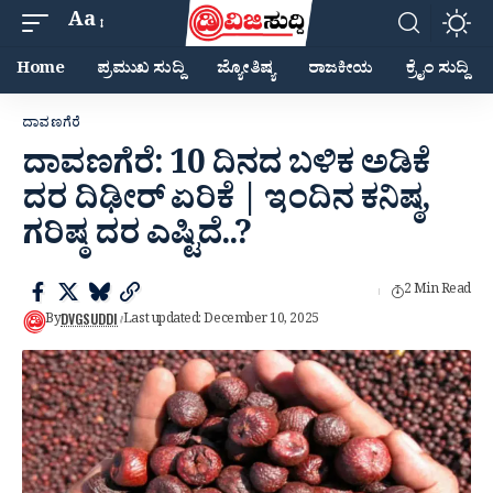
Aa
Home
ಪ್ರಮುಖ ಸುದ್ದಿ
ಜ್ಯೋತಿಷ್ಯ
ರಾಜಕೀಯ
ಕ್ರೈಂ ಸುದ್ದಿ
ದಾವಣಗೆರೆ
ದಾವಣಗೆರೆ: 10 ದಿನದ ಬಳಿಕ ಅಡಿಕೆ
ದರ ದಿಢೀರ್ ಏರಿಕೆ | ಇಂದಿನ ಕನಿಷ್ಠ,
ಗರಿಷ್ಠ ದರ ಎಷ್ಟಿದೆ..?
2 Min Read
DVGSUDDI
By
Last updated: December 10, 2025