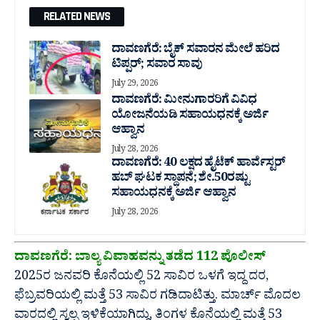
RELATED NEWS
ದಾವಣಗೆರೆ: ಬೈಕ್ ಸವಾರನ ಮೇಲೆ ಹರಿದ
ಟಿಪ್ಪರ್; ಸವಾರ ಸಾವು
July 29, 2026
ದಾವಣಗೆರೆ: ಮೀನುಗಾರರಿಗೆ ವಿವಿಧ
ಯೋಜನೆಯಡಿ ಸಹಾಯಧನಕ್ಕೆ ಅರ್ಜಿ
ಆಹ್ವಾನ
July 28, 2026
ದಾವಣಗೆರೆ: 40 ಲಕ್ಷದ ಹೈಟೆಕ್ ಹಾರ್ವೆಸ್ಟರ್
ಹಬ್ ಘಟಕ ಸ್ಥಾಪನೆ; ಶೇ.50ರಷ್ಟು
ಸಹಾಯಧನಕ್ಕೆ ಅರ್ಜಿ ಆಹ್ವಾನ
July 28, 2026
ದಾವಣಗೆರೆ: ಬಾಲ್ಯ ವಿವಾಹವನ್ನು ತಡೆದ 112 ಪೊಲೀಸ್
2025ರ ಜನವರಿ ಕೊನೆಯಲ್ಲಿ 52 ಸಾವಿರ ಒಳಗೆ ಇದ್ದ ದರ,
ಫೆಬ್ರವರಿಯಲ್ಲಿ ಮತ್ತೆ 53 ಸಾವಿರ ಗಡಿದಾಟಿತ್ತು. ಮಾರ್ಚ್ ಮೊದಲ
ವಾರದಲ್ಲಿ ಸ್ವಲ್ಪ ಇಳಿಕೆಯಾಗಿದ್ದು, ತಿಂಗಳ ಕೊನೆಯಲ್ಲಿ ಮತ್ತೆ 53