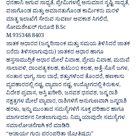
ಧನಹಾನಿ ಆಗುವ ಸಾಧ್ಯತೆ, ಪ್ರೇಮಿಗಳಲ್ಲಿ ಅನುಮಾನ ಸೃಷ್ಟಿ ಸಾಧ್ಯತೆ,
ವಜಾಗೊಂಡ ಮತ್ತು ಅಮಾನತುಗೊಂಡ ಕಾರ್ಮಿಕರು ಮರಳಿ
ಮಾತೃ ಇಲಾಖೆಗೆ ಸೇರುವ ಸುವರ್ಣ ಅವಕಾಶ ಸಿಗಲಿದೆ,
ಸೋಮಶೇಖರ್ ಗುರೂಜಿ B.Sc
M.935348 8403
ಜಾತಕ ಆಧಾರದ (ಜನ್ಮ ದಿನಾಂಕ ಮತ್ತು ಸಮಯ ತಿಳಿಸಿದರೆ ಜಾತಕ
ಬರೆದು ತಿಳಿಸಲಾಗುವುದು) ಜಾತಕದ ಆಧಾರ ಹಾಗೂ
ಹಸ್ತಸಾಮುದ್ರಿಕೆ ಆಧಾರ ಮೇಲೆ ವಿವಾಹ, ಪ್ರೇಮ ವಿವಾಹ, ಮದುವೆ
ಸಾಲಾವಳಿ, ದಾಂಪತ್ಯ ಕಲಹ, ಕುಟುಂಬ ಕಲಹ, ಅತ್ತೆ-ಸೊಸೆ ಜಗಳ,
ಸಂತಾನ ಭಾಗ್ಯ, ಸಾಲ ಬಾಧೆ, ಶತ್ರುಗಳಿಂದ ತೊಂದರೆ, ಹಣಕಾಸು
ವ್ಯವಹಾರದಲ್ಲಿ ನಷ್ಟ, ವ್ಯಾಪಾರ ನಷ್ಟ, ಉದ್ಯೋಗದಲ್ಲಿ ಕಿರುಕುಳ,
ವಿದೇಶ ಪ್ರವಾಸ, ಆಸ್ತಿ ಖರೀದಿ, ಜನವಶ ಧನವಶ, ಜನ್ಮ ರಾಶಿ
ನಕ್ಷತ್ರಗಳ ಮೇಲೆ ವ್ಯಾಪಾರ, ರಾಶಿಗಳಿಗೆ ಅನುಗುಣವಾಗಿ ಜನ್ಮರಾಶಿ
ಹರಳು, ಇನ್ನು ಮುಂತಾದ ಸಮಸ್ಯೆಗಳಿಗೆ ಸೂಕ್ತ ಪರಿಹಾರ ಹಾಗೂ
ಮಾರ್ಗದರ್ಶನ ನೀಡಲಾಗುವುದು. ನಿಮ್ಮ ಯಾವುದೇ ಸಮಸ್ಯೆಗಳ
ಸಮಾಲೋಚನೆಗಾಗಿ ಕರೆ ಮಾಡಿರಿ.
“ಆಚಾರ್ಯ ಗುರು ಪರಂಪರಿತಾ ಜ್ಯೋತಿಷ್ಯರು”