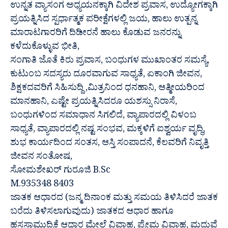
ಉನ್ನತ ವ್ಯಾಸಂಗ ಅಧ್ಯಯನಕ್ಕಾಗಿ ವಿದೇಶ ಪ್ರವಾಸ, ಉದ್ಯೋಗಕ್ಕಾಗಿ
ಪ್ರಯತ್ನಿಸಿದ ಸ್ಪರ್ಧಾತ್ಮಕ ಪರೀಕ್ಷೆಗಳಲ್ಲಿ ಜಯ, ಹಾಲು ಉತ್ಪನ್ನ
ಮಾರಾಟಗಾರರಿಗೆ ದಿಡೀರನೆ ಹಾಲು ಕೊಡುವ ಜನರನ್ನು
ಕಳೆದುಕೊಳ್ಳುವ ಭೀತಿ,
ಸಂಗಾತಿ ಜೊತೆ ಕಿರು ಪ್ರವಾಸ, ಬಂಧುಗಳ ಮುಖಾಂತರ ಸಮಸ್ಯೆ,
ಕುಟುಂಬ ಸದಸ್ಯರು ದೂರವಾಗುವ ಸಾಧ್ಯತೆ, ಏಕಾಂಗಿ ಜೀವನ,
ಶಿಕ್ಷಕದವರಿಗೆ ಸಿಹಿಸುದ್ದಿ ,ಮಿತ್ರನಿಂದ ಧನಹಾನಿ, ಆತ್ಮೀಯರಿಂದ
ಮಾನಹಾನಿ, ಎಷ್ಟೇ ಪ್ರಯತ್ನಿಸಿದರೂ ಯಶಸ್ಸು ನಿರಾಸೆ,
ಬಂಧುಗಳಿಂದ ಸಮಾಧಾನ ಸಿಗಲಿದೆ, ವ್ಯಾಪಾರದಲ್ಲಿ ವಿಳಂಬ
ಸಾಧ್ಯತೆ, ವ್ಯಾಪಾರದಲ್ಲಿ ನಷ್ಟ ಸಂಭವ, ಮಕ್ಕಳಿಗೆ ಐಶ್ವರ್ಯ ವೃದ್ಧಿ,
ಶುಭ ಕಾರ್ಯದಿಂದ ಸಂತಸ, ಆಸ್ತಿ ಸಂಪಾದನೆ, ಕೆಲವರಿಗೆ ನಿವೃತ್ತಿ
ಜೀವನ ಸಂತೋಷ,
ಸೋಮಶೇಖರ್ ಗುರೂಜಿ B.Sc
M.935348 8403
ಜಾತಕ ಆಧಾರದ (ಜನ್ಮ ದಿನಾಂಕ ಮತ್ತು ಸಮಯ ತಿಳಿಸಿದರೆ ಜಾತಕ
ಬರೆದು ತಿಳಿಸಲಾಗುವುದು) ಜಾತಕದ ಆಧಾರ ಹಾಗೂ
ಹಸ್ತಸಾಮುದ್ರಿಕೆ ಆಧಾರ ಮೇಲೆ ವಿವಾಹ, ಪ್ರೇಮ ವಿವಾಹ, ಮದುವೆ