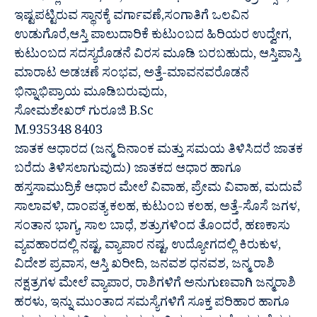
ಇಷ್ಟಪಟ್ಟಿರುವ ಸ್ಥಾನಕ್ಕೆ ವರ್ಗಾವಣೆ,ಸಂಗಾತಿಗೆ ಒಲವಿನ
ಉಡುಗೊರೆ,ಆಸ್ತಿ ಪಾಲುದಾರಿಕೆ ಕುಟುಂಬದ ಹಿರಿಯರ ಉದ್ವೇಗ,
ಕುಟುಂಬದ ಸದಸ್ಯರೊಡನೆ ವಿರಸ ಮೂಡಿ ಬರಬಹುದು, ಆಸ್ತಿಪಾಸ್ತಿ
ಮಾರಾಟ ಅಡಚಣೆ ಸಂಭವ, ಅತ್ತೆ-ಮಾವನವರೊಡನೆ
ಭಿನ್ನಾಭಿಪ್ರಾಯ ಮೂಡಿಬರುವುದು,
ಸೋಮಶೇಖರ್ ಗುರೂಜಿ B.Sc
M.935348 8403
ಜಾತಕ ಆಧಾರದ (ಜನ್ಮ ದಿನಾಂಕ ಮತ್ತು ಸಮಯ ತಿಳಿಸಿದರೆ ಜಾತಕ
ಬರೆದು ತಿಳಿಸಲಾಗುವುದು) ಜಾತಕದ ಆಧಾರ ಹಾಗೂ
ಹಸ್ತಸಾಮುದ್ರಿಕೆ ಆಧಾರ ಮೇಲೆ ವಿವಾಹ, ಪ್ರೇಮ ವಿವಾಹ, ಮದುವೆ
ಸಾಲಾವಳಿ, ದಾಂಪತ್ಯ ಕಲಹ, ಕುಟುಂಬ ಕಲಹ, ಅತ್ತೆ-ಸೊಸೆ ಜಗಳ,
ಸಂತಾನ ಭಾಗ್ಯ, ಸಾಲ ಬಾಧೆ, ಶತ್ರುಗಳಿಂದ ತೊಂದರೆ, ಹಣಕಾಸು
ವ್ಯವಹಾರದಲ್ಲಿ ನಷ್ಟ, ವ್ಯಾಪಾರ ನಷ್ಟ, ಉದ್ಯೋಗದಲ್ಲಿ ಕಿರುಕುಳ,
ವಿದೇಶ ಪ್ರವಾಸ, ಆಸ್ತಿ ಖರೀದಿ, ಜನವಶ ಧನವಶ, ಜನ್ಮ ರಾಶಿ
ನಕ್ಷತ್ರಗಳ ಮೇಲೆ ವ್ಯಾಪಾರ, ರಾಶಿಗಳಿಗೆ ಅನುಗುಣವಾಗಿ ಜನ್ಮರಾಶಿ
ಹರಳು, ಇನ್ನು ಮುಂತಾದ ಸಮಸ್ಯೆಗಳಿಗೆ ಸೂಕ್ತ ಪರಿಹಾರ ಹಾಗೂ