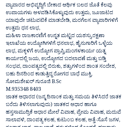
ವ್ಯಾಪಾರದ ಅಭಿವೃದ್ಧಿಗೆ ಬೇಕಾದ ಆರ್ಥಿಕ ಬಲದ ಜೊತೆ ಕೆಲವು
ಉಪಾಯಗಳು ಅಳವಡಿಸಿಕೊಳ್ಳುವುದು ಉತ್ತಮ, ಜೂಜಾಟದ
ಯಾವುದೇ ಚಟುವಟಿಕೆ ಮಾಡಬೇಡಿ, ಮರಗೆಲಸ ವ್ಯಾಪಾರಿಗಳಿಗೆ
ಉತ್ತಮ ಧನ ಲಾಭ,
ಮಹಿಳಾ ರಾಜಕಾರಣಿಗೆ ಉನ್ನತ ಮಟ್ಟದ ಯಶಸ್ಸು,ರಕ್ಷಣಾ
ಇಲಾಖೆಯ ಉದ್ಯೋಗಿಗಳಿಗೆ ಧನಲಾಭ, ಹೈನುಗಾರಿಗೆ ಒಳ್ಳೆಯ
ಲಾಭ, ಮಕ್ಕಳಿಗೆ ಉದ್ಯೋಗ ಪ್ರಾಪ್ತಿ,ಮಂಗಳಕಾರ್ಯ ಯತ್ನ
ಕಾರ್ಯದಲ್ಲಿ ಜಯ, ಉದ್ಯೋಗದ ಬದಲಾವಣೆ ಮತ್ತು ಬಡ್ತಿ
ಸಂಭವ, ದಾಂಪತ್ಯದಲ್ಲಿ ಬಿರುಕು, ಶತ್ರುಗಳಿಂದ ಶಾಂತ ಸಂದೇಶ,
ಬಹು ದಿನದಿಂದ ಕಾಡುತ್ತಿದ್ದ ರೋಗದ ಬಾಧೆ ಮುಕ್ತಿ,
ಸೋಮಶೇಖರ್ ಗುರೂಜಿ B.Sc
M.935348 8403
ಜಾತಕ ಆಧಾರದ (ಜನ್ಮ ದಿನಾಂಕ ಮತ್ತು ಸಮಯ ತಿಳಿಸಿದರೆ ಜಾತಕ
ಬರೆದು ತಿಳಿಸಲಾಗುವುದು) ಜಾತಕದ ಆಧಾರ ಹಾಗೂ
ಹಸ್ತಸಾಮುದ್ರಿಕೆ ಆಧಾರ ಮೇಲೆ ವಿವಾಹ, ಪ್ರೇಮ ವಿವಾಹ, ಮದುವೆ
ಸಾಲಾವಳಿ, ದಾಂಪತ್ಯ ಕಲಹ, ಕುಟುಂಬ ಕಲಹ, ಅತ್ತೆ-ಸೊಸೆ ಜಗಳ,