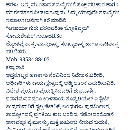
ಹರಳು, ಇನ್ನು ಮುಂತಾದ ಸಮಸ್ಯೆಗಳಿಗೆ ಸೂಕ್ತ ಪರಿಹಾರ ಹಾಗೂ
ಮಾರ್ಗದರ್ಶನ ನೀಡಲಾಗುವುದು. ನಿಮ್ಮ ಯಾವುದೇ ಸಮಸ್ಯೆಗಳ
ಸಮಾಲೋಚನೆಗಾಗಿ ಕರೆ ಮಾಡಿರಿ.
“ಆಚಾರ್ಯ ಗುರು ಪರಂಪರಿತಾ ಜ್ಯೋತಿಷ್ಯರು”
ಸೋಮಶೇಖರ್ ಗುರೂಜಿB.Sc
ಜ್ಯೋತಿಷ್ಯ ಶಾಸ್ತ್ರ, ವಾಸ್ತುಶಾಸ್ತ್ರ, ಸಂಖ್ಯಾಶಾಸ್ತ್ರ ಹಾಗೂ ನಾಡಿಶಾಸ್ತ್ರ
ಪರಿಣಿತರು.
Mob. 93534 88403
ಕನ್ಯಾ ರಾಶಿ:
ಆಪ್ತರೊಬ್ಬರ ಹಣಕಾಸು ನೆರವಿನಿಂದ ನಿವೇಶನ ಖರೀದಿ,
ಅಧಿಕಾರಿಗಳು ಕಾರ್ಯಕ್ಷೇತ್ರದಲ್ಲಿ ಅಡ್ಡಿ ಆತಂಕ ಎದುರಿಸುವಿರಿ,
ವಿದೇಶ ಪ್ರಯಾಣ ಪ್ರಯತ್ನಿಸಿದವರಿಗೆ ಶುಭವಾರ್ತೆ,
ಧನಾಗಮನವಿದ್ದರೂ ಉಳಿತಾಯ ಶೂನ್ಯ,ರಿಯಲ್ ಎಸ್ಟೇಟ್
ಉದ್ಯಮದಾರಿಗೆ ಸ್ವಲ್ಪ ಚೇತರಿಕೆ, ಬಂಧುಗಳು ಪುನರ್ಮಿಲನ,
ಉದ್ಯೋಗದಲ್ಲಿ ಪ್ರಗತಿಯ ಕಾಲ ಬಂದಿದೆ, ಸಹೋದರರೊಡನೆ
ಅನಾವಶ್ಯಕ ವೈಮನಸ್ಸು ,ಮತ್ತೆ ಕುಟುಂಬ ಸೇರುವ ಬಯಕೆ,