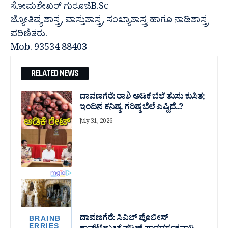
ಸೋಮಶೇಖರ್ ಗುರೂಜಿB.Sc
ಜ್ಯೋತಿಷ್ಯ ಶಾಸ್ತ್ರ, ವಾಸ್ತುಶಾಸ್ತ್ರ, ಸಂಖ್ಯಾಶಾಸ್ತ್ರ ಹಾಗೂ ನಾಡಿಶಾಸ್ತ್ರ
ಪರಿಣಿತರು.
Mob. 93534 88403
RELATED NEWS
ದಾವಣಗೆರೆ: ರಾಶಿ ಅಡಿಕೆ ಬೆಲೆ ತುಸು‌ ಕುಸಿತ;
ಇಂದಿನ ಕನಿಷ್ಠ, ಗರಿಷ್ಠ ಬೆಲೆ ಎಷ್ಟಿದೆ..?
July 31, 2026
ದಾವಣಗೆರೆ: ಸಿವಿಲ್ ಪೊಲೀಸ್