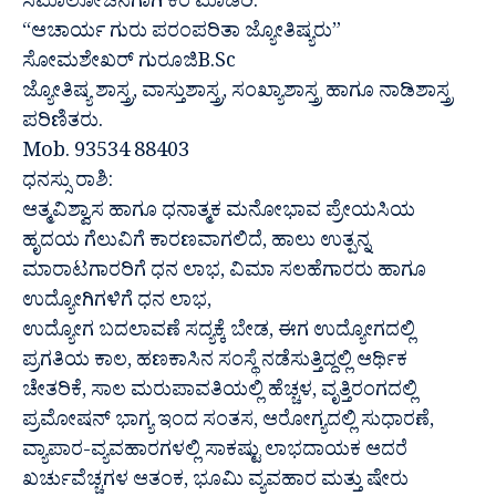
ಸಮಾಲೋಚನೆಗಾಗಿ ಕರೆ ಮಾಡಿರಿ.
“ಆಚಾರ್ಯ ಗುರು ಪರಂಪರಿತಾ ಜ್ಯೋತಿಷ್ಯರು”
ಸೋಮಶೇಖರ್ ಗುರೂಜಿB.Sc
ಜ್ಯೋತಿಷ್ಯ ಶಾಸ್ತ್ರ, ವಾಸ್ತುಶಾಸ್ತ್ರ, ಸಂಖ್ಯಾಶಾಸ್ತ್ರ ಹಾಗೂ ನಾಡಿಶಾಸ್ತ್ರ
ಪರಿಣಿತರು.
Mob. 93534 88403
ಧನಸ್ಸು ರಾಶಿ:
ಆತ್ಮವಿಶ್ವಾಸ ಹಾಗೂ ಧನಾತ್ಮಕ ಮನೋಭಾವ ಪ್ರೇಯಸಿಯ
ಹೃದಯ ಗೆಲುವಿಗೆ ಕಾರಣವಾಗಲಿದೆ, ಹಾಲು ಉತ್ಪನ್ನ
ಮಾರಾಟಗಾರರಿಗೆ ಧನ ಲಾಭ, ವಿಮಾ ಸಲಹೆಗಾರರು ಹಾಗೂ
ಉದ್ಯೋಗಿಗಳಿಗೆ ಧನ ಲಾಭ,
ಉದ್ಯೋಗ ಬದಲಾವಣೆ ಸದ್ಯಕ್ಕೆ ಬೇಡ, ಈಗ ಉದ್ಯೋಗದಲ್ಲಿ
ಪ್ರಗತಿಯ ಕಾಲ, ಹಣಕಾಸಿನ ಸಂಸ್ಥೆ ನಡೆಸುತ್ತಿದ್ದಲ್ಲಿ ಆರ್ಥಿಕ
ಚೇತರಿಕೆ, ಸಾಲ ಮರುಪಾವತಿಯಲ್ಲಿ ಹೆಚ್ಚಳ, ವೃತ್ತಿರಂಗದಲ್ಲಿ
ಪ್ರಮೋಷನ್ ಭಾಗ್ಯ ಇಂದ ಸಂತಸ, ಆರೋಗ್ಯದಲ್ಲಿ ಸುಧಾರಣೆ,
ವ್ಯಾಪಾರ-ವ್ಯವಹಾರಗಳಲ್ಲಿ ಸಾಕಷ್ಟು ಲಾಭದಾಯಕ ಆದರೆ
ಖರ್ಚುವೆಚ್ಚಗಳ ಆತಂಕ, ಭೂಮಿ ವ್ಯವಹಾರ ಮತ್ತು ಷೇರು