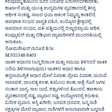
ಕೆಲವೊಮ್ಮೆ ಕುಟುಂಬ ಜನರ ವಿರೋಧ ಎದುರಿಸಬೇಕಾದೀತು,
ಕಾರ್ಖಾನೆ ಮತ್ತು ಯಂತ್ರ ಉದ್ಯಮಗಳ ವ್ಯವಹಾರದಲ್ಲಿ ತೀವ್ರ
ಆರ್ಥಿಕ ಸಂಕಷ್ಟ, ಸಾಲದ ಭಯ ಆತಂಕ ನಿಮ್ಮನ್ನು ಕಾಡಲಿದೆ,
ಅಪಘಾತ ಸಂಭವ ಜಾಗೃತಿ ವಹಿಸಿ, ಉದ್ಯೋಗ ಕ್ಷೇತ್ರದಲ್ಲಿ
ಅಪಮಾನ ಸಂಭವ, ಪತಿ-ಪತ್ನಿಯರಲ್ಲಿ ಬಿನ್ನಾಭಿಪ್ರಾಯ ಅಧಿಕ,
ಕಂಪ್ಯೂಟರ್ ಮತ್ತು ಬಿಡಿಭಾಗ ವ್ಯಾಪಾರಿಗಳಿಗೆ ಮಂದಗತಿಯಲ್ಲಿ
ಅನುಕೂಲ,
ಸೋಮಶೇಖರ್ ಗುರೂಜಿ B.Sc
M.935348 8403
ಜಾತಕ ಆಧಾರದ (ಜನ್ಮ ದಿನಾಂಕ ಮತ್ತು ಸಮಯ ತಿಳಿಸಿದರೆ ಜಾತಕ
ಬರೆದು ತಿಳಿಸಲಾಗುವುದು) ಜಾತಕದ ಆಧಾರ ಹಾಗೂ
ಹಸ್ತಸಾಮುದ್ರಿಕೆ ಆಧಾರ ಮೇಲೆ ವಿವಾಹ, ಪ್ರೇಮ ವಿವಾಹ, ಮದುವೆ
ಸಾಲಾವಳಿ, ದಾಂಪತ್ಯ ಕಲಹ, ಕುಟುಂಬ ಕಲಹ, ಅತ್ತೆ-ಸೊಸೆ ಜಗಳ,
ಸಂತಾನ ಭಾಗ್ಯ, ಸಾಲ ಬಾಧೆ, ಶತ್ರುಗಳಿಂದ ತೊಂದರೆ, ಹಣಕಾಸು
ವ್ಯವಹಾರದಲ್ಲಿ ನಷ್ಟ, ವ್ಯಾಪಾರ ನಷ್ಟ, ಉದ್ಯೋಗದಲ್ಲಿ ಕಿರುಕುಳ,
ವಿದೇಶ ಪ್ರವಾಸ, ಆಸ್ತಿ ಖರೀದಿ, ಜನವಶ ಧನವಶ, ಜನ್ಮ ರಾಶಿ
ನಕ್ಷತ್ರಗಳ ಮೇಲೆ ವ್ಯಾಪಾರ, ರಾಶಿಗಳಿಗೆ ಅನುಗುಣವಾಗಿ ಜನ್ಮರಾಶಿ