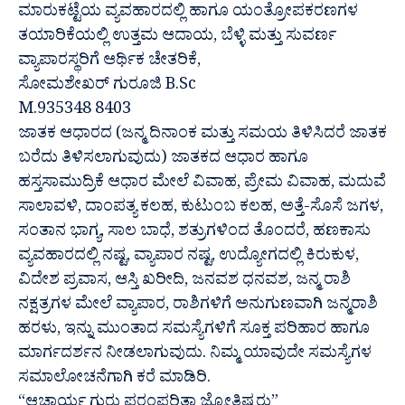
ಮಾರುಕಟ್ಟೆಯ ವ್ಯವಹಾರದಲ್ಲಿ ಹಾಗೂ ಯಂತ್ರೋಪಕರಣಗಳ
ತಯಾರಿಕೆಯಲ್ಲಿ ಉತ್ತಮ ಆದಾಯ, ಬೆಳ್ಳಿ ಮತ್ತು ಸುವರ್ಣ
ವ್ಯಾಪಾರಸ್ಥರಿಗೆ ಆರ್ಥಿಕ ಚೇತರಿಕೆ,
ಸೋಮಶೇಖರ್ ಗುರೂಜಿ B.Sc
M.935348 8403
ಜಾತಕ ಆಧಾರದ (ಜನ್ಮ ದಿನಾಂಕ ಮತ್ತು ಸಮಯ ತಿಳಿಸಿದರೆ ಜಾತಕ
ಬರೆದು ತಿಳಿಸಲಾಗುವುದು) ಜಾತಕದ ಆಧಾರ ಹಾಗೂ
ಹಸ್ತಸಾಮುದ್ರಿಕೆ ಆಧಾರ ಮೇಲೆ ವಿವಾಹ, ಪ್ರೇಮ ವಿವಾಹ, ಮದುವೆ
ಸಾಲಾವಳಿ, ದಾಂಪತ್ಯ ಕಲಹ, ಕುಟುಂಬ ಕಲಹ, ಅತ್ತೆ-ಸೊಸೆ ಜಗಳ,
ಸಂತಾನ ಭಾಗ್ಯ, ಸಾಲ ಬಾಧೆ, ಶತ್ರುಗಳಿಂದ ತೊಂದರೆ, ಹಣಕಾಸು
ವ್ಯವಹಾರದಲ್ಲಿ ನಷ್ಟ, ವ್ಯಾಪಾರ ನಷ್ಟ, ಉದ್ಯೋಗದಲ್ಲಿ ಕಿರುಕುಳ,
ವಿದೇಶ ಪ್ರವಾಸ, ಆಸ್ತಿ ಖರೀದಿ, ಜನವಶ ಧನವಶ, ಜನ್ಮ ರಾಶಿ
ನಕ್ಷತ್ರಗಳ ಮೇಲೆ ವ್ಯಾಪಾರ, ರಾಶಿಗಳಿಗೆ ಅನುಗುಣವಾಗಿ ಜನ್ಮರಾಶಿ
ಹರಳು, ಇನ್ನು ಮುಂತಾದ ಸಮಸ್ಯೆಗಳಿಗೆ ಸೂಕ್ತ ಪರಿಹಾರ ಹಾಗೂ
ಮಾರ್ಗದರ್ಶನ ನೀಡಲಾಗುವುದು. ನಿಮ್ಮ ಯಾವುದೇ ಸಮಸ್ಯೆಗಳ
ಸಮಾಲೋಚನೆಗಾಗಿ ಕರೆ ಮಾಡಿರಿ.
“ಆಚಾರ್ಯ ಗುರು ಪರಂಪರಿತಾ ಜ್ಯೋತಿಷ್ಯರು”