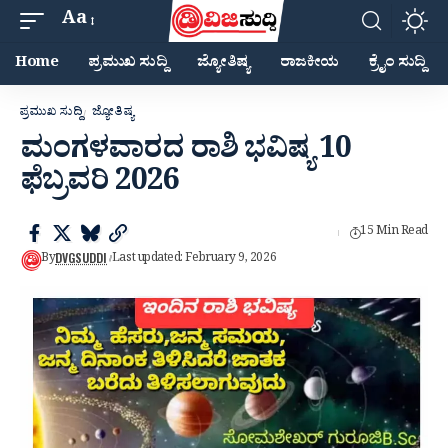
Aa
Home
ಪ್ರಮುಖ ಸುದ್ದಿ
ಜ್ಯೋತಿಷ್ಯ
ರಾಜಕೀಯ
ಕ್ರೈಂ ಸುದ್ದಿ
ಪ್ರಮುಖ ಸುದ್ದಿ
ಜ್ಯೋತಿಷ್ಯ
ಮಂಗಳವಾರದ ರಾಶಿ ಭವಿಷ್ಯ 10
ಫೆಬ್ರವರಿ 2026
15 Min Read
DVGSUDDI
By
Last updated: February 9, 2026