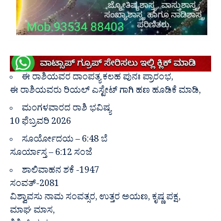
ಈ ರಾಶಿಯವರ ದಾಂಪತ್ಯ ಕಲಹ ಪುನಃ ಪ್ರಾರಂಭ,
ಈ ರಾಶಿಯವರು ರಿಯಲ್ ಎಸ್ಟೇಟ್ ಗಾಗಿ ಹಣ ಹೂಡಿಕೆ ಮಾಡಿ,
ಮಂಗಳವಾರದ ರಾಶಿ ಭವಿಷ್ಯ
10 ಫೆಬ್ರವರಿ 2026
ಸೂರ್ಯೋದಯ – 6:48 ಬೆ
ಸೂರ್ಯಾಸ್ತ – 6:12 ಸಂಜೆ
ಶಾಲಿವಾಹನ ಶಕೆ -1947
ಸಂವತ್-2081
ವಿಶ್ವಾವಸು ನಾಮ ಸಂವತ್ಸರ, ಉತ್ತರ ಅಯಣ, ಕೃಷ್ಣ ಪಕ್ಷ,
ಮಾಘ ಮಾಸ,