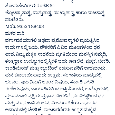
ಸೋಮಶೇಖರ್ ಗುರೂಜಿB.Sc
ಜ್ಯೋತಿಷ್ಯ ಶಾಸ್ತ್ರ, ವಾಸ್ತುಶಾಸ್ತ್ರ, ಸಂಖ್ಯಾಶಾಸ್ತ್ರ ಹಾಗೂ ನಾಡಿಶಾಸ್ತ್ರ
ಪರಿಣಿತರು.
Mob. 93534 88403
ಮಕರ ರಾಶಿ:
ವರ್ಗಾವಣೆಯಾಗಲಿ ಅಥವಾ ಪ್ರಮೋಷನ್ಗಾಗಲಿ ಪ್ರಯತ್ನಿಸಿದ
ಕಾರ್ಯಗಳಲ್ಲಿ ಜಯ, ನೌಕರರಿಗೆ ವಿವಿಧ ಮೂಲಗಳಿಂದ ಧನ
ಲಾಭ, ನಿಮ್ಮ ಮಕ್ಕಳ ಸಾಧನೆಯ ಪ್ರಗತಿಯಿಂದ ಮನಸ್ಸಿಗೆ ನೆಮ್ಮದಿ,
ತಂತ್ರಜ್ಞಾನ ಉದ್ಯೋಗದಲ್ಲಿ ಸ್ಥಿರತೆ ಭಯ ಕಾಡಲಿದೆ, ಪುಸ್ತಕ, ಬೇಕರಿ,
ಕಾಂಡಿಮೆಂಟ್ ಮತ್ತು ಕ್ಯಾಂಟೀನ್ ನಡೆಸುವವರಿಗೆ ಲಾಭವುಂಟು,
ಮನೆ ಬದಲಾಯಿಸುವುದು ಉತ್ತಮ, ಸಂಗಾತಿಯ ಮನಸ್ಸಿನಲ್ಲಿ
ಚಂಚಲ, ಇದು ನಿಮಗೆ ಆತಂಕ ವಿಷಯ, ಸರ್ಕಾರಿ ನೌಕರಿ
ಈಡೇರುವುದು, ದಾಯಾದಿಗಳಿಂದ ಆಸ್ತಿ ತೊಂದರೆ, ಉದ್ಯೋಗದಲ್ಲಿ
ಪ್ರಭಾವಶಾಲಿ ವ್ಯಕ್ತಿಯ ಪ್ರಭಾವ ಬೀರಲಿದೆ, ನಂಬಿಕಸ್ಥರಿಂದ ಧನ
ಮತ್ತು ಮಾನ ಹಾನಿ ಸಂಭವ, ಮೀನುಗಾರಿಕೆಯ ವ್ಯಾಪಾರದ
ಆದಾಯದಲ್ಲಿ ಚೇತರಿಕೆ, ರಾಜಕಾರಣಿಗಳು ಉನ್ನತ ಮಟ್ಟದ