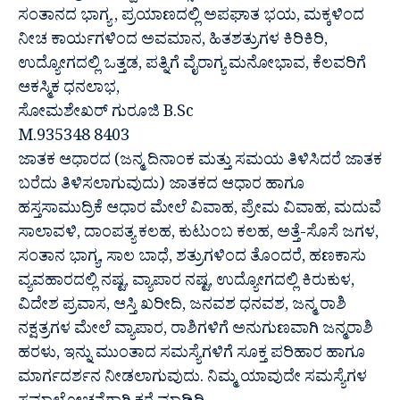
ಸಂತಾನದ ಭಾಗ್ಯ , ಪ್ರಯಾಣದಲ್ಲಿ ಅಪಘಾತ ಭಯ, ಮಕ್ಕಳಿಂದ
ನೀಚ ಕಾರ್ಯಗಳಿಂದ ಅವಮಾನ, ಹಿತಶತ್ರುಗಳ ಕಿರಿಕಿರಿ,
ಉದ್ಯೋಗದಲ್ಲಿ ಒತ್ತಡ, ಪತ್ನಿಗೆ ವೈರಾಗ್ಯ ಮನೋಭಾವ, ಕೆಲವರಿಗೆ
ಆಕಸ್ಮಿಕ ಧನಲಾಭ,
ಸೋಮಶೇಖರ್ ಗುರೂಜಿ B.Sc
M.935348 8403
ಜಾತಕ ಆಧಾರದ (ಜನ್ಮ ದಿನಾಂಕ ಮತ್ತು ಸಮಯ ತಿಳಿಸಿದರೆ ಜಾತಕ
ಬರೆದು ತಿಳಿಸಲಾಗುವುದು) ಜಾತಕದ ಆಧಾರ ಹಾಗೂ
ಹಸ್ತಸಾಮುದ್ರಿಕೆ ಆಧಾರ ಮೇಲೆ ವಿವಾಹ, ಪ್ರೇಮ ವಿವಾಹ, ಮದುವೆ
ಸಾಲಾವಳಿ, ದಾಂಪತ್ಯ ಕಲಹ, ಕುಟುಂಬ ಕಲಹ, ಅತ್ತೆ-ಸೊಸೆ ಜಗಳ,
ಸಂತಾನ ಭಾಗ್ಯ, ಸಾಲ ಬಾಧೆ, ಶತ್ರುಗಳಿಂದ ತೊಂದರೆ, ಹಣಕಾಸು
ವ್ಯವಹಾರದಲ್ಲಿ ನಷ್ಟ, ವ್ಯಾಪಾರ ನಷ್ಟ, ಉದ್ಯೋಗದಲ್ಲಿ ಕಿರುಕುಳ,
ವಿದೇಶ ಪ್ರವಾಸ, ಆಸ್ತಿ ಖರೀದಿ, ಜನವಶ ಧನವಶ, ಜನ್ಮ ರಾಶಿ
ನಕ್ಷತ್ರಗಳ ಮೇಲೆ ವ್ಯಾಪಾರ, ರಾಶಿಗಳಿಗೆ ಅನುಗುಣವಾಗಿ ಜನ್ಮರಾಶಿ
ಹರಳು, ಇನ್ನು ಮುಂತಾದ ಸಮಸ್ಯೆಗಳಿಗೆ ಸೂಕ್ತ ಪರಿಹಾರ ಹಾಗೂ
ಮಾರ್ಗದರ್ಶನ ನೀಡಲಾಗುವುದು. ನಿಮ್ಮ ಯಾವುದೇ ಸಮಸ್ಯೆಗಳ