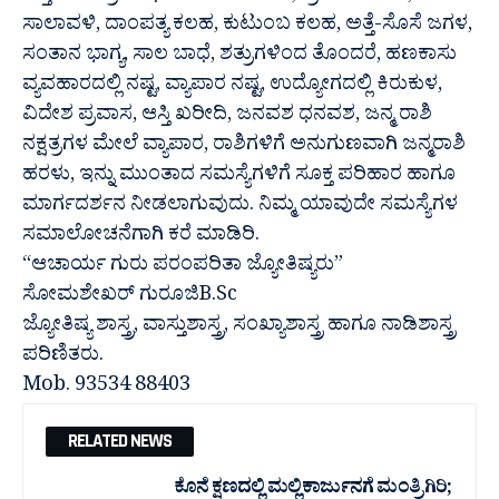
ಸಾಲಾವಳಿ, ದಾಂಪತ್ಯ ಕಲಹ, ಕುಟುಂಬ ಕಲಹ, ಅತ್ತೆ-ಸೊಸೆ ಜಗಳ,
ಸಂತಾನ ಭಾಗ್ಯ, ಸಾಲ ಬಾಧೆ, ಶತ್ರುಗಳಿಂದ ತೊಂದರೆ, ಹಣಕಾಸು
ವ್ಯವಹಾರದಲ್ಲಿ ನಷ್ಟ, ವ್ಯಾಪಾರ ನಷ್ಟ, ಉದ್ಯೋಗದಲ್ಲಿ ಕಿರುಕುಳ,
ವಿದೇಶ ಪ್ರವಾಸ, ಆಸ್ತಿ ಖರೀದಿ, ಜನವಶ ಧನವಶ, ಜನ್ಮ ರಾಶಿ
ನಕ್ಷತ್ರಗಳ ಮೇಲೆ ವ್ಯಾಪಾರ, ರಾಶಿಗಳಿಗೆ ಅನುಗುಣವಾಗಿ ಜನ್ಮರಾಶಿ
ಹರಳು, ಇನ್ನು ಮುಂತಾದ ಸಮಸ್ಯೆಗಳಿಗೆ ಸೂಕ್ತ ಪರಿಹಾರ ಹಾಗೂ
ಮಾರ್ಗದರ್ಶನ ನೀಡಲಾಗುವುದು. ನಿಮ್ಮ ಯಾವುದೇ ಸಮಸ್ಯೆಗಳ
ಸಮಾಲೋಚನೆಗಾಗಿ ಕರೆ ಮಾಡಿರಿ.
“ಆಚಾರ್ಯ ಗುರು ಪರಂಪರಿತಾ ಜ್ಯೋತಿಷ್ಯರು”
ಸೋಮಶೇಖರ್ ಗುರೂಜಿB.Sc
ಜ್ಯೋತಿಷ್ಯ ಶಾಸ್ತ್ರ, ವಾಸ್ತುಶಾಸ್ತ್ರ, ಸಂಖ್ಯಾಶಾಸ್ತ್ರ ಹಾಗೂ ನಾಡಿಶಾಸ್ತ್ರ
ಪರಿಣಿತರು.
Mob. 93534 88403
RELATED NEWS
ಕೊನೆ ಕ್ಷಣದಲ್ಲಿ ಮಲ್ಲಿಕಾರ್ಜುನಗೆ ಮಂತ್ರಿಗಿರಿ;