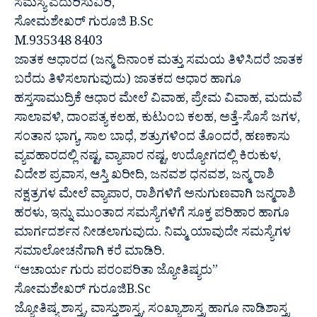
ಸಮಸ್ಯೆ ಎದುರಿಸುವಿರಿ,
ಸೋಮಶೇಖರ್ ಗುರೂಜಿ B.Sc
M.935348 8403
ಜಾತಕ ಆಧಾರದ (ಜನ್ಮ ದಿನಾಂಕ ಮತ್ತು ಸಮಯ ತಿಳಿಸಿದರೆ ಜಾತಕ
ಬರೆದು ತಿಳಿಸಲಾಗುವುದು) ಜಾತಕದ ಆಧಾರ ಹಾಗೂ
ಹಸ್ತಸಾಮುದ್ರಿಕೆ ಆಧಾರ ಮೇಲೆ ವಿವಾಹ, ಪ್ರೇಮ ವಿವಾಹ, ಮದುವೆ
ಸಾಲಾವಳಿ, ದಾಂಪತ್ಯ ಕಲಹ, ಕುಟುಂಬ ಕಲಹ, ಅತ್ತೆ-ಸೊಸೆ ಜಗಳ,
ಸಂತಾನ ಭಾಗ್ಯ, ಸಾಲ ಬಾಧೆ, ಶತ್ರುಗಳಿಂದ ತೊಂದರೆ, ಹಣಕಾಸು
ವ್ಯವಹಾರದಲ್ಲಿ ನಷ್ಟ, ವ್ಯಾಪಾರ ನಷ್ಟ, ಉದ್ಯೋಗದಲ್ಲಿ ಕಿರುಕುಳ,
ವಿದೇಶ ಪ್ರವಾಸ, ಆಸ್ತಿ ಖರೀದಿ, ಜನವಶ ಧನವಶ, ಜನ್ಮ ರಾಶಿ
ನಕ್ಷತ್ರಗಳ ಮೇಲೆ ವ್ಯಾಪಾರ, ರಾಶಿಗಳಿಗೆ ಅನುಗುಣವಾಗಿ ಜನ್ಮರಾಶಿ
ಹರಳು, ಇನ್ನು ಮುಂತಾದ ಸಮಸ್ಯೆಗಳಿಗೆ ಸೂಕ್ತ ಪರಿಹಾರ ಹಾಗೂ
ಮಾರ್ಗದರ್ಶನ ನೀಡಲಾಗುವುದು. ನಿಮ್ಮ ಯಾವುದೇ ಸಮಸ್ಯೆಗಳ
ಸಮಾಲೋಚನೆಗಾಗಿ ಕರೆ ಮಾಡಿರಿ.
“ಆಚಾರ್ಯ ಗುರು ಪರಂಪರಿತಾ ಜ್ಯೋತಿಷ್ಯರು”
ಸೋಮಶೇಖರ್ ಗುರೂಜಿB.Sc
ಜ್ಯೋತಿಷ್ಯ ಶಾಸ್ತ್ರ, ವಾಸ್ತುಶಾಸ್ತ್ರ, ಸಂಖ್ಯಾಶಾಸ್ತ್ರ ಹಾಗೂ ನಾಡಿಶಾಸ್ತ್ರ