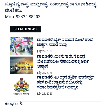
ಜ್ಯೋತಿಷ್ಯ ಶಾಸ್ತ್ರ, ವಾಸ್ತುಶಾಸ್ತ್ರ, ಸಂಖ್ಯಾಶಾಸ್ತ್ರ ಹಾಗೂ ನಾಡಿಶಾಸ್ತ್ರ
ಪರಿಣಿತರು.
Mob. 93534 88403
RELATED NEWS
ದಾವಣಗೆರೆ: ಬೈಕ್ ಸವಾರನ ಮೇಲೆ ಹರಿದ
ಟಿಪ್ಪರ್; ಸವಾರ ಸಾವು
July 29, 2026
ದಾವಣಗೆರೆ: ಮೀನುಗಾರರಿಗೆ ವಿವಿಧ
ಯೋಜನೆಯಡಿ ಸಹಾಯಧನಕ್ಕೆ ಅರ್ಜಿ
ಆಹ್ವಾನ
July 28, 2026
ದಾವಣಗೆರೆ: 40 ಲಕ್ಷದ ಹೈಟೆಕ್ ಹಾರ್ವೆಸ್ಟರ್
ಹಬ್ ಘಟಕ ಸ್ಥಾಪನೆ; ಶೇ.50ರಷ್ಟು
ಸಹಾಯಧನಕ್ಕೆ ಅರ್ಜಿ ಆಹ್ವಾನ
July 28, 2026
ಕುಂಭ ರಾಶಿ: