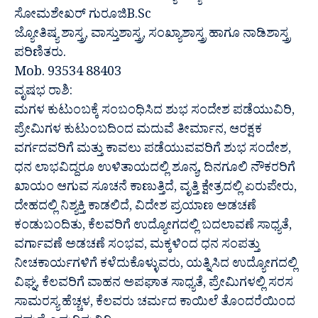
ಸೋಮಶೇಖರ್ ಗುರೂಜಿB.Sc
ಜ್ಯೋತಿಷ್ಯ ಶಾಸ್ತ್ರ, ವಾಸ್ತುಶಾಸ್ತ್ರ, ಸಂಖ್ಯಾಶಾಸ್ತ್ರ ಹಾಗೂ ನಾಡಿಶಾಸ್ತ್ರ
ಪರಿಣಿತರು.
Mob. 93534 88403
ವೃಷಭ ರಾಶಿ:
ಮಗಳ ಕುಟುಂಬಕ್ಕೆ ಸಂಬಂಧಿಸಿದ ಶುಭ ಸಂದೇಶ ಪಡೆಯುವಿರಿ,
ಪ್ರೇಮಿಗಳ ಕುಟುಂಬದಿಂದ ಮದುವೆ ತೀರ್ಮಾನ, ಆರಕ್ಷಕ
ವರ್ಗದವರಿಗೆ ಮತ್ತು ಕಾವಲು ಪಡೆಯುವವರಿಗೆ ಶುಭ ಸಂದೇಶ,
ಧನ ಲಾಭವಿದ್ದರೂ ಉಳಿತಾಯದಲ್ಲಿ ಶೂನ್ಯ, ದಿನಗೂಲಿ ನೌಕರರಿಗೆ
ಖಾಯಂ ಆಗುವ ಸೂಚನೆ ಕಾಣುತ್ತಿದೆ, ವೃತ್ತಿ ಕ್ಷೇತ್ರದಲ್ಲಿ ಏರುಪೇರು,
ದೇಹದಲ್ಲಿ ನಿಶ್ಯಕ್ತಿ ಕಾಡಲಿದೆ, ವಿದೇಶ ಪ್ರಯಾಣ ಅಡಚಣೆ
ಕಂಡುಬಂದಿತು, ಕೆಲವರಿಗೆ ಉದ್ಯೋಗದಲ್ಲಿ ಬದಲಾವಣೆ ಸಾಧ್ಯತೆ,
ವರ್ಗಾವಣೆ ಅಡಚಣೆ ಸಂಭವ, ಮಕ್ಕಳಿಂದ ಧನ ಸಂಪತ್ತು
ನೀಚಕಾರ್ಯಗಳಿಗೆ ಕಳೆದುಕೊಳ್ಳುವರು, ಯತ್ನಿಸಿದ ಉದ್ಯೋಗದಲ್ಲಿ
ವಿಘ್ನ, ಕೆಲವರಿಗೆ ವಾಹನ ಅಪಘಾತ ಸಾಧ್ಯತೆ, ಪ್ರೇಮಿಗಳಲ್ಲಿ ಸರಸ
ಸಾಮರಸ್ಯ ಹೆಚ್ಚಳ, ಕೆಲವರು ಚರ್ಮದ ಕಾಯಿಲೆ ತೊಂದರೆಯಿಂದ