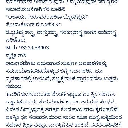
ಮಾರ್ಗದರ್ಶನ ನೀಡಲಾಗುವುದು. ನಿಮ್ಮ ಯಾವುದೇ ಸಮಸ್ಯೆಗಳ
ಸಮಾಲೋಚನೆಗಾಗಿ ಕರೆ ಮಾಡಿರಿ.
“ಆಚಾರ್ಯ ಗುರು ಪರಂಪರಿತಾ ಜ್ಯೋತಿಷ್ಯರು”
ಸೋಮಶೇಖರ್ ಗುರೂಜಿB.Sc
ಜ್ಯೋತಿಷ್ಯ ಶಾಸ್ತ್ರ, ವಾಸ್ತುಶಾಸ್ತ್ರ, ಸಂಖ್ಯಾಶಾಸ್ತ್ರ ಹಾಗೂ ನಾಡಿಶಾಸ್ತ್ರ
ಪರಿಣಿತರು.
Mob. 93534 88403
ವೃಶ್ಚಿಕ ರಾಶಿ:
ರಾಜಕಾರಣಿಗಳು ಎದುರಾಗುವ ಸುವರ್ಣ ಅವಕಾಶಗಳನ್ನು
ಸದುಪಯೋಗಪಡಿಸಿಕೊಳ್ಳುವ ಬಗ್ಗೆ ಗಮನ ಹರಿಸಿ, ಭೂ
ವ್ಯವಹಾರದಲ್ಲಿ ಲಾಭವಿದೆ, ಸಣ್ಣ ಕೈಗಾರಿಕೆ ಪ್ರಾರಂಭಿಸಲು ಉತ್ತಮ
ಸಮಯ,
ಇವರಿಗೆ ಬಂಗಾರದಂತಹ ಹೆಂಡತಿ ಇದ್ದರೂ ಪರ ಸ್ತ್ರೀ ಸಹವಾಸ
ಇಷ್ಟಪಡುವವರು, ಶುಭ ಮಂಗಳ ಕಾರ್ಯ ಜರುಗುವ ಸಂಭವ,
ವಿದೇಶ ವಿದ್ಯಾಭ್ಯಾಸಕ್ಕೆ ಅಗತ್ಯದ ಕೆಲಸ ಕಾರ್ಯಗಳು ಕೈಗೂಡಲಿವೆ,
ಆಕಸ್ಮಿಕ ಧನ ಸಂಪಾದನೆಯಿಂದ ಸಾಲದ ಋಣ ಮುಕ್ತ, ಪತ್ನಿಯಿಂದ
ಸಹಕಾರ ಪ್ರೀತಿ-ವಿಶ್ವಾಸ ಮನಸ್ಸಿಗೆ ಹಿತ ತರಲಿದೆ, ನವವಿವಾಹಿತರಿಗೆ