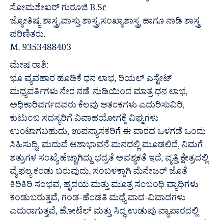
ಸೋಮಶೇಖರ್ ಗುರೂಜಿ B.Sc
ಜ್ಯೋತಿಷ್ಯ ಶಾಸ್ತ್ರ,ವಾಸ್ತು ಶಾಸ್ತ್ರ,ಸಂಖ್ಯಾಶಾಸ್ತ್ರ ಹಾಗೂ ನಾಡಿ ಶಾಸ್ತ್ರ
ಪರಿಣಿತರು.
M. 9353488403
ಮೇಷ ರಾಶಿ:
ಭೂ ವ್ಯವಹಾರ ಹೂಡಿಕೆ ಧನ ಲಾಭ, ರಿಯಲ್ ಎಸ್ಟೇಟ್
ಮಧ್ಯವರ್ತಿಗಳು ನೇರ ನಡೆ-ನುಡಿಯಿಂದ ಮಾತ್ರ ಧನ ಲಾಭ,
ಅಧಿಕಾರಿವರ್ಗದವರು ಕೆಲವು ಆತಂಕಗಳು ಎದುರಿಸುವಿರಿ,
ಕುಟುಂಬ ಸದಸ್ಯರಿಗೆ ವಿವಾಹಯೋಗಕ್ಕೆ ವಿಘ್ನಗಳು
ಉಂಟಾಗಬಹುದು, ಉಪನ್ಯಾಸಕರಿಗೆ ಈ ವಾರದ ಒಳಗಡೆ ಒಂದು
ಸಿಹಿಸುದ್ದಿ, ಮದುವೆ ಆಶಾಭಾವನೆ ಮನದಲ್ಲಿ ಮೂಡಲಿದೆ, ನಿಮಗೆ
ಶತ್ರುಗಳ ಸಂಖ್ಯೆ ಹೆಚ್ಚಾಗಿದ್ದು ಭದ್ರತೆ ಅವಶ್ಯಕತೆ ಇದೆ, ವೃತ್ತಿ ಕ್ಷೇತ್ರದಲ್ಲಿ
ವೈಫಲ್ಯ ಕಂಡು ಬರುವುದು, ಸಂಬಳಕ್ಕಾಗಿ ಮೆನೇಜರ್ ಜೊತೆ
ಕಿರಿಕಿರಿ ಸಂಭವ, ಹೃದಯ ಮತ್ತು ಮೂತ್ರ ಸಂಬಂಧಿ ವ್ಯಾಧಿಗಳು
ಕಂಡುಬರುತ್ತವೆ, ಗಂಡ-ಹೆಂಡತಿ ಮಧ್ಯೆ ವಾದ-ವಿವಾದಗಳು
ಎದುರಾಗುತ್ತವೆ, ಹೋಟೆಲ್ ಮತ್ತು ಸಿದ್ಧ ಉಡುಪು ವ್ಯಾಪಾರದಲ್ಲಿ