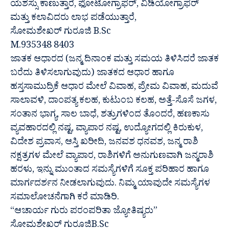
ಯಶಸ್ಸು ಕಾಣುತ್ತಾರೆ, ಫೋಟೋಗ್ರಾಫರ್, ವಿಡಿಯೋಗ್ರಾಫರ್
ಮತ್ತು ಕಲಾವಿದರು ಲಾಭ ಪಡೆಯುತ್ತಾರೆ,
ಸೋಮಶೇಖರ್ ಗುರೂಜಿ B.Sc
M.935348 8403
ಜಾತಕ ಆಧಾರದ (ಜನ್ಮ ದಿನಾಂಕ ಮತ್ತು ಸಮಯ ತಿಳಿಸಿದರೆ ಜಾತಕ
ಬರೆದು ತಿಳಿಸಲಾಗುವುದು) ಜಾತಕದ ಆಧಾರ ಹಾಗೂ
ಹಸ್ತಸಾಮುದ್ರಿಕೆ ಆಧಾರ ಮೇಲೆ ವಿವಾಹ, ಪ್ರೇಮ ವಿವಾಹ, ಮದುವೆ
ಸಾಲಾವಳಿ, ದಾಂಪತ್ಯ ಕಲಹ, ಕುಟುಂಬ ಕಲಹ, ಅತ್ತೆ-ಸೊಸೆ ಜಗಳ,
ಸಂತಾನ ಭಾಗ್ಯ, ಸಾಲ ಬಾಧೆ, ಶತ್ರುಗಳಿಂದ ತೊಂದರೆ, ಹಣಕಾಸು
ವ್ಯವಹಾರದಲ್ಲಿ ನಷ್ಟ, ವ್ಯಾಪಾರ ನಷ್ಟ, ಉದ್ಯೋಗದಲ್ಲಿ ಕಿರುಕುಳ,
ವಿದೇಶ ಪ್ರವಾಸ, ಆಸ್ತಿ ಖರೀದಿ, ಜನವಶ ಧನವಶ, ಜನ್ಮ ರಾಶಿ
ನಕ್ಷತ್ರಗಳ ಮೇಲೆ ವ್ಯಾಪಾರ, ರಾಶಿಗಳಿಗೆ ಅನುಗುಣವಾಗಿ ಜನ್ಮರಾಶಿ
ಹರಳು, ಇನ್ನು ಮುಂತಾದ ಸಮಸ್ಯೆಗಳಿಗೆ ಸೂಕ್ತ ಪರಿಹಾರ ಹಾಗೂ
ಮಾರ್ಗದರ್ಶನ ನೀಡಲಾಗುವುದು. ನಿಮ್ಮ ಯಾವುದೇ ಸಮಸ್ಯೆಗಳ
ಸಮಾಲೋಚನೆಗಾಗಿ ಕರೆ ಮಾಡಿರಿ.
“ಆಚಾರ್ಯ ಗುರು ಪರಂಪರಿತಾ ಜ್ಯೋತಿಷ್ಯರು”
ಸೋಮಶೇಖರ್ ಗುರೂಜಿB.Sc