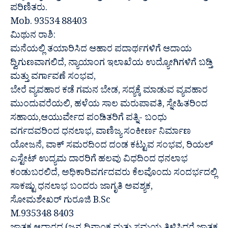
ಪರಿಣಿತರು.
Mob. 93534 88403
ಮಿಥುನ ರಾಶಿ:
ಮನೆಯಲ್ಲಿ ತಯಾರಿಸಿದ ಆಹಾರ ಪದಾರ್ಥಗಳಿಗೆ ಆದಾಯ
ದ್ವಿಗುಣವಾಗಲಿದೆ, ನ್ಯಾಯಾಂಗ ಇಲಾಖೆಯ ಉದ್ಯೋಗಿಗಳಿಗೆ ಬಡ್ತಿ
ಮತ್ತು ವರ್ಗಾವಣೆ ಸಂಭವ,
ಬೇರೆ ವ್ಯವಹಾರ ಕಡೆ ಗಮನ ಬೇಡ, ಸದ್ಯಕ್ಕೆ ಮಾಡುವ ವ್ಯವಹಾರ
ಮುಂದುವರೆಯಲಿ, ಹಳೆಯ ಸಾಲ ಮರುಪಾವತಿ, ಸ್ನೇಹಿತರಿಂದ
ಸಹಾಯ,ಆಯುರ್ವೇದ ಪಂಡಿತರಿಗೆ ಪತ್ನಿ- ಬಂಧು
ವರ್ಗದವರಿಂದ ಧನಲಾಭ, ವಾಣಿಜ್ಯ ಸಂಕೀರ್ಣ ನಿರ್ಮಾಣ
ಯೋಜನೆ, ವಾಕ್ ಸಮರದಿಂದ ದಂಡ ಕಟ್ಟುವ ಸಂಭವ, ರಿಯಲ್
ಎಸ್ಟೇಟ್ ಉದ್ಯಮ ದಾರರಿಗೆ ಹಲವು ವಿಧದಿಂದ ಧನಲಾಭ
ಕಂಡುಬರಲಿದೆ, ಅಧಿಕಾರಿವರ್ಗದವರು ಕೆಲವೊಂದು ಸಂದರ್ಭದಲ್ಲಿ
ಸಾಕಷ್ಟು ಧನಲಾಭ ಬಂದರು ಜಾಗೃತಿ ಅವಶ್ಯಕ,
ಸೋಮಶೇಖರ್ ಗುರೂಜಿ B.Sc
M.935348 8403