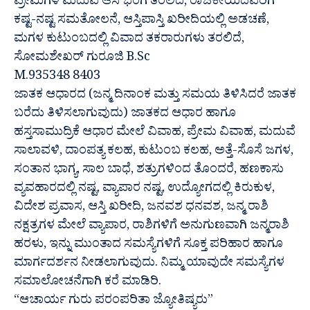
ಪ್ರೇಮಿಗಳ ಮದುವೆ ಆಸೆ ಭಂಗ ತರಲಿದೆ, ರಾಜಕೀಯದವರಿಗೆ
ಕಷ್ಟ-ನಷ್ಟ ಸಮತೋಲನೆ, ಆಸ್ತಿಪಾಸ್ತಿ ಖರೀದಿಯಲ್ಲಿ ಅಡಚಣೆ,
ಮಗಳ ಕುಟುಂಬದಲ್ಲಿ ವಿವಾದ ತಕರಾರುಗಳು ತರಲಿದೆ,
ಸೋಮಶೇಖರ್ ಗುರೂಜಿ B.Sc
M.935348 8403
ಜಾತಕ ಆಧಾರದ (ಜನ್ಮ ದಿನಾಂಕ ಮತ್ತು ಸಮಯ ತಿಳಿಸಿದರೆ ಜಾತಕ
ಬರೆದು ತಿಳಿಸಲಾಗುವುದು) ಜಾತಕದ ಆಧಾರ ಹಾಗೂ
ಹಸ್ತಸಾಮುದ್ರಿಕೆ ಆಧಾರ ಮೇಲೆ ವಿವಾಹ, ಪ್ರೇಮ ವಿವಾಹ, ಮದುವೆ
ಸಾಲಾವಳಿ, ದಾಂಪತ್ಯ ಕಲಹ, ಕುಟುಂಬ ಕಲಹ, ಅತ್ತೆ-ಸೊಸೆ ಜಗಳ,
ಸಂತಾನ ಭಾಗ್ಯ, ಸಾಲ ಬಾಧೆ, ಶತ್ರುಗಳಿಂದ ತೊಂದರೆ, ಹಣಕಾಸು
ವ್ಯವಹಾರದಲ್ಲಿ ನಷ್ಟ, ವ್ಯಾಪಾರ ನಷ್ಟ, ಉದ್ಯೋಗದಲ್ಲಿ ಕಿರುಕುಳ,
ವಿದೇಶ ಪ್ರವಾಸ, ಆಸ್ತಿ ಖರೀದಿ, ಜನವಶ ಧನವಶ, ಜನ್ಮ ರಾಶಿ
ನಕ್ಷತ್ರಗಳ ಮೇಲೆ ವ್ಯಾಪಾರ, ರಾಶಿಗಳಿಗೆ ಅನುಗುಣವಾಗಿ ಜನ್ಮರಾಶಿ
ಹರಳು, ಇನ್ನು ಮುಂತಾದ ಸಮಸ್ಯೆಗಳಿಗೆ ಸೂಕ್ತ ಪರಿಹಾರ ಹಾಗೂ
ಮಾರ್ಗದರ್ಶನ ನೀಡಲಾಗುವುದು. ನಿಮ್ಮ ಯಾವುದೇ ಸಮಸ್ಯೆಗಳ
ಸಮಾಲೋಚನೆಗಾಗಿ ಕರೆ ಮಾಡಿರಿ.
“ಆಚಾರ್ಯ ಗುರು ಪರಂಪರಿತಾ ಜ್ಯೋತಿಷ್ಯರು”