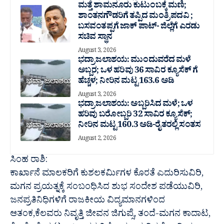
ಮತ್ತೆ ಶಾಮನೂರು ಕುಟುಂಬಕ್ಕೆ ಮಣಿ;
ಶಾಂತನಗೌಡರಿಗೆ ತಪ್ಪಿದ ಮಂತ್ರಿ ಪದವಿ ;
ಬಸವಂತಪ್ಪಗೆ ಜಾಕ್ ಪಾಟ್- ಜಿಲ್ಲೆಗೆ ಎರಡು
ಸಚಿವ ಸ್ಥಾನ
August 3, 2026
ಭದ್ರಾ ಜಲಾಶಯ: ಮುಂದುವರೆದ ಮಳೆ
ಅಬ್ಬರ; ಒಳ ಹರಿವು 36 ಸಾವಿರ‌ ಕ್ಯೂಸೆಕ್ ಗೆ
ಹೆಚ್ಚಳ; ನೀರಿನ ಮಟ್ಟ 163.6 ಅಡಿ
August 3, 2026
ಭದ್ರಾ ಜಲಾಶಯ: ಅಬ್ಬರಿಸಿದ ಮಳೆ; ಒಳ
ಹರಿವು ಬರೋಬ್ಬರಿ 32 ಸಾವಿರ‌ ಕ್ಯೂಸೆಕ್;
ನೀರಿನ ಮಟ್ಟ 160.3 ಅಡಿ-ರೈತರಲ್ಲಿ ಸಂತಸ
August 2, 2026
ಸಿಂಹ ರಾಶಿ:
ಕಾರ್ಖಾನೆ ಮಾಲಕರಿಗೆ ಕುಶಲಕರ್ಮಿಗಳ ಕೊರತೆ ಎದುರಿಸುವಿರಿ,
ಮಗನ ಪ್ರಯತ್ನಕ್ಕೆ ಸಂಬಂಧಿಸಿದ ಶುಭ ಸಂದೇಶ ಪಡೆಯುವಿರಿ,
ಜನಪ್ರತಿನಿಧಿಗಳಿಗೆ ರಾಜಕೀಯ ವಿದ್ಯಮಾನಗಳಿಂದ
ಆತಂಕ,ಕೆಲವರು ನಿವೃತ್ತಿ ಜೀವನ ಜಿಗುಪ್ಸೆ, ತಂದೆ-ಮಗನ ಕಾದಾಟ,