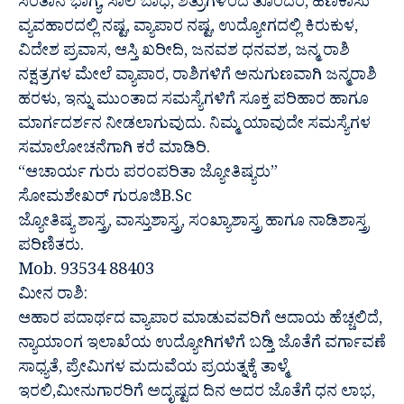
ಸಂತಾನ ಭಾಗ್ಯ, ಸಾಲ ಬಾಧೆ, ಶತ್ರುಗಳಿಂದ ತೊಂದರೆ, ಹಣಕಾಸು
ವ್ಯವಹಾರದಲ್ಲಿ ನಷ್ಟ, ವ್ಯಾಪಾರ ನಷ್ಟ, ಉದ್ಯೋಗದಲ್ಲಿ ಕಿರುಕುಳ,
ವಿದೇಶ ಪ್ರವಾಸ, ಆಸ್ತಿ ಖರೀದಿ, ಜನವಶ ಧನವಶ, ಜನ್ಮ ರಾಶಿ
ನಕ್ಷತ್ರಗಳ ಮೇಲೆ ವ್ಯಾಪಾರ, ರಾಶಿಗಳಿಗೆ ಅನುಗುಣವಾಗಿ ಜನ್ಮರಾಶಿ
ಹರಳು, ಇನ್ನು ಮುಂತಾದ ಸಮಸ್ಯೆಗಳಿಗೆ ಸೂಕ್ತ ಪರಿಹಾರ ಹಾಗೂ
ಮಾರ್ಗದರ್ಶನ ನೀಡಲಾಗುವುದು. ನಿಮ್ಮ ಯಾವುದೇ ಸಮಸ್ಯೆಗಳ
ಸಮಾಲೋಚನೆಗಾಗಿ ಕರೆ ಮಾಡಿರಿ.
“ಆಚಾರ್ಯ ಗುರು ಪರಂಪರಿತಾ ಜ್ಯೋತಿಷ್ಯರು”
ಸೋಮಶೇಖರ್ ಗುರೂಜಿB.Sc
ಜ್ಯೋತಿಷ್ಯ ಶಾಸ್ತ್ರ, ವಾಸ್ತುಶಾಸ್ತ್ರ, ಸಂಖ್ಯಾಶಾಸ್ತ್ರ ಹಾಗೂ ನಾಡಿಶಾಸ್ತ್ರ
ಪರಿಣಿತರು.
Mob. 93534 88403
ಮೀನ ರಾಶಿ:
ಆಹಾರ ಪದಾರ್ಥದ ವ್ಯಾಪಾರ ಮಾಡುವವರಿಗೆ ಆದಾಯ ಹೆಚ್ಚಲಿದೆ,
ನ್ಯಾಯಾಂಗ ಇಲಾಖೆಯ ಉದ್ಯೋಗಿಗಳಿಗೆ ಬಡ್ತಿ ಜೊತೆಗೆ ವರ್ಗಾವಣೆ
ಸಾಧ್ಯತೆ, ಪ್ರೇಮಿಗಳ ಮದುವೆಯ ಪ್ರಯತ್ನಕ್ಕೆ ತಾಳ್ಮೆ
ಇರಲಿ,ಮೀನುಗಾರರಿಗೆ ಅದೃಷ್ಟದ ದಿನ ಅದರ ಜೊತೆಗೆ ಧನ ಲಾಭ,