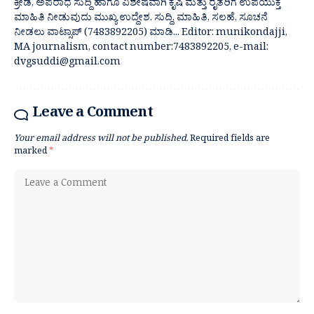
ಕ್ರೀಡೆ, ಅಪರಾಧ ಸುದ್ದಿ ಹಾಗೂ ವಿಶೇಷವಾಗಿ ಕೃಷಿ ಮತ್ತು ರೈತರಿಗೆ ಉಪಯುಕ್ತ
ಮಾಹಿತಿ ನೀಡುವುದು ಮುಖ್ಯ ಉದ್ದೇಶ. ಸುದ್ದಿ, ಮಾಹಿತಿ, ಸಲಹೆ, ಸೂಚನೆ
ನೀಡಲು ವಾಟ್ಸಾಪ್ (7483892205) ಮಾಡಿ... Editor: munikondajji,
MA journalism, contact number:7483892205, e-mail:
dvgsuddi@gmail.com
Leave a Comment
Your email address will not be published.
Required fields are
marked
*