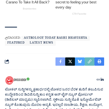
TAGGED:
ASTROLOGY TODAY RASHI BHAVISHYA
FEATURED
LATEST NEWS
DVGSUDDI
ಲೋಕಲ್ ಸುದ್ದಿಗಳನ್ನು ಕ್ಷಣಾರ್ಧದಲ್ಲಿ ಲೋಕದ ಜನರ ಬೆರಳ ತುದಿಗೆ ತಲುಪಿಸುವ
ಉದ್ದೇಶದಿಂದ ಡಿವಿಜಿಸುದ್ದಿ.ಕಾಂ ಕನ್ನಡ ಆನ್ ಲೈನ್ ನ್ಯೂಸ್ ಪೋರ್ಟಲ್
(ಡಿಜಿಟಲ್ ಮಾಧ್ಯಮ) ಸ್ಥಾಪಿಸಲಾಗಿದೆ. ಸ್ಥಳೀಯ ಸುದ್ದಿ ಜೊತೆ ಇನ್ಫೋರ್ಮೆಟಿವ್
ನ್ಯೂಸ್ ಕೊಡುವುದು ಮೊದಲ ಆದ್ಯತೆ. ಇದಲ್ಲದೆ ರಾಜಕೀಯ, ಶಿಕ್ಷಣ, ಉದ್ಯೋಗ,