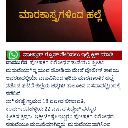
ದಾವಣಗೆರೆ
: ಪೋಷಕರ ವಿರೋಧ ನಡುವೆಯೂ ಪ್ರೀತಿಸಿ
ಮದುವೆಯಾಗಿದ್ದ ಯುವ ಜೋಡಿಯ ಮೇಲೆ ಪೊಲೀಸ್ ಠಾಣೆಯ
ಆವರಣದಲ್ಲಿಯೇ ಚಾಕುವಿನಿಂದ ಇರಿದು ಮಾರಣಾಂತಿಕ ಹಲ್ಲೆ
ನಡೆಸಿದ ಘಟನೆ ಜಿಲ್ಲೆಯ ಚನ್ನಗಿರಿ ತಾಲೂಕಿನ ಬಸವಾಪಟ್ಟಣದಲ್ಲಿ
ನಡೆದಿದೆ.
ದಾಗಿನಕಟ್ಟೆ ಗ್ರಾಮದ 18 ವರ್ಷದ ಲೀಲಾವತಿ,
ಕಂಚುಗಾರನಹಳ್ಳಿಯ 22 ವರ್ಷದ ಸಿದ್ದೇಶ್ ಪರಸ್ಪರ
ಪ್ರೀತಿಸುತ್ತಿದ್ದರು. ಇತ್ತೀಚೆಗಷ್ಟೇ ಇಬ್ಬರೂ ಪೋಷಕರ ವಿರೋಧದ
ನಡುವೆಯೂ ಮದುವೆಯಾಗಿದ್ದರು. ಮದುವೆಯಾದಾಗಿನಿಂದ