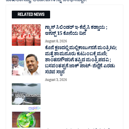
ದಾಖಲಾಗಿದ್ದು, ಆರೋಪಿಗಳನ್ನು ಬಂಧಿಸಿದ್ದಾರೆ.
RELATED NEWS
ಗ್ಯಾಸ್ ಸಿಲಿಂಡರ್ ಇ-ಕೆವೈಸಿ ಕಡ್ಡಾಯ ;
ಆಗಸ್ಟ್ 15 ಕೊನೆಯ ದಿನ
August 8, 2026
ಕೊನೆ ಕ್ಷಣದಲ್ಲಿ ಮಲ್ಲಿಕಾರ್ಜುನಗೆ ಮಂತ್ರಿಗಿರಿ;
ಮತ್ತೆ ಶಾಮನೂರು ಕುಟುಂಬಕ್ಕೆ ಮಣಿ;
ಶಾಂತನಗೌಡರಿಗೆ ತಪ್ಪಿದ ಮಂತ್ರಿ ಪದವಿ ;
ಬಸವಂತಪ್ಪಗೆ ಜಾಕ್ ಪಾಟ್- ಜಿಲ್ಲೆಗೆ ಎರಡು
ಸಚಿವ ಸ್ಥಾನ
August 3, 2026