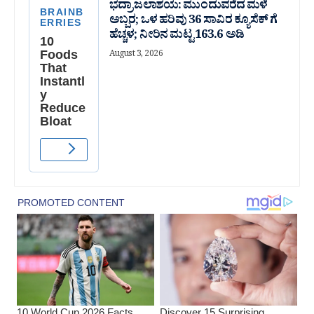
ಭದ್ರಾ ಜಲಾಶಯ: ಮುಂದುವರೆದ ಮಳೆ
ಅಬ್ಬರ; ಒಳ ಹರಿವು 36 ಸಾವಿರ‌ ಕ್ಯೂಸೆಕ್ ಗೆ
ಹೆಚ್ಚಳ; ನೀರಿನ ಮಟ್ಟ 163.6 ಅಡಿ
August 3, 2026