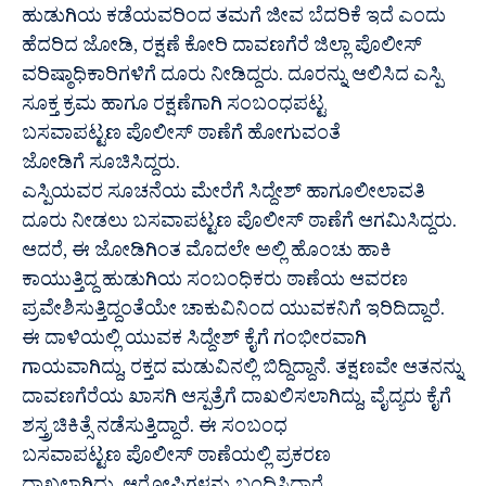
ಹುಡುಗಿಯ ಕಡೆಯವರಿಂದ ತಮಗೆ ಜೀವ ಬೆದರಿಕೆ ಇದೆ ಎಂದು
ಹೆದರಿದ ಜೋಡಿ, ರಕ್ಷಣೆ ಕೋರಿ ದಾವಣಗೆರೆ ಜಿಲ್ಲಾ ಪೊಲೀಸ್
ವರಿಷ್ಠಾಧಿಕಾರಿಗಳಿಗೆ‌ ದೂರು ನೀಡಿದ್ದರು. ದೂರನ್ನು ಆಲಿಸಿದ ಎಸ್ಪಿ
ಸೂಕ್ತ ಕ್ರಮ ಹಾಗೂ ರಕ್ಷಣೆಗಾಗಿ ಸಂಬಂಧಪಟ್ಟ
ಬಸವಾಪಟ್ಟಣ ಪೊಲೀಸ್ ಠಾಣೆಗೆ ಹೋಗುವಂತೆ
ಜೋಡಿಗೆ ಸೂಚಿಸಿದ್ದರು.
ಎಸ್ಪಿಯವರ ಸೂಚನೆಯ ಮೇರೆಗೆ ಸಿದ್ದೇಶ್ ಹಾಗೂ‌‌ಲೀಲಾವತಿ
ದೂರು ನೀಡಲು ಬಸವಾಪಟ್ಟಣ ಪೊಲೀಸ್ ಠಾಣೆಗೆ ಆಗಮಿಸಿದ್ದರು.
ಆದರೆ, ಈ ಜೋಡಿಗಿಂತ ಮೊದಲೇ ಅಲ್ಲಿ ಹೊಂಚು ಹಾಕಿ
ಕಾಯುತ್ತಿದ್ದ ಹುಡುಗಿಯ ಸಂಬಂಧಿಕರು ಠಾಣೆಯ ಆವರಣ
ಪ್ರವೇಶಿಸುತ್ತಿದ್ದಂತೆಯೇ ಚಾಕುವಿನಿಂದ ಯುವಕನಿಗೆ ಇರಿದಿದ್ದಾರೆ.
ಈ ದಾಳಿಯಲ್ಲಿ ಯುವಕ ಸಿದ್ದೇಶ್ ಕೈಗೆ ಗಂಭೀರವಾಗಿ
ಗಾಯವಾಗಿದ್ದು, ರಕ್ತದ ಮಡುವಿನಲ್ಲಿ‌ ಬಿದ್ದಿದ್ದಾನೆ. ತಕ್ಷಣವೇ ಆತನನ್ನು
ದಾವಣಗೆರೆಯ ಖಾಸಗಿ ಆಸ್ಪತ್ರೆಗೆ ದಾಖಲಿಸಲಾಗಿದ್ದು, ವೈದ್ಯರು ಕೈಗೆ
ಶಸ್ತ್ರಚಿಕಿತ್ಸೆ ನಡೆಸುತ್ತಿದ್ದಾರೆ.‌ ಈ ಸಂಬಂಧ
ಬಸವಾಪಟ್ಟಣ ಪೊಲೀಸ್ ಠಾಣೆಯಲ್ಲಿ ಪ್ರಕರಣ