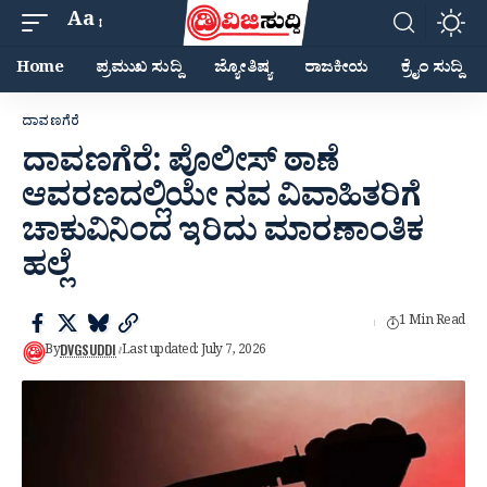
Aa
Home
ಪ್ರಮುಖ ಸುದ್ದಿ
ಜ್ಯೋತಿಷ್ಯ
ರಾಜಕೀಯ
ಕ್ರೈಂ ಸುದ್ದಿ
ದಾವಣಗೆರೆ
ದಾವಣಗೆರೆ: ಪೊಲೀಸ್ ಠಾಣೆ
ಆವರಣದಲ್ಲಿಯೇ ನವ ವಿವಾಹಿತರಿಗೆ
ಚಾಕುವಿನಿಂದ ಇರಿದು ಮಾರಣಾಂತಿಕ
ಹಲ್ಲೆ
1 Min Read
DVGSUDDI
By
Last updated: July 7, 2026