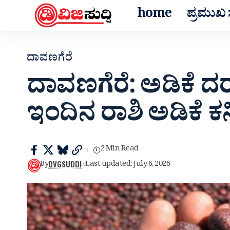
home
ಪ್ರಮುಖ ಸ
ದಾವಣಗೆರೆ
ದಾವಣಗೆರೆ: ಅಡಿಕೆ ದರದಲ್
ಇಂದಿನ ರಾಶಿ ಅಡಿಕೆ ಕನಿಷ
2 Min Read
DVGSUDDI
By
Last updated: July 6, 2026