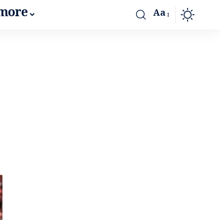
more
Aa