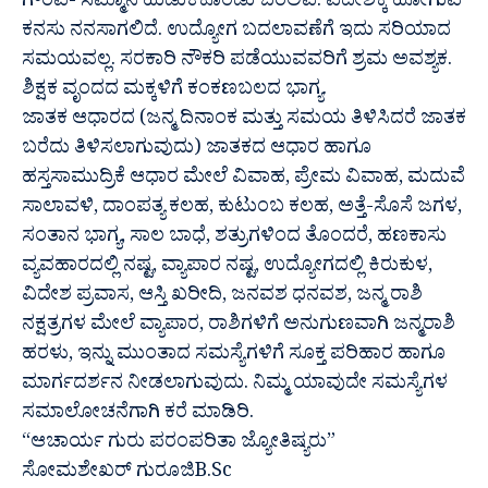
ಗೌರವ- ಸಮ್ಮಾನ ಹುಡುಕಿಕೊಂಡು ಬರಲಿವೆ. ವಿದೇಶಕ್ಕೆ ಹೋಗುವ
ಕನಸು ನನಸಾಗಲಿದೆ. ಉದ್ಯೋಗ ಬದಲಾವಣೆಗೆ ಇದು ಸರಿಯಾದ
ಸಮಯವಲ್ಲ. ಸರಕಾರಿ ನೌಕರಿ ಪಡೆಯುವವರಿಗೆ ಶ್ರಮ ಅವಶ್ಯಕ.
ಶಿಕ್ಷಕ ವೃಂದದ ಮಕ್ಕಳಿಗೆ ಕಂಕಣಬಲದ ಭಾಗ್ಯ.
ಜಾತಕ ಆಧಾರದ (ಜನ್ಮ ದಿನಾಂಕ ಮತ್ತು ಸಮಯ ತಿಳಿಸಿದರೆ ಜಾತಕ
ಬರೆದು ತಿಳಿಸಲಾಗುವುದು) ಜಾತಕದ ಆಧಾರ ಹಾಗೂ
ಹಸ್ತಸಾಮುದ್ರಿಕೆ ಆಧಾರ ಮೇಲೆ ವಿವಾಹ, ಪ್ರೇಮ ವಿವಾಹ, ಮದುವೆ
ಸಾಲಾವಳಿ, ದಾಂಪತ್ಯ ಕಲಹ, ಕುಟುಂಬ ಕಲಹ, ಅತ್ತೆ-ಸೊಸೆ ಜಗಳ,
ಸಂತಾನ ಭಾಗ್ಯ, ಸಾಲ ಬಾಧೆ, ಶತ್ರುಗಳಿಂದ ತೊಂದರೆ, ಹಣಕಾಸು
ವ್ಯವಹಾರದಲ್ಲಿ ನಷ್ಟ, ವ್ಯಾಪಾರ ನಷ್ಟ, ಉದ್ಯೋಗದಲ್ಲಿ ಕಿರುಕುಳ,
ವಿದೇಶ ಪ್ರವಾಸ, ಆಸ್ತಿ ಖರೀದಿ, ಜನವಶ ಧನವಶ, ಜನ್ಮ ರಾಶಿ
ನಕ್ಷತ್ರಗಳ ಮೇಲೆ ವ್ಯಾಪಾರ, ರಾಶಿಗಳಿಗೆ ಅನುಗುಣವಾಗಿ ಜನ್ಮರಾಶಿ
ಹರಳು, ಇನ್ನು ಮುಂತಾದ ಸಮಸ್ಯೆಗಳಿಗೆ ಸೂಕ್ತ ಪರಿಹಾರ ಹಾಗೂ
ಮಾರ್ಗದರ್ಶನ ನೀಡಲಾಗುವುದು. ನಿಮ್ಮ ಯಾವುದೇ ಸಮಸ್ಯೆಗಳ
ಸಮಾಲೋಚನೆಗಾಗಿ ಕರೆ ಮಾಡಿರಿ.
“ಆಚಾರ್ಯ ಗುರು ಪರಂಪರಿತಾ ಜ್ಯೋತಿಷ್ಯರು”
ಸೋಮಶೇಖರ್ ಗುರೂಜಿB.Sc