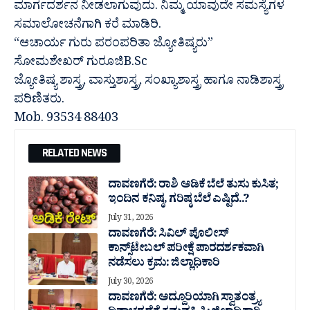
ಮಾರ್ಗದರ್ಶನ ನೀಡಲಾಗುವುದು. ನಿಮ್ಮ ಯಾವುದೇ ಸಮಸ್ಯೆಗಳ
ಸಮಾಲೋಚನೆಗಾಗಿ ಕರೆ ಮಾಡಿರಿ.
“ಆಚಾರ್ಯ ಗುರು ಪರಂಪರಿತಾ ಜ್ಯೋತಿಷ್ಯರು”
ಸೋಮಶೇಖರ್ ಗುರೂಜಿB.Sc
ಜ್ಯೋತಿಷ್ಯ ಶಾಸ್ತ್ರ, ವಾಸ್ತುಶಾಸ್ತ್ರ, ಸಂಖ್ಯಾಶಾಸ್ತ್ರ ಹಾಗೂ ನಾಡಿಶಾಸ್ತ್ರ
ಪರಿಣಿತರು.
Mob. 93534 88403
RELATED NEWS
ದಾವಣಗೆರೆ: ರಾಶಿ ಅಡಿಕೆ ಬೆಲೆ ತುಸು‌ ಕುಸಿತ;
ಇಂದಿನ ಕನಿಷ್ಠ, ಗರಿಷ್ಠ ಬೆಲೆ ಎಷ್ಟಿದೆ..?
July 31, 2026
ದಾವಣಗೆರೆ: ಸಿವಿಲ್ ಪೊಲೀಸ್
ಕಾನ್ಸ್‌ಟೇಬಲ್ ಪರೀಕ್ಷೆ ಪಾರದರ್ಶಕವಾಗಿ
ನಡೆಸಲು ಕ್ರಮ: ಜಿಲ್ಲಾಧಿಕಾರಿ
July 30, 2026
ದಾವಣಗೆರೆ: ಅದ್ದೂರಿಯಾಗಿ ಸ್ವಾತಂತ್ರ್ಯ