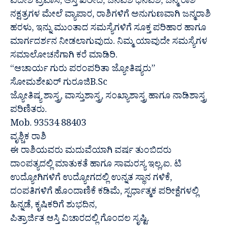
ವಿದೇಶ ಪ್ರವಾಸ, ಆಸ್ತಿ ಖರೀದಿ, ಜನವಶ ಧನವಶ, ಜನ್ಮ ರಾಶಿ
ನಕ್ಷತ್ರಗಳ ಮೇಲೆ ವ್ಯಾಪಾರ, ರಾಶಿಗಳಿಗೆ ಅನುಗುಣವಾಗಿ ಜನ್ಮರಾಶಿ
ಹರಳು, ಇನ್ನು ಮುಂತಾದ ಸಮಸ್ಯೆಗಳಿಗೆ ಸೂಕ್ತ ಪರಿಹಾರ ಹಾಗೂ
ಮಾರ್ಗದರ್ಶನ ನೀಡಲಾಗುವುದು. ನಿಮ್ಮ ಯಾವುದೇ ಸಮಸ್ಯೆಗಳ
ಸಮಾಲೋಚನೆಗಾಗಿ ಕರೆ ಮಾಡಿರಿ.
“ಆಚಾರ್ಯ ಗುರು ಪರಂಪರಿತಾ ಜ್ಯೋತಿಷ್ಯರು”
ಸೋಮಶೇಖರ್ ಗುರೂಜಿB.Sc
ಜ್ಯೋತಿಷ್ಯ ಶಾಸ್ತ್ರ, ವಾಸ್ತುಶಾಸ್ತ್ರ, ಸಂಖ್ಯಾಶಾಸ್ತ್ರ ಹಾಗೂ ನಾಡಿಶಾಸ್ತ್ರ
ಪರಿಣಿತರು.
Mob. 93534 88403
ವೃಶ್ಚಿಕ ರಾಶಿ
ಈ ರಾಶಿಯವರು ಮದುವೆಯಾಗಿ ವರ್ಷ ತುಂಬಿದರು
ದಾಂಪತ್ಯದಲ್ಲಿ ಮಾತುಕತೆ ಹಾಗೂ ಸಾಮರಸ್ಯ ಇಲ್ಲ,ಐ. ಟಿ
ಉದ್ಯೋಗಿಗಳಿಗೆ ಉದ್ಯೋಗದಲ್ಲಿ ಉನ್ನತ ಸ್ಥಾನ ಗಳಿಕೆ,
ದಂಪತಿಗಳಿಗೆ ಹೊಂದಾಣಿಕೆ ಕಡಿಮೆ, ಸ್ಪರ್ಧಾತ್ಮಕ ಪರೀಕ್ಷೆಗಳಲ್ಲಿ
ಹಿನ್ನಡೆ, ಕೃಷಿಕರಿಗೆ ಶುಭದಿನ,
ಪಿತ್ರಾರ್ಜಿತ ಆಸ್ತಿ ವಿಚಾರದಲ್ಲಿ ಗೊಂದಲ ಸೃಷ್ಟಿ.