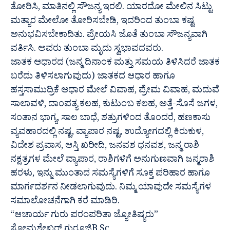
ತೋರಿಸಿ, ಮಾತಿನಲ್ಲಿ ಸೌಜನ್ಯ ಇರಲಿ. ಯಾರದೋ ಮೇಲಿನ ಸಿಟ್ಟು
ಮತ್ಯಾರ ಮೇಲೋ ತೋರಿಸಬೇಡಿ, ಇದರಿಂದ ತುಂಬಾ ಕಷ್ಟ
ಅನುಭವಿಸಬೇಕಾದಿತು. ಪ್ರೇಯಸಿ ಜೊತೆ ತುಂಬಾ ಸೌಜನ್ಯವಾಗಿ
ವರ್ತಿಸಿ. ಅವರು ತುಂಬಾ ಮೃದು ಸ್ವಭಾವದವರು.
ಜಾತಕ ಆಧಾರದ (ಜನ್ಮ ದಿನಾಂಕ ಮತ್ತು ಸಮಯ ತಿಳಿಸಿದರೆ ಜಾತಕ
ಬರೆದು ತಿಳಿಸಲಾಗುವುದು) ಜಾತಕದ ಆಧಾರ ಹಾಗೂ
ಹಸ್ತಸಾಮುದ್ರಿಕೆ ಆಧಾರ ಮೇಲೆ ವಿವಾಹ, ಪ್ರೇಮ ವಿವಾಹ, ಮದುವೆ
ಸಾಲಾವಳಿ, ದಾಂಪತ್ಯ ಕಲಹ, ಕುಟುಂಬ ಕಲಹ, ಅತ್ತೆ-ಸೊಸೆ ಜಗಳ,
ಸಂತಾನ ಭಾಗ್ಯ, ಸಾಲ ಬಾಧೆ, ಶತ್ರುಗಳಿಂದ ತೊಂದರೆ, ಹಣಕಾಸು
ವ್ಯವಹಾರದಲ್ಲಿ ನಷ್ಟ, ವ್ಯಾಪಾರ ನಷ್ಟ, ಉದ್ಯೋಗದಲ್ಲಿ ಕಿರುಕುಳ,
ವಿದೇಶ ಪ್ರವಾಸ, ಆಸ್ತಿ ಖರೀದಿ, ಜನವಶ ಧನವಶ, ಜನ್ಮ ರಾಶಿ
ನಕ್ಷತ್ರಗಳ ಮೇಲೆ ವ್ಯಾಪಾರ, ರಾಶಿಗಳಿಗೆ ಅನುಗುಣವಾಗಿ ಜನ್ಮರಾಶಿ
ಹರಳು, ಇನ್ನು ಮುಂತಾದ ಸಮಸ್ಯೆಗಳಿಗೆ ಸೂಕ್ತ ಪರಿಹಾರ ಹಾಗೂ
ಮಾರ್ಗದರ್ಶನ ನೀಡಲಾಗುವುದು. ನಿಮ್ಮ ಯಾವುದೇ ಸಮಸ್ಯೆಗಳ
ಸಮಾಲೋಚನೆಗಾಗಿ ಕರೆ ಮಾಡಿರಿ.
“ಆಚಾರ್ಯ ಗುರು ಪರಂಪರಿತಾ ಜ್ಯೋತಿಷ್ಯರು”