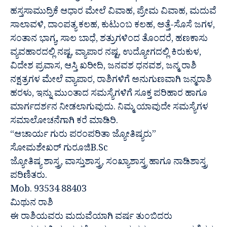
ಹಸ್ತಸಾಮುದ್ರಿಕೆ ಆಧಾರ ಮೇಲೆ ವಿವಾಹ, ಪ್ರೇಮ ವಿವಾಹ, ಮದುವೆ
ಸಾಲಾವಳಿ, ದಾಂಪತ್ಯ ಕಲಹ, ಕುಟುಂಬ ಕಲಹ, ಅತ್ತೆ-ಸೊಸೆ ಜಗಳ,
ಸಂತಾನ ಭಾಗ್ಯ, ಸಾಲ ಬಾಧೆ, ಶತ್ರುಗಳಿಂದ ತೊಂದರೆ, ಹಣಕಾಸು
ವ್ಯವಹಾರದಲ್ಲಿ ನಷ್ಟ, ವ್ಯಾಪಾರ ನಷ್ಟ, ಉದ್ಯೋಗದಲ್ಲಿ ಕಿರುಕುಳ,
ವಿದೇಶ ಪ್ರವಾಸ, ಆಸ್ತಿ ಖರೀದಿ, ಜನವಶ ಧನವಶ, ಜನ್ಮ ರಾಶಿ
ನಕ್ಷತ್ರಗಳ ಮೇಲೆ ವ್ಯಾಪಾರ, ರಾಶಿಗಳಿಗೆ ಅನುಗುಣವಾಗಿ ಜನ್ಮರಾಶಿ
ಹರಳು, ಇನ್ನು ಮುಂತಾದ ಸಮಸ್ಯೆಗಳಿಗೆ ಸೂಕ್ತ ಪರಿಹಾರ ಹಾಗೂ
ಮಾರ್ಗದರ್ಶನ ನೀಡಲಾಗುವುದು. ನಿಮ್ಮ ಯಾವುದೇ ಸಮಸ್ಯೆಗಳ
ಸಮಾಲೋಚನೆಗಾಗಿ ಕರೆ ಮಾಡಿರಿ.
“ಆಚಾರ್ಯ ಗುರು ಪರಂಪರಿತಾ ಜ್ಯೋತಿಷ್ಯರು”
ಸೋಮಶೇಖರ್ ಗುರೂಜಿB.Sc
ಜ್ಯೋತಿಷ್ಯ ಶಾಸ್ತ್ರ, ವಾಸ್ತುಶಾಸ್ತ್ರ, ಸಂಖ್ಯಾಶಾಸ್ತ್ರ ಹಾಗೂ ನಾಡಿಶಾಸ್ತ್ರ
ಪರಿಣಿತರು.
Mob. 93534 88403
ಮಿಥುನ ರಾಶಿ
ಈ ರಾಶಿಯವರು ಮದುವೆಯಾಗಿ ವರ್ಷ ತುಂಬಿದರು