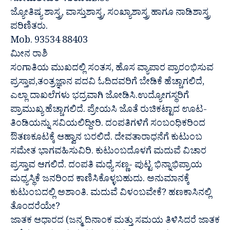
ಸೋಮಶೇಖರ್ ಗುರೂಜಿB.Sc
ಜ್ಯೋತಿಷ್ಯ ಶಾಸ್ತ್ರ, ವಾಸ್ತುಶಾಸ್ತ್ರ, ಸಂಖ್ಯಾಶಾಸ್ತ್ರ ಹಾಗೂ ನಾಡಿಶಾಸ್ತ್ರ
ಪರಿಣಿತರು.
Mob. 93534 88403
ಮೀನ ರಾಶಿ
ಸಂಗಾತಿಯ ಮುಖದಲ್ಲಿ ಸಂತಸ, ಹೊಸ ವ್ಯಾಪಾರ ಪ್ರಾರಂಭಿಸುವ
ಪ್ರಸ್ತಾಪ,ತಂತ್ರಜ್ಞಾನ ಪದವಿ ಓದಿದವರಿಗೆ ಬೇಡಿಕೆ ಹೆಚ್ಚಾಗಲಿದೆ,
ಎಲ್ಲಾ ದಾಖಲೆಗಳು ಭದ್ರವಾಗಿ ಜೋಡಿಸಿ.ಉದ್ಯೋಗಸ್ಥರಿಗೆ
ಪ್ರಾಮುಖ್ಯ ಹೆಚ್ಚಾಗಲಿದೆ. ಪ್ರೇಯಸಿ ಜೊತೆ ರುಚಿಕಟ್ಟಾದ ಊಟ-
ತಿಂಡಿಯನ್ನು ಸವಿಯಲಿದ್ದೀರಿ. ದಂಪತಿಗಳಿಗೆ ಸಂಬಂಧಿಕರಿಂದ
ಔತಣಕೂಟಕ್ಕೆ ಆಹ್ವಾನ ಬರಲಿದೆ. ದೇವತಾರಾಧನೆಗೆ ಕುಟುಂಬ
ಸಮೇತ ಭಾಗವಹಿಸುವಿರಿ. ಕುಟುಂಬದೊಳಗೆ ಮದುವೆ ವಿಚಾರ
ಪ್ರಸ್ತಾವ ಆಗಲಿದೆ. ದಂಪತಿ ಮಧ್ಯೆ ಸಣ್ಣ- ಪುಟ್ಟ ಭಿನ್ನಾಭಿಪ್ರಾಯ
ಮಧ್ಯಸ್ಥಿಕೆ ಜನರಿಂದ ಕಾಣಿಸಿಕೊಳ್ಳಬಹುದು. ಅನುಮಾನಕ್ಕೆ
ಕುಟುಂಬದಲ್ಲಿ ಅಶಾಂತಿ. ಮದುವೆ ವಿಳಂಬವೇಕೆ? ಹಣಕಾಸಿನಲ್ಲಿ
ತೊಂದರೆಯೇ?
ಜಾತಕ ಆಧಾರದ (ಜನ್ಮ ದಿನಾಂಕ ಮತ್ತು ಸಮಯ ತಿಳಿಸಿದರೆ ಜಾತಕ