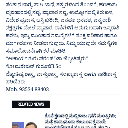
ಸಂತಾನ ಭಾಗ್ಯ, ಸಾಲ ಬಾಧೆ, ಶತ್ರುಗಳಿಂದ ತೊಂದರೆ, ಹಣಕಾಸು
ವ್ಯವಹಾರದಲ್ಲಿ ನಷ್ಟ, ವ್ಯಾಪಾರ ನಷ್ಟ, ಉದ್ಯೋಗದಲ್ಲಿ ಕಿರುಕುಳ,
ವಿದೇಶ ಪ್ರವಾಸ, ಆಸ್ತಿ ಖರೀದಿ, ಜನವಶ ಧನವಶ, ಜನ್ಮ ರಾಶಿ
ನಕ್ಷತ್ರಗಳ ಮೇಲೆ ವ್ಯಾಪಾರ, ರಾಶಿಗಳಿಗೆ ಅನುಗುಣವಾಗಿ ಜನ್ಮರಾಶಿ
ಹರಳು, ಇನ್ನು ಮುಂತಾದ ಸಮಸ್ಯೆಗಳಿಗೆ ಸೂಕ್ತ ಪರಿಹಾರ ಹಾಗೂ
ಮಾರ್ಗದರ್ಶನ ನೀಡಲಾಗುವುದು. ನಿಮ್ಮ ಯಾವುದೇ ಸಮಸ್ಯೆಗಳ
ಸಮಾಲೋಚನೆಗಾಗಿ ಕರೆ ಮಾಡಿರಿ.
“ಆಚಾರ್ಯ ಗುರು ಪರಂಪರಿತಾ ಜ್ಯೋತಿಷ್ಯರು”
ಸೋಮಶೇಖರ್ ಗುರೂಜಿB.Sc
ಜ್ಯೋತಿಷ್ಯ ಶಾಸ್ತ್ರ, ವಾಸ್ತುಶಾಸ್ತ್ರ, ಸಂಖ್ಯಾಶಾಸ್ತ್ರ ಹಾಗೂ ನಾಡಿಶಾಸ್ತ್ರ
ಪರಿಣಿತರು.
Mob. 93534 88403
RELATED NEWS
ಕೊನೆ ಕ್ಷಣದಲ್ಲಿ ಮಲ್ಲಿಕಾರ್ಜುನಗೆ ಮಂತ್ರಿಗಿರಿ;
ಮತ್ತೆ ಶಾಮನೂರು ಕುಟುಂಬಕ್ಕೆ ಮಣಿ;