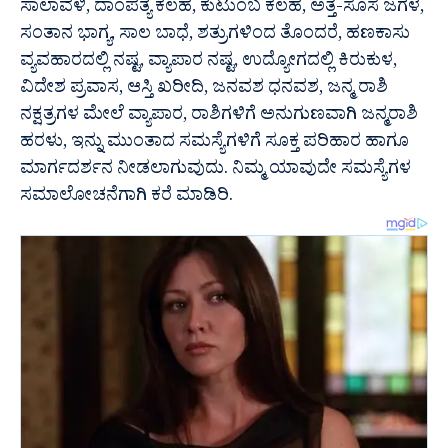
ಸಾಲಾವಳಿ, ದಾಂಪತ್ಯ ಕಲಹ, ಕುಟುಂಬ ಕಲಹ, ಅತ್ತೆ-ಸೊಸೆ ಜಗಳ,
ಸಂತಾನ ಭಾಗ್ಯ, ಸಾಲ ಬಾಧೆ, ಶತ್ರುಗಳಿಂದ ತೊಂದರೆ, ಹಣಕಾಸು
ವ್ಯವಹಾರದಲ್ಲಿ ನಷ್ಟ, ವ್ಯಾಪಾರ ನಷ್ಟ, ಉದ್ಯೋಗದಲ್ಲಿ ಕಿರುಕುಳ,
ವಿದೇಶ ಪ್ರವಾಸ, ಆಸ್ತಿ ಖರೀದಿ, ಜನವಶ ಧನವಶ, ಜನ್ಮ ರಾಶಿ
ನಕ್ಷತ್ರಗಳ ಮೇಲೆ ವ್ಯಾಪಾರ, ರಾಶಿಗಳಿಗೆ ಅನುಗುಣವಾಗಿ ಜನ್ಮರಾಶಿ
ಹರಳು, ಇನ್ನು ಮುಂತಾದ ಸಮಸ್ಯೆಗಳಿಗೆ ಸೂಕ್ತ ಪರಿಹಾರ ಹಾಗೂ
ಮಾರ್ಗದರ್ಶನ ನೀಡಲಾಗುವುದು. ನಿಮ್ಮ ಯಾವುದೇ ಸಮಸ್ಯೆಗಳ
ಸಮಾಲೋಚನೆಗಾಗಿ ಕರೆ ಮಾಡಿರಿ.