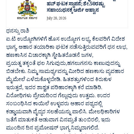
ಹಬ್ ಘಟಕ ಸ್ಥಾಪನೆ; ಶೇ.50ರಷ್ಟು
ಸಹಾಯಧನಕ್ಕೆ ಅರ್ಜಿ ಆಹ್ವಾನ
July 28, 2026
ಧನಸ್ಸು ರಾಶಿ
ಐ.ಟಿ ಉದ್ಯೋಗಿಗಳಿಗೆ ಹೊಸ ಉದ್ಯೋಗ ಲಭ್ಯ, ಕೆಲವರಿಗೆ ವಿದೇಶ
ಭಾಗ್ಯ, ಆಹಾರ ತಯಾರಿಕಾ ಘಟಕ ನಡೆಸುತ್ತಿರುವವರಿಗೆ ಧನ ಲಾಭ,
ಹಣಕಾಸಿನ ವಿಚಾರಕ್ಕಾಗಿ ಸ್ನೇಹಿತರೊಡನೆ ಜಗಳ,
ಪ್ರಯತ್ನ ತಕ್ಕಂತೆ ಫಲ ಸಿಗುವುದು,ಹಗಲುಗನಸು ಕಾಣುವುದನ್ನು
ಬಿಡಬೇಕು. ನಿಮ್ಮ ಸಾಮರ್ಥ್ಯವನ್ನು ಮೀರಿದ ಹಣಕಾಸು ವ್ಯವಹಾರ
ಮೈಮೇಲೆ ಎಳೆದುಕೊಳ್ಳಬೇಡಿ. ಹಿತಶತ್ರುಗಳಿಂದ ಕಿರುಕುಳ
ಇರುತ್ತದೆ, ಇದರ ಶಾಶ್ವತ ಪರಿಹಾರಕ್ಕಾಗಿ ಕರೆ ಮಾಡಿರಿ.
ವಿರೋಧಿಗಳು ಪ್ರೇಮದಿಂದ ಗೆಲ್ಲುವುದು ಉತ್ತಮ. ಉದರ
ಸಂಬಂಧಿಸಿದ ಕಾಯಿಲೆ ಉಳ್ಳವರು ಆಹಾರ ಪಥ್ಯದಲ್ಲಿ
ಕಡ್ಡಾಯವಾಗಿ ವೈದ್ಯರ ಸಲಹೆಯನ್ನು ಪಾಲಿಸಿ. ಮೇಲಧಿಕಾರಿಗಳ
ಜತೆಗೆ ಮಾತುಕತೆ ಆಡುವಾಗ ವಿನಮ್ರತೆ ತುಂಬಿರಲಿ, ಇದು
ಮುಂದಿನ ದಿನ ಪ್ರಮೋಷನ್ ಭಾಗ್ಯ ನಿಮ್ಮದಾಗಲಿದೆ.