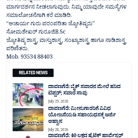
ಮಾರ್ಗದರ್ಶನ ನೀಡಲಾಗುವುದು. ನಿಮ್ಮ ಯಾವುದೇ ಸಮಸ್ಯೆಗಳ
ಸಮಾಲೋಚನೆಗಾಗಿ ಕರೆ ಮಾಡಿರಿ.
“ಆಚಾರ್ಯ ಗುರು ಪರಂಪರಿತಾ ಜ್ಯೋತಿಷ್ಯರು”
ಸೋಮಶೇಖರ್ ಗುರೂಜಿB.Sc
ಜ್ಯೋತಿಷ್ಯ ಶಾಸ್ತ್ರ, ವಾಸ್ತುಶಾಸ್ತ್ರ, ಸಂಖ್ಯಾಶಾಸ್ತ್ರ ಹಾಗೂ ನಾಡಿಶಾಸ್ತ್ರ
ಪರಿಣಿತರು.
Mob. 93534 88403
RELATED NEWS
ದಾವಣಗೆರೆ: ಬೈಕ್ ಸವಾರನ ಮೇಲೆ ಹರಿದ
ಟಿಪ್ಪರ್; ಸವಾರ ಸಾವು
July 29, 2026
ದಾವಣಗೆರೆ: ಮೀನುಗಾರರಿಗೆ ವಿವಿಧ
ಯೋಜನೆಯಡಿ ಸಹಾಯಧನಕ್ಕೆ ಅರ್ಜಿ
ಆಹ್ವಾನ
July 28, 2026
ದಾವಣಗೆರೆ: 40 ಲಕ್ಷದ ಹೈಟೆಕ್ ಹಾರ್ವೆಸ್ಟರ್