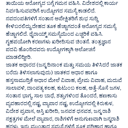
ತಾಯಿಯ ಆರೋಗ್ಯದ ಬಗ್ಗೆ ಗಮನ ವಹಿಸಿ. ವಿದೇಶದಲ್ಲಿ ಕಾರ್ಯ
ನಿರ್ವಹಿಸುವವರಿಗೆ ಉದ್ಯೋಗದ ಸಮಸ್ಯೆ ಕಾಡಲಿದೆ.
ನವದಂಪತಿಗಳಿಗೆ ಸಂತಾನ ಅಪೇಕ್ಷಿತರಿಗೆ ಶುಭ ಸುದ್ದಿ
ಕೇಳಿಬರಲಿದ್ದು.ದೇಹದ ತೂಕ ಹೆಚ್ಚಾಗದಂತೆ ಆರೋಗ್ಯದ ಸಮಸ್ಯೆ
ಹೆಚ್ಚಾಗಲಿದೆ. ಥೈರಾಯ್ಡ್ ಸಮಸ್ಯೆಯಿಂದ ಎಚ್ಚರಿಕೆ ವಹಿಸಿ.
ಗೃಹಪಯೋಗಿ ಕರಣಗಳು ಖರೀದಿಸುವ ಚಿಂತನೆ. ತಂತ್ರಜ್ಞಾನ
ಪದವಿ ಹೊಂದಿದವರು ಉದ್ಯೋಗಕ್ಕಾಗಿ ಆಲೋಚನೆ
ಮಾಡಲಿದ್ದೀರಿ.
ಜಾತಕ ಆಧಾರದ (ಜನ್ಮ ದಿನಾಂಕ ಮತ್ತು ಸಮಯ ತಿಳಿಸಿದರೆ ಜಾತಕ
ಬರೆದು ತಿಳಿಸಲಾಗುವುದು) ಜಾತಕದ ಆಧಾರ ಹಾಗೂ
ಹಸ್ತಸಾಮುದ್ರಿಕೆ ಆಧಾರ ಮೇಲೆ ವಿವಾಹ, ಪ್ರೇಮ ವಿವಾಹ, ಮದುವೆ
ಸಾಲಾವಳಿ, ದಾಂಪತ್ಯ ಕಲಹ, ಕುಟುಂಬ ಕಲಹ, ಅತ್ತೆ-ಸೊಸೆ ಜಗಳ,
ಸಂತಾನ ಭಾಗ್ಯ, ಸಾಲ ಬಾಧೆ, ಶತ್ರುಗಳಿಂದ ತೊಂದರೆ, ಹಣಕಾಸು
ವ್ಯವಹಾರದಲ್ಲಿ ನಷ್ಟ, ವ್ಯಾಪಾರ ನಷ್ಟ, ಉದ್ಯೋಗದಲ್ಲಿ ಕಿರುಕುಳ,
ವಿದೇಶ ಪ್ರವಾಸ, ಆಸ್ತಿ ಖರೀದಿ, ಜನವಶ ಧನವಶ, ಜನ್ಮ ರಾಶಿ
ನಕ್ಷತ್ರಗಳ ಮೇಲೆ ವ್ಯಾಪಾರ, ರಾಶಿಗಳಿಗೆ ಅನುಗುಣವಾಗಿ ಜನ್ಮರಾಶಿ
ಹರಳು, ಇನ್ನು ಮುಂತಾದ ಸಮಸ್ಯೆಗಳಿಗೆ ಸೂಕ್ತ ಪರಿಹಾರ ಹಾಗೂ