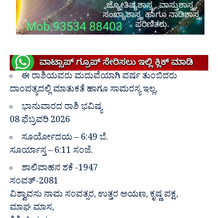
ಈ ರಾಶಿಯವರು ಮದುವೆಯಾಗಿ ವರ್ಷ ತುಂಬಿದರು
ದಾಂಪತ್ಯದಲ್ಲಿ ಮಾತುಕತೆ ಹಾಗೂ ಸಾಮರಸ್ಯ ಇಲ್ಲ,
ಭಾನುವಾರದ ರಾಶಿ ಭವಿಷ್ಯ
08 ಫೆಬ್ರವರಿ 2026
ಸೂರ್ಯೋದಯ – 6:49 ಬೆ.
ಸೂರ್ಯಾಸ್ತ – 6:11 ಸಂಜೆ.
ಶಾಲಿವಾಹನ ಶಕೆ -1947
ಸಂವತ್-2081
ವಿಶ್ವಾವಸು ನಾಮ ಸಂವತ್ಸರ, ಉತ್ತರ ಅಯಣ, ಕೃಷ್ಣ ಪಕ್ಷ,
ಮಾಘ ಮಾಸ,