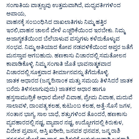
ಸಂಗಾತಿಯ ವಾತ್ಸಲ್ಯವು ಉತ್ತಮವಾಗಿದೆ, ಮಧ್ಯವರ್ತಿಗಳಿಂದ
ಅಪಾಯ,
ವಾಹನಕ್ಕೆ ಸಂಬಂಧಿಸಿದ ದಾಖಲಾತಿಗಳು ನಿಮ್ಮ ಹತ್ತಿರ
ಇರಲಿ,ವಾಹನ ಚಾಲನೆ ವೇಳೆ ಎಚ್ಚರಿಕೆಯಿಂದ ಇರಬೇಕು. ನಿಮ್ಮ
ಅಜಾಗೃಕತೆಯಿಂದ ಬೆಲೆಬಾಳುವ ವಸ್ತುಗಳು ಕಳೆದುಕೊಳ್ಳುವ
ಸಂಭವ. ನಿಮ್ಮ ಅತಿಯಾದ ಕೋಪ ನಡವಳಿಕೆಯಿಂದ ಆಪ್ತರ ಜತೆಗೆ
ಮನಸ್ತಾಪ ಆಗಬಹುದು. ಹಣಕಾಸು ವಿಚಾರದಲ್ಲಿ ಸಮತೋಲನ
ಕಾಪಾಡಿಕೊಳ್ಳಿ. ನಿಮ್ಮ ಸಂಗಾತಿ ಜೊತೆ ಭಾವನಾತ್ಮಕವಾದ
ವಿಚಾರದಲ್ಲಿ ಸೂಕ್ತವಾದ ತೀರ್ಮಾನವನ್ನು ತೆಗೆದುಕೊಳ್ಳಿ.
ಜಾತಕ ಆಧಾರದ (ಜನ್ಮ ದಿನಾಂಕ ಮತ್ತು ಸಮಯ ತಿಳಿಸಿದರೆ ಜಾತಕ
ಬರೆದು ತಿಳಿಸಲಾಗುವುದು) ಜಾತಕದ ಆಧಾರ ಹಾಗೂ
ಹಸ್ತಸಾಮುದ್ರಿಕೆ ಆಧಾರ ಮೇಲೆ ವಿವಾಹ, ಪ್ರೇಮ ವಿವಾಹ, ಮದುವೆ
ಸಾಲಾವಳಿ, ದಾಂಪತ್ಯ ಕಲಹ, ಕುಟುಂಬ ಕಲಹ, ಅತ್ತೆ-ಸೊಸೆ ಜಗಳ,
ಸಂತಾನ ಭಾಗ್ಯ, ಸಾಲ ಬಾಧೆ, ಶತ್ರುಗಳಿಂದ ತೊಂದರೆ, ಹಣಕಾಸು
ವ್ಯವಹಾರದಲ್ಲಿ ನಷ್ಟ, ವ್ಯಾಪಾರ ನಷ್ಟ, ಉದ್ಯೋಗದಲ್ಲಿ ಕಿರುಕುಳ,
ವಿದೇಶ ಪ್ರವಾಸ, ಆಸ್ತಿ ಖರೀದಿ, ಜನವಶ ಧನವಶ, ಜನ್ಮ ರಾಶಿ