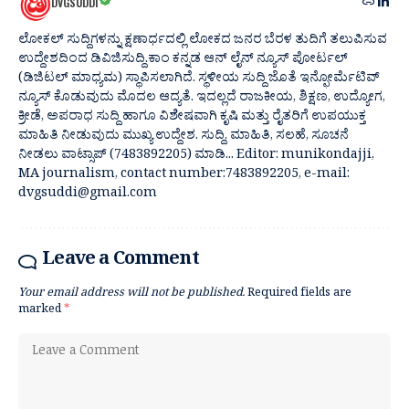
DVGSUDDI
ಲೋಕಲ್ ಸುದ್ದಿಗಳನ್ನು ಕ್ಷಣಾರ್ಧದಲ್ಲಿ ಲೋಕದ ಜನರ ಬೆರಳ ತುದಿಗೆ ತಲುಪಿಸುವ
ಉದ್ದೇಶದಿಂದ ಡಿವಿಜಿಸುದ್ದಿ.ಕಾಂ ಕನ್ನಡ ಆನ್ ಲೈನ್ ನ್ಯೂಸ್ ಪೋರ್ಟಲ್
(ಡಿಜಿಟಲ್ ಮಾಧ್ಯಮ) ಸ್ಥಾಪಿಸಲಾಗಿದೆ. ಸ್ಥಳೀಯ ಸುದ್ದಿ ಜೊತೆ ಇನ್ಫೋರ್ಮೆಟಿವ್
ನ್ಯೂಸ್ ಕೊಡುವುದು ಮೊದಲ ಆದ್ಯತೆ. ಇದಲ್ಲದೆ ರಾಜಕೀಯ, ಶಿಕ್ಷಣ, ಉದ್ಯೋಗ,
ಕ್ರೀಡೆ, ಅಪರಾಧ ಸುದ್ದಿ ಹಾಗೂ ವಿಶೇಷವಾಗಿ ಕೃಷಿ ಮತ್ತು ರೈತರಿಗೆ ಉಪಯುಕ್ತ
ಮಾಹಿತಿ ನೀಡುವುದು ಮುಖ್ಯ ಉದ್ದೇಶ. ಸುದ್ದಿ, ಮಾಹಿತಿ, ಸಲಹೆ, ಸೂಚನೆ
ನೀಡಲು ವಾಟ್ಸಾಪ್ (7483892205) ಮಾಡಿ... Editor: munikondajji,
MA journalism, contact number:7483892205, e-mail:
dvgsuddi@gmail.com
Leave a Comment
Your email address will not be published.
Required fields are
marked
*