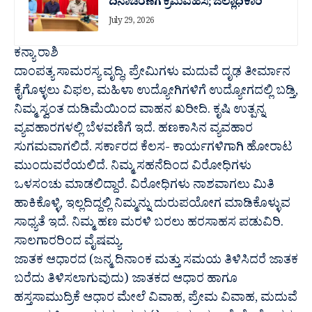
ದಿನಾಚರಣೆಗೆ ಕ್ರಮವಹಿಸಿ; ಜಿಲ್ಲಾಧಿಕಾರಿ
July 29, 2026
ಕನ್ಯಾ ರಾಶಿ
ದಾಂಪತ್ಯ ಸಾಮರಸ್ಯ ವೃದ್ಧಿ, ಪ್ರೇಮಿಗಳು ಮದುವೆ ದೃಢ ತೀರ್ಮಾನ
ಕೈಗೊಳ್ಳಲು ವಿಫಲ, ಮಹಿಳಾ ಉದ್ಯೋಗಿಗಳಿಗೆ ಉದ್ಯೋಗದಲ್ಲಿ ಬಡ್ತಿ,
ನಿಮ್ಮ ಸ್ವಂತ ದುಡಿಮೆಯಿಂದ ವಾಹನ ಖರೀದಿ. ಕೃಷಿ ಉತ್ಪನ್ನ
ವ್ಯವಹಾರಗಳಲ್ಲಿ ಬೆಳವಣಿಗೆ ಇದೆ. ಹಣಕಾಸಿನ ವ್ಯವಹಾರ
ಸುಗಮವಾಗಲಿದೆ. ಸರ್ಕಾರದ ಕೆಲಸ- ಕಾರ್ಯಗಳಿಗಾಗಿ ಹೋರಾಟ
ಮುಂದುವರೆಯಲಿದೆ. ನಿಮ್ಮ ಸಹನೆದಿಂದ ವಿರೋಧಿಗಳು
ಒಳಸಂಚು ಮಾಡಲಿದ್ದಾರೆ. ವಿರೋಧಿಗಳು ನಾಶವಾಗಲು ಮಿತಿ
ಹಾಕಿಕೊಳ್ಳಿ, ಇಲ್ಲದಿದ್ದಲ್ಲಿ ನಿಮ್ಮನ್ನು ದುರುಪಯೋಗ ಮಾಡಿಕೊಳ್ಳುವ
ಸಾಧ್ಯತೆ ಇದೆ. ನಿಮ್ಮ ಹಣ ಮರಳಿ ಬರಲು ಹರಸಾಹಸ ಪಡುವಿರಿ.
ಸಾಲಗಾರರಿಂದ ವೈಷಮ್ಯ.
ಜಾತಕ ಆಧಾರದ (ಜನ್ಮ ದಿನಾಂಕ ಮತ್ತು ಸಮಯ ತಿಳಿಸಿದರೆ ಜಾತಕ
ಬರೆದು ತಿಳಿಸಲಾಗುವುದು) ಜಾತಕದ ಆಧಾರ ಹಾಗೂ
ಹಸ್ತಸಾಮುದ್ರಿಕೆ ಆಧಾರ ಮೇಲೆ ವಿವಾಹ, ಪ್ರೇಮ ವಿವಾಹ, ಮದುವೆ