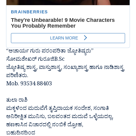
“ಆಚಾರ್ಯ ಗುರು ಪರಂಪರಿತಾ ಜ್ಯೋತಿಷ್ಯರು”
ಸೋಮಶೇಖರ್ ಗುರೂಜಿB.Sc
ಜ್ಯೋತಿಷ್ಯ ಶಾಸ್ತ್ರ, ವಾಸ್ತುಶಾಸ್ತ್ರ, ಸಂಖ್ಯಾಶಾಸ್ತ್ರ ಹಾಗೂ ನಾಡಿಶಾಸ್ತ್ರ
ಪರಿಣಿತರು.
Mob. 93534 88403
ತುಲಾ ರಾಶಿ
ಮಕ್ಕಳಿಂದ ಮದುವೆಗೆ ತೃಪ್ತಿದಾಯಕ ಸಂದೇಶ, ಸಂಗಾತಿ
ಅನಿರೀಕ್ಷಿತ ಮುನಿಸು, ಬಲವಂತದ ಮದುವೆ ಒಳ್ಳೆಯದಲ್ಲ,
ಹಣಕಾಸಿನ ವಿಚಾರದಲ್ಲಿ ನಂಬಿಕೆ ದ್ರೋಹ,
ಬಹುದಿನದಿಂದ