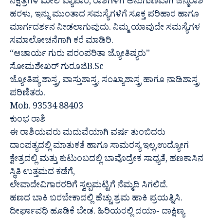
ನಕ್ಷತ್ರಗಳ ಮೇಲೆ ವ್ಯಾಪಾರ, ರಾಶಿಗಳಿಗೆ ಅನುಗುಣವಾಗಿ ಜನ್ಮರಾಶಿ
ಹರಳು, ಇನ್ನು ಮುಂತಾದ ಸಮಸ್ಯೆಗಳಿಗೆ ಸೂಕ್ತ ಪರಿಹಾರ ಹಾಗೂ
ಮಾರ್ಗದರ್ಶನ ನೀಡಲಾಗುವುದು. ನಿಮ್ಮ ಯಾವುದೇ ಸಮಸ್ಯೆಗಳ
ಸಮಾಲೋಚನೆಗಾಗಿ ಕರೆ ಮಾಡಿರಿ.
“ಆಚಾರ್ಯ ಗುರು ಪರಂಪರಿತಾ ಜ್ಯೋತಿಷ್ಯರು”
ಸೋಮಶೇಖರ್ ಗುರೂಜಿB.Sc
ಜ್ಯೋತಿಷ್ಯ ಶಾಸ್ತ್ರ, ವಾಸ್ತುಶಾಸ್ತ್ರ, ಸಂಖ್ಯಾಶಾಸ್ತ್ರ ಹಾಗೂ ನಾಡಿಶಾಸ್ತ್ರ
ಪರಿಣಿತರು.
Mob. 93534 88403
ಕುಂಭ ರಾಶಿ
ಈ ರಾಶಿಯವರು ಮದುವೆಯಾಗಿ ವರ್ಷ ತುಂಬಿದರು
ದಾಂಪತ್ಯದಲ್ಲಿ ಮಾತುಕತೆ ಹಾಗೂ ಸಾಮರಸ್ಯ ಇಲ್ಲ,ಉದ್ಯೋಗ
ಕ್ಷೇತ್ರದಲ್ಲಿ ಮತ್ತು ಕುಟುಂಬದಲ್ಲಿ ಬಾವೊದ್ರೇಕ ಸಾಧ್ಯತೆ, ಹಣಕಾಸಿನ
ಸ್ಥಿತಿ ಉತ್ತಮದ ಕಡೆಗೆ,
ಲೇವಾದೇವಿಗಾರರರಿಗೆ ಸ್ವಲ್ಪಮಟ್ಟಿಗೆ ನೆಮ್ಮದಿ ಸಿಗಲಿದೆ.
ಹಣದ ಬಾಕಿ ಬರಬೇಕಾದಲ್ಲಿ ಹೆಚ್ಚು ಶ್ರಮ ಹಾಕಿ ಪ್ರಯತ್ನಿಸಿ.
ದೀರ್ಘಾವಧಿ ಹೂಡಿಕೆ ಬೇಡ. ಹಿರಿಯರಲ್ಲಿ ದಯಾ- ದಾಕ್ಷಿಣ್ಯ