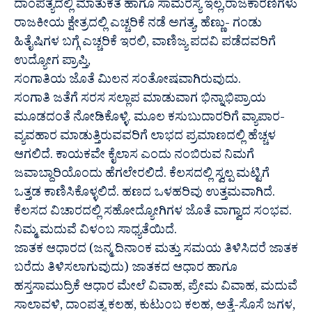
ದಾಂಪತ್ಯದಲ್ಲಿ ಮಾತುಕತೆ ಹಾಗೂ ಸಾಮರಸ್ಯ ಇಲ್ಲ,ರಾಜಕಾರಣಿಗಳು
ರಾಜಕೀಯ ಕ್ಷೇತ್ರದಲ್ಲಿ ಎಚ್ಚರಿಕೆ ನಡೆ ಅಗತ್ಯ, ಹೆಣ್ಣು- ಗಂಡು
ಹಿತೈಷಿಗಳ ಬಗ್ಗೆ ಎಚ್ಚರಿಕೆ ಇರಲಿ, ವಾಣಿಜ್ಯ ಪದವಿ ಪಡೆದವರಿಗೆ
ಉದ್ಯೋಗ ಪ್ರಾಪ್ತಿ,
ಸಂಗಾತಿಯ ಜೊತೆ ಮಿಲನ ಸಂತೋಷವಾಗಿರುವುದು.
ಸಂಗಾತಿ ಜತೆಗೆ ಸರಸ ಸಲ್ಲಾಪ ಮಾಡುವಾಗ ಭಿನ್ನಾಭಿಪ್ರಾಯ
ಮೂಡದಂತೆ ನೋಡಿಕೊಳ್ಳಿ. ಮೂಲ ಕಸುಬುದಾರರಿಗೆ ವ್ಯಾಪಾರ-
ವ್ಯವಹಾರ ಮಾಡುತ್ತಿರುವವರಿಗೆ ಲಾಭದ ಪ್ರಮಾಣದಲ್ಲಿ ಹೆಚ್ಚಳ
ಆಗಲಿದೆ. ಕಾಯಕವೇ ಕೈಲಾಸ ಎಂದು ನಂಬಿರುವ ನಿಮಗೆ
ಜವಾಬ್ದಾರಿಯೊಂದು ಹೆಗಲೇರಲಿದೆ. ಕೆಲಸದಲ್ಲಿ ಸ್ವಲ್ಪ ಮಟ್ಟಿಗೆ
ಒತ್ತಡ ಕಾಣಿಸಿಕೊಳ್ಳಲಿದೆ. ಹಣದ ಒಳಹರಿವು ಉತ್ತಮವಾಗಿದೆ.
ಕೆಲಸದ ವಿಚಾರದಲ್ಲಿ ಸಹೋದ್ಯೋಗಿಗಳ ಜೊತೆ ವಾಗ್ವಾದ ಸಂಭವ.
ನಿಮ್ಮ ಮದುವೆ ವಿಳಂಬ ಸಾಧ್ಯತೆಯಿದೆ.
ಜಾತಕ ಆಧಾರದ (ಜನ್ಮ ದಿನಾಂಕ ಮತ್ತು ಸಮಯ ತಿಳಿಸಿದರೆ ಜಾತಕ
ಬರೆದು ತಿಳಿಸಲಾಗುವುದು) ಜಾತಕದ ಆಧಾರ ಹಾಗೂ
ಹಸ್ತಸಾಮುದ್ರಿಕೆ ಆಧಾರ ಮೇಲೆ ವಿವಾಹ, ಪ್ರೇಮ ವಿವಾಹ, ಮದುವೆ
ಸಾಲಾವಳಿ, ದಾಂಪತ್ಯ ಕಲಹ, ಕುಟುಂಬ ಕಲಹ, ಅತ್ತೆ-ಸೊಸೆ ಜಗಳ,