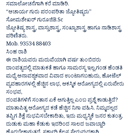
ಸಮಾಲೋಚನೆಗಾಗಿ ಕರೆ ಮಾಡಿರಿ.
“ಆಚಾರ್ಯ ಗುರು ಪರಂಪರಿತಾ ಜ್ಯೋತಿಷ್ಯರು”
ಸೋಮಶೇಖರ್ ಗುರೂಜಿB.Sc
ಜ್ಯೋತಿಷ್ಯ ಶಾಸ್ತ್ರ, ವಾಸ್ತುಶಾಸ್ತ್ರ, ಸಂಖ್ಯಾಶಾಸ್ತ್ರ ಹಾಗೂ ನಾಡಿಶಾಸ್ತ್ರ
ಪರಿಣಿತರು.
Mob. 93534 88403
ಸಿಂಹ ರಾಶಿ
ಈ ರಾಶಿಯವರು ಮದುವೆಯಾಗಿ ವರ್ಷ ತುಂಬಿದರು
ದಾಂಪತ್ಯದಲ್ಲಿ ಮಾತುಕತೆ ಹಾಗೂ ಸಾಮರಸ್ಯ ಇಲ್ಲ,ಗಂಡ ಹೆಂಡತಿ
ಮಧ್ಯೆ ಅನಾವಶ್ಯಕವಾದ ವಿವಾದ ಉಂಟಾಗಬಹುದು, ಹೋಟೆಲ್
ವ್ಯವಹಾರಗಳಲ್ಲಿ ಹೆಚ್ಚಿನ ಲಾಭ, ಆಕಸ್ಮಿಕ ಆರೋಗ್ಯದಲ್ಲಿ ಏರುಪೇರು
ಸಂಭವ,
ದಂಪತಿಗಳಿಗೆ ಸಂತಾನ ಏಕೆ ಆಗುತ್ತಿಲ್ಲ ಎಂಬ ಪ್ರಶ್ನೆ ಕಾಡುತ್ತಿದೆ?
ಮಾತಾಪಿತೃ ಆರೋಗ್ಯದ ಕಡೆ ಹೆಚ್ಚಿನ ನಿಗಾ ವಹಿಸಿ. ನಿಮ್ಮದಲ್ಲದ
ತಪ್ಪಿಗ ಶಿಕ್ಷೆ ನುಭವಿಸಬೇಕಾದಿತು, ಇದು ಮಧ್ಯಸ್ಥಿಕೆ ಜನರ ಕುತಂತ್ರ.
ದುಡುಕು ಮಹಾ ಕೆಡುಕು ಇದರಿಂದ ಸಾಲದ ಜವಾಬ್ದಾರಿ