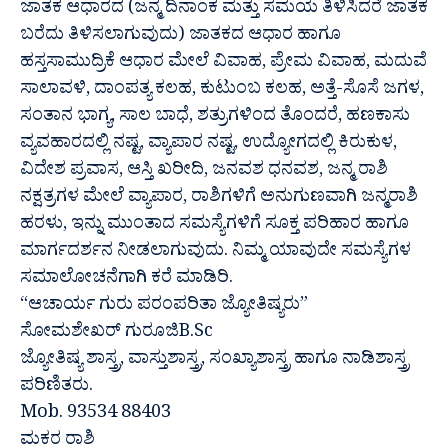
ಜಾತಕ ಆಧಾರದ (ಜನ್ಮ ದಿನಾಂಕ ಮತ್ತು ಸಮಯ ತಿಳಿಸಿದರೆ ಜಾತಕ
ಬರೆದು ತಿಳಿಸಲಾಗುವುದು) ಜಾತಕದ ಆಧಾರ ಹಾಗೂ
ಹಸ್ತಸಾಮುದ್ರಿಕೆ ಆಧಾರ ಮೇಲೆ ವಿವಾಹ, ಪ್ರೇಮ ವಿವಾಹ, ಮದುವೆ
ಸಾಲಾವಳಿ, ದಾಂಪತ್ಯ ಕಲಹ, ಕುಟುಂಬ ಕಲಹ, ಅತ್ತೆ-ಸೊಸೆ ಜಗಳ,
ಸಂತಾನ ಭಾಗ್ಯ, ಸಾಲ ಬಾಧೆ, ಶತ್ರುಗಳಿಂದ ತೊಂದರೆ, ಹಣಕಾಸು
ವ್ಯವಹಾರದಲ್ಲಿ ನಷ್ಟ, ವ್ಯಾಪಾರ ನಷ್ಟ, ಉದ್ಯೋಗದಲ್ಲಿ ಕಿರುಕುಳ,
ವಿದೇಶ ಪ್ರವಾಸ, ಆಸ್ತಿ ಖರೀದಿ, ಜನವಶ ಧನವಶ, ಜನ್ಮ ರಾಶಿ
ನಕ್ಷತ್ರಗಳ ಮೇಲೆ ವ್ಯಾಪಾರ, ರಾಶಿಗಳಿಗೆ ಅನುಗುಣವಾಗಿ ಜನ್ಮರಾಶಿ
ಹರಳು, ಇನ್ನು ಮುಂತಾದ ಸಮಸ್ಯೆಗಳಿಗೆ ಸೂಕ್ತ ಪರಿಹಾರ ಹಾಗೂ
ಮಾರ್ಗದರ್ಶನ ನೀಡಲಾಗುವುದು. ನಿಮ್ಮ ಯಾವುದೇ ಸಮಸ್ಯೆಗಳ
ಸಮಾಲೋಚನೆಗಾಗಿ ಕರೆ ಮಾಡಿರಿ.
“ಆಚಾರ್ಯ ಗುರು ಪರಂಪರಿತಾ ಜ್ಯೋತಿಷ್ಯರು”
ಸೋಮಶೇಖರ್ ಗುರೂಜಿB.Sc
ಜ್ಯೋತಿಷ್ಯ ಶಾಸ್ತ್ರ, ವಾಸ್ತುಶಾಸ್ತ್ರ, ಸಂಖ್ಯಾಶಾಸ್ತ್ರ ಹಾಗೂ ನಾಡಿಶಾಸ್ತ್ರ
ಪರಿಣಿತರು.
Mob. 93534 88403
ಮಕರ ರಾಶಿ