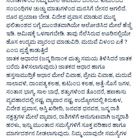
ಸಂಗತಿಗಳಿಂದ ನಿಮ್ಮ ಮೇಲೆ ಅಪವಾದ ಬರಲಿದೆ. ಕುಟುಂಬದ
ಸಂಬಂಧಿಗಳ ಚುಚ್ಚು ಮಾತುಗಳಿಂದ ಮನಸಿಗೆ ಬೇಸರ ಆಗಲಿದೆ.
ದೂರ ಪ್ರಯಾಣ ಬೇಡ. ವಿದೇಶ ಪ್ರವಾಸ ಮಾಡುವ ಮುನ್ನ
ಫಲಿತಾಂಶದ ಬಗ್ಗೆ ಮುಂಚಿತವಾಗಿಯೇ ಆಲೋಚಿಸಿದ ಮೇಲೆ ಹೆಜ್ಜೆ
ಇಡಿ. ಆಮಿಷಕ್ಕೆ ಒಳಗಾಗಬೇಡಿ. ತಾವು ನೆಲೆಸಿರುವ ಊರಿನಲ್ಲಿಯೇ
ಹೊಸ ಉದ್ಯಮ ಪ್ರಾರಂಭ ಮಾಡುವಿರಿ. ಮದುವೆ ವಿಳಂಬ ಏಕೆ ?
ಎಂಬ ಪ್ರಶ್ನೆ ಕಾಡುತ್ತಿದೆ
ಜಾತಕ ಆಧಾರದ (ಜನ್ಮ ದಿನಾಂಕ ಮತ್ತು ಸಮಯ ತಿಳಿಸಿದರೆ ಜಾತಕ
ಬರೆದು ತಿಳಿಸಲಾಗುವುದು) ಜಾತಕದ ಆಧಾರ ಹಾಗೂ
ಹಸ್ತಸಾಮುದ್ರಿಕೆ ಆಧಾರ ಮೇಲೆ ವಿವಾಹ, ಪ್ರೇಮ ವಿವಾಹ, ಮದುವೆ
ಸಾಲಾವಳಿ, ದಾಂಪತ್ಯ ಕಲಹ, ಕುಟುಂಬ ಕಲಹ, ಅತ್ತೆ-ಸೊಸೆ ಜಗಳ,
ಸಂತಾನ ಭಾಗ್ಯ, ಸಾಲ ಬಾಧೆ, ಶತ್ರುಗಳಿಂದ ತೊಂದರೆ, ಹಣಕಾಸು
ವ್ಯವಹಾರದಲ್ಲಿ ನಷ್ಟ, ವ್ಯಾಪಾರ ನಷ್ಟ, ಉದ್ಯೋಗದಲ್ಲಿ ಕಿರುಕುಳ,
ವಿದೇಶ ಪ್ರವಾಸ, ಆಸ್ತಿ ಖರೀದಿ, ಜನವಶ ಧನವಶ, ಜನ್ಮ ರಾಶಿ
ನಕ್ಷತ್ರಗಳ ಮೇಲೆ ವ್ಯಾಪಾರ, ರಾಶಿಗಳಿಗೆ ಅನುಗುಣವಾಗಿ ಜನ್ಮರಾಶಿ
ಹರಳು, ಇನ್ನು ಮುಂತಾದ ಸಮಸ್ಯೆಗಳಿಗೆ ಸೂಕ್ತ ಪರಿಹಾರ ಹಾಗೂ
ಮಾರ್ಗದರ್ಶನ ನೀಡಲಾಗುವುದು. ನಿಮ್ಮ ಯಾವುದೇ ಸಮಸ್ಯೆಗಳ