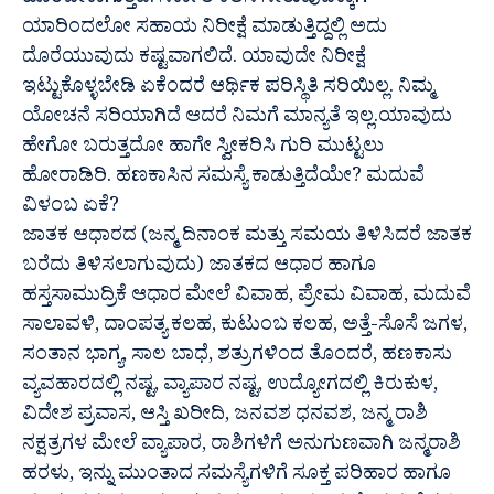
ಹೊರಬೇಕಾಗುತ್ತದೆ. ಸರ್ಕಾರಿ ಕೆಲಸ ಸೇರುವುದಕ್ಕಾಗಿ
ಯಾರಿಂದಲೋ ಸಹಾಯ ನಿರೀಕ್ಷೆ ಮಾಡುತ್ತಿದ್ದಲ್ಲಿ ಅದು
ದೊರೆಯುವುದು ಕಷ್ಟವಾಗಲಿದೆ. ಯಾವುದೇ ನಿರೀಕ್ಷೆ
ಇಟ್ಟುಕೊಳ್ಳಬೇಡಿ ಏಕೆಂದರೆ ಆರ್ಥಿಕ ಪರಿಸ್ಥಿತಿ ಸರಿಯಿಲ್ಲ. ನಿಮ್ಮ
ಯೋಚನೆ ಸರಿಯಾಗಿದೆ ಆದರೆ ನಿಮಗೆ ಮಾನ್ಯತೆ ಇಲ್ಲ.ಯಾವುದು
ಹೇಗೋ ಬರುತ್ತದೋ ಹಾಗೇ ಸ್ವೀಕರಿಸಿ ಗುರಿ ಮುಟ್ಟಲು
ಹೋರಾಡಿರಿ. ಹಣಕಾಸಿನ ಸಮಸ್ಯೆ ಕಾಡುತ್ತಿದೆಯೇ? ಮದುವೆ
ವಿಳಂಬ ಏಕೆ?
ಜಾತಕ ಆಧಾರದ (ಜನ್ಮ ದಿನಾಂಕ ಮತ್ತು ಸಮಯ ತಿಳಿಸಿದರೆ ಜಾತಕ
ಬರೆದು ತಿಳಿಸಲಾಗುವುದು) ಜಾತಕದ ಆಧಾರ ಹಾಗೂ
ಹಸ್ತಸಾಮುದ್ರಿಕೆ ಆಧಾರ ಮೇಲೆ ವಿವಾಹ, ಪ್ರೇಮ ವಿವಾಹ, ಮದುವೆ
ಸಾಲಾವಳಿ, ದಾಂಪತ್ಯ ಕಲಹ, ಕುಟುಂಬ ಕಲಹ, ಅತ್ತೆ-ಸೊಸೆ ಜಗಳ,
ಸಂತಾನ ಭಾಗ್ಯ, ಸಾಲ ಬಾಧೆ, ಶತ್ರುಗಳಿಂದ ತೊಂದರೆ, ಹಣಕಾಸು
ವ್ಯವಹಾರದಲ್ಲಿ ನಷ್ಟ, ವ್ಯಾಪಾರ ನಷ್ಟ, ಉದ್ಯೋಗದಲ್ಲಿ ಕಿರುಕುಳ,
ವಿದೇಶ ಪ್ರವಾಸ, ಆಸ್ತಿ ಖರೀದಿ, ಜನವಶ ಧನವಶ, ಜನ್ಮ ರಾಶಿ
ನಕ್ಷತ್ರಗಳ ಮೇಲೆ ವ್ಯಾಪಾರ, ರಾಶಿಗಳಿಗೆ ಅನುಗುಣವಾಗಿ ಜನ್ಮರಾಶಿ
ಹರಳು, ಇನ್ನು ಮುಂತಾದ ಸಮಸ್ಯೆಗಳಿಗೆ ಸೂಕ್ತ ಪರಿಹಾರ ಹಾಗೂ