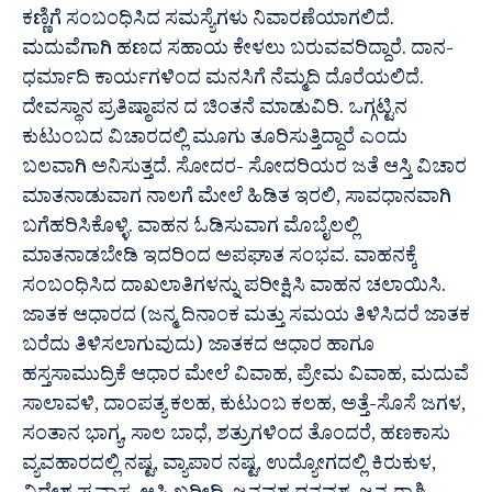
ಕಣ್ಣಿಗೆ ಸಂಬಂಧಿಸಿದ ಸಮಸ್ಯೆಗಳು ನಿವಾರಣೆಯಾಗಲಿದೆ.
ಮದುವೆಗಾಗಿ ಹಣದ ಸಹಾಯ ಕೇಳಲು ಬರುವವರಿದ್ದಾರೆ. ದಾನ-
ಧರ್ಮಾದಿ ಕಾರ್ಯಗಳಿಂದ ಮನಸಿಗೆ ನೆಮ್ಮದಿ ದೊರೆಯಲಿದೆ.
ದೇವಸ್ಥಾನ ಪ್ರತಿಷ್ಠಾಪನ ದ ಚಿಂತನೆ ಮಾಡುವಿರಿ. ಒಗ್ಗಟ್ಟಿನ
ಕುಟುಂಬದ ವಿಚಾರದಲ್ಲಿ ಮೂಗು ತೂರಿಸುತ್ತಿದ್ದಾರೆ ಎಂದು
ಬಲವಾಗಿ ಅನಿಸುತ್ತದೆ. ಸೋದರ- ಸೋದರಿಯರ ಜತೆ ಆಸ್ತಿ ವಿಚಾರ
ಮಾತನಾಡುವಾಗ ನಾಲಗೆ ಮೇಲೆ ಹಿಡಿತ ಇರಲಿ, ಸಾವಧಾನವಾಗಿ
ಬಗೆಹರಿಸಿಕೊಳ್ಳಿ. ವಾಹನ ಓಡಿಸುವಾಗ ಮೊಬೈಲಲ್ಲಿ
ಮಾತನಾಡಬೇಡಿ ಇದರಿಂದ ಅಪಘಾತ ಸಂಭವ. ವಾಹನಕ್ಕೆ
ಸಂಬಂಧಿಸಿದ ದಾಖಲಾತಿಗಳನ್ನು ಪರೀಕ್ಷಿಸಿ ವಾಹನ ಚಲಾಯಿಸಿ.
ಜಾತಕ ಆಧಾರದ (ಜನ್ಮ ದಿನಾಂಕ ಮತ್ತು ಸಮಯ ತಿಳಿಸಿದರೆ ಜಾತಕ
ಬರೆದು ತಿಳಿಸಲಾಗುವುದು) ಜಾತಕದ ಆಧಾರ ಹಾಗೂ
ಹಸ್ತಸಾಮುದ್ರಿಕೆ ಆಧಾರ ಮೇಲೆ ವಿವಾಹ, ಪ್ರೇಮ ವಿವಾಹ, ಮದುವೆ
ಸಾಲಾವಳಿ, ದಾಂಪತ್ಯ ಕಲಹ, ಕುಟುಂಬ ಕಲಹ, ಅತ್ತೆ-ಸೊಸೆ ಜಗಳ,
ಸಂತಾನ ಭಾಗ್ಯ, ಸಾಲ ಬಾಧೆ, ಶತ್ರುಗಳಿಂದ ತೊಂದರೆ, ಹಣಕಾಸು
ವ್ಯವಹಾರದಲ್ಲಿ ನಷ್ಟ, ವ್ಯಾಪಾರ ನಷ್ಟ, ಉದ್ಯೋಗದಲ್ಲಿ ಕಿರುಕುಳ,