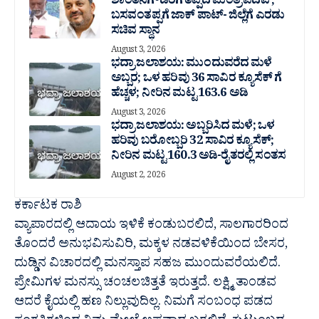
ಶಾಂತನಗೌಡರಿಗೆ ತಪ್ಪಿದ ಮಂತ್ರಿ ಪದವಿ ;
ಬಸವಂತಪ್ಪಗೆ ಜಾಕ್ ಪಾಟ್- ಜಿಲ್ಲೆಗೆ ಎರಡು
ಸಚಿವ ಸ್ಥಾನ
August 3, 2026
ಭದ್ರಾ ಜಲಾಶಯ: ಮುಂದುವರೆದ ಮಳೆ
ಅಬ್ಬರ; ಒಳ ಹರಿವು 36 ಸಾವಿರ‌ ಕ್ಯೂಸೆಕ್ ಗೆ
ಹೆಚ್ಚಳ; ನೀರಿನ ಮಟ್ಟ 163.6 ಅಡಿ
August 3, 2026
ಭದ್ರಾ ಜಲಾಶಯ: ಅಬ್ಬರಿಸಿದ ಮಳೆ; ಒಳ
ಹರಿವು ಬರೋಬ್ಬರಿ 32 ಸಾವಿರ‌ ಕ್ಯೂಸೆಕ್;
ನೀರಿನ ಮಟ್ಟ 160.3 ಅಡಿ-ರೈತರಲ್ಲಿ ಸಂತಸ
August 2, 2026
ಕರ್ಕಾಟಕ ರಾಶಿ
ವ್ಯಾಪಾರದಲ್ಲಿ ಆದಾಯ ಇಳಿಕೆ ಕಂಡುಬರಲಿದೆ, ಸಾಲಗಾರರಿಂದ
ತೊಂದರೆ ಅನುಭವಿಸುವಿರಿ, ಮಕ್ಕಳ ನಡವಳಿಕೆಯಿಂದ ಬೇಸರ,
ದುಡ್ಡಿನ ವಿಚಾರದಲ್ಲಿ ಮನಸ್ತಾಪ ಸಹಜ ಮುಂದುವರೆಯಲಿದೆ.
ಪ್ರೇಮಿಗಳ ಮನಸ್ಸು ಚಂಚಲಚಿತ್ತತೆ ಇರುತ್ತದೆ. ಲಕ್ಷ್ಮಿ ತಾಂಡವ
ಆದರೆ ಕೈಯಲ್ಲಿ ಹಣ ನಿಲ್ಲುವುದಿಲ್ಲ. ನಿಮಗೆ ಸಂಬಂಧ ಪಡದ