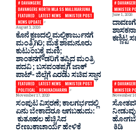
# DAVANGERE
# DAVANGER
DAVANGERE NORTH MLA SS MALLIKARJUNA
MINISTER P
June 1, 2026
FEATURED
LATEST NEWS
MINISTER POST
ದಾವಣಗೆ
NEWS UPDATE
August 3, 2026
ಶಾಸಕನಾದ
ಕೊನೆ ಕ್ಷಣದಲ್ಲಿ ಮಲ್ಲಿಕಾರ್ಜುನಗೆ
ಕಣ್ಣಿಟ್
ಮಂತ್ರಿಗಿರಿ; ಮತ್ತೆ ಶಾಮನೂರು
ಕುಟುಂಬಕ್ಕೆ ಮಣಿ;
ಶಾಂತನಗೌಡರಿಗೆ ತಪ್ಪಿದ ಮಂತ್ರಿ
ಪದವಿ ; ಬಸವಂತಪ್ಪಗೆ ಜಾಕ್
ಪಾಟ್- ಜಿಲ್ಲೆಗೆ ಎರಡು ಸಚಿವ ಸ್ಥಾನ
FEATURED
LATEST NEWS
MINISTER POST
# DAVANGER
POLITICAL
RENUKACHARAYA
MINISTER P
November 17, 2020
November 16,
ಸಂಪುಟ ವಿಸ್ತರಣೆ; ಕಾಲಗರ್ಭದಲ್ಲಿ
ಸೋತವರಿಗ
ಏನು ಬೇಕಾದರೂ ಆಗಬಹುದು:
ನೀಡುವುದ
ಕುತೂಹಲ ಹೆಚ್ಚಿಸಿದ
ಹೋಗಬೇ
ರೇಣುಕಾಚಾರ್ಯ ಹೇಳಿಕೆ
ಕಿಡಿ