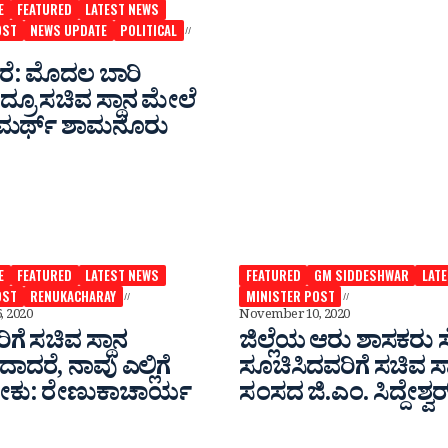
E
FEATURED
LATEST NEWS
OST
NEWS UPDATE
POLITICAL
ರೆ: ಮೊದಲ ಬಾರಿ
್ರೂ ಸಚಿವ ಸ್ಥಾನ ಮೇಲೆ
ಟ ಸಮರ್ಥ್ ಶಾಮನೂರು
E
FEATURED
LATEST NEWS
FEATURED
GM SIDDESHWAR
LAT
OST
RENUKACHARAY
MINISTER POST
 2020
November 10, 2020
ೆ ಸಚಿವ ಸ್ಥಾನ
ಜಿಲ್ಲೆಯ ಆರು ಶಾಸಕರು 
ಾದರೆ, ನಾವು ಎಲ್ಲಿಗೆ
ಸೂಚಿಸಿದವರಿಗೆ ಸಚಿವ ಸ್ಥ
ಕು: ರೇಣುಕಾಚಾರ್ಯ
ಸಂಸದ ಜಿ.ಎಂ. ಸಿದ್ದೇಶ್ವರ