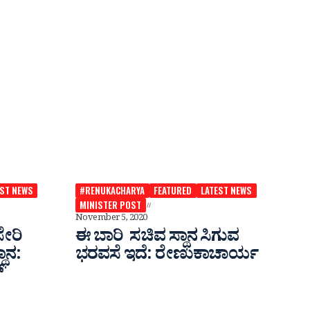
EST NEWS
#RENUKACHARYA
FEATURED
LATEST NEWS
MINISTER POST
November 5, 2020
ಸೇರಿ
ಈ ಬಾರಿ ಸಚಿವ ಸ್ಥಾನ ಸಿಗುವ
ಾನ:
ಭರವಸೆ ಇದೆ: ರೇಣುಕಾಚಾರ್ಯ
್