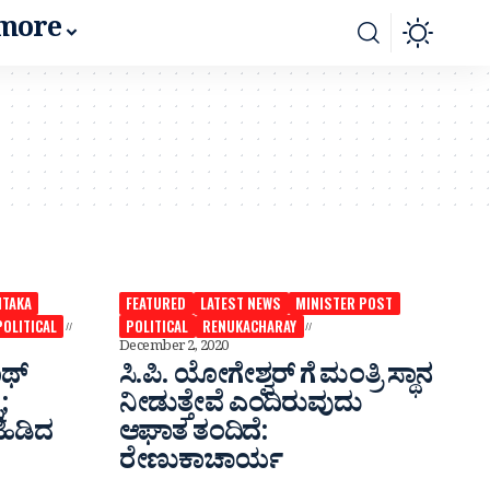
more
NTAKA
FEATURED
LATEST NEWS
MINISTER POST
POLITICAL
POLITICAL
RENUKACHARAY
December 2, 2020
ಾಥ್
ಸಿ.ಪಿ. ಯೋಗೇಶ್ವರ್ ಗೆ ಮಂತ್ರಿ ಸ್ಥಾನ
;
ನೀಡುತ್ತೇವೆ ಎಂದಿರುವುದು
ಹಿಡಿದ
ಆಘಾತ ತಂದಿದೆ:
ರೇಣುಕಾಚಾರ್ಯ