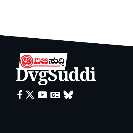
DvgSuddi