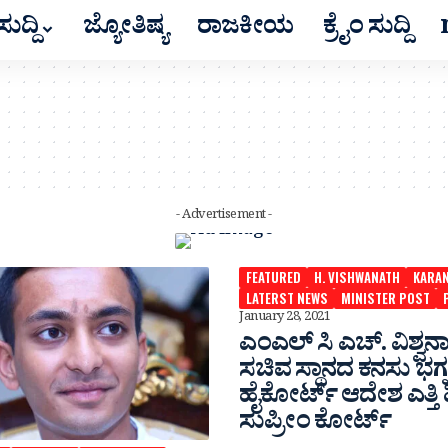
ುದ್ದಿ
ಜ್ಯೋತಿಷ್ಯ
ರಾಜಕೀಯ
ಕ್ರೈಂ ಸುದ್ದಿ
- Advertisement -
FEATURED
H. VISHWANATH
KARA
LATERST NEWS
MINISTER POST
January 28, 2021
ಎಂಎಲ್ ಸಿ ಎಚ್. ವಿಶ್ವನ
ಸಚಿವ ಸ್ಥಾನದ ಕನಸು ಭಗ್ನ
ಹೈಕೋರ್ಟ್ ಆದೇಶ ಎತ್ತಿ 
ಸುಪ್ರೀಂ ಕೋರ್ಟ್