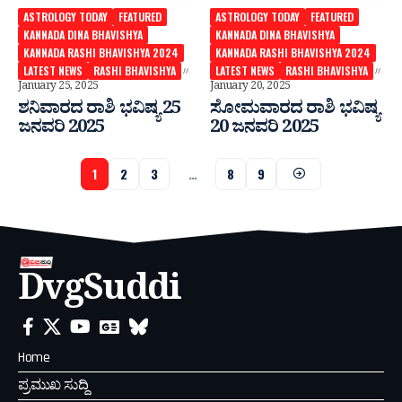
ASTROLOGY TODAY
FEATURED
ASTROLOGY TODAY
FEATURED
KANNADA DINA BHAVISHYA
KANNADA DINA BHAVISHYA
KANNADA RASHI BHAVISHYA 2024
KANNADA RASHI BHAVISHYA 2024
LATEST NEWS
RASHI BHAVISHYA
LATEST NEWS
RASHI BHAVISHYA
January 25, 2025
January 20, 2025
ಶನಿವಾರದ ರಾಶಿ ಭವಿಷ್ಯ 25
ಸೋಮವಾರದ ರಾಶಿ ಭವಿಷ್ಯ
ಜನವರಿ 2025
20 ಜನವರಿ 2025
1
2
3
…
8
9
DvgSuddi
Home
ಪ್ರಮುಖ ಸುದ್ದಿ