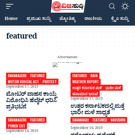
Home
ಪ್ರಮುಖ ಸುದ್ದಿ
ಜ್ಯೋತಿಷ್ಯ
ರಾಜಕೀಯ
ಕ್ರೈಂ ಸುದ್ದಿ
featured
- Advertisement -
DAVANAGERE
FEATURED
FEATURED
RAIN
MOTOR VIHICAL ACT
PROTEST
WEATHER REPORT
September 17, 2019
ಉತ್ತರ ಕರ್ನಾಟಕ ಮಳೆ
ಭಾರೀ ಮಳೆ
ಮೋಟರ್ ವಾಹನ ಕಾಯ್ದೆ
ಹವಾಮಾನ ಇಲಾಖೆ
September 17, 2019
ವಿರೋಧಿಸಿ ಹೆಲ್ಮೆಟ್ ಧರಿಸಿ
ಉತ್ತರ ಕರ್ನಾಟಕದಲ್ಲಿ ಮತ್ತೆ
ಪ್ರತಿಭಟನೆ
ಭಾರೀ ಮಳೆ ಸಾಧ್ಯತೆ
DAVANAGERE
FEATURED
DAVANAGEE
FEATURED
NAVODAYA
POWER CUT
September 16, 2019
September 16, 2019