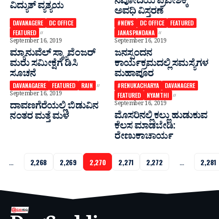
ನವೋದಯ ಪ್ರವೇಶಕ್ಕೆ
ವಿದ್ಯುತ್ ವ್ಯತ್ಯಯ
ಅವಧಿ ವಿಸ್ತರಣೆ
DAVANAGERE
DC OFFICE
#NEWS
DC OFFICE
FEATURED
FEATURED
JANASPANDANA
September 16, 2019
September 16, 2019
ಮ್ಯಾನುವೆಲ್ ಸ್ಕ್ಯಾವೆಂಜರ್
ಜನಸ್ಪಂದನ
ಮರು ಸಮೀಕ್ಷೆಗೆ ಡಿಸಿ
ಕಾರ್ಯಕ್ರಮದಲ್ಲಿ ಸಮಸ್ಯೆಗಳ
ಸೂಚನೆ
ಮಹಾಪೂರ
DAVANAGAERE
FEATURED
RAIN
#RENUKACHARYA
DAVANAGERE
September 16, 2019
FEATURED
NYAMTHI
ದಾವಣಗೆರೆಯಲ್ಲಿ ಬಿಡುವಿನ
September 16, 2019
ಮೊಸರಿನಲ್ಲಿ ಕಲ್ಲು ಹುಡುಕುವ
ನಂತರ ಮತ್ತೆ ಮಳೆ
ಕೆಲಸ ಮಾಡಬೇಡಿ:
ರೇಣುಕಾಚಾರ್ಯ
…
2,268
2,269
2,270
2,271
2,272
…
2,281