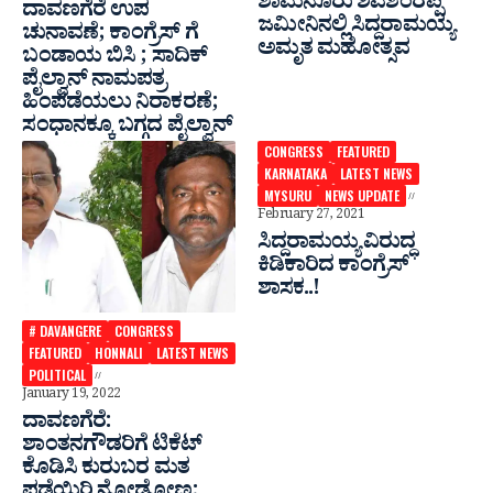
ಶಾಮನೂರು ಶಿವಶಂರಪ್ಪ
ದಾವಣಗೆರೆ ಉಪ
ಜಮೀನಿನಲ್ಲಿ ಸಿದ್ದರಾಮಯ್ಯ
ಚುನಾವಣೆ; ಕಾಂಗ್ರೆಸ್ ಗೆ
ಅಮೃತ ಮಹೋತ್ಸವ
ಬಂಡಾಯ ಬಿಸಿ ; ಸಾದಿಕ್
ಪೈಲ್ವಾನ್ ನಾಮಪತ್ರ
ಹಿಂಪಡೆಯಲು ನಿರಾಕರಣೆ;
ಸಂಧಾನಕ್ಕೂ ಬಗ್ಗದ ಪೈಲ್ವಾನ್
CONGRESS
FEATURED
KARNATAKA
LATEST NEWS
MYSURU
NEWS UPDATE
February 27, 2021
ಸಿದ್ದರಾಮಯ್ಯ ವಿರುದ್ಧ
ಕಿಡಿಕಾರಿದ ಕಾಂಗ್ರೆಸ್
ಶಾಸಕ..!
# DAVANGERE
CONGRESS
FEATURED
HONNALI
LATEST NEWS
POLITICAL
January 19, 2022
ದಾವಣಗೆರೆ:
ಶಾಂತನಗೌಡರಿಗೆ ಟಿಕೆಟ್
ಕೊಡಿಸಿ ಕುರುಬರ ಮತ