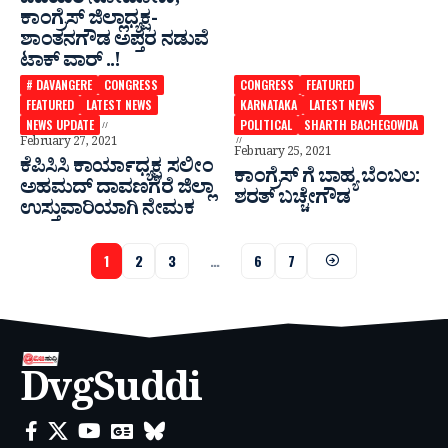
ಪಡೆಯಿರಿ ನೋಡೋಣ;
ಕಾಂಗ್ರೆಸ್ ಜಿಲ್ಲಾಧ್ಯಕ್ಷ-
ಶಾಂತನಗೌಡ ಅಪ್ತರ ನಡುವೆ
ಟಾಕ್ ವಾರ್ ..!
# DAVANGERE
CONGRESS
CONGRESS
FEATURED
FEATURED
LATEST NEWS
KARNATAKA
LATEST NEWS
NEWS UPDATE
POLITICAL
SHARTH BACHEGOWDA
February 27, 2021
February 25, 2021
ಕೆಪಿಸಿಸಿ ಕಾರ್ಯಾಧ್ಯಕ್ಷ ಸಲೀಂ
ಕಾಂಗ್ರೆಸ್ ಗೆ ಬಾಹ್ಯ ಬೆಂಬಲ:
ಅಹಮದ್ ದಾವಣಗೆರೆ ಜಿಲ್ಲಾ
ಶರತ್ ಬಚ್ಚೇಗೌಡ
ಉಸ್ತುವಾರಿಯಾಗಿ ನೇಮಕ
1
2
3
…
6
7
DvgSuddi