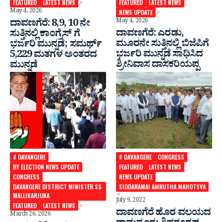
FEATURED
LATEST NEWS
FEATURED
LATEST NEWS
May 4, 2026
NEWS UPDATE
ದಾವಣಗೆರೆ: 8,9, 10 ನೇ
May 4, 2026
ದಾವಣಗೆರೆ: ಎರಡು,
ಸುತ್ತಿನಲ್ಲಿ ಕಾಂಗ್ರೆಸ್ ಗೆ
ಮೂರನೇ ಸುತ್ತಿನಲ್ಲಿ ಬಿಜೆಪಿಗೆ
ಭರ್ಜರಿ ಮುನ್ನಡೆ; ಸಮರ್ಥ್
ಭರ್ಜರಿ ಮುನ್ನಡೆ ಸಾಧಿಸಿದ
5,229 ಮತಗಳ ಅಂತರದ
ಶ್ರೀನಿವಾಸ ದಾಸಕರಿಯಪ್ಪ
ಮುನ್ನಡೆ
# DAVANGERE
# DAVANGERE
CONGRESS
BY ELECTION NEWS UPDATE
FEATURED
LATEST NEWS
CONGRESS
NEWS UPDATE
DAVANGERE DISTRICT MINISTER SS
SIDDARAMAI AMRUTHA MAHOTSVA
MALLIKARJUNA
July 9, 2022
FEATURED
LATEST NEWS
ದಾವಣಗೆರೆ ಹೊರ ವಲಯದ
March 26, 2026