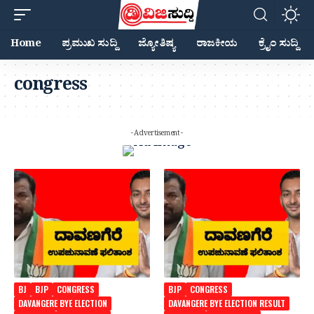
Home
ಪ್ರಮುಖ ಸುದ್ದಿ
ಜ್ಯೋತಿಷ್ಯ
ರಾಜಕೀಯ
ಕ್ರೈಂ ಸುದ್ದಿ
congress
- Advertisement -
BJ
BJP
CONGRESS
BJP
CONGRESS
DAVANGERE BYE ELECTION
DAVANGERE BYE ELECTION RESULT