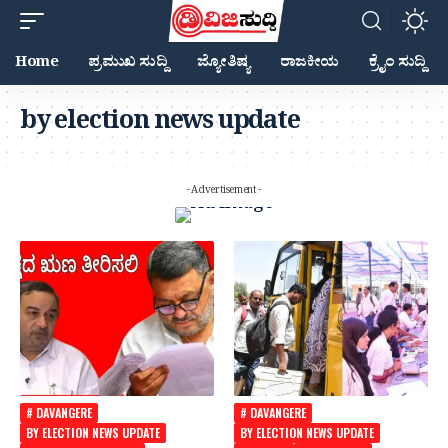
Home
ಪ್ರಮುಖ ಸುದ್ದಿ
ಜ್ಯೋತಿಷ್ಯ
ರಾಜಕೀಯ
ಕ್ರೈಂ ಸುದ್ದಿ
by election news update
- Advertisement -
# DAVANGERE
# DAVANGERE
BY ELECTION NEWS UPDATE
BY ELECTION NEWS UPDATE