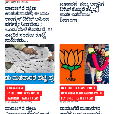
January 10, 2026
ಚುನಾವಣೆ; ನಮ್ಮ ಅಣ್ಣನಿಗೆ
ದಾವಣಗೆರೆ ದಕ್ಷಿಣ
ಟಿಕೆಟ್ ಕೊಟ್ಟರೆ ತಪ್ಪಿಲ್ಲ |
ಉಪಚುನಾವಣೆ; ಈ ಬಾರಿ
ಶಾಸಕ ಬಸವರಾಜ
ಕಾಂಗ್ರೆಸ್ ಟಿಕೆಟ್ ಅಹಿಂದ
ಶಿವಗಂಗಾ
ವರ್ಗಕ್ಕೇ ನೀಡಬೇಕು ;
ಒಂದು ವೇಳೆ ಕೊಡದಿದ್ರೆ..!!!
ಎಚ್ಚರಿಕೆ ಸಂದೇಶ‌ ಕೊಟ್ಟ
ನಾಯಕರು…
# DAVANGERE
BY ELECTION NEWS UPDATE
BY ELECTION NEWS UPDATE
DAVANGERE MAHANAGARA PALIKE
FEATURED
LATEST NEWS
FEATURED
LSTEST NEWS
December 26, 2025
May 22, 2022
ದಾವಣಗೆರೆ ದಕ್ಷಿಣ
ದಾವಣಗೆರೆ ಮಹಾನಗರ