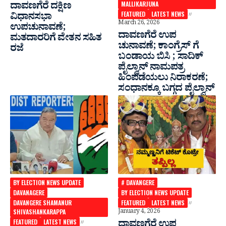
ದಾವಣಗೆರೆ ದಕ್ಷಿಣ
MALLIKARJUNA
FEATURED
LATEST NEWS
ವಿಧಾನಸಭಾ
March 26, 2026
ಉಪಚುನಾವಣೆ;
ದಾವಣಗೆರೆ ಉಪ
ಮತದಾರರಿಗೆ ವೇತನ ಸಹಿತ
ಚುನಾವಣೆ; ಕಾಂಗ್ರೆಸ್ ಗೆ
ರಜೆ
ಬಂಡಾಯ ಬಿಸಿ ; ಸಾದಿಕ್
ಪೈಲ್ವಾನ್ ನಾಮಪತ್ರ
ಹಿಂಪಡೆಯಲು ನಿರಾಕರಣೆ;
ಸಂಧಾನಕ್ಕೂ ಬಗ್ಗದ ಪೈಲ್ವಾನ್
BY ELECTION NEWS UPDATE
# DAVANGERE
DAVANAGERE
BY ELECTION NEWS UPDATE
DAVANGERE SHAMANUR
FEATURED
LATEST NEWS
SHIVASHANKARAPPA
January 4, 2026
FEATURED
LATEST NEWS
ದಾವಣಗೆರೆ ಉಪ