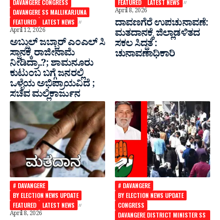
DAVANGERE CONGRESS
FEATURED
LATEST NEWS
April 8, 2026
DAVANGERE SS MALLIKARJUNA
ದಾವಣಗೆರೆ ಉಪಚುನಾವಣೆ:
FEATURED
LATEST NEWS
April 12, 2026
ಮತದಾನಕ್ಕೆ ಜಿಲ್ಲಾಡಳಿತದ
ಅಬ್ದುಲ್‌ ಜಬ್ಬಾರ್ ಎಂಎಲ್ ಸಿ
ಸಕಲ ಸಿದ್ಧತೆ :
ಸ್ಥಾನಕ್ಕೆ ರಾಜೀನಾಮೆ
ಚುನಾವಣಾಧಿಕಾರಿ
ನೀಡಿದ್ರಾ..?; ಶಾಮನೂರು
ಕುಟುಂಬ‌ ಬಗ್ಗೆ ಜನರಲ್ಲಿ
ಒಳ್ಳೆಯ ಅಭಿಪ್ರಾಯವಿದೆ ;
ಸಚಿವ ಮಲ್ಲಿಕಾರ್ಜುನ
# DAVANGERE
# DAVANGERE
BY ELECTION NEWS UPDATE
BY ELECTION NEWS UPDATE
FEATURED
LATEST NEWS
CONGRESS
April 8, 2026
DAVANGERE DISTRICT MINISTER SS