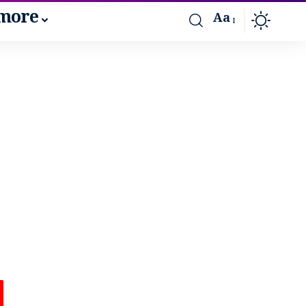
more
Aa
ೆ