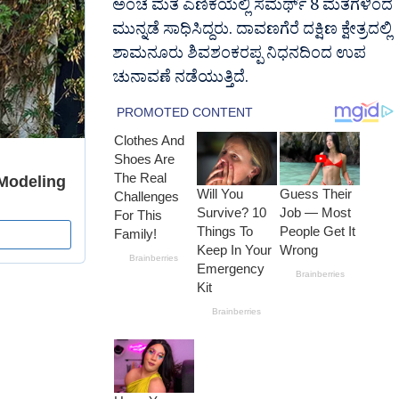
ಅಂಚೆ‌ ಮತ ಎಣಿಕೆಯಲ್ಲಿ ಸಮರ್ಥ್ 8 ಮತಗಳಿಂದ
ಮುನ್ನಡೆ ಸಾಧಿಸಿದ್ದರು. ದಾವಣಗೆರೆ ದಕ್ಷಿಣ ಕ್ಷೇತ್ರದಲ್ಲಿ
ಶಾಮನೂರು ಶಿವಶಂಕರಪ್ಪ ನಿಧನದಿಂದ ಉಪ
ಚುನಾವಣೆ ನಡೆಯುತ್ತಿದೆ.