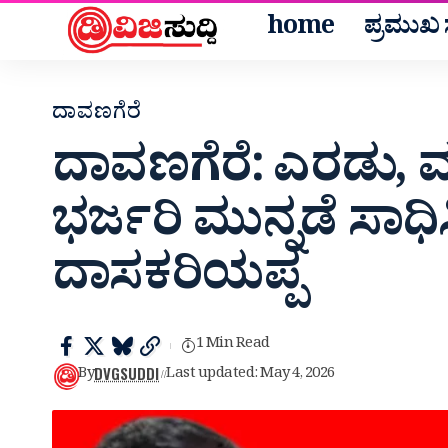
home
ಪ್ರಮುಖ ಸ
ದಾವಣಗೆರೆ
ದಾವಣಗೆರೆ: ಎರಡು, ಮೂರ
ಭರ್ಜರಿ ಮುನ್ನಡೆ ಸಾಧಿ
ದಾಸಕರಿಯಪ್ಪ
1 Min Read
DVGSUDDI
By
Last updated: May 4, 2026