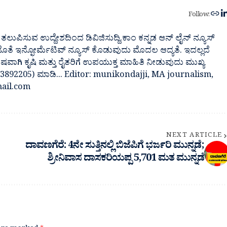
Follow:
ತಲುಪಿಸುವ ಉದ್ದೇಶದಿಂದ ಡಿವಿಜಿಸುದ್ದಿ.ಕಾಂ ಕನ್ನಡ ಆನ್ ಲೈನ್ ನ್ಯೂಸ್
 ಜೊತೆ ಇನ್ಫೋರ್ಮೆಟಿವ್ ನ್ಯೂಸ್ ಕೊಡುವುದು ಮೊದಲ ಆದ್ಯತೆ. ಇದಲ್ಲದೆ
ೇಷವಾಗಿ ಕೃಷಿ ಮತ್ತು ರೈತರಿಗೆ ಉಪಯುಕ್ತ ಮಾಹಿತಿ ನೀಡುವುದು ಮುಖ್ಯ
7483892205) ಮಾಡಿ... Editor: munikondajji, MA journalism,
ail.com
NEXT ARTICLE
ದಾವಣಗೆರೆ: 4ನೇ ಸುತ್ತಿನಲ್ಲಿ ಬಿಜೆಪಿಗೆ ಭರ್ಜರಿ ಮುನ್ನಡೆ;
ಶ್ರೀನಿವಾಸ ದಾಸಕರಿಯಪ್ಪ 5,701 ಮತ ಮುನ್ನಡೆ