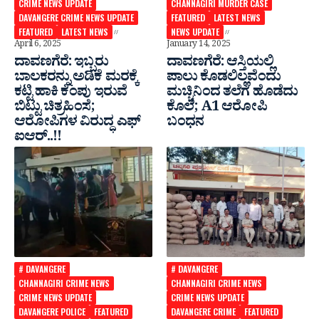
CRIME NEWS UPDATE
CHANNAGIRI MURDER CASE
DAVANGERE CRIME NEWS UPDATE
FEATURED
LATEST NEWS
FEATURED
LATEST NEWS
NEWS UPDATE
April 6, 2025
January 14, 2025
ದಾವಣಗೆರೆ: ಇಬ್ಬರು
ದಾವಣಗೆರೆ: ಆಸ್ತಿಯಲ್ಲಿ
ಬಾಲಕರನ್ನು ಅಡಿಕೆ ಮರಕ್ಕೆ
ಪಾಲು ಕೊಡಲಿಲ್ಲವೆಂದು
ಕಟ್ಟಿ ಹಾಕಿ ಕೆಂಪು ಇರುವೆ
ಮಚ್ಚಿನಿಂದ ತಲೆಗೆ ಹೊಡೆದು
ಬಿಟ್ಟು ಚಿತ್ರಹಿಂಸೆ;
ಕೊಲೆ; A1 ಆರೋಪಿ
ಆರೋಪಿಗಳ ವಿರುದ್ಧ ಎಫ್
ಬಂಧನ
ಐಆರ್..!!
# DAVANGERE
# DAVANGERE
CHANNAGIRI CRIME NEWS
CHANNAGIRI CRIME NEWS
CRIME NEWS UPDATE
CRIME NEWS UPDATE
DAVANGERE POLICE
FEATURED
DAVANGERE CRIME
FEATURED