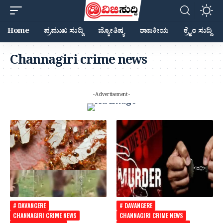
Home
ಪ್ರಮುಖ ಸುದ್ದಿ
ಜ್ಯೋತಿಷ್ಯ
ರಾಜಕೀಯ
ಕ್ರೈಂ ಸುದ್ದಿ
Channagiri crime news
- Advertisement -
# DAVANGERE
# DAVANGERE
CHANNAGIRI CRIME NEWS
CHANNAGIRI CRIME NEWS