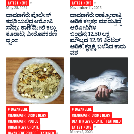
LATEST NEWS
LATEST NEWS
May 25, 2024
November 11, 2023
ದಾವಣಗೆರೆ: ಪೊಲೀಸ್
ದಾವಣಗೆರೆ: ರಾತ್ರೋರಾತ್ರಿ
ಕಸ್ಟಡಿಯಲ್ಲಿದ್ದ ಆರೋಪಿ
ಅಡಿಕೆ ಕಳ್ಳತನ ಮಾಡುತ್ತಿದ್ದ
ಸಾವು; ಠಾಣೆ ಮೇಲೆ ಕಲ್ಲು
ಆರೋಪಿಗಳ
ತೂರಾಟ; ಪೀಠೊಪಕರಣ
ಬಂಧನ;12.50 ಲಕ್ಷ
ಧ್ವಂಸ
ಮೌಲ್ಯದ 12.95 ಕ್ವಿಂಟಲ್
ಅಡಿಕೆ,‌ ಕೃತ್ಯಕ್ಕೆ ಬಳಸಿದ ಕಾರು
ವಶ
# DAVANGERE
# DAVANGERE
CHANNAGIRI CRIME NEWS
CHANNAGIRI CRIME NEWS
CHANNAGIRI POLICE
DEATH NEWS UPDATE
FEATURED
CRIME NEWS UPDATE
LATEST NEWS
March 8, 2023
DAVANGERE POLICE
FEATURED