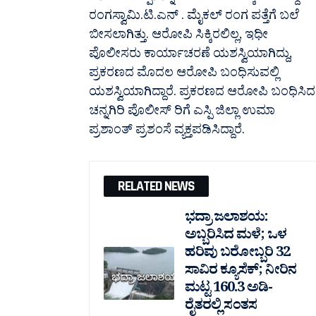
ರಂಗಸ್ವಾಮಿ.ಟಿ.ಎನ್ . ಮೈಕಲ್ ರಂಗ ಪತ್ತೆಗೆ ಬಲೆ
ಬೀಸಲಾಗಿತ್ತು. ಆರೋಪಿ ಸಿಕ್ಕಿರಲಿಲ್ಲ, ಇಧೀ
ಪೊಲೀಸರು ಕಾರ್ಯಾಚರಣೆ ಯಶಸ್ವಿಯಾಗಿದ್ದು,
ಪ್ರಕರಣದ ಮೊದಲ ಆರೋಪಿ ಬಂಧಿಸುವಲ್ಲಿ
ಯಶಸ್ವಿಯಾಗಿದ್ದಾರೆ. ಪ್ರಕರಣದ ಆರೋಪಿ ಬಂಧಿಸಿದ
ಚನ್ನಗಿರಿ ಪೊಲೀಸ್ ರಿಗೆ ಎಸ್ಪಿ ಜಿಲ್ಲಾ ಉಮಾ
ಪ್ರಶಾಂತ್ ಪ್ರಶಂಸೆ ವ್ಯಕ್ತಪಡಿಸಿದ್ದಾರೆ.
RELATED NEWS
ಭದ್ರಾ ಜಲಾಶಯ:
ಅಬ್ಬರಿಸಿದ ಮಳೆ; ಒಳ
ಹರಿವು ಬರೋಬ್ಬರಿ 32
ಸಾವಿರ‌ ಕ್ಯೂಸೆಕ್; ನೀರಿನ
ಮಟ್ಟ 160.3 ಅಡಿ-
ರೈತರಲ್ಲಿ ಸಂತಸ