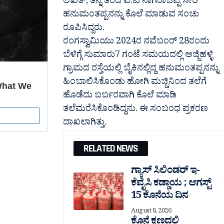
ಲಿಖಿತ್, ತನ್ನ ತಂದೆ ವಿ.ಟಿ ನಾಗರಾಜಪ್ಪ ಸೇರಿ
ಹನುಮಂತಪ್ಪನನ್ನು ಕೊಲೆ ಮಾಡುವ ಸಂಚು
ರೂಪಿಸಿದ್ದರು.
ರಂಗಸ್ವಾಮಿಯು 2024ರ ನವೆಬಂರ್ 28ರಂದು
ಬೆಳಿಗ್ಗೆ ಸುಮಾರು7 ಗಂಟೆ ಸಮಯದಲ್ಲಿ ಅಜ್ಜಿಹಳ್ಳಿ
ಗ್ರಾಮದ ರಸ್ತೆಯಲ್ಲಿ ಬೈಕಿನಲ್ಲಿದ್ದ ಹನುಮಂತಪ್ಪನನ್ನು
ಹಿಂಬಾಲಿಸಿಕೊಂಡು ಹೋಗಿ ಮಚ್ಚಿನಿಂದ ತಲೆಗೆ
ಹೊಡೆದು ಬರ್ಬರವಾಗಿ ಕೊಲೆ ಮಾಡಿ
ತಲೆಮರೆಸಿಕೊಂಡಿದ್ದನು. ಈ ಸಂಬಂಧ ಪ್ರಕರಣ
ದಾಖಲಾಗಿತ್ತು.
RELATED NEWS
ಗ್ಯಾಸ್ ಸಿಲಿಂಡರ್ ಇ-
ಕೆವೈಸಿ ಕಡ್ಡಾಯ ; ಆಗಸ್ಟ್
15 ಕೊನೆಯ ದಿನ
August 8, 2026
ಕೊನೆ ಕ್ಷಣದಲ್ಲಿ