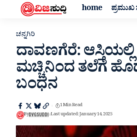
home
ಪ್ರಮುಖ ಸ
ಚನ್ನಗಿರಿ
ದಾವಣಗೆರೆ: ಆಸ್ತಿಯಲ್ಲ
ಮಚ್ಚಿನಿಂದ ತಲೆಗೆ ಹ
ಬಂಧನ
1 Min Read
DVGSUDDI
By
Last updated: January 14, 2025