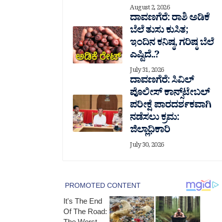
August 2, 2026
ದಾವಣಗೆರೆ: ರಾಶಿ ಅಡಿಕೆ
ಬೆಲೆ ತುಸು‌ ಕುಸಿತ;
ಇಂದಿನ ಕನಿಷ್ಠ, ಗರಿಷ್ಠ ಬೆಲೆ
ಎಷ್ಟಿದೆ..?
July 31, 2026
ದಾವಣಗೆರೆ: ಸಿವಿಲ್
ಪೊಲೀಸ್ ಕಾನ್ಸ್‌ಟೇಬಲ್
ಪರೀಕ್ಷೆ ಪಾರದರ್ಶಕವಾಗಿ
ನಡೆಸಲು ಕ್ರಮ:
ಜಿಲ್ಲಾಧಿಕಾರಿ
July 30, 2026