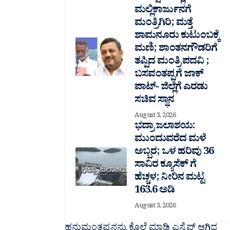
ಮಲ್ಲಿಕಾರ್ಜುನಗೆ
ಮಂತ್ರಿಗಿರಿ; ಮತ್ತೆ
ಶಾಮನೂರು ಕುಟುಂಬಕ್ಕೆ
ಮಣಿ; ಶಾಂತನಗೌಡರಿಗೆ
ತಪ್ಪಿದ ಮಂತ್ರಿ ಪದವಿ ;
ಬಸವಂತಪ್ಪಗೆ ಜಾಕ್
ಪಾಟ್- ಜಿಲ್ಲೆಗೆ ಎರಡು
ಸಚಿವ ಸ್ಥಾನ
August 3, 2026
ಭದ್ರಾ ಜಲಾಶಯ:
ಮುಂದುವರೆದ ಮಳೆ
ಅಬ್ಬರ; ಒಳ ಹರಿವು 36
ಸಾವಿರ‌ ಕ್ಯೂಸೆಕ್ ಗೆ
ಹೆಚ್ಚಳ; ನೀರಿನ ಮಟ್ಟ
163.6 ಅಡಿ
August 3, 2026
ಹನುಮಂತಪ್ಪನನ್ನು ಕೊಲೆ ಮಾಡಿ ಎಸ್ಕೆಪ್ ಆಗಿದ್ದ