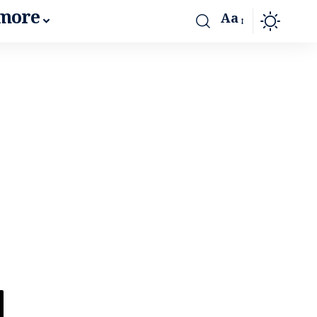
more
Aa