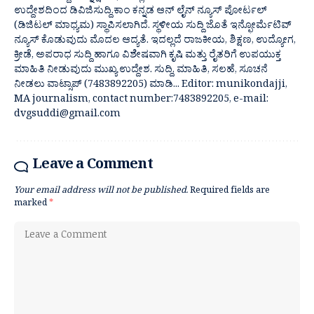
ಉದ್ದೇಶದಿಂದ ಡಿವಿಜಿಸುದ್ದಿ.ಕಾಂ ಕನ್ನಡ ಆನ್ ಲೈನ್ ನ್ಯೂಸ್ ಪೋರ್ಟಲ್
(ಡಿಜಿಟಲ್ ಮಾಧ್ಯಮ) ಸ್ಥಾಪಿಸಲಾಗಿದೆ. ಸ್ಥಳೀಯ ಸುದ್ದಿ ಜೊತೆ ಇನ್ಫೋರ್ಮೆಟಿವ್
ನ್ಯೂಸ್ ಕೊಡುವುದು ಮೊದಲ ಆದ್ಯತೆ. ಇದಲ್ಲದೆ ರಾಜಕೀಯ, ಶಿಕ್ಷಣ, ಉದ್ಯೋಗ,
ಕ್ರೀಡೆ, ಅಪರಾಧ ಸುದ್ದಿ ಹಾಗೂ ವಿಶೇಷವಾಗಿ ಕೃಷಿ ಮತ್ತು ರೈತರಿಗೆ ಉಪಯುಕ್ತ
ಮಾಹಿತಿ ನೀಡುವುದು ಮುಖ್ಯ ಉದ್ದೇಶ. ಸುದ್ದಿ, ಮಾಹಿತಿ, ಸಲಹೆ, ಸೂಚನೆ
ನೀಡಲು ವಾಟ್ಸಾಪ್ (7483892205) ಮಾಡಿ... Editor: munikondajji,
MA journalism, contact number:7483892205, e-mail:
dvgsuddi@gmail.com
Leave a Comment
Your email address will not be published.
Required fields are
marked
*