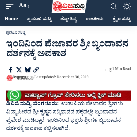
Aa
Home
ಪ್ರಮುಖ ಸುದ್ದಿ
ಜ್ಯೋತಿಷ್ಯ
ರಾಜಕೀಯ
ಕ್ರೈಂ ಸುದ್ದಿ
ಪ್ರಮುಖ ಸುದ್ದಿ
ಇಂದಿನಿಂದ ಪೇಜಾವರ ಶ್ರೀ ಬೃಂದಾವನ
ದರ್ಶನಕ್ಕೆ ಅವಕಾಶ
1 Min Read
DVGSUDDI
By
Last updated: December 30, 2019
ಡಿವಿಜಿ ಸುದ್ದಿ, ಬೆಂಗಳೂರು:
ಉಡುಪಿಯ ಪೇಜಾವರ ಶ್ರೀಗಳು
ವಿದ್ಯಾಪೀಠದ ಶ್ರೀ ಕೃಷ್ಣನ ಸನ್ನಿಧಾನದ ಪಕ್ಕದಲ್ಲೇ ಬೃಂದಾವನ
ಪ್ರವೇಶ ಮಾಡಿದ್ದಾರೆ. ಇಂದಿನಿಂದ ಭಕ್ತರು ಶ್ರೀಗಳ ಬೃಂದಾವನ
ದರ್ಶನಕ್ಕೆ ಅವಕಾಶ ಕಲ್ಪಿಸಲಾಗಿದೆ.