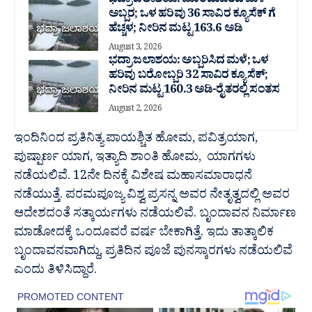
ಭದ್ರಾ ಜಲಾಶಯ: ಮುಂದುವರೆದ ಮಳೆ
ಅಬ್ಬರ; ಒಳ ಹರಿವು 36 ಸಾವಿರ‌ ಕ್ಯೂಸೆಕ್ ಗೆ
ಹೆಚ್ಚಳ; ನೀರಿನ ಮಟ್ಟ 163.6 ಅಡಿ
August 3, 2026
ಭದ್ರಾ ಜಲಾಶಯ: ಅಬ್ಬರಿಸಿದ ಮಳೆ; ಒಳ
ಹರಿವು ಬರೋಬ್ಬರಿ 32 ಸಾವಿರ‌ ಕ್ಯೂಸೆಕ್;
ನೀರಿನ ಮಟ್ಟ 160.3 ಅಡಿ-ರೈತರಲ್ಲಿ ಸಂತಸ
August 2, 2026
ಇಂದಿನಿಂದ ಪ್ರತಿನಿತ್ಯ ಪಾಯಶ್ಚಿತ ಹೋಮ, ಪವಿತ್ರಯಾಗ,
ಪುಷ್ಪಾರ್ಣ ಯಾಗ, ಇತ್ಯಾದಿ ಶಾಂತಿ ಹೋಮ, ಯಾಗಗಳು
ನಡೆಯಲಿವೆ. 12ನೇ ದಿನಕ್ಕೆ ವಿಶೇಷ ಮಹಾಸಮಾರಾಧನೆ
ನಡೆಯುತ್ತೆ. ಪರಮಪೂಜ್ಯ ವಿಶ್ವ ಪ್ರಸನ್ನ ಅವರ ನೇತೃತ್ವದಲ್ಲಿ ಅವರ
ಆದೇಶದಂತೆ ಸತ್ಕಾರ್ಯಗಳು ನಡೆಯಲಿವೆ. ಬೃಂದಾವನ ನಿರ್ಮಾಣ
ಮಾಡೋದಕ್ಕೆ ಒಂದೂವರೆ ವರ್ಷ ಬೇಕಾಗಿತ್ತೆ. ಇದು ತಾತ್ಕಾಲಿಕ
ಬೃಂದಾವನವಾಗಿದ್ದು, ಪ್ರತಿದಿನ ಪೂಜೆ ಪುನಸ್ಕಾರಗಳು ನಡೆಯಲಿವೆ
ಎಂದು ತಿಳಿಸಿದ್ದಾರೆ.