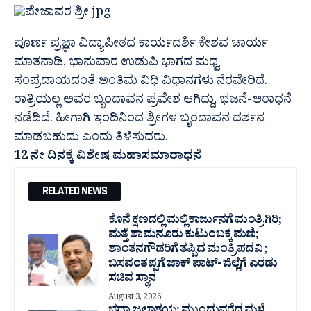
ಪೂರ್ಣ ಪ್ರಜ್ಞಾ ವಿದ್ಯಾಪೀಠದ ಕಾರ್ಯದರ್ಶಿ ಕೇಶವ ಚಾರ್ಯ
ಮಾತನಾಡಿ, ಭಾನುವಾರ ಉಡುಪಿ ಭಾಗದ ಮಧ್ವ
ಸಂಪ್ರದಾಯದಂತೆ ಅಂತಿಮ ವಿಧಿ ವಿಧಾನಗಳು ನೆರವೇರಿದೆ.
ರಾತ್ರಿಯಲ್ಲ ಅವರ ಬೃಂದಾವನ ಪ್ರವೇಶ ಆಗಿದ್ದು, ಭಜನೆ-ಆರಾಧನೆ
ನಡೆದಿದೆ. ಹೀಗಾಗಿ ಇಂದಿನಿಂದ ಶ್ರೀಗಳ ಬೃಂದಾವನ ದರ್ಶನ
ಮಾಡಬಹುದು ಎಂದು ತಿಳಿಸುದರು.
12 ನೇ ದಿನಕ್ಕೆ ವಿಶೇಷ ಮಹಾಸಮಾರಾಧನೆ
RELATED NEWS
ಕೊನೆ ಕ್ಷಣದಲ್ಲಿ ಮಲ್ಲಿಕಾರ್ಜುನಗೆ ಮಂತ್ರಿಗಿರಿ;
ಮತ್ತೆ ಶಾಮನೂರು ಕುಟುಂಬಕ್ಕೆ ಮಣಿ;
ಶಾಂತನಗೌಡರಿಗೆ ತಪ್ಪಿದ ಮಂತ್ರಿ ಪದವಿ ;
ಬಸವಂತಪ್ಪಗೆ ಜಾಕ್ ಪಾಟ್- ಜಿಲ್ಲೆಗೆ ಎರಡು
ಸಚಿವ ಸ್ಥಾನ
August 3, 2026