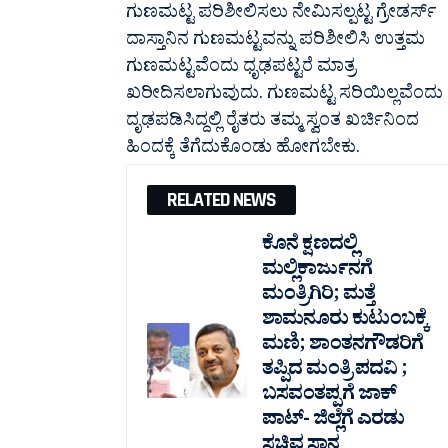
ಗುಣಮಟ್ಟ ಪರಿಶೀಲಿಸಲು ನೇಮಿಸಲ್ಪಟ್ಟ ಗ್ರೇಡರ್ಸ್
ದಾಸ್ತಾನಿನ ಗುಣಮಟ್ಟವನ್ನು ಪರಿಶೀಲಿಸಿ ಉತ್ತಮ
ಗುಣಮಟ್ಟವೆಂದು ಧೃಢಪಟ್ಟರೆ ಮಾತ್ರ
ಖರೀದಿಸಲಾಗುವುದು. ಗುಣಮಟ್ಟ ಸರಿಯಿಲ್ಲವೆಂದು
ದೃಢಪಡಿಸಿದ್ದಲ್ಲಿ ರೈತರು ತಮ್ಮ ಸ್ವಂತ ಖರ್ಚಿನಿಂದ
ಹಿಂದಕ್ಕೆ ತೆಗೆದುಕೊಂಡು ಹೋಗಬೇಕು.
RELATED NEWS
ಕೊನೆ ಕ್ಷಣದಲ್ಲಿ
ಮಲ್ಲಿಕಾರ್ಜುನಗೆ
ಮಂತ್ರಿಗಿರಿ; ಮತ್ತೆ
ಶಾಮನೂರು ಕುಟುಂಬಕ್ಕೆ
ಮಣಿ; ಶಾಂತನಗೌಡರಿಗೆ
ತಪ್ಪಿದ ಮಂತ್ರಿ ಪದವಿ ;
ಬಸವಂತಪ್ಪಗೆ ಜಾಕ್
ಪಾಟ್- ಜಿಲ್ಲೆಗೆ ಎರಡು
ಸಚಿವ ಸ್ಥಾನ