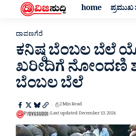
home
ಪ್ರಮುಖ ಸ
ದಾವಣಗೆರೆ
ಕನಿಷ್ಠ ಬೆಂಬಲ ಬೆಲೆ 
ಖರೀದಿಗೆ ನೋಂದಣಿ ಶು
ಬೆಂಬಲ ಬೆಲೆ
2 Min Read
DVGSUDDI
By
Last updated: December 13, 2024