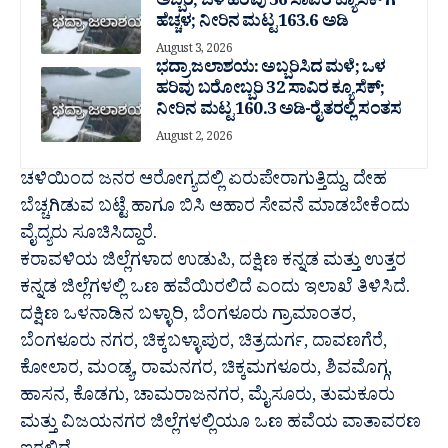
ಅಬ್ಬರ; ಒಳ ಹರಿವು 36 ಸಾವಿರ‌ ಕ್ಯೂಸೆಕ್ ಗೆ
ಹೆಚ್ಚಳ; ನೀರಿನ ಮಟ್ಟ 163.6 ಅಡಿ
August 3, 2026
ಭದ್ರಾ ಜಲಾಶಯ: ಅಬ್ಬರಿಸಿದ ಮಳೆ; ಒಳ
ಹರಿವು ಬರೋಬ್ಬರಿ 32 ಸಾವಿರ‌ ಕ್ಯೂಸೆಕ್;
ನೀರಿನ ಮಟ್ಟ 160.3 ಅಡಿ-ರೈತರಲ್ಲಿ ಸಂತಸ
August 2, 2026
ಚಳಿಯಿಂದ ಜನರ ಆರೋಗ್ಯದಲ್ಲಿ ಏರುಪೇರಾಗುತ್ತಿದ್ದು, ದೇಹ
ಬೆಚ್ಚಗಿಡುವ ಬಟ್ಟೆ ಹಾಗೂ ಬಿಸಿ ಆಹಾರ ಸೇವನೆ ಮಾಡಬೇಕೆಂದು
ವೈದ್ಯರು ಸೂಚಿಸಿದ್ದಾರೆ.
ಕರಾವಳಿಯ ಜಿಲ್ಲೆಗಳಾದ ಉಡುಪಿ, ದಕ್ಷಿಣ ಕನ್ನಡ ಮತ್ತು ಉತ್ತರ
ಕನ್ನಡ ಜಿಲ್ಲೆಗಳಲ್ಲಿ ಒಣ ಹವೆಯಿರಲಿದೆ ಎಂದು ಇಲಾಖೆ ತಿಳಿಸಿದೆ.
ದಕ್ಷಿಣ ಒಳನಾಡಿನ ಬಳ್ಳಾರಿ, ಬೆಂಗಳೂರು ಗ್ರಾಮಾಂತರ,
ಬೆಂಗಳೂರು ನಗರ, ಚಿಕ್ಕಬಳ್ಳಾಪುರ, ಚಿತ್ರದುರ್ಗ, ದಾವಣಗೆರೆ,
ಕೋಲಾರ, ಮಂಡ್ಯ, ರಾಮನಗರ, ಚಿಕ್ಕಮಗಳೂರು, ಶಿವಮೊಗ್ಗ,
ಹಾಸನ, ಕೊಡಗು, ಚಾಮರಾಜನಗರ, ಮೈಸೂರು, ತುಮಕೂರು
ಮತ್ತು ವಿಜಯನಗರ ಜಿಲ್ಲೆಗಳಲ್ಲಿಯೂ ಒಣ ಹವೆಯ ವಾತಾವರಣ