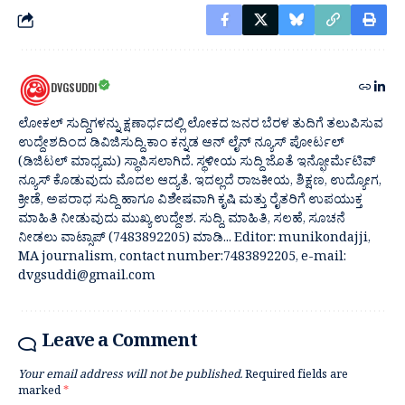
DVGSUDDI
ಲೋಕಲ್ ಸುದ್ದಿಗಳನ್ನು ಕ್ಷಣಾರ್ಧದಲ್ಲಿ ಲೋಕದ ಜನರ ಬೆರಳ ತುದಿಗೆ ತಲುಪಿಸುವ
ಉದ್ದೇಶದಿಂದ ಡಿವಿಜಿಸುದ್ದಿ.ಕಾಂ ಕನ್ನಡ ಆನ್ ಲೈನ್ ನ್ಯೂಸ್ ಪೋರ್ಟಲ್
(ಡಿಜಿಟಲ್ ಮಾಧ್ಯಮ) ಸ್ಥಾಪಿಸಲಾಗಿದೆ. ಸ್ಥಳೀಯ ಸುದ್ದಿ ಜೊತೆ ಇನ್ಫೋರ್ಮೆಟಿವ್
ನ್ಯೂಸ್ ಕೊಡುವುದು ಮೊದಲ ಆದ್ಯತೆ. ಇದಲ್ಲದೆ ರಾಜಕೀಯ, ಶಿಕ್ಷಣ, ಉದ್ಯೋಗ,
ಕ್ರೀಡೆ, ಅಪರಾಧ ಸುದ್ದಿ ಹಾಗೂ ವಿಶೇಷವಾಗಿ ಕೃಷಿ ಮತ್ತು ರೈತರಿಗೆ ಉಪಯುಕ್ತ
ಮಾಹಿತಿ ನೀಡುವುದು ಮುಖ್ಯ ಉದ್ದೇಶ. ಸುದ್ದಿ, ಮಾಹಿತಿ, ಸಲಹೆ, ಸೂಚನೆ
ನೀಡಲು ವಾಟ್ಸಾಪ್ (7483892205) ಮಾಡಿ... Editor: munikondajji,
MA journalism, contact number:7483892205, e-mail:
dvgsuddi@gmail.com
Leave a Comment
Your email address will not be published.
Required fields are
marked
*