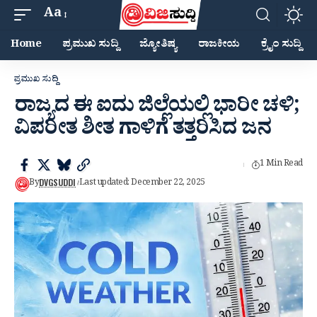
Aa
Home
ಪ್ರಮುಖ ಸುದ್ದಿ
ಜ್ಯೋತಿಷ್ಯ
ರಾಜಕೀಯ
ಕ್ರೈಂ ಸುದ್ದಿ
ಪ್ರಮುಖ ಸುದ್ದಿ
ರಾಜ್ಯದ ಈ ಐದು ಜಿಲ್ಲೆಯಲ್ಲಿ ಭಾರೀ ಚಳಿ;
ವಿಪರೀತ ಶೀತ ಗಾಳಿಗೆ ತತ್ತರಿಸಿದ ಜನ
1 Min Read
DVGSUDDI
By
Last updated: December 22, 2025