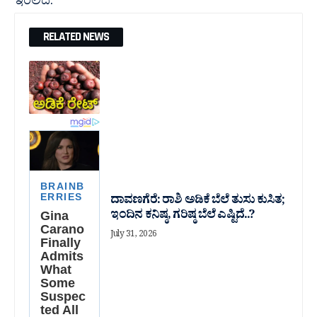
ಇರಲಿದೆ.
RELATED NEWS
ದಾವಣಗೆರೆ: ರಾಶಿ ಅಡಿಕೆ ಬೆಲೆ ತುಸು‌ ಕುಸಿತ;
ಇಂದಿನ ಕನಿಷ್ಠ, ಗರಿಷ್ಠ ಬೆಲೆ ಎಷ್ಟಿದೆ..?
July 31, 2026