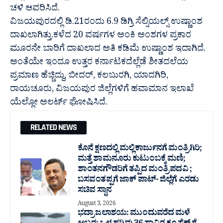
ಚಳಿ ಆವರಿಸಿದೆ.
ವಿಜಯಪುರದಲ್ಲಿ ಡಿ.21ರಂದು 6.9 ಡಿಗ್ರಿ ಸೆಲ್ಸಿಯಲ್ಸ್ ಉಷ್ಣಾಂಶ
ದಾಖಲಾಗಿತ್ತು.ಕಳೆದ 20 ವರ್ಷಗಳ ಅಂಕಿ ಅಂಶಗಳ ಪ್ರಕಾರ
ಮೂರನೇ ಬಾರಿಗೆ ದಾಖಲಾದ ಅತಿ ಕಡಿಮೆ ಉಷ್ಣಾಂಶ ಇದಾಗಿದೆ.
ಅಂತೆಯೇ ಇಂದೂ ಉತ್ತರ ಕರ್ನಾಟಕದೆಲ್ಲೆಡೆ ಶೀತದಲೆಯ
ಪ್ರಮಾಣ ಹೆಚ್ಚಿದ್ದು, ಬೀದರ್, ಕಲಬುರಗಿ, ಯಾದಗಿರಿ,
ರಾಯಚೂರು, ವಿಜಯಪುರ ಜಿಲ್ಲೆಗಳಿಗೆ ಹವಾಮಾನ ಇಲಾಖೆ
ಯೆಲ್ಲೋ ಅಲರ್ಟ್​ ಘೋಷಿಸಿದೆ.
RELATED NEWS
ಕೊನೆ ಕ್ಷಣದಲ್ಲಿ ಮಲ್ಲಿಕಾರ್ಜುನಗೆ ಮಂತ್ರಿಗಿರಿ;
ಮತ್ತೆ ಶಾಮನೂರು ಕುಟುಂಬಕ್ಕೆ ಮಣಿ;
ಶಾಂತನಗೌಡರಿಗೆ ತಪ್ಪಿದ ಮಂತ್ರಿ ಪದವಿ ;
ಬಸವಂತಪ್ಪಗೆ ಜಾಕ್ ಪಾಟ್- ಜಿಲ್ಲೆಗೆ ಎರಡು
ಸಚಿವ ಸ್ಥಾನ
August 3, 2026
ಭದ್ರಾ ಜಲಾಶಯ: ಮುಂದುವರೆದ ಮಳೆ