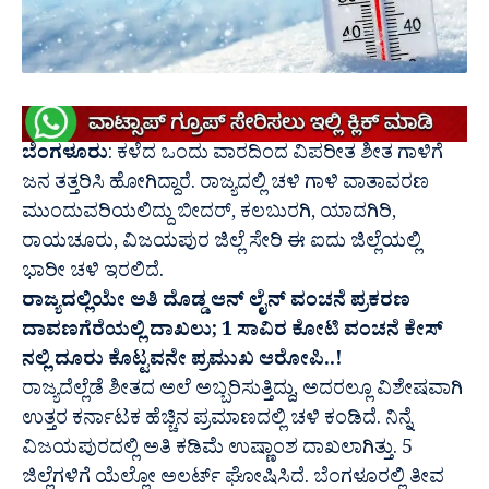
ಬೆಂಗಳೂರು
: ಕಳೆದ ಒಂದು ವಾರದಿಂದ ವಿಪರೀತ ಶೀತ ಗಾಳಿಗೆ
ಜನ ತತ್ತರಿಸಿ ಹೋಗಿದ್ದಾರೆ. ರಾಜ್ಯದಲ್ಲಿ ಚಳಿ ಗಾಳಿ ವಾತಾವರಣ
ಮುಂದುವರಿಯಲಿದ್ದು ಬೀದರ್, ಕಲಬುರಗಿ, ಯಾದಗಿರಿ,
ರಾಯಚೂರು, ವಿಜಯಪುರ ಜಿಲ್ಲೆ ಸೇರಿ ಈ ಐದು ಜಿಲ್ಲೆಯಲ್ಲಿ
ಭಾರೀ ಚಳಿ ಇರಲಿದೆ.
ರಾಜ್ಯದಲ್ಲಿಯೇ ಅತಿ ದೊಡ್ಡ ಆನ್ ಲೈನ್ ವಂಚನೆ ಪ್ರಕರಣ
ದಾವಣಗೆರೆಯಲ್ಲಿ ದಾಖಲು; 1 ಸಾವಿರ ಕೋಟಿ ವಂಚನೆ ಕೇಸ್
ನಲ್ಲಿ ದೂರು ಕೊಟ್ಟವನೇ ಪ್ರಮುಖ ಆರೋಪಿ..!
ರಾಜ್ಯದೆಲ್ಲೆಡೆ ಶೀತದ ಅಲೆ ಅಬ್ಬರಿಸುತ್ತಿದ್ದು, ಅದರಲ್ಲೂ ವಿಶೇಷವಾಗಿ
ಉತ್ತರ ಕರ್ನಾಟಕ ಹೆಚ್ಚಿನ ಪ್ರಮಾಣದಲ್ಲಿ ಚಳಿ ಕಂಡಿದೆ. ನಿನ್ನೆ
ವಿಜಯಪುರದಲ್ಲಿ ಅತಿ ಕಡಿಮೆ ಉಷ್ಣಾಂಶ ದಾಖಲಾಗಿತ್ತು. 5
ಜಿಲ್ಲೆಗಳಿಗೆ ಯೆಲ್ಲೋ ಅಲರ್ಟ್​ ಘೋಷಿಸಿದೆ. ಬೆಂಗಳೂರಲ್ಲಿ ತೀವ