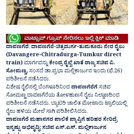
ದಾವಣಗೆರೆ
:
ದಾವಣಗೆರೆ-ಚಿತ್ರದುರ್ಗ-ತುಮಕೂರು ನೇರ ರೈಲು
(Davangere-Chitradurga-Tumkur direct
train)
ಮಾರ್ಗವನ್ನು
ಕೇಂದ್ರ ರೈಲ್ವೆ ಖಾತೆ ರಾಜ್ಯ ಸಚಿವ ವಿ.
ಸೋಮಣ್ಣ,
ಸಂಸದೆ ಡಾ.ಪ್ರಭಾ ಮಲ್ಲಿಕಾರ್ಜುನ ಇಂದು (ಫೆ.26)
ಪರಿಶೀಲನೆ ನಡೆಸಿದರು.
ವಿಶೇಷ ರೈಲಿನಲ್ಲಿ ಬೆಂಗಳೂರಿನಿಂದ
ದಾವಣಗೆರೆಗೆ
ಸಚಿವ
ಸೋಮಣ್ಣ‌ ದಾವಣಗೆರೆಯ ತೋಳಹುಣಸೆ ರೈಲು ನಿಲ್ದಾಣದಿಂದ
ಪರಿಶೀಲನೆ ನಡೆಸಿದರು. ಬ್ಯಾಟರಿ ಚಾಲಿತ ಮೋಟಾರು ಟ್ರಾಲಿಯಲ್ಲಿ
ರೈಲು ಹಳಿಯ ಮೇಲೆ ಸಾಗಿ ಪರಿಶೀಲಿಸಿದರು.
ದಾವಣಗೆರೆ ಮಹಾನಗರ ಪಾಲಿಕೆ ವ್ಯಾಪ್ತಿಗೆ ಹರಿಹರ ಸೇರಿದ್ರೆ
ಇನ್ನಷ್ಟು ಅಭಿವೃದ್ಧಿ; ಸಚಿವ ಎಸ್.ಎಸ್. ಮಲ್ಲಿಕಾರ್ಜುನ