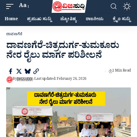
Aa
Home
ಪ್ರಮುಖ ಸುದ್ದಿ
ಜ್ಯೋತಿಷ್ಯ
ರಾಜಕೀಯ
ಕ್ರೈಂ ಸುದ್ದಿ
ದಾವಣಗೆರೆ
ದಾವಣಗೆರೆ-ಚಿತ್ರದುರ್ಗ-ತುಮಕೂರು
ನೇರ ರೈಲು ಮಾರ್ಗ ಪರಿಶೀಲನೆ
1 Min Read
DVGSUDDI
By
Last updated: February 26, 2026