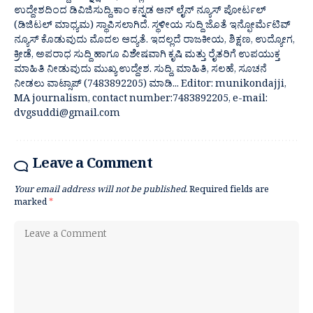
ಉದ್ದೇಶದಿಂದ ಡಿವಿಜಿಸುದ್ದಿ.ಕಾಂ ಕನ್ನಡ ಆನ್ ಲೈನ್ ನ್ಯೂಸ್ ಪೋರ್ಟಲ್
(ಡಿಜಿಟಲ್ ಮಾಧ್ಯಮ) ಸ್ಥಾಪಿಸಲಾಗಿದೆ. ಸ್ಥಳೀಯ ಸುದ್ದಿ ಜೊತೆ ಇನ್ಫೋರ್ಮೆಟಿವ್
ನ್ಯೂಸ್ ಕೊಡುವುದು ಮೊದಲ ಆದ್ಯತೆ. ಇದಲ್ಲದೆ ರಾಜಕೀಯ, ಶಿಕ್ಷಣ, ಉದ್ಯೋಗ,
ಕ್ರೀಡೆ, ಅಪರಾಧ ಸುದ್ದಿ ಹಾಗೂ ವಿಶೇಷವಾಗಿ ಕೃಷಿ ಮತ್ತು ರೈತರಿಗೆ ಉಪಯುಕ್ತ
ಮಾಹಿತಿ ನೀಡುವುದು ಮುಖ್ಯ ಉದ್ದೇಶ. ಸುದ್ದಿ, ಮಾಹಿತಿ, ಸಲಹೆ, ಸೂಚನೆ
ನೀಡಲು ವಾಟ್ಸಾಪ್ (7483892205) ಮಾಡಿ... Editor: munikondajji,
MA journalism, contact number:7483892205, e-mail:
dvgsuddi@gmail.com
Leave a Comment
Your email address will not be published.
Required fields are
marked
*