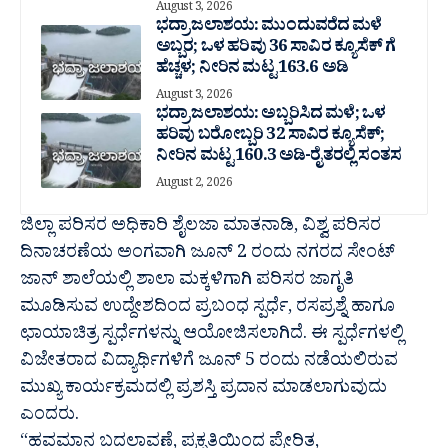
August 3, 2026
ಭದ್ರಾ ಜಲಾಶಯ: ಮುಂದುವರೆದ ಮಳೆ
ಅಬ್ಬರ; ಒಳ ಹರಿವು 36 ಸಾವಿರ‌ ಕ್ಯೂಸೆಕ್ ಗೆ
ಹೆಚ್ಚಳ; ನೀರಿನ ಮಟ್ಟ 163.6 ಅಡಿ
August 3, 2026
ಭದ್ರಾ ಜಲಾಶಯ: ಅಬ್ಬರಿಸಿದ ಮಳೆ; ಒಳ
ಹರಿವು ಬರೋಬ್ಬರಿ 32 ಸಾವಿರ‌ ಕ್ಯೂಸೆಕ್;
ನೀರಿನ ಮಟ್ಟ 160.3 ಅಡಿ-ರೈತರಲ್ಲಿ ಸಂತಸ
August 2, 2026
ಜಿಲ್ಲಾ ಪರಿಸರ ಅಧಿಕಾರಿ ಶೈಲಜಾ ಮಾತನಾಡಿ, ವಿಶ್ವ ಪರಿಸರ
ದಿನಾಚರಣೆಯ ಅಂಗವಾಗಿ ಜೂನ್ 2 ರಂದು ನಗರದ ಸೇಂಟ್
ಜಾನ್ ಶಾಲೆಯಲ್ಲಿ ಶಾಲಾ ಮಕ್ಕಳಿಗಾಗಿ ಪರಿಸರ ಜಾಗೃತಿ
ಮೂಡಿಸುವ ಉದ್ದೇಶದಿಂದ ಪ್ರಬಂಧ ಸ್ಪರ್ಧೆ, ರಸಪ್ರಶ್ನೆ ಹಾಗೂ
ಛಾಯಾಚಿತ್ರ ಸ್ಪರ್ಧೆಗಳನ್ನು ಆಯೋಜಿಸಲಾಗಿದೆ. ಈ ಸ್ಪರ್ಧೆಗಳಲ್ಲಿ
ವಿಜೇತರಾದ ವಿದ್ಯಾರ್ಥಿಗಳಿಗೆ ಜೂನ್ 5 ರಂದು ನಡೆಯಲಿರುವ
ಮುಖ್ಯ ಕಾರ್ಯಕ್ರಮದಲ್ಲಿ ಪ್ರಶಸ್ತಿ ಪ್ರದಾನ ಮಾಡಲಾಗುವುದು
ಎಂದರು.
“ಹವಮಾನ ಬದಲಾವಣೆ, ಪ್ರಕೃತಿಯಿಂದ ಪ್ರೇರಿತ,