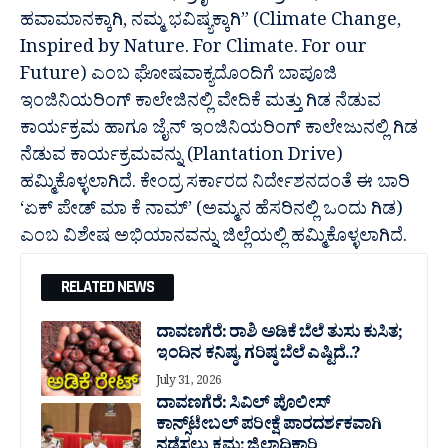
ಹವಾಮಾನಕ್ಕಾಗಿ, ನಮ್ಮ ಭವಿಷ್ಯಕ್ಕಾಗಿ” (Climate Change,
Inspired by Nature. For Climate. For our
Future) ಎಂಬ ಘೋಷವಾಕ್ಯದೊಂದಿಗೆ ಬಾಪೂಜಿ
ಇಂಜಿನಿಯರಿಂಗ್‌ ಕಾಲೇಜಿನಲ್ಲಿ ವೇದಿಕೆ ಮತ್ತು ಗಿಡ ನೆಡುವ
ಕಾರ್ಯಕ್ರಮ ಹಾಗೂ ಜೈನ್‌ ಇಂಜಿನಿಯರಿಂಗ್‌ ಕಾಲೇಜುನಲ್ಲಿ ಗಿಡ
ನೆಡುವ ಕಾರ್ಯಕ್ರಮವನ್ನು (Plantation Drive)
ಹಮ್ಮಿಕೊಳ್ಳಲಾಗಿದೆ. ಕೇಂದ್ರ ಸರ್ಕಾರದ ನಿರ್ದೇಶನದಂತೆ ಈ ಬಾರಿ
‘ಏಕ್ ಪೇಡ್ ಮಾ ಕೆ ನಾಮ್’ (ಅಮ್ಮನ ಹೆಸರಿನಲ್ಲಿ ಒಂದು ಗಿಡ)
ಎಂಬ ವಿಶೇಷ ಅಭಿಯಾನವನ್ನು ಜಿಲ್ಲೆಯಲ್ಲಿ ಹಮ್ಮಿಕೊಳ್ಳಲಾಗಿದೆ.
RELATED NEWS
ದಾವಣಗೆರೆ: ರಾಶಿ ಅಡಿಕೆ ಬೆಲೆ ತುಸು‌ ಕುಸಿತ;
ಇಂದಿನ ಕನಿಷ್ಠ, ಗರಿಷ್ಠ ಬೆಲೆ ಎಷ್ಟಿದೆ..?
July 31, 2026
ದಾವಣಗೆರೆ: ಸಿವಿಲ್ ಪೊಲೀಸ್
ಕಾನ್ಸ್‌ಟೇಬಲ್ ಪರೀಕ್ಷೆ ಪಾರದರ್ಶಕವಾಗಿ