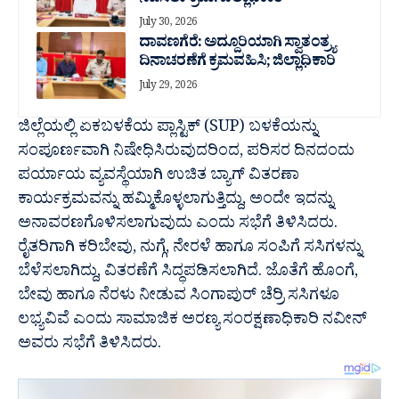
ನಡೆಸಲು ಕ್ರಮ: ಜಿಲ್ಲಾಧಿಕಾರಿ
July 30, 2026
ದಾವಣಗೆರೆ: ಅದ್ದೂರಿಯಾಗಿ ಸ್ವಾತಂತ್ರ್ಯ
ದಿನಾಚರಣೆಗೆ ಕ್ರಮವಹಿಸಿ; ಜಿಲ್ಲಾಧಿಕಾರಿ
July 29, 2026
ಜಿಲ್ಲೆಯಲ್ಲಿ ಏಕಬಳಕೆಯ ಪ್ಲಾಸ್ಟಿಕ್ (SUP) ಬಳಕೆಯನ್ನು
ಸಂಪೂರ್ಣವಾಗಿ ನಿಷೇಧಿಸಿರುವುದರಿಂದ, ಪರಿಸರ ದಿನದಂದು
ಪರ್ಯಾಯ ವ್ಯವಸ್ಥೆಯಾಗಿ ಉಚಿತ ಬ್ಯಾಗ್ ವಿತರಣಾ
ಕಾರ್ಯಕ್ರಮವನ್ನು ಹಮ್ಮಿಕೊಳ್ಳಲಾಗುತ್ತಿದ್ದು, ಅಂದೇ ಇದನ್ನು
ಅನಾವರಣಗೊಳಿಸಲಾಗುವುದು ಎಂದು ಸಭೆಗೆ ತಿಳಿಸಿದರು.
ರೈತರಿಗಾಗಿ ಕರಿಬೇವು, ನುಗ್ಗೆ, ನೇರಳೆ ಹಾಗೂ ಸಂಪಿಗೆ ಸಸಿಗಳನ್ನು
ಬೆಳೆಸಲಾಗಿದ್ದು, ವಿತರಣೆಗೆ ಸಿದ್ಧಪಡಿಸಲಾಗಿದೆ. ಜೊತೆಗೆ ಹೊಂಗೆ,
ಬೇವು ಹಾಗೂ ನೆರಳು ನೀಡುವ ಸಿಂಗಾಪುರ್ ಚೆರ್ರಿ ಸಸಿಗಳೂ
ಲಭ್ಯವಿವೆ ಎಂದು ಸಾಮಾಜಿಕ ಅರಣ್ಯ ಸಂರಕ್ಷಣಾಧಿಕಾರಿ ನವೀನ್‌
ಅವರು ಸಭೆಗೆ ತಿಳಿಸಿದರು.