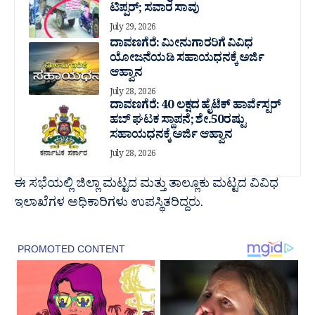
ಟಿಪ್ಪರ್; ಸವಾರ ಸಾವು
July 29, 2026
ದಾವಣಗೆರೆ: ಮೀನುಗಾರರಿಗೆ ವಿವಿಧ
ಯೋಜನೆಯಡಿ ಸಹಾಯಧನಕ್ಕೆ ಅರ್ಜಿ
ಆಹ್ವಾನ
July 28, 2026
ದಾವಣಗೆರೆ: 40 ಲಕ್ಷದ ಹೈಟೆಕ್ ಹಾರ್ವೆಸ್ಟರ್
ಹಬ್ ಘಟಕ ಸ್ಥಾಪನೆ; ಶೇ.50ರಷ್ಟು
ಸಹಾಯಧನಕ್ಕೆ ಅರ್ಜಿ ಆಹ್ವಾನ
July 28, 2026
ಈ ಸಭೆಯಲ್ಲಿ ಜಿಲ್ಲಾ ಮಟ್ಟದ ಮತ್ತು ತಾಲ್ಲೂಕು ಮಟ್ಟದ ವಿವಿಧ
ಇಲಾಖೆಗಳ ಅಧಿಕಾರಿಗಳು ಉಪಸ್ಥಿತರಿದ್ದರು.