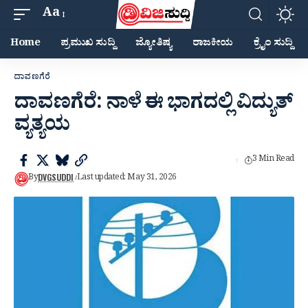
Aa
Home
ಪ್ರಮುಖ ಸುದ್ದಿ
ಜ್ಯೋತಿಷ್ಯ
ರಾಜಕೀಯ
ಕ್ರೈಂ ಸುದ್ದಿ
ದಾವಣಗೆರೆ
ದಾವಣಗೆರೆ: ನಾಳೆ‌ ಈ ಭಾಗದಲ್ಲಿ ವಿದ್ಯುತ್‌
ವ್ಯತ್ಯಯ
3 Min Read
DVGSUDDI
By
Last updated: May 31, 2026