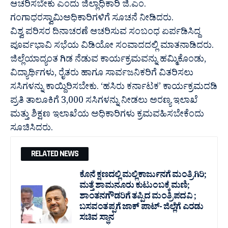
ಆಚರಿಸಬೇಕು ಎಂದು ಜಿಲ್ಲಾಧಿಕಾರಿ ಜಿ.ಎಂ.
ಗಂಗಾಧರಸ್ವಾಮಿಅಧಿಕಾರಿಗಳಿಗೆ ಸೂಚನೆ ನೀಡಿದರು.
ವಿಶ್ವ ಪರಿಸರ ದಿನಾಚರಣೆ ಆಚರಿಸುವ ಸಂಬಂಧ ಏರ್ಪಡಿಸಿದ್ದ
ಪೂರ್ವಭಾವಿ ಸಭೆಯ ವಿಡಿಯೋ ಸಂವಾದದಲ್ಲಿ ಮಾತನಾಡಿದರು.
ಜಿಲ್ಲೆಯಾದ್ಯಂತ ಗಿಡ ನೆಡುವ ಕಾರ್ಯಕ್ರಮವನ್ನು ಹಮ್ಮಿಕೊಂಡು,
ವಿದ್ಯಾರ್ಥಿಗಳು, ರೈತರು ಹಾಗೂ ಸಾರ್ವಜನಿಕರಿಗೆ ವಿತರಿಸಲು
ಸಸಿಗಳನ್ನು ಕಾಯ್ದಿರಿಸಬೇಕು. ‘ಹಸಿರು ಕರ್ನಾಟಕ’ ಕಾರ್ಯಕ್ರಮದಡಿ
ಪ್ರತಿ ತಾಲೂಕಿಗೆ 3,000 ಸಸಿಗಳನ್ನು ನೀಡಲು ಅರಣ್ಯ ಇಲಾಖೆ
ಮತ್ತು ಶಿಕ್ಷಣ ಇಲಾಖೆಯ ಅಧಿಕಾರಿಗಳು ಕ್ರಮವಹಿಸಬೇಕೆಂದು
ಸೂಚಿಸಿದರು.
RELATED NEWS
ಕೊನೆ ಕ್ಷಣದಲ್ಲಿ ಮಲ್ಲಿಕಾರ್ಜುನಗೆ ಮಂತ್ರಿಗಿರಿ;
ಮತ್ತೆ ಶಾಮನೂರು ಕುಟುಂಬಕ್ಕೆ ಮಣಿ;
ಶಾಂತನಗೌಡರಿಗೆ ತಪ್ಪಿದ ಮಂತ್ರಿ ಪದವಿ ;
ಬಸವಂತಪ್ಪಗೆ ಜಾಕ್ ಪಾಟ್- ಜಿಲ್ಲೆಗೆ ಎರಡು
ಸಚಿವ ಸ್ಥಾನ