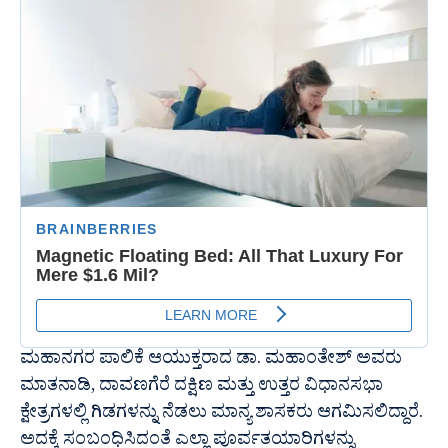
ಮಹಾನಗರ ಪಾಲಿಕೆ ಆಯುಕ್ತರಾದ ಡಾ. ಮಹಾಂತೇಶ್‌ ಅವರು
ಮಾತನಾಡಿ, ದಾವಣಗೆರೆ ದಕ್ಷಿಣ ಮತ್ತು ಉತ್ತರ ವಿಧಾನಸಭಾ
ಕ್ಷೇತ್ರಗಳಲ್ಲಿ ಗಿಡಗಳನ್ನು ನೆಡಲು ಮಾನ್ಯ ಶಾಸಕರು ಆಗಮಿಸಲಿದ್ದಾರೆ.
ಅದಕ್ಕೆ ಸಂಬಂಧಿಸಿದಂತೆ ಎಲ್ಲಾ ಪೂರ್ವತಯಾರಿಗಳನ್ನು