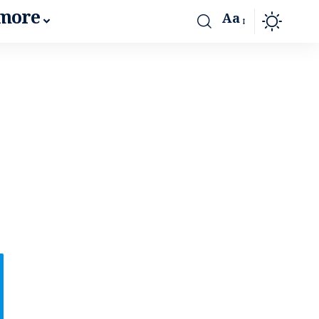
more
Aa