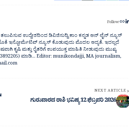
Follow:
ತಲುಪಿಸುವ ಉದ್ದೇಶದಿಂದ ಡಿವಿಜಿಸುದ್ದಿ.ಕಾಂ ಕನ್ನಡ ಆನ್ ಲೈನ್ ನ್ಯೂಸ್
 ಜೊತೆ ಇನ್ಫೋರ್ಮೆಟಿವ್ ನ್ಯೂಸ್ ಕೊಡುವುದು ಮೊದಲ ಆದ್ಯತೆ. ಇದಲ್ಲದೆ
ೇಷವಾಗಿ ಕೃಷಿ ಮತ್ತು ರೈತರಿಗೆ ಉಪಯುಕ್ತ ಮಾಹಿತಿ ನೀಡುವುದು ಮುಖ್ಯ
7483892205) ಮಾಡಿ... Editor: munikondajji, MA journalism,
ail.com
NEXT ARTICLE
್
ಗುರುವಾರದ ರಾಶಿ ಭವಿಷ್ಯ 12 ಫೆಬ್ರವರಿ 2026