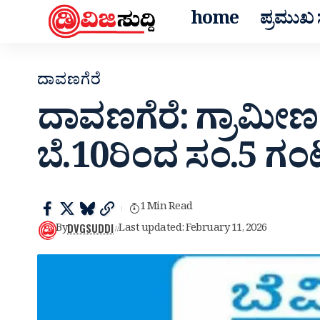
home
ಪ್ರಮುಖ ಸ
ದಾವಣಗೆರೆ
ದಾವಣಗೆರೆ: ಗ್ರಾಮೀಣ
ಬೆ‌.10ರಿಂದ ಸಂ.5 ಗಂಟೆ
1 Min Read
DVGSUDDI
By
Last updated: February 11, 2026