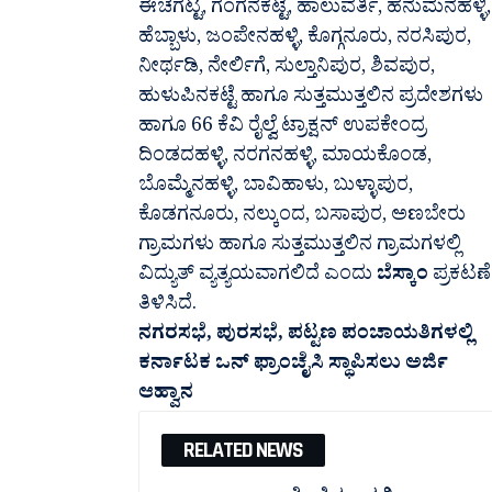
ಈಚಗಟ್ಟ, ಗಂಗನಕಟ್ಟೆ, ಹಾಲುವರ್ತಿ, ಹನುಮನಹಳ್ಳಿ,
ಹೆಬ್ಬಾಳು, ಜಂಪೇನಹಳ್ಳಿ, ಕೊಗ್ಗನೂರು, ನರಸಿಪುರ,
ನೀರ್ಥಡಿ, ನೇರ್ಲಿಗೆ, ಸುಲ್ತಾನಿಪುರ, ಶಿವಪುರ,
ಹುಳುಪಿನಕಟ್ಟೆ ಹಾಗೂ ಸುತ್ತಮುತ್ತಲಿನ ಪ್ರದೇಶಗಳು
ಹಾಗೂ 66 ಕೆವಿ ರೈಲ್ವೆ ಟ್ರಾಕ್ಷನ್ ಉಪಕೇಂದ್ರ
ದಿಂಡದಹಳ್ಳಿ, ನರಗನಹಳ್ಳಿ, ಮಾಯಕೊಂಡ,
ಬೊಮ್ಮೆನಹಳ್ಳಿ, ಬಾವಿಹಾಳು, ಬುಳ್ಳಾಪುರ,
ಕೊಡಗನೂರು, ನಲ್ಕುಂದ, ಬಸಾಪುರ, ಅಣಬೇರು
ಗ್ರಾಮಗಳು ಹಾಗೂ ಸುತ್ತಮುತ್ತಲಿನ ಗ್ರಾಮಗಳಲ್ಲಿ
ವಿದ್ಯುತ್ ವ್ಯತ್ಯಯವಾಗಲಿದೆ ಎಂದು
ಬೆಸ್ಕಾಂ
ಪ್ರಕಟಣೆ
ತಿಳಿಸಿದೆ.
ನಗರಸಭೆ, ಪುರಸಭೆ,‌ ಪಟ್ಟಣ ಪಂಚಾಯತಿಗಳಲ್ಲಿ
ಕರ್ನಾಟಕ ಒನ್ ಫ್ರಾಂಚೈಸಿ ಸ್ಥಾಪಿಸಲು ಅರ್ಜಿ
ಆಹ್ವಾನ
RELATED NEWS