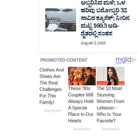
ಅಬ್ಬರಿಸಿದ ಮಳೆ; ಒಳ
ಹರಿವು ಬರೋಬ್ಬರಿ 32
ಸಾವಿರ‌ ಕ್ಯೂಸೆಕ್; ನೀರಿನ
ಮಟ್ಟ 160.3 ಅಡಿ-
ರೈತರಲ್ಲಿ ಸಂತಸ
August 2, 2026