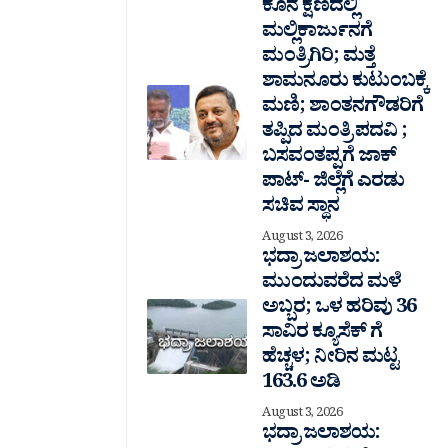
ಕೊನೆ ಕ್ಷಣದಲ್ಲಿ
ಮಲ್ಲಿಕಾರ್ಜುನಗೆ
ಮಂತ್ರಿಗಿರಿ; ಮತ್ತೆ
ಶಾಮನೂರು ಕುಟುಂಬಕ್ಕೆ
ಮಣಿ; ಶಾಂತನಗೌಡರಿಗೆ
ತಪ್ಪಿದ ಮಂತ್ರಿ ಪದವಿ ;
ಬಸವಂತಪ್ಪಗೆ ಜಾಕ್
ಪಾಟ್- ಜಿಲ್ಲೆಗೆ ಎರಡು
ಸಚಿವ ಸ್ಥಾನ
August 3, 2026
ಭದ್ರಾ ಜಲಾಶಯ:
ಮುಂದುವರೆದ ಮಳೆ
ಅಬ್ಬರ; ಒಳ ಹರಿವು 36
ಸಾವಿರ‌ ಕ್ಯೂಸೆಕ್ ಗೆ
ಹೆಚ್ಚಳ; ನೀರಿನ ಮಟ್ಟ
163.6 ಅಡಿ
August 3, 2026
ಭದ್ರಾ ಜಲಾಶಯ: