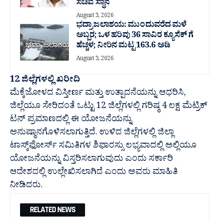
ಸಚಿವ ಸ್ಥಾನ
August 3, 2026
ಭದ್ರಾ ಜಲಾಶಯ: ಮುಂದುವರೆದ ಮಳೆ
ಅಬ್ಬರ; ಒಳ ಹರಿವು 36 ಸಾವಿರ‌ ಕ್ಯೂಸೆಕ್ ಗೆ
ಹೆಚ್ಚಳ; ನೀರಿನ ಮಟ್ಟ 163.6 ಅಡಿ
August 3, 2026
12 ಜಿಲ್ಲೆಗಳಲ್ಲಿ ಖರೀದಿ
ಮೆಕ್ಕೆಜೋಳದ ವಿಸ್ತೀರ್ಣ ಮತ್ತು ಉತ್ಪಾದನೆಯನ್ನು ಆಧರಿಸಿ,
ಜಿಲ್ಲೆಯೂ ಸೇರಿದಂತೆ ಒಟ್ಟು 12 ಜಿಲ್ಲೆಗಳಲ್ಲಿ ಗರಿಷ್ಠ 4 ಲಕ್ಷ ಮೆಟ್ರಿಕ್
ಟನ್ ಪ್ರಮಾಣದಲ್ಲಿ ಈ ಯೋಜನೆಯನ್ನು
ಅನುಷ್ಠಾನಗೊಳಿಸಲಾಗುತ್ತಿದೆ. ಉಳಿದ ಜಿಲ್ಲೆಗಳಲ್ಲಿ ಜಿಲ್ಲಾ
ಟಾಸ್ಕ್‌ಫೋರ್ಸ್ ಸಮಿತಿಗಳ ಶಿಫಾರಸ್ಸು ಲಭ್ಯವಾದಲ್ಲಿ ಅಲ್ಲಿಯೂ
ಯೋಜನೆಯನ್ನು ವಿಸ್ತರಿಸಲಾಗುವುದು ಎಂದು ಸರ್ಕಾರಿ
ಆದೇಶದಲ್ಲಿ ಉಲ್ಲೇಖಿಸಲಾಗಿದೆ ಎಂದು ಅವರು ಮಾಹಿತಿ
ನೀಡಿದರು.
RELATED NEWS