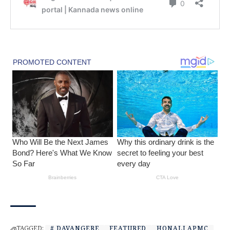
TAGGED:
# DAVANGERE
FEATURED
HONALI APMC