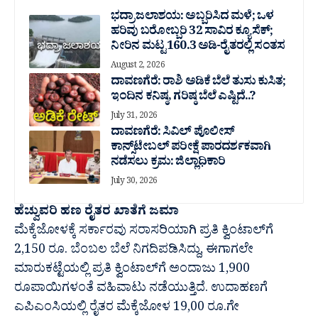
ಭದ್ರಾ ಜಲಾಶಯ: ಅಬ್ಬರಿಸಿದ ಮಳೆ; ಒಳ
ಹರಿವು ಬರೋಬ್ಬರಿ 32 ಸಾವಿರ‌ ಕ್ಯೂಸೆಕ್;
ನೀರಿನ ಮಟ್ಟ 160.3 ಅಡಿ-ರೈತರಲ್ಲಿ ಸಂತಸ
August 2, 2026
ದಾವಣಗೆರೆ: ರಾಶಿ ಅಡಿಕೆ ಬೆಲೆ ತುಸು‌ ಕುಸಿತ;
ಇಂದಿನ ಕನಿಷ್ಠ, ಗರಿಷ್ಠ ಬೆಲೆ ಎಷ್ಟಿದೆ..?
July 31, 2026
ದಾವಣಗೆರೆ: ಸಿವಿಲ್ ಪೊಲೀಸ್
ಕಾನ್ಸ್‌ಟೇಬಲ್ ಪರೀಕ್ಷೆ ಪಾರದರ್ಶಕವಾಗಿ
ನಡೆಸಲು ಕ್ರಮ: ಜಿಲ್ಲಾಧಿಕಾರಿ
July 30, 2026
ಹೆಚ್ವುವರಿ ಹಣ ರೈತರ ಖಾತೆಗೆ ಜಮಾ
ಮೆಕ್ಕೆಜೋಳಕ್ಕೆ ಸರ್ಕಾರವು ಸರಾಸರಿಯಾಗಿ ಪ್ರತಿ ಕ್ವಿಂಟಾಲ್‌ಗೆ
2,150 ರೂ. ಬೆಂಬಲ ಬೆಲೆ ನಿಗದಿಪಡಿಸಿದ್ದು, ಈಗಾಗಲೇ
ಮಾರುಕಟ್ಟೆಯಲ್ಲಿ ಪ್ರತಿ ಕ್ವಿಂಟಾಲ್‌ಗೆ ಅಂದಾಜು 1,900
ರೂಪಾಯಿಗಳಂತೆ ವಹಿವಾಟು ನಡೆಯುತ್ತಿದೆ. ಉದಾಹಣಗೆ
ಎಪಿಎಂಸಿಯಲ್ಲಿ ರೈತರ ಮೆಕ್ಕೆಜೋಳ 19,00 ರೂ.ಗೇ