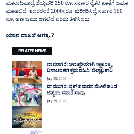
ಮಾರಾಟವಾದ್ರೆ ಹೆಚ್ಚುವರಿ 250 ರೂ. ಸರ್ಕಾರ ರೈತರ ಖಾತೆಗೆ ಜಮಾ
ಮಾಡಲಿದೆ. ಇದರರಂರೆ 2000/,ರೂ. ಖರೀದಿಸಿದ್ರೆ ಸರ್ಕಾರ 150
ರೂ. ಹಣ ಜಮಾ ಆಗಲಿದೆ ಎಂದು ತಿಳಿಸಿದರು.
ಯಾವ ದಾಖಲೆ ಅಗತ್ಯ..?
RELATED NEWS
ದಾವಣಗೆರೆ: ಅದ್ದೂರಿಯಾಗಿ ಸ್ವಾತಂತ್ರ್ಯ
ದಿನಾಚರಣೆಗೆ ಕ್ರಮವಹಿಸಿ; ಜಿಲ್ಲಾಧಿಕಾರಿ
July 29, 2026
ದಾವಣಗೆರೆ: ಬೈಕ್ ಸವಾರನ ಮೇಲೆ ಹರಿದ
ಟಿಪ್ಪರ್; ಸವಾರ ಸಾವು
July 29, 2026