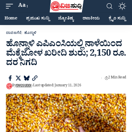
Aa
Home
ಪ್ರಮುಖ ಸುದ್ದಿ
ಜ್ಯೋತಿಷ್ಯ
ರಾಜಕೀಯ
ಕ್ರೈಂ ಸುದ್ದಿ
ದಾವಣಗೆರೆ
ಹೊನ್ನಾಳಿ
ಹೊನ್ನಾಳಿ ಎಪಿಎಂಸಿಯಲ್ಲಿ ನಾಳೆಯಿಂದ
ಮೆಕ್ಕೆಜೋಳ ಖರೀದಿ ಶುರು; 2,150 ರೂ.
ದರ ನಿಗದಿ
2 Min Read
DVGSUDDI
By
Last updated: January 11, 2026