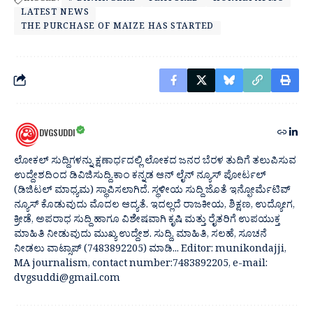
LATEST NEWS
THE PURCHASE OF MAIZE HAS STARTED
DVGSUDDI
ಲೋಕಲ್ ಸುದ್ದಿಗಳನ್ನು ಕ್ಷಣಾರ್ಧದಲ್ಲಿ ಲೋಕದ ಜನರ ಬೆರಳ ತುದಿಗೆ ತಲುಪಿಸುವ
ಉದ್ದೇಶದಿಂದ ಡಿವಿಜಿಸುದ್ದಿ.ಕಾಂ ಕನ್ನಡ ಆನ್ ಲೈನ್ ನ್ಯೂಸ್ ಪೋರ್ಟಲ್
(ಡಿಜಿಟಲ್ ಮಾಧ್ಯಮ) ಸ್ಥಾಪಿಸಲಾಗಿದೆ. ಸ್ಥಳೀಯ ಸುದ್ದಿ ಜೊತೆ ಇನ್ಫೋರ್ಮೆಟಿವ್
ನ್ಯೂಸ್ ಕೊಡುವುದು ಮೊದಲ ಆದ್ಯತೆ. ಇದಲ್ಲದೆ ರಾಜಕೀಯ, ಶಿಕ್ಷಣ, ಉದ್ಯೋಗ,
ಕ್ರೀಡೆ, ಅಪರಾಧ ಸುದ್ದಿ ಹಾಗೂ ವಿಶೇಷವಾಗಿ ಕೃಷಿ ಮತ್ತು ರೈತರಿಗೆ ಉಪಯುಕ್ತ
ಮಾಹಿತಿ ನೀಡುವುದು ಮುಖ್ಯ ಉದ್ದೇಶ. ಸುದ್ದಿ, ಮಾಹಿತಿ, ಸಲಹೆ, ಸೂಚನೆ
ನೀಡಲು ವಾಟ್ಸಾಪ್ (7483892205) ಮಾಡಿ... Editor: munikondajji,
MA journalism, contact number:7483892205, e-mail:
dvgsuddi@gmail.com