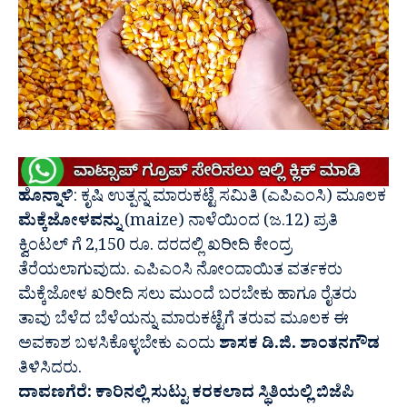
ಹೊನ್ನಾಳಿ
: ಕೃಷಿ ಉತ್ಪನ್ನ ಮಾರುಕಟ್ಟೆ ಸಮಿತಿ (ಎಪಿಎಂಸಿ) ಮೂಲಕ
ಮೆಕ್ಕೆಜೋಳವನ್ನು
(maize) ನಾಳೆಯಿಂದ (ಜ.12) ಪ್ರತಿ
ಕ್ವಿಂಟಲ್ ಗೆ 2,150 ರೂ. ದರದಲ್ಲಿ ಖರೀದಿ ಕೇಂದ್ರ
ತೆರೆಯಲಾಗುವುದು. ಎಪಿಎಂಸಿ ನೋಂದಾಯಿತ ವರ್ತಕರು
ಮೆಕ್ಕೆಜೋಳ ಖರೀದಿ ಸಲು ಮುಂದೆ ಬರಬೇಕು ಹಾಗೂ ರೈತರು
ತಾವು ಬೆಳೆದ ಬೆಳೆಯನ್ನು ಮಾರುಕಟ್ಟೆಗೆ ತರುವ ಮೂಲಕ ಈ
ಅವಕಾಶ ಬಳಸಿಕೊಳ್ಳಬೇಕು ಎಂದು
ಶಾಸಕ ಡಿ.ಜಿ. ಶಾಂತನಗೌಡ
ತಿಳಿಸಿದರು.
ದಾವಣಗೆರೆ: ಕಾರಿನಲ್ಲಿ ಸುಟ್ಟು ಕರಕಲಾದ ಸ್ಥಿತಿಯಲ್ಲಿ ಬಿಜೆಪಿ‌