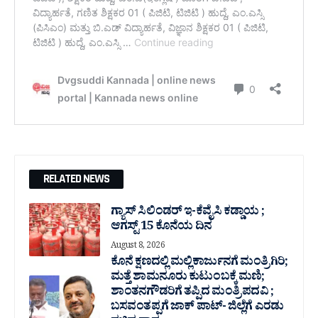
RELATED NEWS
ಗ್ಯಾಸ್ ಸಿಲಿಂಡರ್ ಇ-ಕೆವೈಸಿ ಕಡ್ಡಾಯ ;
ಆಗಸ್ಟ್ 15 ಕೊನೆಯ ದಿನ
August 8, 2026
ಕೊನೆ ಕ್ಷಣದಲ್ಲಿ ಮಲ್ಲಿಕಾರ್ಜುನಗೆ ಮಂತ್ರಿಗಿರಿ;
ಮತ್ತೆ ಶಾಮನೂರು ಕುಟುಂಬಕ್ಕೆ ಮಣಿ;
ಶಾಂತನಗೌಡರಿಗೆ ತಪ್ಪಿದ ಮಂತ್ರಿ ಪದವಿ ;
ಬಸವಂತಪ್ಪಗೆ ಜಾಕ್ ಪಾಟ್- ಜಿಲ್ಲೆಗೆ ಎರಡು