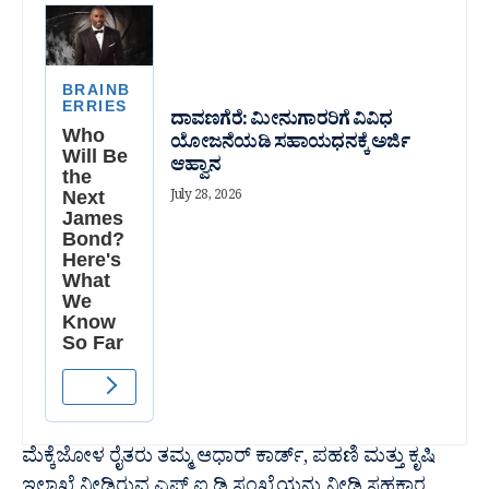
ದಾವಣಗೆರೆ: ಮೀನುಗಾರರಿಗೆ ವಿವಿಧ
ಯೋಜನೆಯಡಿ ಸಹಾಯಧನಕ್ಕೆ ಅರ್ಜಿ
ಆಹ್ವಾನ
July 28, 2026
ಮೆಕ್ಕೆಜೋಳ ರೈತರು ತಮ್ಮ ಆಧಾರ್ ಕಾರ್ಡ್, ಪಹಣಿ ಮತ್ತು ಕೃಷಿ