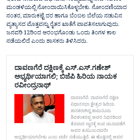
ಇಲಾಖೆ ನೀಡಿರುವ ಎಫ್.ಐ.ಡಿ ಸಂಖ್ಯೆಯನ್ನು ನೀಡಿ ಸಹಕಾರ
ಮಂಡಳಿಯಲ್ಲಿ ನೋಂದಾಯಿಸಿಕೊಳ್ಳಬೇಕು. ನೋಂದಣಿಯಾದ
ನಂತರ, ಮಾರುಕಟ್ಟೆ ದರ ಹಾಗೂ ಬೆಂಬಲ ಬೆಲೆಯ ನಡುವಿನ
ವ್ಯತ್ಯಾಸದ ಮೊತ್ತವನ್ನು ರೈತರ ಖಾತೆಗೆ ಪಾವತಿಸಲಾಗುವುದು.
ಜನವರಿ 12ರಿಂದ ಆರಂಭಗೊಂಡು ಒಂದು ತಿಂಗಳ ಕಾಲ
ನಡೆಯಲಿದೆ ಎಂದು ಶಾಸಕರು ತಿಳಿಸಿದರು.