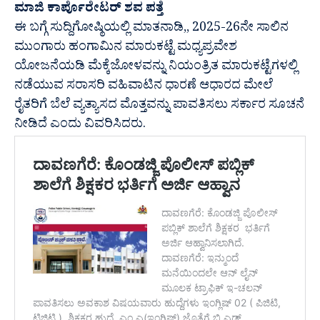
ಮಾಜಿ ಕಾರ್ಪೊರೇಟರ್ ಶವ ಪತ್ತೆ
ಈ ಬಗ್ಗೆ ಸುದ್ದಿಗೋಷ್ಠಿಯಲ್ಲಿ ಮಾತನಾಡಿ,, 2025-26ನೇ ಸಾಲಿನ
ಮುಂಗಾರು ಹಂಗಾಮಿನ ಮಾರುಕಟ್ಟೆ ಮಧ್ಯಪ್ರವೇಶ
ಯೋಜನೆಯಡಿ ಮೆಕ್ಕೆಜೋಳವನ್ನು ನಿಯಂತ್ರಿತ ಮಾರುಕಟ್ಟೆಗಳಲ್ಲಿ
ನಡೆಯುವ ಸರಾಸರಿ ವಹಿವಾಟಿನ ಧಾರಣೆ ಆಧಾರದ ಮೇಲೆ
ರೈತರಿಗೆ ಬೆಲೆ ವ್ಯತ್ಯಾಸದ ಮೊತ್ತವನ್ನು ಪಾವತಿಸಲು ಸರ್ಕಾರ ಸೂಚನೆ
ನೀಡಿದೆ ಎಂದು ವಿವರಿಸಿದರು.