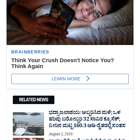
RELATED NEWS
ಭದ್ರಾ ಜಲಾಶಯ: ಅಬ್ಬರಿಸಿದ ಮಳೆ; ಒಳ
ಹರಿವು ಬರೋಬ್ಬರಿ 32 ಸಾವಿರ‌ ಕ್ಯೂಸೆಕ್;
ನೀರಿನ ಮಟ್ಟ 160.3 ಅಡಿ-ರೈತರಲ್ಲಿ ಸಂತಸ
August 2, 2026