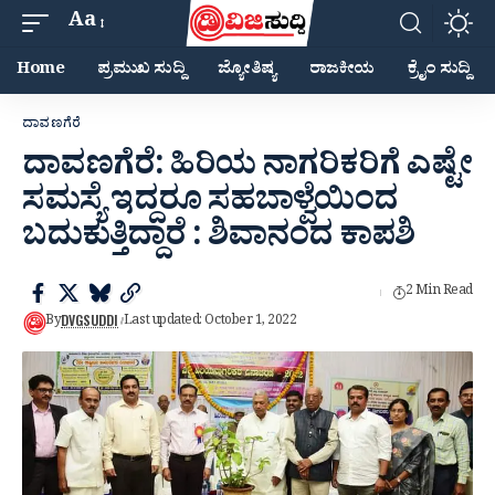
Aa
Home
ಪ್ರಮುಖ ಸುದ್ದಿ
ಜ್ಯೋತಿಷ್ಯ
ರಾಜಕೀಯ
ಕ್ರೈಂ ಸುದ್ದಿ
ದಾವಣಗೆರೆ
ದಾವಣಗೆರೆ: ಹಿರಿಯ ನಾಗರಿಕರಿಗೆ ಎಷ್ಟೇ
ಸಮಸ್ಯೆ ಇದ್ದರೂ ಸಹಬಾಳ್ವೆಯಿಂದ
ಬದುಕುತ್ತಿದ್ದಾರೆ : ಶಿವಾನಂದ ಕಾಪಶಿ
2 Min Read
DVGSUDDI
By
Last updated: October 1, 2022