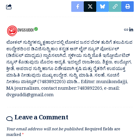
DVGSUDDI
ಲೋಕಲ್ ಸುದ್ದಿಗಳನ್ನು ಕ್ಷಣಾರ್ಧದಲ್ಲಿ ಲೋಕದ ಜನರ ಬೆರಳ ತುದಿಗೆ ತಲುಪಿಸುವ
ಉದ್ದೇಶದಿಂದ ಡಿವಿಜಿಸುದ್ದಿ.ಕಾಂ ಕನ್ನಡ ಆನ್ ಲೈನ್ ನ್ಯೂಸ್ ಪೋರ್ಟಲ್
(ಡಿಜಿಟಲ್ ಮಾಧ್ಯಮ) ಸ್ಥಾಪಿಸಲಾಗಿದೆ. ಸ್ಥಳೀಯ ಸುದ್ದಿ ಜೊತೆ ಇನ್ಫೋರ್ಮೆಟಿವ್
ನ್ಯೂಸ್ ಕೊಡುವುದು ಮೊದಲ ಆದ್ಯತೆ. ಇದಲ್ಲದೆ ರಾಜಕೀಯ, ಶಿಕ್ಷಣ, ಉದ್ಯೋಗ,
ಕ್ರೀಡೆ, ಅಪರಾಧ ಸುದ್ದಿ ಹಾಗೂ ವಿಶೇಷವಾಗಿ ಕೃಷಿ ಮತ್ತು ರೈತರಿಗೆ ಉಪಯುಕ್ತ
ಮಾಹಿತಿ ನೀಡುವುದು ಮುಖ್ಯ ಉದ್ದೇಶ. ಸುದ್ದಿ, ಮಾಹಿತಿ, ಸಲಹೆ, ಸೂಚನೆ
ನೀಡಲು ವಾಟ್ಸಾಪ್ (7483892205) ಮಾಡಿ... Editor: munikondajji,
MA journalism, contact number:7483892205, e-mail:
dvgsuddi@gmail.com
Leave a Comment
Your email address will not be published.
Required fields are
marked
*