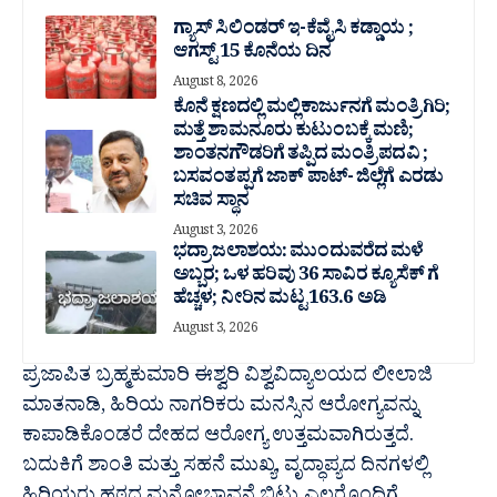
ಗ್ಯಾಸ್ ಸಿಲಿಂಡರ್ ಇ-ಕೆವೈಸಿ ಕಡ್ಡಾಯ ;
ಆಗಸ್ಟ್ 15 ಕೊನೆಯ ದಿನ
August 8, 2026
ಕೊನೆ ಕ್ಷಣದಲ್ಲಿ ಮಲ್ಲಿಕಾರ್ಜುನಗೆ ಮಂತ್ರಿಗಿರಿ;
ಮತ್ತೆ ಶಾಮನೂರು ಕುಟುಂಬಕ್ಕೆ ಮಣಿ;
ಶಾಂತನಗೌಡರಿಗೆ ತಪ್ಪಿದ ಮಂತ್ರಿ ಪದವಿ ;
ಬಸವಂತಪ್ಪಗೆ ಜಾಕ್ ಪಾಟ್- ಜಿಲ್ಲೆಗೆ ಎರಡು
ಸಚಿವ ಸ್ಥಾನ
August 3, 2026
ಭದ್ರಾ ಜಲಾಶಯ: ಮುಂದುವರೆದ ಮಳೆ
ಅಬ್ಬರ; ಒಳ ಹರಿವು 36 ಸಾವಿರ‌ ಕ್ಯೂಸೆಕ್ ಗೆ
ಹೆಚ್ಚಳ; ನೀರಿನ ಮಟ್ಟ 163.6 ಅಡಿ
August 3, 2026
ಪ್ರಜಾಪಿತ ಬ್ರಹ್ಮಕುಮಾರಿ ಈಶ್ವರಿ ವಿಶ್ವವಿದ್ಯಾಲಯದ ಲೀಲಾಜಿ
ಮಾತನಾಡಿ, ಹಿರಿಯ ನಾಗರಿಕರು ಮನಸ್ಸಿನ ಆರೋಗ್ಯವನ್ನು
ಕಾಪಾಡಿಕೊಂಡರೆ ದೇಹದ ಆರೋಗ್ಯ ಉತ್ತಮವಾಗಿರುತ್ತದೆ.
ಬದುಕಿಗೆ ಶಾಂತಿ ಮತ್ತು ಸಹನೆ ಮುಖ್ಯ, ವೃದ್ಧಾಪ್ಯದ ದಿನಗಳಲ್ಲಿ