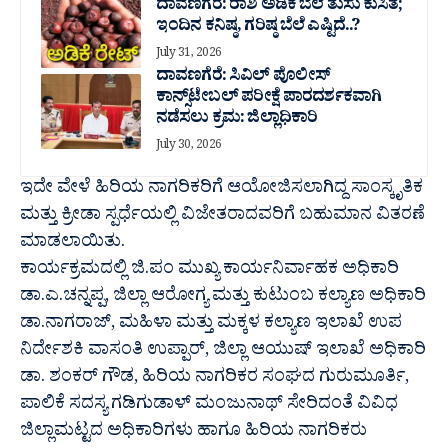
ದಾವಣಗೆರೆ: ರಾಶಿ ಅಡಿಕೆ ಬೆಲೆ ತುಸು‌ ಕುಸಿತ;
ಇಂದಿನ ಕನಿಷ್ಠ, ಗರಿಷ್ಠ ಬೆಲೆ ಎಷ್ಟಿದೆ..?
July 31, 2026
ದಾವಣಗೆರೆ: ಸಿವಿಲ್ ಪೊಲೀಸ್
ಕಾನ್ಸ್‌ಟೇಬಲ್ ಪರೀಕ್ಷೆ ಪಾರದರ್ಶಕವಾಗಿ
ನಡೆಸಲು ಕ್ರಮ: ಜಿಲ್ಲಾಧಿಕಾರಿ
July 30, 2026
ಇದೇ ವೇಳೆ ಹಿರಿಯ ನಾಗರಿಕರಿಗೆ ಆಯೋಜಿಸಲಾಗಿದ್ದ ಸಾಂಸ್ಕೃತಿಕ
ಮತ್ತು ಕ್ರೀಡಾ ಸ್ಪರ್ಧೆಯಲ್ಲಿ ವಿಜೇತರಾದವರಿಗೆ ಬಹುಮಾನ ವಿತರಣೆ
ಮಾಡಲಾಯಿತು.
ಕಾರ್ಯಕ್ರಮದಲ್ಲಿ ಜಿ.ಪಂ ಮುಖ್ಯ ಕಾರ್ಯನಿರ್ವಾಹಕ ಅಧಿಕಾರಿ
ಡಾ.ಎ.ಚನ್ನಪ್ಪ, ಜಿಲ್ಲಾ ಆರೋಗ್ಯ ಮತ್ತು ಕುಟುಂಬ ಕಲ್ಯಾಣ ಅಧಿಕಾರಿ
ಡಾ.ನಾಗರಾಜ್, ಮಹಿಳಾ ಮತ್ತು ಮಕ್ಕಳ ಕಲ್ಯಾಣ ಇಲಾಖೆ ಉಪ
ನಿರ್ದೇಶಕಿ ವಾಸಂತಿ ಉಪ್ಪಾರ್, ಜಿಲ್ಲಾ ಆಯುಷ್ ಇಲಾಖೆ ಅಧಿಕಾರಿ
ಡಾ. ಶಂಕರ್ ಗೌಡ, ಹಿರಿಯ ನಾಗರಿಕರ ಸಂಘದ ಗುರುಮೂರ್ತಿ,
ಪಾಲಿಕೆ ಸದಸ್ಯ ಗಡಿಗುಡಾಳ್ ಮಂಜುನಾಥ್ ಸೇರಿದಂತೆ ವಿವಿಧ
ಜಿಲ್ಲಾಮಟ್ಟದ ಅಧಿಕಾರಿಗಳು ಹಾಗೂ ಹಿರಿಯ ನಾಗರಿಕರು