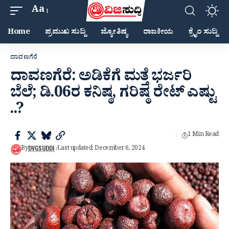
Aa
Home
ಪ್ರಮುಖ ಸುದ್ದಿ
ಜ್ಯೋತಿಷ್ಯ
ರಾಜಕೀಯ
ಕ್ರೈಂ ಸುದ್ದಿ
ದಾವಣಗೆರೆ
ದಾವಣಗೆರೆ: ಅಡಿಕೆಗೆ ಮತ್ತೆ ಭರ್ಜರಿ
ಬೆಲೆ; ಡಿ.06ರ ಕನಿಷ್ಠ, ಗರಿಷ್ಠ ರೇಟ್ ಎಷ್ಟು
..?
1 Min Read
DVGSUDDI
By
Last updated: December 6, 2024