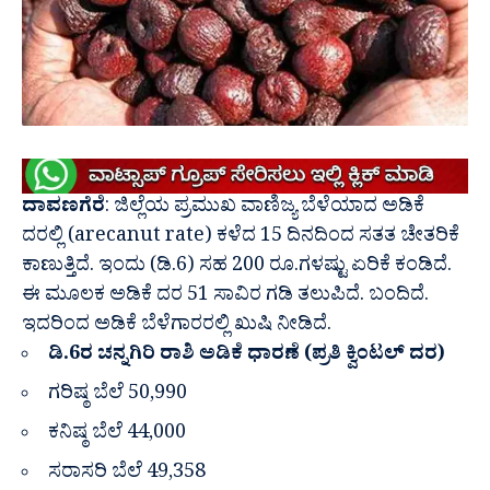
ದಾವಣಗೆರೆ
: ಜಿಲ್ಲೆಯ ಪ್ರಮುಖ ವಾಣಿಜ್ಯ ಬೆಳೆಯಾದ ಅಡಿಕೆ
ದರಲ್ಲಿ (arecanut rate) ಕಳೆದ 15 ದಿನದಿಂದ ಸತತ ಚೇತರಿಕೆ
ಕಾಣುತ್ತಿದೆ. ಇಂದು (ಡಿ.6) ಸಹ 200 ರೂ‌.ಗಳಷ್ಟು ಏರಿಕೆ ಕಂಡಿದೆ.
ಈ ಮೂಲಕ ಅಡಿಕೆ ದರ 51 ಸಾವಿರ ಗಡಿ ತಲುಪಿದೆ. ಬಂದಿದೆ.
ಇದರಿಂದ ಅಡಿಕೆ ಬೆಳೆಗಾರರಲ್ಲಿ ಖುಷಿ ನೀಡಿದೆ.
ಡಿ.6ರ ಚನ್ನಗಿರಿ ರಾಶಿ ಅಡಿಕೆ ಧಾರಣೆ (ಪ್ರತಿ ಕ್ವಿಂಟಲ್ ದರ)
ಗರಿಷ್ಠ ಬೆಲೆ 50,990
ಕನಿಷ್ಠ ಬೆಲೆ 44,000
ಸರಾಸರಿ ಬೆಲೆ 49,358