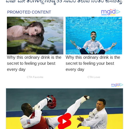
ವರ್ಷ ಮೇ ತಿಂಗಳಲ್ಲಿ ಗರಿಷ್ಠ 55 ಸಾವಿರ ತಲುಪಿ ನಂತರ ಕುಸಿದಿತ್ತು.