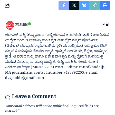
DVGSUDDI
ಲೋಕಲ್ ಸುದ್ದಿಗಳನ್ನು ಕ್ಷಣಾರ್ಧದಲ್ಲಿ ಲೋಕದ ಜನರ ಬೆರಳ ತುದಿಗೆ ತಲುಪಿಸುವ
ಉದ್ದೇಶದಿಂದ ಡಿವಿಜಿಸುದ್ದಿ.ಕಾಂ ಕನ್ನಡ ಆನ್ ಲೈನ್ ನ್ಯೂಸ್ ಪೋರ್ಟಲ್
(ಡಿಜಿಟಲ್ ಮಾಧ್ಯಮ) ಸ್ಥಾಪಿಸಲಾಗಿದೆ. ಸ್ಥಳೀಯ ಸುದ್ದಿ ಜೊತೆ ಇನ್ಫೋರ್ಮೆಟಿವ್
ನ್ಯೂಸ್ ಕೊಡುವುದು ಮೊದಲ ಆದ್ಯತೆ. ಇದಲ್ಲದೆ ರಾಜಕೀಯ, ಶಿಕ್ಷಣ, ಉದ್ಯೋಗ,
ಕ್ರೀಡೆ, ಅಪರಾಧ ಸುದ್ದಿ ಹಾಗೂ ವಿಶೇಷವಾಗಿ ಕೃಷಿ ಮತ್ತು ರೈತರಿಗೆ ಉಪಯುಕ್ತ
ಮಾಹಿತಿ ನೀಡುವುದು ಮುಖ್ಯ ಉದ್ದೇಶ. ಸುದ್ದಿ, ಮಾಹಿತಿ, ಸಲಹೆ, ಸೂಚನೆ
ನೀಡಲು ವಾಟ್ಸಾಪ್ (7483892205) ಮಾಡಿ... Editor: munikondajji,
MA journalism, contact number:7483892205, e-mail:
dvgsuddi@gmail.com
Leave a Comment
Your email address will not be published.
Required fields are
marked
*