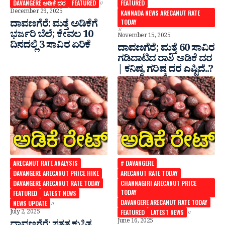
DAVANGERE ಅಡಿಕೆ ದರ
FEATURED
FEATURED
December 29, 2025
KANNADA NEWS ARECANUT RATE
ದಾವಣಗೆರೆ: ಮತ್ತೆ ಅಡಿಕೆಗೆ
TODAY
ಭರ್ಜರಿ ಬೆಲೆ; ಕೇವಲ 10
November 15, 2025
ದಿನದಲ್ಲಿ 3 ಸಾವಿರ ಏರಿಕೆ
ದಾವಣಗೆರೆ; ಮತ್ತೆ 60 ಸಾವಿರ
ಗಡಿದಾಟಿದ ರಾಶಿ ಅಡಿಕೆ ದರ
| ಕನಿಷ್ಠ, ಗರಿಷ್ಠ ದರ ಎಷ್ಟಿದೆ..?
ARECANUT RATE ANALYSIS
# DAVANGERE
DAVANGERE ARECANUT PRICE HIKE
ARECANUT RATE TODAY
DAVANGERE ARECANUT RATE TODAY
CHANNAGIRI ARECANUT PRICE
TODAY
FEATURED
LATEST NEWS
DAVANGERE ARECANUT RATE TODAY
NEWS UPDATE
July 2, 2025
FEATURED
LATEST NEWS
June 16, 2025