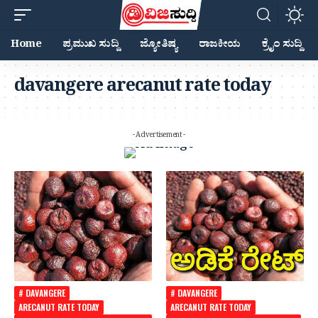
Home
ಪ್ರಮುಖ ಸುದ್ದಿ
ಜ್ಯೋತಿಷ್ಯ
ರಾಜಕೀಯ
ಕ್ರೈಂ ಸುದ್ದಿ
davangere arecanut rate today
- Advertisement -
# DAVANGERE
# DAVANGERE
ARECANUT RATE TODAY
ARECANUT RATE TODAY