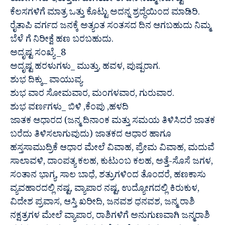
ಯೋಗ ಸಹ ಇರುತ್ತದೆ. ಹಾಗೆಯೇ ಈ ದಿನ ನಿಮ್ಮ ನಿರ್ದಿಷ್ಟ
ಕೆಲಸಗಳಿಗೆ ಮಾತ್ರ ಒತ್ತು ಕೊಟ್ಟು ಅದನ್ನ ಶ್ರದ್ಧೆಯಿಂದ ಮಾಡಿರಿ.
ರೈತಾಪಿ ವರ್ಗದ ಜನಕ್ಕೆ ಅತ್ಯಂತ ಸಂತಸದ ದಿನ ಆಗಬಹುದು ನಿಮ್ಮ
ಬೆಳೆ ಗೆ ನಿರೀಕ್ಷೆ ಹಣ ಬರಬಹುದು.
ಅದೃಷ್ಟ ಸಂಖ್ಯೆ _8
ಅದೃಷ್ಟ ಹರಳುಗಳು_ ಮುತ್ತು, ಹವಳ, ಪುಷ್ಪರಾಗ.
ಶುಭ ದಿಕ್ಕು_ ವಾಯುವ್ಯ.
ಶುಭ ವಾರ ಸೋಮವಾರ, ಮಂಗಳವಾರ, ಗುರುವಾರ.
ಶುಭ ವರ್ಣಗಳು_ ಬಿಳಿ ,ಕೆಂಪು ,ಹಳದಿ
ಜಾತಕ ಆಧಾರದ (ಜನ್ಮ ದಿನಾಂಕ ಮತ್ತು ಸಮಯ ತಿಳಿಸಿದರೆ ಜಾತಕ
ಬರೆದು ತಿಳಿಸಲಾಗುವುದು) ಜಾತಕದ ಆಧಾರ ಹಾಗೂ
ಹಸ್ತಸಾಮುದ್ರಿಕೆ ಆಧಾರ ಮೇಲೆ ವಿವಾಹ, ಪ್ರೇಮ ವಿವಾಹ, ಮದುವೆ
ಸಾಲಾವಳಿ, ದಾಂಪತ್ಯ ಕಲಹ, ಕುಟುಂಬ ಕಲಹ, ಅತ್ತೆ-ಸೊಸೆ ಜಗಳ,
ಸಂತಾನ ಭಾಗ್ಯ, ಸಾಲ ಬಾಧೆ, ಶತ್ರುಗಳಿಂದ ತೊಂದರೆ, ಹಣಕಾಸು
ವ್ಯವಹಾರದಲ್ಲಿ ನಷ್ಟ, ವ್ಯಾಪಾರ ನಷ್ಟ, ಉದ್ಯೋಗದಲ್ಲಿ ಕಿರುಕುಳ,
ವಿದೇಶ ಪ್ರವಾಸ, ಆಸ್ತಿ ಖರೀದಿ, ಜನವಶ ಧನವಶ, ಜನ್ಮ ರಾಶಿ
ನಕ್ಷತ್ರಗಳ ಮೇಲೆ ವ್ಯಾಪಾರ, ರಾಶಿಗಳಿಗೆ ಅನುಗುಣವಾಗಿ ಜನ್ಮರಾಶಿ