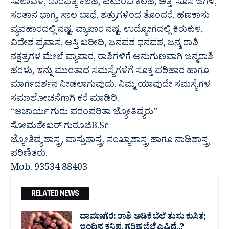
ಸಾಲಾವಳಿ, ದಾಂಪತ್ಯ ಕಲಹ, ಕುಟುಂಬ ಕಲಹ, ಅತ್ತೆ-ಸೊಸೆ ಜಗಳ,
ಸಂತಾನ ಭಾಗ್ಯ, ಸಾಲ ಬಾಧೆ, ಶತ್ರುಗಳಿಂದ ತೊಂದರೆ, ಹಣಕಾಸು
ವ್ಯವಹಾರದಲ್ಲಿ ನಷ್ಟ, ವ್ಯಾಪಾರ ನಷ್ಟ, ಉದ್ಯೋಗದಲ್ಲಿ ಕಿರುಕುಳ,
ವಿದೇಶ ಪ್ರವಾಸ, ಆಸ್ತಿ ಖರೀದಿ, ಜನವಶ ಧನವಶ, ಜನ್ಮ ರಾಶಿ
ನಕ್ಷತ್ರಗಳ ಮೇಲೆ ವ್ಯಾಪಾರ, ರಾಶಿಗಳಿಗೆ ಅನುಗುಣವಾಗಿ ಜನ್ಮರಾಶಿ
ಹರಳು, ಇನ್ನು ಮುಂತಾದ ಸಮಸ್ಯೆಗಳಿಗೆ ಸೂಕ್ತ ಪರಿಹಾರ ಹಾಗೂ
ಮಾರ್ಗದರ್ಶನ ನೀಡಲಾಗುವುದು. ನಿಮ್ಮ ಯಾವುದೇ ಸಮಸ್ಯೆಗಳ
ಸಮಾಲೋಚನೆಗಾಗಿ ಕರೆ ಮಾಡಿರಿ.
“ಆಚಾರ್ಯ ಗುರು ಪರಂಪರಿತಾ ಜ್ಯೋತಿಷ್ಯರು”
ಸೋಮಶೇಖರ್ ಗುರೂಜಿB.Sc
ಜ್ಯೋತಿಷ್ಯ ಶಾಸ್ತ್ರ, ವಾಸ್ತುಶಾಸ್ತ್ರ, ಸಂಖ್ಯಾಶಾಸ್ತ್ರ ಹಾಗೂ ನಾಡಿಶಾಸ್ತ್ರ
ಪರಿಣಿತರು.
Mob. 93534 88403
RELATED NEWS
ದಾವಣಗೆರೆ: ರಾಶಿ ಅಡಿಕೆ ಬೆಲೆ ತುಸು‌ ಕುಸಿತ;
ಇಂದಿನ ಕನಿಷ್ಠ, ಗರಿಷ್ಠ ಬೆಲೆ ಎಷ್ಟಿದೆ..?