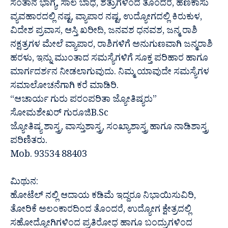
ಸಂತಾನ ಭಾಗ್ಯ, ಸಾಲ ಬಾಧೆ, ಶತ್ರುಗಳಿಂದ ತೊಂದರೆ, ಹಣಕಾಸು
ವ್ಯವಹಾರದಲ್ಲಿ ನಷ್ಟ, ವ್ಯಾಪಾರ ನಷ್ಟ, ಉದ್ಯೋಗದಲ್ಲಿ ಕಿರುಕುಳ,
ವಿದೇಶ ಪ್ರವಾಸ, ಆಸ್ತಿ ಖರೀದಿ, ಜನವಶ ಧನವಶ, ಜನ್ಮ ರಾಶಿ
ನಕ್ಷತ್ರಗಳ ಮೇಲೆ ವ್ಯಾಪಾರ, ರಾಶಿಗಳಿಗೆ ಅನುಗುಣವಾಗಿ ಜನ್ಮರಾಶಿ
ಹರಳು, ಇನ್ನು ಮುಂತಾದ ಸಮಸ್ಯೆಗಳಿಗೆ ಸೂಕ್ತ ಪರಿಹಾರ ಹಾಗೂ
ಮಾರ್ಗದರ್ಶನ ನೀಡಲಾಗುವುದು. ನಿಮ್ಮ ಯಾವುದೇ ಸಮಸ್ಯೆಗಳ
ಸಮಾಲೋಚನೆಗಾಗಿ ಕರೆ ಮಾಡಿರಿ.
“ಆಚಾರ್ಯ ಗುರು ಪರಂಪರಿತಾ ಜ್ಯೋತಿಷ್ಯರು”
ಸೋಮಶೇಖರ್ ಗುರೂಜಿB.Sc
ಜ್ಯೋತಿಷ್ಯ ಶಾಸ್ತ್ರ, ವಾಸ್ತುಶಾಸ್ತ್ರ, ಸಂಖ್ಯಾಶಾಸ್ತ್ರ ಹಾಗೂ ನಾಡಿಶಾಸ್ತ್ರ
ಪರಿಣಿತರು.
Mob. 93534 88403
ಮಿಥುನ:
ಹೋಟೆಲ್ ನಲ್ಲಿ ಆದಾಯ ಕಡಿಮೆ ಇದ್ದರೂ ನಿಭಾಯಿಸುವಿರಿ,
ತೋರಿಕೆ ಅಲಂಕಾರದಿಂದ ತೊಂದರೆ, ಉದ್ಯೋಗ ಕ್ಷೇತ್ರದಲ್ಲಿ
ಸಹೋದ್ಯೋಗಿಗಳಿಂದ ಪ್ರತಿರೋಧ ಹಾಗೂ ಬಂದ್ರುಗಳಿಂದ