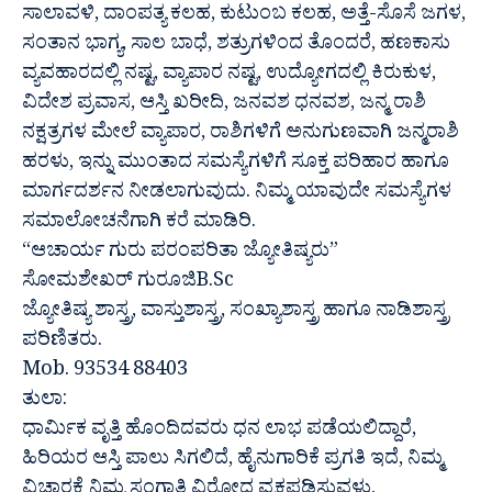
ಸಾಲಾವಳಿ, ದಾಂಪತ್ಯ ಕಲಹ, ಕುಟುಂಬ ಕಲಹ, ಅತ್ತೆ-ಸೊಸೆ ಜಗಳ,
ಸಂತಾನ ಭಾಗ್ಯ, ಸಾಲ ಬಾಧೆ, ಶತ್ರುಗಳಿಂದ ತೊಂದರೆ, ಹಣಕಾಸು
ವ್ಯವಹಾರದಲ್ಲಿ ನಷ್ಟ, ವ್ಯಾಪಾರ ನಷ್ಟ, ಉದ್ಯೋಗದಲ್ಲಿ ಕಿರುಕುಳ,
ವಿದೇಶ ಪ್ರವಾಸ, ಆಸ್ತಿ ಖರೀದಿ, ಜನವಶ ಧನವಶ, ಜನ್ಮ ರಾಶಿ
ನಕ್ಷತ್ರಗಳ ಮೇಲೆ ವ್ಯಾಪಾರ, ರಾಶಿಗಳಿಗೆ ಅನುಗುಣವಾಗಿ ಜನ್ಮರಾಶಿ
ಹರಳು, ಇನ್ನು ಮುಂತಾದ ಸಮಸ್ಯೆಗಳಿಗೆ ಸೂಕ್ತ ಪರಿಹಾರ ಹಾಗೂ
ಮಾರ್ಗದರ್ಶನ ನೀಡಲಾಗುವುದು. ನಿಮ್ಮ ಯಾವುದೇ ಸಮಸ್ಯೆಗಳ
ಸಮಾಲೋಚನೆಗಾಗಿ ಕರೆ ಮಾಡಿರಿ.
“ಆಚಾರ್ಯ ಗುರು ಪರಂಪರಿತಾ ಜ್ಯೋತಿಷ್ಯರು”
ಸೋಮಶೇಖರ್ ಗುರೂಜಿB.Sc
ಜ್ಯೋತಿಷ್ಯ ಶಾಸ್ತ್ರ, ವಾಸ್ತುಶಾಸ್ತ್ರ, ಸಂಖ್ಯಾಶಾಸ್ತ್ರ ಹಾಗೂ ನಾಡಿಶಾಸ್ತ್ರ
ಪರಿಣಿತರು.
Mob. 93534 88403
ತುಲಾ:
ಧಾರ್ಮಿಕ ವೃತ್ತಿ ಹೊಂದಿದವರು ಧನ ಲಾಭ ಪಡೆಯಲಿದ್ದಾರೆ,
ಹಿರಿಯರ ಆಸ್ತಿ ಪಾಲು ಸಿಗಲಿದೆ, ಹೈನುಗಾರಿಕೆ ಪ್ರಗತಿ ಇದೆ, ನಿಮ್ಮ
ವಿಚಾರಕ್ಕೆ ನಿಮ್ಮ ಸಂಗಾತಿ ವಿರೋಧ ವ್ಯಕ್ತಪಡಿಸುವಳು,