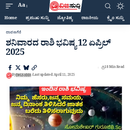
Aa
Home
ಪ್ರಮುಖ ಸುದ್ದಿ
ಜ್ಯೋತಿಷ್ಯ
ರಾಜಕೀಯ
ಕ್ರೈಂ ಸುದ್ದಿ
ದಾವಣಗೆರೆ
ಶನಿವಾರದ ರಾಶಿ ಭವಿಷ್ಯ 12 ಏಪ್ರಿಲ್
2025
18 Min Read
DVGSUDDI
By
Last updated: April 11, 2025