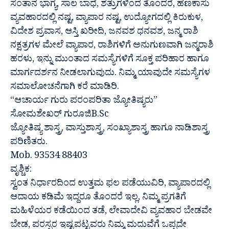
ಸಂತಾನ ಭಾಗ್ಯ, ಸಾಲ ಬಾಧೆ, ಶತ್ರುಗಳಿಂದ ತೊಂದರೆ, ಹಣಕಾಸು
ವ್ಯವಹಾರದಲ್ಲಿ ನಷ್ಟ, ವ್ಯಾಪಾರ ನಷ್ಟ, ಉದ್ಯೋಗದಲ್ಲಿ ಕಿರುಕುಳ,
ವಿದೇಶ ಪ್ರವಾಸ, ಆಸ್ತಿ ಖರೀದಿ, ಜನವಶ ಧನವಶ, ಜನ್ಮ ರಾಶಿ
ನಕ್ಷತ್ರಗಳ ಮೇಲೆ ವ್ಯಾಪಾರ, ರಾಶಿಗಳಿಗೆ ಅನುಗುಣವಾಗಿ ಜನ್ಮರಾಶಿ
ಹರಳು, ಇನ್ನು ಮುಂತಾದ ಸಮಸ್ಯೆಗಳಿಗೆ ಸೂಕ್ತ ಪರಿಹಾರ ಹಾಗೂ
ಮಾರ್ಗದರ್ಶನ ನೀಡಲಾಗುವುದು. ನಿಮ್ಮ ಯಾವುದೇ ಸಮಸ್ಯೆಗಳ
ಸಮಾಲೋಚನೆಗಾಗಿ ಕರೆ ಮಾಡಿರಿ.
“ಆಚಾರ್ಯ ಗುರು ಪರಂಪರಿತಾ ಜ್ಯೋತಿಷ್ಯರು”
ಸೋಮಶೇಖರ್ ಗುರೂಜಿB.Sc
ಜ್ಯೋತಿಷ್ಯ ಶಾಸ್ತ್ರ, ವಾಸ್ತುಶಾಸ್ತ್ರ, ಸಂಖ್ಯಾಶಾಸ್ತ್ರ ಹಾಗೂ ನಾಡಿಶಾಸ್ತ್ರ
ಪರಿಣಿತರು.
Mob. 93534 88403
ವೃಶ್ಚಿಕ:
ಸ್ವಂತ ನಿರ್ಧಾರದಿಂದ ಉತ್ತಮ ಫಲ ಪಡೆಯುವಿರಿ, ವ್ಯಾಪಾರದಲ್ಲಿ
ಆದಾಯ ಕಡಿಮೆ ಇದ್ದರೂ ತೊಂದರೆ ಇಲ್ಲ, ನಿಮ್ಮ ಪ್ರಗತಿಗೆ
ಮಹಿಳೆಯರ ಕಡೆಯಿಂದ ತಡೆ, ಲೇವಾದೇವಿ ವ್ಯವಹಾರ ಬೇಡವೇ
ಬೇಡ, ಪರಸ್ಪರ ಇಷ್ಟಪಟ್ಟವರು ನಿಮ್ಮ ಮದುವೆಗೆ ಒಪ್ಪದೇ