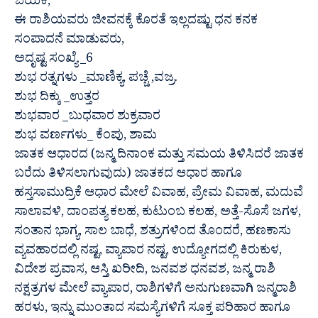
ಬಯಕೆ,
ಈ ರಾಶಿಯವರು ಜೀವನಕ್ಕೆ ಕೊರತೆ ಇಲ್ಲದಷ್ಟು ಧನ ಕನಕ
ಸಂಪಾದನೆ ಮಾಡುವರು,
ಅದೃಷ್ಟ ಸಂಖ್ಯೆ _6
ಶುಭ ರತ್ನಗಳು _ಮಾಣಿಕ್ಯ, ಪಚ್ಚೆ ,ವಜ್ರ.
ಶುಭ ದಿಕ್ಕು _ಉತ್ತರ
ಶುಭವಾರ _ಬುಧವಾರ ಶುಕ್ರವಾರ
ಶುಭ ವರ್ಣಗಳು_ ಕೆಂಪು, ಶಾಮ
ಜಾತಕ ಆಧಾರದ (ಜನ್ಮ ದಿನಾಂಕ ಮತ್ತು ಸಮಯ ತಿಳಿಸಿದರೆ ಜಾತಕ
ಬರೆದು ತಿಳಿಸಲಾಗುವುದು) ಜಾತಕದ ಆಧಾರ ಹಾಗೂ
ಹಸ್ತಸಾಮುದ್ರಿಕೆ ಆಧಾರ ಮೇಲೆ ವಿವಾಹ, ಪ್ರೇಮ ವಿವಾಹ, ಮದುವೆ
ಸಾಲಾವಳಿ, ದಾಂಪತ್ಯ ಕಲಹ, ಕುಟುಂಬ ಕಲಹ, ಅತ್ತೆ-ಸೊಸೆ ಜಗಳ,
ಸಂತಾನ ಭಾಗ್ಯ, ಸಾಲ ಬಾಧೆ, ಶತ್ರುಗಳಿಂದ ತೊಂದರೆ, ಹಣಕಾಸು
ವ್ಯವಹಾರದಲ್ಲಿ ನಷ್ಟ, ವ್ಯಾಪಾರ ನಷ್ಟ, ಉದ್ಯೋಗದಲ್ಲಿ ಕಿರುಕುಳ,
ವಿದೇಶ ಪ್ರವಾಸ, ಆಸ್ತಿ ಖರೀದಿ, ಜನವಶ ಧನವಶ, ಜನ್ಮ ರಾಶಿ
ನಕ್ಷತ್ರಗಳ ಮೇಲೆ ವ್ಯಾಪಾರ, ರಾಶಿಗಳಿಗೆ ಅನುಗುಣವಾಗಿ ಜನ್ಮರಾಶಿ
ಹರಳು, ಇನ್ನು ಮುಂತಾದ ಸಮಸ್ಯೆಗಳಿಗೆ ಸೂಕ್ತ ಪರಿಹಾರ ಹಾಗೂ