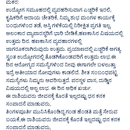
ಮಕರ:
ಉದ್ಯೋಗ ಸಮೂಹದಲ್ಲಿ ವ್ಯವಹರಿಸುವಾಗ ಎಚ್ಚರಿಕೆ ಇರಲಿ,
ಕೃಷಿಕರಿಗೆ ಆದಾಯ ಚೇತರಿಕೆ, ನಿಮ್ಮ ಶುಭ ಮಂಗಳ ಕಾರ್ಯಕ್ಕೆ
ಬಂಧುಗಳಿಂದ ತಡೆ, ಆಸ್ತಿ ಗಳಿಕೆಯಲ್ಲಿ ನಿರೀಕ್ಷಿತ ಪ್ರಗತಿ ಇಲ್ಲ,
ಅಲಂಕಾರ ವ್ಯಾಪಾರಸ್ಥರಿಗೆ ಭಾರಿ ಬೇಡಿಕೆ,ಹಣಕಾಸಿನ ವಿಷಯದಲ್ಲಿ
ಉತ್ತಮ ದಿನ. ಹಣಕಾಸಿನ ವ್ಯವಹಾರಗಳಲ್ಲಿ
ಜಾಗರೂಕರಾಗಿರುವುದು ಉತ್ತಮ. ಪ್ರಯಾಣದಲ್ಲಿ ಎಚ್ಚರಿಕೆ ಅಗತ್ಯ.
ಸ್ವಂತ ಉದ್ಯೋಗದಲ್ಲಿ ತೊಡಗಿಕೊಂಡವರಿಗೆ ಉತ್ತಮ ಲಾಭ.ಈ
ದಿನ ಆರೋಗ್ಯದ ಸಮಸ್ಯೆಗಳಿಂದ ನೀವು ಈಗಾಗಲೇ ಬಳಲುತ್ತಾ
ಇದ್ರೆ ಅತೀಯಾದ ನೋವುಗಳು ಕಾಡಲಿದೆ. ಶೀತ ಸಂಬಂಧಪಟ್ಟ
ಸಮಸ್ಯೆಗಳು ನಿಮ್ಮನು ಆವರಿಸುತ್ತದೆ. ಪರಸ್ಥಳ ವಾಸ, ದುಡ್ಡಿನ
ವಿಷಯದಲ್ಲಿ ಅಲ್ಪ ಲಾಭ. ಈ ದಿನ ಅಧಿಕ ಖರ್ಚು.
ಈ ರಾಶಿಯವರು ಜೀವನಕ್ಕೆ ಕೊರತೆ ಇಲ್ಲದಷ್ಟು ಧನ ಕನಕ
ಸಂಪಾದನೆ ಮಾಡುವರು,
ತಿಂಗಳಪೂರ್ತಿ ಮುನಿಸಿಕೊಂಡಿದ್ದ ಗಂಡ ಹೆಂಡತಿ ಮತ್ತೆ ಸೇರುವ
ಬಯಕೆ,ಈ ರಾಶಿಯವರು ಜೀವನಕ್ಕೆ ಕೊರತೆ ಇಲ್ಲದಷ್ಟು ಧನ ಕನಕ
ಸಂಪಾದನೆ ಮಾಡುವರು,