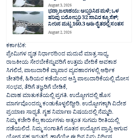
August 3, 2026
ಭದ್ರಾ ಜಲಾಶಯ: ಅಬ್ಬರಿಸಿದ ಮಳೆ; ಒಳ
ಹರಿವು ಬರೋಬ್ಬರಿ 32 ಸಾವಿರ‌ ಕ್ಯೂಸೆಕ್;
ನೀರಿನ ಮಟ್ಟ 160.3 ಅಡಿ-ರೈತರಲ್ಲಿ ಸಂತಸ
August 2, 2026
ಕರ್ಕಾಟಕ:
ಪ್ರೇಮಿಗಳ ದೃಢ ನಿರ್ಧಾರದಿಂದ ಮದುವೆ ಮಾತ್ರ ಸಾಧ್ಯ,
ರಾಜಕೀಯ ಸೇರಬೇಕೆನ್ನುವರಿಗೆ ಉತ್ತಮ ವೇದಿಕೆ ಅವಕಾಶ
ಸಿಗಲಿದೆ, ಪಾಲುದಾರಿಕೆ ವ್ಯಾಪಾರ ವ್ಯವಹಾರಗಳಲ್ಲಿ ಆರ್ಥಿಕ
ಚೇತರಿಕೆ, ಹಿರಿಯರ ಕಡೆಯಿಂದ ಆಸ್ತಿ ಪಾಲುದಾರಿಕೆಯಲ್ಲಿ ಮೋಸ
ಸಂಭವ, ತೆರಿಗೆ ತಜ್ಞರಿಗೆ ಬೇಡಿಕೆ,
ವಿವಾಹ ಮಾತುಕತೆಯಲ್ಲಿ ಪ್ರಗತಿ. ಉದ್ಯೋಗದಲ್ಲಿ ಹೊಸ
ಮಾರ್ಗವೊಂದನ್ನು ಕಂಡುಕೊಳ್ಳಲಿದ್ದೀರಿ. ಉದ್ಯೋಗಕ್ಕಾಗಿ ವಿದೇಶ
ಪ್ರಯಾಣ ಸಾಧ್ಯತೆ. ಗೃಹ ನಿರ್ಮಾಣ ವಿಷಯದಲ್ಲಿ ನೆಮ್ಮದಿ.
ನಿಮ್ಮ ಕಚೇರಿ ಕೆಲ್ಸ ಕಾರ್ಯಗಳು ಅತ್ಯಂತ ಸುಗಮ ರೀತಿಯಲ್ಲಿ
ನಡೆಯಲಿದೆ. ನಿಮ್ಮ ಸಂಗಾತಿಗೆ ನೂತನ ಉದ್ಯೋಗ ಪ್ರಾಪ್ತಿ ಆಗುವ