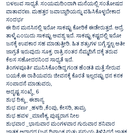
ಬಳಲುವ ಸಾಧ್ಯತೆ. ಸಂಯಮದಿಂದಾಗಿ ಮನೆಯಲ್ಲಿ ಸಂತೋಷದ
ವಾತಾವರಣ. ಮಹತ್ತರ ಜವಾಬ್ದಾರಿಯನ್ನು ವಹಿಸಿಕೊಳ್ಳಬೇಕಾದ
ಸಂದರ್ಭ
ಈ ದಿನ ಮನಸಿನಲ್ಲಿ ಇರೋ ಸಾಕಷ್ಟು ಕೋರಿಕೆ ಈಡೇರುತ್ತದೆ. ಆದ್ರೆ
ತಾಳ್ಮೆ ಎಂಬುದು ಸಾಕಷ್ಟು ಅವಶ್ಯ ಇದೆ. ಸಾಕಷ್ಟು ಕಷ್ಟದಲ್ಲಿ ಇರೋ
ಜನಕ್ಕೆ ಉಪಕಾರ ಸಹ ಮಾಡುತ್ತೀರಿ. ಹಿತ ಶತ್ರುಗಳ ಬಗ್ಗೆ ಸ್ವಲ್ಪ ಅತೀ
ಜಾಗ್ರತೆ ಇರುವುದು ಸೂಕ್ತ. ರಾತ್ರಿ ನಂತರ ನೆಮ್ಮದಿಗೆ ದಕ್ಕೆ ತರುವ
ಕೆಲಸ ಸಹೋದರನಿಂದ ಸಾಧ್ಯತೆ ಇದೆ.
ತಿಂಗಳಪೂರ್ತಿ ಮುನಿಸಿಕೊಂಡಿದ್ದ ಗಂಡ ಹೆಂಡತಿ ಮತ್ತೆ ಸೇರುವ
ಬಯಕೆ,ಈ ರಾಶಿಯವರು ಜೀವನಕ್ಕೆ ಕೊರತೆ ಇಲ್ಲದಷ್ಟು ಧನ ಕನಕ
ಸಂಪಾದನೆ ಮಾಡುವರು,
ಅದೃಷ್ಟ ಸಂಖ್ಯೆ_ 6
ಶುಭ ದಿಕ್ಕು_ ಈಶಾನ್ಯ
ಶುಭ ವರ್ಣ _ಹಳದಿ ,ಕೆಂಪು, ಕೇಸರಿ, ತಾಮ್ರ
ಶುಭ ಹವಳ _ಮಾಣಿಕ್ಯ, ಪುಷ್ಪರಾಗ ನೀಲ
ಶುಭವಾರ _ಭಾನುವಾರ ಮಂಗಳವಾರ ಗುರುವಾರ ಶನಿವಾರ