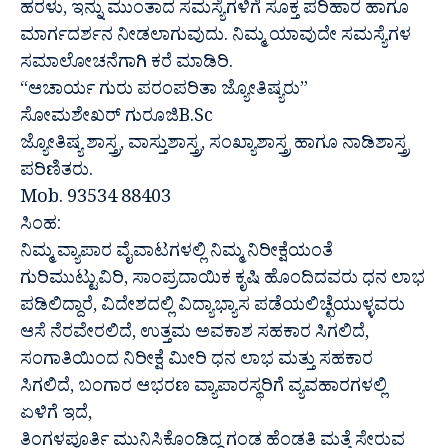
ಹರಳು, ಇನ್ನು ಮುಂತಾದ ಸಮಸ್ಯೆಗಳಿಗೆ ಸೂಕ್ತ ಪರಿಹಾರ ಹಾಗೂ
ಮಾರ್ಗದರ್ಶನ ನೀಡಲಾಗುವುದು. ನಿಮ್ಮ ಯಾವುದೇ ಸಮಸ್ಯೆಗಳ
ಸಮಾಲೋಚನೆಗಾಗಿ ಕರೆ ಮಾಡಿರಿ.
“ಆಚಾರ್ಯ ಗುರು ಪರಂಪರಿತಾ ಜ್ಯೋತಿಷ್ಯರು”
ಸೋಮಶೇಖರ್ ಗುರೂಜಿB.Sc
ಜ್ಯೋತಿಷ್ಯ ಶಾಸ್ತ್ರ, ವಾಸ್ತುಶಾಸ್ತ್ರ, ಸಂಖ್ಯಾಶಾಸ್ತ್ರ ಹಾಗೂ ನಾಡಿಶಾಸ್ತ್ರ
ಪರಿಣಿತರು.
Mob. 93534 88403
ಸಿಂಹ:
ನಿಮ್ಮ ವ್ಯಾಪಾರ ವೈವಾಟಗಳಲ್ಲಿ ನಿಮ್ಮ ನಿರೀಕ್ಷೆಯಂತೆ
ಗುರಿಮುಟ್ಟುವಿರಿ, ಸಾಂಪ್ರದಾಯಿಕ ಕೃಷಿ ಹೊಂದಿದವರು ಧನ ಲಾಭ
ಪಡಿಲಿದ್ದಾರೆ, ವಿದೇಶದಲ್ಲಿ ವಿದ್ಯಾಭ್ಯಾಸ ಪಡೆಯಲಿಚ್ಛೆಯುಳ್ಳವರು
ಆಸೆ ನೆರವೇರಲಿದೆ, ಉತ್ತಮ ಅವಕಾಶ ಸಹಕಾರ ಸಿಗಲಿದೆ,
ಸಂಗಾತಿಯಿಂದ ನಿರೀಕ್ಷೆ ಮೀರಿ ಧನ ಲಾಭ ಮತ್ತು ಸಹಕಾರ
ಸಿಗಲಿದೆ, ಬಂಗಾರ ಆಭರಣ ವ್ಯಾಪಾರಸ್ಥರಿಗೆ ವ್ಯವಹಾರಗಳಲ್ಲಿ
ಏಳಿಗೆ ಇದೆ,
ತಿಂಗಳಪೂರ್ತಿ ಮುನಿಸಿಕೊಂಡಿದ್ದ ಗಂಡ ಹೆಂಡತಿ ಮತ್ತೆ ಸೇರುವ