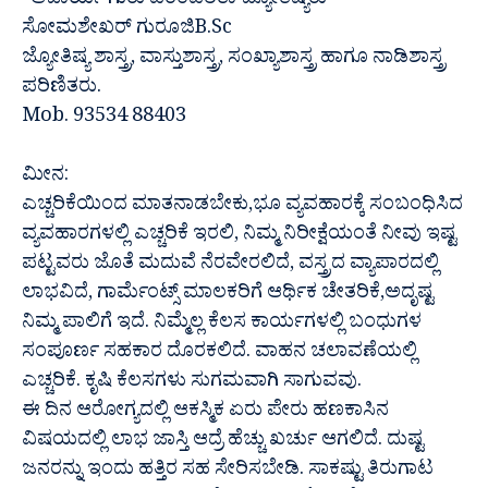
“ಆಚಾರ್ಯ ಗುರು ಪರಂಪರಿತಾ ಜ್ಯೋತಿಷ್ಯರು”
ಸೋಮಶೇಖರ್ ಗುರೂಜಿB.Sc
ಜ್ಯೋತಿಷ್ಯ ಶಾಸ್ತ್ರ, ವಾಸ್ತುಶಾಸ್ತ್ರ, ಸಂಖ್ಯಾಶಾಸ್ತ್ರ ಹಾಗೂ ನಾಡಿಶಾಸ್ತ್ರ
ಪರಿಣಿತರು.
Mob. 93534 88403
ಮೀನ:
ಎಚ್ಚರಿಕೆಯಿಂದ ಮಾತನಾಡಬೇಕು,ಭೂ ವ್ಯವಹಾರಕ್ಕೆ ಸಂಬಂಧಿಸಿದ
ವ್ಯವಹಾರಗಳಲ್ಲಿ ಎಚ್ಚರಿಕೆ ಇರಲಿ, ನಿಮ್ಮ ನಿರೀಕ್ಷೆಯಂತೆ ನೀವು ಇಷ್ಟ
ಪಟ್ಟವರು ಜೊತೆ ಮದುವೆ ನೆರವೇರಲಿದೆ, ವಸ್ತ್ರದ ವ್ಯಾಪಾರದಲ್ಲಿ
ಲಾಭವಿದೆ, ಗಾರ್ಮೆಂಟ್ಸ್ ಮಾಲಕರಿಗೆ ಆರ್ಥಿಕ ಚೇತರಿಕೆ,ಅದೃಷ್ಟ
ನಿಮ್ಮ ಪಾಲಿಗೆ ಇದೆ. ನಿಮ್ಮೆಲ್ಲ ಕೆಲಸ ಕಾರ್ಯಗಳಲ್ಲಿ ಬಂಧುಗಳ
ಸಂಪೂರ್ಣ ಸಹಕಾರ ದೊರಕಲಿದೆ. ವಾಹನ ಚಲಾವಣೆಯಲ್ಲಿ
ಎಚ್ಚರಿಕೆ. ಕೃಷಿ ಕೆಲಸಗಳು ಸುಗಮವಾಗಿ ಸಾಗುವವು.
ಈ ದಿನ ಆರೋಗ್ಯದಲ್ಲಿ ಆಕಸ್ಮಿಕ ಏರು ಪೇರು ಹಣಕಾಸಿನ
ವಿಷಯದಲ್ಲಿ ಲಾಭ ಜಾಸ್ತಿ ಆದ್ರೆ ಹೆಚ್ಚು ಖರ್ಚು ಆಗಲಿದೆ. ದುಷ್ಟ
ಜನರನ್ನು ಇಂದು ಹತ್ತಿರ ಸಹ ಸೇರಿಸಬೇಡಿ. ಸಾಕಷ್ಟು ತಿರುಗಾಟ