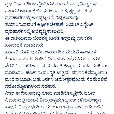
ದೃಢ ನಿರ್ಧಾರದಿಂದ ಪ್ರೇಮಿಗಳ ಮದುವೆ ಸಾಧ್ಯ, ನಿಮ್ಮ ಶುಭ
ಮಂಗಳ ಕಾರ್ಯಕ್ಕೆ ಬಂಧುಗಳಿಂದ ತಡೆ, ಸ್ವಲ್ಪ ಮಾಡುವ
ವ್ಯವಹಾರಗಳಲ್ಲಿ ಅಭಿವೃದ್ಧಿ ಇದೆ, ಸಿದ್ಧ ಉಡುಪು
ತಯಾರಿಸುವವರಿಗೆ ಆರ್ಥಿಕ ಚೇತರಿಕೆ, ರಿಯಲ್ ಎಸ್ಟೇಟ್
ವ್ಯವಹಾರಗಳಲ್ಲಿ ಅಭಿವೃದ್ಧಿ ಕಾಣುವಿರಿ,
ಈ ರಾಶಿಯವರು ಜೀವನಕ್ಕೆ ಕೊರತೆ ಇಲ್ಲದಷ್ಟು ಧನ ಕನಕ
ಸಂಪಾದನೆ ಮಾಡುವರು,
ಸಂಗಾತಿ ಜೊತೆ ಪುನರ್ಮಿಲನೆಯ ದಿನ,ಮದುವೆ ಸಾಲಾವಳಿ
ಕೇಳುವ ಸಮಯ ಬಂದಿದೆ,ವಿವಾಹ ಸಮಸ್ಯೆಗಳಿಗೆ ಬಂಧುಗಳ
ನೆರವಿನಿಂದ ಪರಿಹಾರ, ಮದುವೆಗಾಗಿ ಕಲ್ಯಾಣ ಮಂಟಪ ಬುಕಿಂಗ್
ಮಾಡುವಿರಿ, ಹಣಕಾಸು ಪರಿಸ್ಥಿತಿ ಉತ್ತಮ. ಮಾನಸಿಕ ನೆಮ್ಮದಿಗಾಗಿ
ದೂರ ಪ್ರಯಾಣ. ಬಹುದಿನಗಳ ಆಶೋತ್ತರವೊಂದು ನೆರವೇರಲಿದೆ.
ಸಹೋದ್ಯೋಗಿಗಳಿಂದ ಸಹಕಾರ.
ನೀವು ಈ ದಿನ ಸಾಕಷ್ಟು ಕೋಪ ಮಾಡಿಕೊಳ್ಳುತ್ತೀರಿ. ಹಲವು
ವಿಷಯದಲ್ಲಿ ದುಡುಕಿ ನಿಮ್ಮ ಅತ್ಯಮೂಲ್ಯ ಹಣ ಕಳೆದುಕೊಳ್ಳುವ
ಸಾಧ್ಯತೆ. ನಿಮ್ಮ ಕಛೇರಿ ಕಾರ್ಯಗಳು ಅತ್ಯಂತ ವೇಗ ಪಡೆಯಲಿದೆ.