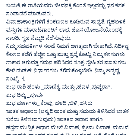
ಬಯಕೆ,ಈ ರಾಶಿಯವರು ಜೀವನಕ್ಕೆ ಕೊರತೆ ಇಲ್ಲದಷ್ಟು ಧನ ಕನಕ
ಸಂಪಾದನೆ ಮಾಡುವರು,
ವಿವಾಹಾಕಾಂಕ್ಷಿಗಳಿಗೆ ಕಂಕಣಬಲ ಕೂಡಿರುವ ಸಾಧ್ಯತೆ. ಗೃಹಬಳಕೆ
ವಸ್ತುಗಳ ಮಾರಾಟಗಾರರಿಗೆ ಲಾಭ. ಹೊಸ ಯೋಜನೆಯೊಂದಕ್ಕೆ
ನಾಂದಿ. ಗೃಹ ನೆಮ್ಮದಿ ನೆಲೆಸುವುದು.
ನಿಮ್ಮ ಸಹವರ್ತಿಗಳ ಸಲಹೆ ನಿಮಗೆ ಅಗತ್ಯವಾಗಿ ಬೇಕಾಗಿದೆ. ನಿರ್ದಿಷ್ಟ
ಕೆಲಸದ ಕಡೆಗೆ ಹೆಚ್ಚಿನ ಒತ್ತು ಮತ್ತು ಶ್ರದ್ದೆ ಕೊಟ್ಟು ನಿಮ್ಮ ಕನಸುಗಳು
ಸಾಕಾರ ಆಗುವತ್ತ ಗಮನ ಹರಿಸಿದರೆ ಸೂಕ್ತ. ಸ್ನೇಹಿತರ ಮಾತುಗಳು
ಕೇಳಿ ದುಡುಕು ನಿರ್ಧಾರಗಳು ತೆಗೆದುಕೊಳ್ಳಬೇಡಿ. ನಿಮ್ಮ ಅದೃಷ್ಟ
ಸಂಖ್ಯೆ_ 4
ಶುಭ ರಾಶಿ ಹರಳು _ಮಾಣಿಕ್ಯ, ಮುತ್ತು ,ಹವಳ ,ಪುಷ್ಪರಾಗ.
ಶುಭ ದಿಕ್ಕು _ಪೂರ್ವ
ಶುಭ ವರ್ಣಗಳು_ ಕೆಂಪು, ಹಳದಿ ,ಬಿಳಿ ,ಹಸಿರು
ಜಾತಕ ಆಧಾರದ (ಜನ್ಮ ದಿನಾಂಕ ಮತ್ತು ಸಮಯ ತಿಳಿಸಿದರೆ ಜಾತಕ
ಬರೆದು ತಿಳಿಸಲಾಗುವುದು) ಜಾತಕದ ಆಧಾರ ಹಾಗೂ
ಹಸ್ತಸಾಮುದ್ರಿಕೆ ಆಧಾರ ಮೇಲೆ ವಿವಾಹ, ಪ್ರೇಮ ವಿವಾಹ, ಮದುವೆ