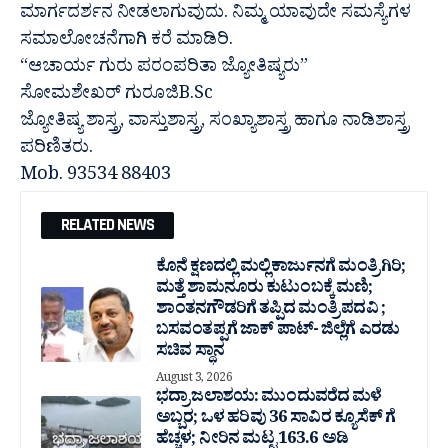
ಮಾರ್ಗದರ್ಶನ ನೀಡಲಾಗುವುದು. ನಿಮ್ಮ ಯಾವುದೇ ಸಮಸ್ಯೆಗಳ
ಸಮಾಲೋಚನೆಗಾಗಿ ಕರೆ ಮಾಡಿರಿ.
“ಆಚಾರ್ಯ ಗುರು ಪರಂಪರಿತಾ ಜ್ಯೋತಿಷ್ಯರು”
ಸೋಮಶೇಖರ್ ಗುರೂಜಿB.Sc
ಜ್ಯೋತಿಷ್ಯ ಶಾಸ್ತ್ರ, ವಾಸ್ತುಶಾಸ್ತ್ರ, ಸಂಖ್ಯಾಶಾಸ್ತ್ರ ಹಾಗೂ ನಾಡಿಶಾಸ್ತ್ರ
ಪರಿಣಿತರು.
Mob. 93534 88403
RELATED NEWS
ಕೊನೆ ಕ್ಷಣದಲ್ಲಿ ಮಲ್ಲಿಕಾರ್ಜುನಗೆ ಮಂತ್ರಿಗಿರಿ;
ಮತ್ತೆ ಶಾಮನೂರು ಕುಟುಂಬಕ್ಕೆ ಮಣಿ;
ಶಾಂತನಗೌಡರಿಗೆ ತಪ್ಪಿದ ಮಂತ್ರಿ ಪದವಿ ;
ಬಸವಂತಪ್ಪಗೆ ಜಾಕ್ ಪಾಟ್- ಜಿಲ್ಲೆಗೆ ಎರಡು
ಸಚಿವ ಸ್ಥಾನ
August 3, 2026
ಭದ್ರಾ ಜಲಾಶಯ: ಮುಂದುವರೆದ ಮಳೆ
ಅಬ್ಬರ; ಒಳ ಹರಿವು 36 ಸಾವಿರ‌ ಕ್ಯೂಸೆಕ್ ಗೆ
ಹೆಚ್ಚಳ; ನೀರಿನ ಮಟ್ಟ 163.6 ಅಡಿ