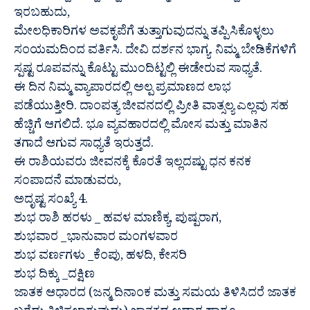
ಇರಬಹುದು,
ಮೇಲಧಿಕಾರಿಗಳ ಅವಕೃಪೆಗೆ ತುತ್ತಾಗುವುದನ್ನು ತಪ್ಪಿಸಿಕೊಳ್ಳಲು
ಸಂಯಮದಿಂದ ವರ್ತಿಸಿ. ದೇವಿ ದರ್ಶನ ಭಾಗ್ಯ. ನಿಮ್ಮ ಬೇಡಿಕೆಗಳಿಗೆ
ಸ್ಪಷ್ಟ ರೂಪವನ್ನು ಕೊಟ್ಟು ಮುಂದಿಟ್ಟಲ್ಲಿ ಈಡೇರುವ ಸಾಧ್ಯತೆ.
ಈ ದಿನ ನಿಮ್ಮ ವ್ಯಾಪಾರದಲ್ಲಿ ಅಲ್ಪ ಪ್ರಮಾಣದ ಲಾಭ
ಪಡೆಯುತ್ತೀರಿ. ದಾಂಪತ್ಯ ಜೀವನದಲ್ಲಿ ಪ್ರೀತಿ ವಾತ್ಸಲ್ಯ ಎಲ್ಲವು ಸಹ
ಹೆಚ್ಚಿಗೆ ಆಗಲಿದೆ. ಭೂ ವ್ಯವಹಾರದಲ್ಲಿ ಮೋಸ ಮತ್ತು ಮಾತಿನ
ತಗಾದೆ ಆಗುವ ಸಾಧ್ಯತೆ ಇರುತ್ತದೆ.
ಈ ರಾಶಿಯವರು ಜೀವನಕ್ಕೆ ಕೊರತೆ ಇಲ್ಲದಷ್ಟು ಧನ ಕನಕ
ಸಂಪಾದನೆ ಮಾಡುವರು,
ಅದೃಷ್ಟ ಸಂಖ್ಯೆ 4.
ಶುಭ ರಾಶಿ ಹರಳು _ ಹವಳ ಮಾಣಿಕ್ಯ, ಪುಷ್ಪರಾಗ,
ಶುಭವಾರ _ಭಾನುವಾರ ಮಂಗಳವಾರ
ಶುಭ ವರ್ಣಗಳು _ಕೆಂಪು, ಹಳದಿ, ಕೇಸರಿ
ಶುಭ ದಿಕ್ಕು _ದಕ್ಷಿಣ
ಜಾತಕ ಆಧಾರದ (ಜನ್ಮ ದಿನಾಂಕ ಮತ್ತು ಸಮಯ ತಿಳಿಸಿದರೆ ಜಾತಕ