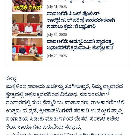
July 31, 2026
ದಾವಣಗೆರೆ: ಸಿವಿಲ್ ಪೊಲೀಸ್
ಕಾನ್ಸ್‌ಟೇಬಲ್ ಪರೀಕ್ಷೆ ಪಾರದರ್ಶಕವಾಗಿ
ನಡೆಸಲು ಕ್ರಮ: ಜಿಲ್ಲಾಧಿಕಾರಿ
July 30, 2026
ದಾವಣಗೆರೆ: ಅದ್ದೂರಿಯಾಗಿ ಸ್ವಾತಂತ್ರ್ಯ
ದಿನಾಚರಣೆಗೆ ಕ್ರಮವಹಿಸಿ; ಜಿಲ್ಲಾಧಿಕಾರಿ
July 29, 2026
ಕನ್ಯಾ:
ಮಕ್ಕಳಿಂದ ಆದಾಯ ಖರ್ಚನ್ನು ತೂಗಿಸುತ್ತಾರೆ, ನಿಮ್ಮ ವ್ಯಾಪಾರದ
ಕ್ಷೇತ್ರದಲ್ಲಿ ಅಕ್ಕಪಕ್ಕದವರಿಂದ ವಿರೋಧ, ನವದಂಪತಿಗಳ
ಸಂಸಾರದಲ್ಲಿ ಸುಖ ನೆಮ್ಮದಿಯ ವಾತಾವರಣ, ರಾಜಕಾರಣಿಗಳಿಗೆ
ಉತ್ತಮ ಮನ್ನಡೆ, ಕ್ರೀಡಾಪಟುಗಳಿಗೆ ಸರಕಾರಿ ಉದ್ಯೋಗ ಪ್ರಾಪ್ತಿ,
ಸಂಗಾತಿಯ ಸಿಡುಕು ಮಾತುಗಳಿಂದ ಬೇಸರ, ಸರಕಾರಿ ಕಚೇರಿ
ಕೆಲಸ ಕಾರ್ಯಗಳು ಏರುಪೇರು ಸಂಭವ,