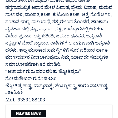
ಬರೆದು ತಿಳಿಸಲಾಗುವುದು) ಜಾತಕದ ಆಧಾರ ಹಾಗೂ
ಹಸ್ತಸಾಮುದ್ರಿಕೆ ಆಧಾರ ಮೇಲೆ ವಿವಾಹ, ಪ್ರೇಮ ವಿವಾಹ, ಮದುವೆ
ಸಾಲಾವಳಿ, ದಾಂಪತ್ಯ ಕಲಹ, ಕುಟುಂಬ ಕಲಹ, ಅತ್ತೆ-ಸೊಸೆ ಜಗಳ,
ಸಂತಾನ ಭಾಗ್ಯ, ಸಾಲ ಬಾಧೆ, ಶತ್ರುಗಳಿಂದ ತೊಂದರೆ, ಹಣಕಾಸು
ವ್ಯವಹಾರದಲ್ಲಿ ನಷ್ಟ, ವ್ಯಾಪಾರ ನಷ್ಟ, ಉದ್ಯೋಗದಲ್ಲಿ ಕಿರುಕುಳ,
ವಿದೇಶ ಪ್ರವಾಸ, ಆಸ್ತಿ ಖರೀದಿ, ಜನವಶ ಧನವಶ, ಜನ್ಮ ರಾಶಿ
ನಕ್ಷತ್ರಗಳ ಮೇಲೆ ವ್ಯಾಪಾರ, ರಾಶಿಗಳಿಗೆ ಅನುಗುಣವಾಗಿ ಜನ್ಮರಾಶಿ
ಹರಳು, ಇನ್ನು ಮುಂತಾದ ಸಮಸ್ಯೆಗಳಿಗೆ ಸೂಕ್ತ ಪರಿಹಾರ ಹಾಗೂ
ಮಾರ್ಗದರ್ಶನ ನೀಡಲಾಗುವುದು. ನಿಮ್ಮ ಯಾವುದೇ ಸಮಸ್ಯೆಗಳ
ಸಮಾಲೋಚನೆಗಾಗಿ ಕರೆ ಮಾಡಿರಿ.
“ಆಚಾರ್ಯ ಗುರು ಪರಂಪರಿತಾ ಜ್ಯೋತಿಷ್ಯರು”
ಸೋಮಶೇಖರ್ ಗುರೂಜಿB.Sc
ಜ್ಯೋತಿಷ್ಯ ಶಾಸ್ತ್ರ, ವಾಸ್ತುಶಾಸ್ತ್ರ, ಸಂಖ್ಯಾಶಾಸ್ತ್ರ ಹಾಗೂ ನಾಡಿಶಾಸ್ತ್ರ
ಪರಿಣಿತರು.
Mob. 93534 88403
RELATED NEWS