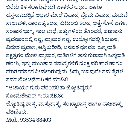
ಜಾತಕ ಆಧಾರದ (ಜನ್ಮ ದಿನಾಂಕ ಮತ್ತು ಸಮಯ ತಿಳಿಸಿದರೆ ಜಾತಕ
ಬರೆದು ತಿಳಿಸಲಾಗುವುದು) ಜಾತಕದ ಆಧಾರ ಹಾಗೂ
ಹಸ್ತಸಾಮುದ್ರಿಕೆ ಆಧಾರ ಮೇಲೆ ವಿವಾಹ, ಪ್ರೇಮ ವಿವಾಹ, ಮದುವೆ
ಸಾಲಾವಳಿ, ದಾಂಪತ್ಯ ಕಲಹ, ಕುಟುಂಬ ಕಲಹ, ಅತ್ತೆ-ಸೊಸೆ ಜಗಳ,
ಸಂತಾನ ಭಾಗ್ಯ, ಸಾಲ ಬಾಧೆ, ಶತ್ರುಗಳಿಂದ ತೊಂದರೆ, ಹಣಕಾಸು
ವ್ಯವಹಾರದಲ್ಲಿ ನಷ್ಟ, ವ್ಯಾಪಾರ ನಷ್ಟ, ಉದ್ಯೋಗದಲ್ಲಿ ಕಿರುಕುಳ,
ವಿದೇಶ ಪ್ರವಾಸ, ಆಸ್ತಿ ಖರೀದಿ, ಜನವಶ ಧನವಶ, ಜನ್ಮ ರಾಶಿ
ನಕ್ಷತ್ರಗಳ ಮೇಲೆ ವ್ಯಾಪಾರ, ರಾಶಿಗಳಿಗೆ ಅನುಗುಣವಾಗಿ ಜನ್ಮರಾಶಿ
ಹರಳು, ಇನ್ನು ಮುಂತಾದ ಸಮಸ್ಯೆಗಳಿಗೆ ಸೂಕ್ತ ಪರಿಹಾರ ಹಾಗೂ
ಮಾರ್ಗದರ್ಶನ ನೀಡಲಾಗುವುದು. ನಿಮ್ಮ ಯಾವುದೇ ಸಮಸ್ಯೆಗಳ
ಸಮಾಲೋಚನೆಗಾಗಿ ಕರೆ ಮಾಡಿರಿ.
“ಆಚಾರ್ಯ ಗುರು ಪರಂಪರಿತಾ ಜ್ಯೋತಿಷ್ಯರು”
ಸೋಮಶೇಖರ್ ಗುರೂಜಿB.Sc
ಜ್ಯೋತಿಷ್ಯ ಶಾಸ್ತ್ರ, ವಾಸ್ತುಶಾಸ್ತ್ರ, ಸಂಖ್ಯಾಶಾಸ್ತ್ರ ಹಾಗೂ ನಾಡಿಶಾಸ್ತ್ರ
ಪರಿಣಿತರು.
Mob. 93534 88403