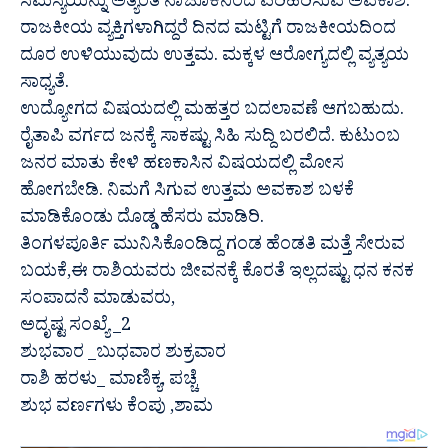
ಸಮಸ್ಯೆಯನ್ನು ಅತ್ಯಂತ ನಾಜೂಕಿನಿಂದ ಪರಿಹರಿಸುವ ಅವಕಾಶ.
ರಾಜಕೀಯ ವ್ಯಕ್ತಿಗಳಾಗಿದ್ದರೆ ದಿನದ ಮಟ್ಟಿಗೆ ರಾಜಕೀಯದಿಂದ
ದೂರ ಉಳಿಯುವುದು ಉತ್ತಮ. ಮಕ್ಕಳ ಆರೋಗ್ಯದಲ್ಲಿ ವ್ಯತ್ಯಯ
ಸಾಧ್ಯತೆ.
ಉದ್ಯೋಗದ ವಿಷಯದಲ್ಲಿ ಮಹತ್ತರ ಬದಲಾವಣೆ ಆಗಬಹುದು.
ರೈತಾಪಿ ವರ್ಗದ ಜನಕ್ಕೆ ಸಾಕಷ್ಟು ಸಿಹಿ ಸುದ್ದಿ ಬರಲಿದೆ. ಕುಟುಂಬ
ಜನರ ಮಾತು ಕೇಳಿ ಹಣಕಾಸಿನ ವಿಷಯದಲ್ಲಿ ಮೋಸ
ಹೋಗಬೇಡಿ. ನಿಮಗೆ ಸಿಗುವ ಉತ್ತಮ ಅವಕಾಶ ಬಳಕೆ
ಮಾಡಿಕೊಂಡು ದೊಡ್ಡ ಹೆಸರು ಮಾಡಿರಿ.
ತಿಂಗಳಪೂರ್ತಿ ಮುನಿಸಿಕೊಂಡಿದ್ದ ಗಂಡ ಹೆಂಡತಿ ಮತ್ತೆ ಸೇರುವ
ಬಯಕೆ,ಈ ರಾಶಿಯವರು ಜೀವನಕ್ಕೆ ಕೊರತೆ ಇಲ್ಲದಷ್ಟು ಧನ ಕನಕ
ಸಂಪಾದನೆ ಮಾಡುವರು,
ಅದೃಷ್ಟ ಸಂಖ್ಯೆ _2
ಶುಭವಾರ _ಬುಧವಾರ ಶುಕ್ರವಾರ
ರಾಶಿ ಹರಳು_ ಮಾಣಿಕ್ಯ, ಪಚ್ಚೆ
ಶುಭ ವರ್ಣಗಳು ಕೆಂಪು ,ಶಾಮ