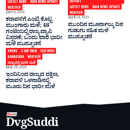
REPORT
LATEST NEWS
RAIN NEWS UPDATE
LATEST NEWS
RAIN NEWS UPDATE
WEATHER
June 6, 2026
WEATHER
April 14, 2025
ಕರಾವಳಿಗೆ ಎಂಟ್ರಿ ಕೊಟ್ಟ
ಮುಂದಿನ ಮೂರ್ನಾಲ್ಕು ದಿನ
ಮುಂಗಾರು ಮಳೆ; 48
ಗುಡುಗು ಸಹಿತ ಮಳೆ
ಗಂಟೆಯಲ್ಲಿ ರಾಜ್ಯ ವ್ಯಾಪಿ
ಮುನ್ಸೂಚನೆ
ವಿಸ್ತರಣೆ; ಒಂದು ವಾರ ಭಾರೀ
ಮಳೆ ಮುನ್ಸೂಚನೆ
#NEWS
3 DAY RAIN
FEATURED
KARNATAKA
WEATHER
ರಾಜ್ಯದಲ್ಲಿ ಭಾರೀ ಮಳೆ
May 26, 2020
ಇಂದಿನಿಂದ ರಾಜ್ಯದ ದಕ್ಷಿಣ,
ಕರಾವಳಿ ಒಳನಾಡಿನಲ್ಲಿ
ಮೂರು ದಿನ ಭಾರೀ ಮಳೆ
DvgSuddi