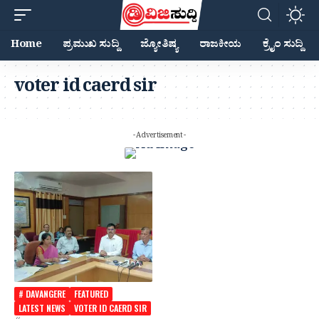
Home
ಪ್ರಮುಖ ಸುದ್ದಿ
ಜ್ಯೋತಿಷ್ಯ
ರಾಜಕೀಯ
ಕ್ರೈಂ ಸುದ್ದಿ
voter id caerd sir
- Advertisement -
# DAVANGERE
FEATURED
LATEST NEWS
VOTER ID CAERD SIR