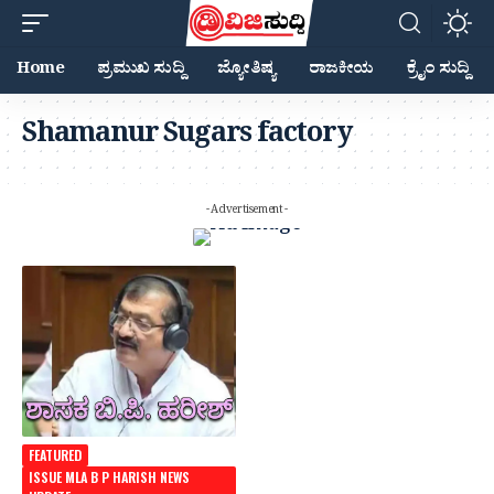
Home
ಪ್ರಮುಖ ಸುದ್ದಿ
ಜ್ಯೋತಿಷ್ಯ
ರಾಜಕೀಯ
ಕ್ರೈಂ ಸುದ್ದಿ
Shamanur Sugars factory
- Advertisement -
FEATURED
ISSUE MLA B P HARISH NEWS