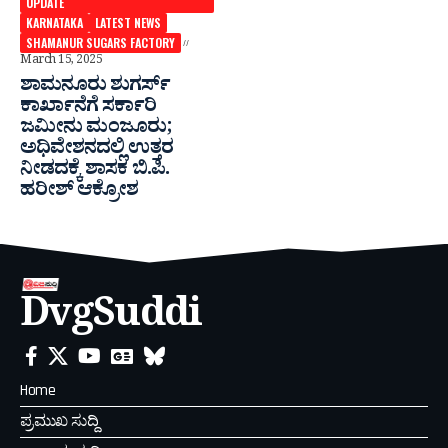
UPDATE
KARNATAKA
LATEST NEWS
SHAMANUR SUGARS FACTORY
March 15, 2025
ಶಾಮನೂರು ಶುಗರ್ಸ್‌
ಕಾರ್ಖಾನೆಗೆ ಸರ್ಕಾರಿ
ಜಮೀನು ಮಂಜೂರು;
ಅಧಿವೇಶನದಲ್ಲಿ ಉತ್ತರ
ನೀಡದಕ್ಕೆ ಶಾಸಕ ಬಿ.ಪಿ.
ಹರೀಶ್‌ ಆಕ್ರೋಶ
DvgSuddi
Home
ಪ್ರಮುಖ ಸುದ್ದಿ