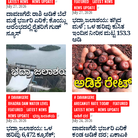
LATEST NEWS
NEWS UPDATE
FEATURED
LATEST NEWS
July 27, 2026
NEWS UPDATE
ದಾವಣಗೆರೆ: ರಾಶಿ ಅಡಿಕೆ ಬೆಲೆ
July 27, 2026
ಭದ್ರಾ ಜಲಾಶಯ: ತಗ್ಗಿದ
ಮತ್ತೆ ಭರ್ಜರಿ ಏರಿಕೆ; ಕೊಯ್ಲು
ಮಳೆ ; ಒಳ ಹರಿವು ಕುಸಿತ
ಆರಂಭದಲ್ಲಿ ರೈತರಿಗೆ ಗುಡ್
ಇಂದಿನ ನೀರಿನ ಮಟ್ಟ 153.3
ನ್ಯೂಸ್
ಅಡಿ
# DAVANGERE
# DAVANGERE
BHADRA DAM WATER LEVEL
ARECANUT RATE TODAY
FEATURED
FEATURED
LATEST NEWS
LATEST NEWS
NEWS UPDATE
NEWS UPDATE
ಭದ್ರಾ ಜಲಾಶಯ
ಅಡಿಕೆ ದರ
July 25, 2026
July 24, 2026
ಭದ್ರಾ ಜಲಾಶಯ: ಒಳ
ದಾವಣಗೆರೆ: ಭರ್ಜರಿ ಏರಿಕೆ
ಹರಿವು 6,472 ಕ್ಯೂಸೆಕ್;
ಕಂಡ ಅಡಿಕೆ ದರ; ಏಕಾಏಕಿ