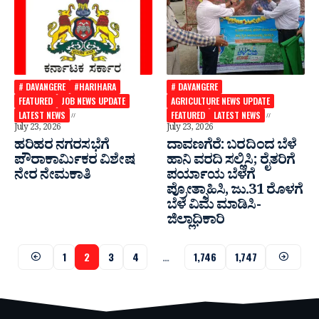
# DAVANGERE
#HARIHARA
# DAVANGERE
FEATURED
JOB NEWS UPDATE
AGRICULTURE NEWS UPDATE
LATEST NEWS
FEATURED
LATEST NEWS
July 23, 2026
July 23, 2026
ಹರಿಹರ ನಗರಸಭೆಗೆ
ದಾವಣಗೆರೆ: ಬರದಿಂದ ಬೆಳೆ
ಪೌರಾಕಾರ್ಮಿಕರ ವಿಶೇಷ
ಹಾನಿ ವರದಿ ಸಲ್ಲಿಸಿ; ರೈತರಿಗೆ
ನೇರ ನೇಮಕಾತಿ
ಪರ್ಯಾಯ ಬೆಳೆಗೆ
ಪ್ರೋತ್ಸಾಹಿಸಿ, ಜು.31 ರೊಳಗೆ
ಬೆಳೆ ವಿಮೆ ಮಾಡಿಸಿ-
ಜಿಲ್ಲಾಧಿಕಾರಿ
1
2
3
4
…
1,746
1,747