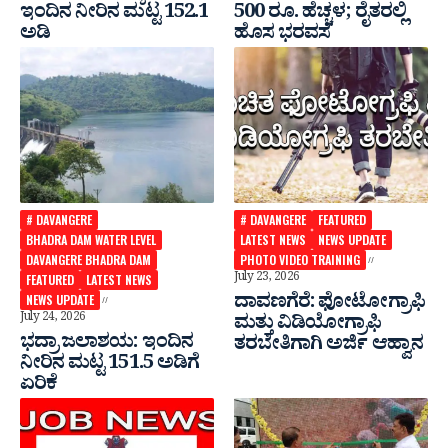
ಇಂದಿನ ನೀರಿನ ಮಟ್ಟ 152.1
500 ರೂ. ಹೆಚ್ಚಳ; ರೈತರಲ್ಲಿ
ಅಡಿ
ಹೊಸ ಭರವಸೆ
# DAVANGERE
# DAVANGERE
FEATURED
BHADRA DAM WATER LEVEL
LATEST NEWS
NEWS UPDATE
DAVANGERE BHADRA DAM
PHOTO VIDEO TRAINING
July 23, 2026
FEATURED
LATEST NEWS
ದಾವಣಗೆರೆ: ಫೋಟೋಗ್ರಾಫಿ
NEWS UPDATE
July 24, 2026
ಮತ್ತು ವಿಡಿಯೋಗ್ರಾಫಿ
ಭದ್ರಾ ಜಲಾಶಯ: ಇಂದಿನ
ತರಬೇತಿಗಾಗಿ ಅರ್ಜಿ ಆಹ್ವಾನ
ನೀರಿನ ಮಟ್ಟ 151.5 ಅಡಿಗೆ
ಏರಿಕೆ