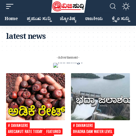
Home
ಪ್ರಮುಖ ಸುದ್ದಿ
ಜ್ಯೋತಿಷ್ಯ
ರಾಜಕೀಯ
ಕ್ರೈಂ ಸುದ್ದಿ
latest news
- Advertisement -
# DAVANGERE
# DAVANGERE
ARECANUT RATE TODAY
FEATURED
BHADRA DAM WATER LEVEL