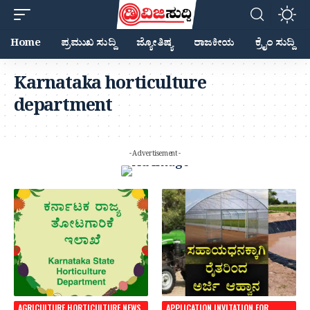
Home
ಪ್ರಮುಖ ಸುದ್ದಿ
ಜ್ಯೋತಿಷ್ಯ
ರಾಜಕೀಯ
ಕ್ರೈಂ ಸುದ್ದಿ
Karnataka horticulture
department
- Advertisement -
AGRICULTURE HORTICULTURE NEWS
APPLICATION INVITATION FOR