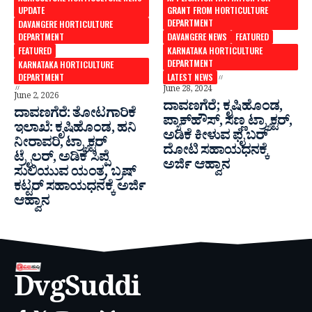
UPDATE
GRANT FROM HORTICULTURE
DEPARTMENT
DAVANGERE HORTICULTURE
DEPARTMENT
DAVANGERE NEWS
FEATURED
FEATURED
KARNATAKA HORTICULTURE
DEPARTMENT
KARNATAKA HORTICULTURE
DEPARTMENT
LATEST NEWS
June 28, 2024
June 2, 2026
ದಾವಣಗೆರೆ; ಕೃಷಿಹೊಂಡ,
ದಾವಣಗೆರೆ: ತೋಟಗಾರಿಕೆ
ಪ್ಯಾಕ್‍ಹೌಸ್, ಸಣ್ಣ ಟ್ರ್ಯಾಕ್ಟರ್,
ಇಲಾಖೆ: ಕೃಷಿಹೊಂಡ, ಹನಿ
ಅಡಿಕೆ ಕೀಳುವ ಫೈಬರ್
ನೀರಾವರಿ, ಟ್ರ್ಯಾಕ್ಟರ್
ದೋಟಿ ಸಹಾಯಧನಕ್ಕೆ
ಟ್ರೈಲರ್, ಅಡಿಕೆ ಸಿಪ್ಪೆ
ಅರ್ಜಿ ಆಹ್ವಾನ
ಸುಲಿಯುವ ಯಂತ್ರ, ಬ್ರಷ್
ಕಟ್ಟರ್ ಸಹಾಯಧನಕ್ಕೆ ಅರ್ಜಿ
ಆಹ್ವಾನ
DvgSuddi