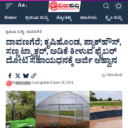
Aa
Home
ಪ್ರಮುಖ ಸುದ್ದಿ
ಜ್ಯೋತಿಷ್ಯ
ರಾಜಕೀಯ
ಕ್ರೈಂ ಸುದ್ದಿ
ಪ್ರಮುಖ ಸುದ್ದಿ
ದಾವಣಗೆರೆ
ದಾವಣಗೆರೆ; ಕೃಷಿಹೊಂಡ, ಪ್ಯಾಕ್‍ಹೌಸ್,
ಸಣ್ಣ ಟ್ರ್ಯಾಕ್ಟರ್, ಅಡಿಕೆ ಕೀಳುವ ಫೈಬರ್
ದೋಟಿ ಸಹಾಯಧನಕ್ಕೆ ಅರ್ಜಿ ಆಹ್ವಾನ
1 Min Read
DVGSUDDI
By
Last updated: June 28, 2024