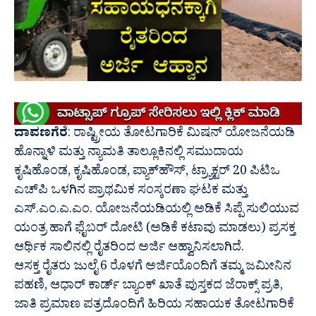
ದಾವಣಗೆರೆ
:
ರಾಷ್ಟ್ರೀಯ ತೋಟಗಾರಿಕೆ ಮಿಷ
ನ್ ಯೋಜನೆಯಡಿ
ಹೊನ್ನಾಳಿ ಮತ್ತು ನ್ಯಾಮತಿ ತಾಲ್ಲೂಕಿನಲ್ಲಿ ಸಮುದಾಯ
ಕೃಷಿಹೊಂಡ, ಕೃಷಿಹೊಂಡ, ಪ್ಯಾಕ್‍ಹೌಸ್, ಟ್ರ್ಯಾಕ್ಟರ್ 20 ಪಿಟಿಒ
ಎಚ್‍ಪಿ ಒಳಗಿನ ಪ್ರಾಥಮಿಕ ಸಂಸ್ಕರಣಾ ಘಟಕ ಮತ್ತು
ಎಸ್.ಎಂ.ಎ.ಎಂ. ಯೋಜನೆಯಡಿಯಲ್ಲಿ ಅಡಿಕೆ ಸಿಪ್ಪೆ ಸುಲಿಯುವ
ಯಂತ್ರ ಹಾಗೆ ಫೈಬರ್ ದೋಟಿ (ಅಡಿಕೆ ಕಟಾವು ಮಾಡಲು) ಪ್ರಸಕ್ತ
ಆರ್ಥಿಕ ಸಾಲಿನಲ್ಲಿ ರೈತರಿಂದ ಅರ್ಜಿ ಆಹ್ವಾನಿಸಲಾಗಿದೆ.
ಆಸಕ್ತ ರೈತರು ಜುಲೈ 6 ರೊಳಗೆ ಅರ್ಜಿಯೊಂದಿಗೆ ತಮ್ಮ ಜಮೀನಿನ
ಪಹಣಿ, ಆಧಾರ್ ಕಾರ್ಡ್ ಬ್ಯಾಂಕ್ ಖಾತೆ ಪುಸ್ತಕದ ಜೆರಾಕ್ಸ್ ಪ್ರತಿ,
ಜಾತಿ ಪ್ರಮಾಣ ಪತ್ರದೊಂದಿಗೆ ಹಿರಿಯ ಸಹಾಯಕ ತೋಟಗಾರಿಕೆ