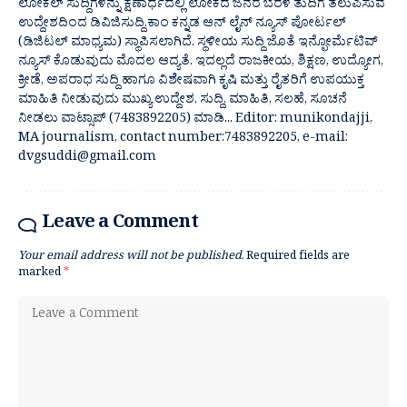
ಲೋಕಲ್ ಸುದ್ದಿಗಳನ್ನು ಕ್ಷಣಾರ್ಧದಲ್ಲಿ ಲೋಕದ ಜನರ ಬೆರಳ ತುದಿಗೆ ತಲುಪಿಸುವ
ಉದ್ದೇಶದಿಂದ ಡಿವಿಜಿಸುದ್ದಿ.ಕಾಂ ಕನ್ನಡ ಆನ್ ಲೈನ್ ನ್ಯೂಸ್ ಪೋರ್ಟಲ್
(ಡಿಜಿಟಲ್ ಮಾಧ್ಯಮ) ಸ್ಥಾಪಿಸಲಾಗಿದೆ. ಸ್ಥಳೀಯ ಸುದ್ದಿ ಜೊತೆ ಇನ್ಫೋರ್ಮೆಟಿವ್
ನ್ಯೂಸ್ ಕೊಡುವುದು ಮೊದಲ ಆದ್ಯತೆ. ಇದಲ್ಲದೆ ರಾಜಕೀಯ, ಶಿಕ್ಷಣ, ಉದ್ಯೋಗ,
ಕ್ರೀಡೆ, ಅಪರಾಧ ಸುದ್ದಿ ಹಾಗೂ ವಿಶೇಷವಾಗಿ ಕೃಷಿ ಮತ್ತು ರೈತರಿಗೆ ಉಪಯುಕ್ತ
ಮಾಹಿತಿ ನೀಡುವುದು ಮುಖ್ಯ ಉದ್ದೇಶ. ಸುದ್ದಿ, ಮಾಹಿತಿ, ಸಲಹೆ, ಸೂಚನೆ
ನೀಡಲು ವಾಟ್ಸಾಪ್ (7483892205) ಮಾಡಿ... Editor: munikondajji,
MA journalism, contact number:7483892205, e-mail:
dvgsuddi@gmail.com
Leave a Comment
Your email address will not be published.
Required fields are
marked
*