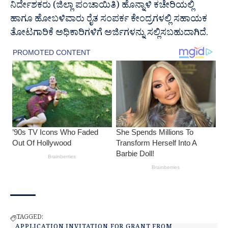
ನಿರ್ದೇಶಕರು (ಜಿಲ್ಲಾ ಪಂಚಾಯಿತಿ) ಹೊನ್ನಾಳಿ ಕಚೇರಿಯಲ್ಲಿ
ಹಾಗೂ ಹೋಬಳಿವಾರು ರೈತ ಸಂಪರ್ಕ ಕೇಂದ್ರಗಳಲ್ಲಿ ಸಹಾಯಕ
ತೋಟಗಾರಿಕೆ ಅಧಿಕಾರಿಗಳಿಗೆ ಅರ್ಜಿಗಳನ್ನು ಸಲ್ಲಿಸಬಹುದಾಗಿದೆ.
TAGGED:
APPLICATION INVITATION FOR GRANT FROM