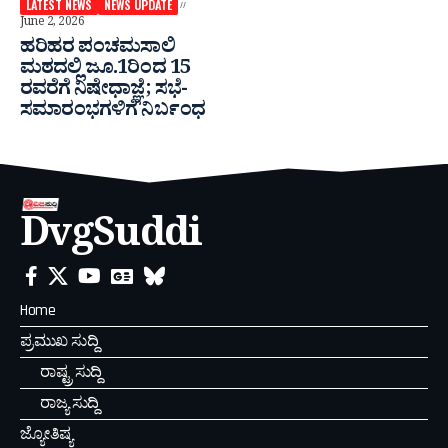
LATEST NEWS
NEWS UPDATE
June 2, 2026
ಹರಿಹರ ಪಂಚಮಸಾಲಿ
ಮಠದಲ್ಲಿ ಜೂ.1ರಿಂದ 15
ರವರೆಗೆ ನಿಷೇಧಾಜ್ಞೆ; ಸಭೆ-
ಸಮಾರಂಭಗಳಿಗೆ ನಿರ್ಬಂಧ
DvgSuddi
Home
ಪ್ರಮುಖ ಸುದ್ದಿ
ರಾಷ್ಟ್ರ ಸುದ್ದಿ
ರಾಜ್ಯ ಸುದ್ದಿ
ಜ್ಯೋತಿಷ್ಯ