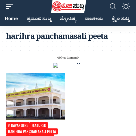
Home
ಪ್ರಮುಖ ಸುದ್ದಿ
ಜ್ಯೋತಿಷ್ಯ
ರಾಜಕೀಯ
ಕ್ರೈಂ ಸುದ್ದಿ
harihra panchamasali peeta
- Advertisement -
# DAVANGERE
FEATURED
HARIHRA PANCHAMASALI PEETA