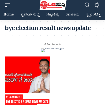
Home
ಪ್ರಮುಖ ಸುದ್ದಿ
ಜ್ಯೋತಿಷ್ಯ
ರಾಜಕೀಯ
ಕ್ರೈಂ ಸುದ್ದಿ
bye election result news update
- Advertisement -
# DAVANGERE
BYE ELECTION RESULT NEWS UPDATE