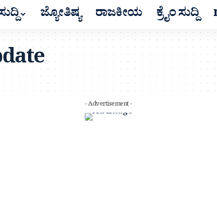
ುದ್ದಿ
ಜ್ಯೋತಿಷ್ಯ
ರಾಜಕೀಯ
ಕ್ರೈಂ ಸುದ್ದಿ
pdate
- Advertisement -