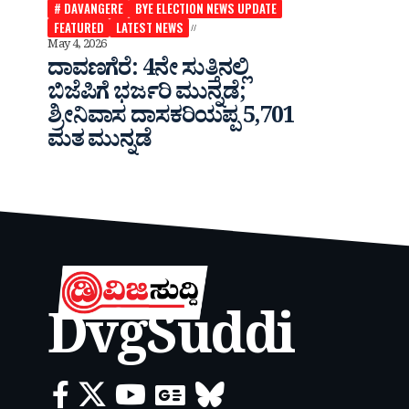
# DAVANGERE
BYE ELECTION NEWS UPDATE
FEATURED
LATEST NEWS
May 4, 2026
ದಾವಣಗೆರೆ: 4ನೇ ಸುತ್ತಿನಲ್ಲಿ
ಬಿಜೆಪಿಗೆ ಭರ್ಜರಿ ಮುನ್ನಡೆ;
ಶ್ರೀನಿವಾಸ ದಾಸಕರಿಯಪ್ಪ 5,701
ಮತ ಮುನ್ನಡೆ
DvgSuddi