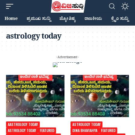
Home
ಪ್ರಮುಖ ಸುದ್ದಿ
ಜ್ಯೋತಿಷ್ಯ
ರಾಜಕೀಯ
ಕ್ರೈಂ ಸುದ್ದಿ
astrology today
- Advertisement -
AASTROLOGY TODAY
ASTROLOGY TODAY
ASTROLOGY TODAY
FEATURED
DINA BHAVIAHYA
FEATURED