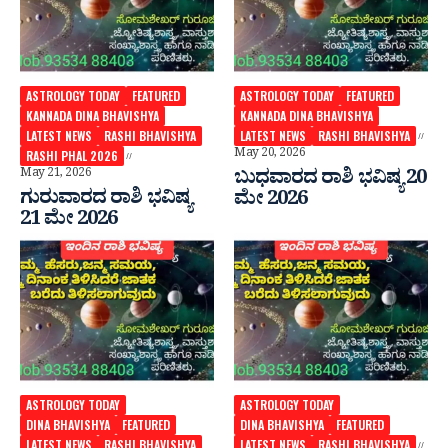
ASTROLOGY TODAY
FEATURED
ASTROLOGY TODAY
FEATURED
KANNADA DINA BHAVISHYA
KANNADA DINA BHAVISHYA
LATEST NEWS
RASHI BHAVISHYA
LATEST NEWS
RASHI BHAVISHYA
May 20, 2026
RASHI PHAL 2026
May 21, 2026
ಬುಧವಾರದ ರಾಶಿ ಭವಿಷ್ಯ 20
ಗುರುವಾರದ ರಾಶಿ ಭವಿಷ್ಯ
ಮೇ 2026
21 ಮೇ 2026
ASTROLOGY TODAY
ASTROLOGY TODAY
DINA BHAVISHYA
FEATURED
DINA BHAVISHYA
FEATURED
LATEST NEWS
RASHI BHAVISHYA
LATEST NEWS
RASHI BHAVISHYA