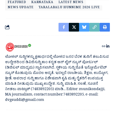
FEATURED
KARNATAKA
LATEST NEWS
NEWS UPDATE
TARALABALU HUNNIME 2026 LIVE
DVGSUDDI
ಲೋಕಲ್ ಸುದ್ದಿಗಳನ್ನು ಕ್ಷಣಾರ್ಧದಲ್ಲಿ ಲೋಕದ ಜನರ ಬೆರಳ ತುದಿಗೆ ತಲುಪಿಸುವ
ಉದ್ದೇಶದಿಂದ ಡಿವಿಜಿಸುದ್ದಿ.ಕಾಂ ಕನ್ನಡ ಆನ್ ಲೈನ್ ನ್ಯೂಸ್ ಪೋರ್ಟಲ್
(ಡಿಜಿಟಲ್ ಮಾಧ್ಯಮ) ಸ್ಥಾಪಿಸಲಾಗಿದೆ. ಸ್ಥಳೀಯ ಸುದ್ದಿ ಜೊತೆ ಇನ್ಫೋರ್ಮೆಟಿವ್
ನ್ಯೂಸ್ ಕೊಡುವುದು ಮೊದಲ ಆದ್ಯತೆ. ಇದಲ್ಲದೆ ರಾಜಕೀಯ, ಶಿಕ್ಷಣ, ಉದ್ಯೋಗ,
ಕ್ರೀಡೆ, ಅಪರಾಧ ಸುದ್ದಿ ಹಾಗೂ ವಿಶೇಷವಾಗಿ ಕೃಷಿ ಮತ್ತು ರೈತರಿಗೆ ಉಪಯುಕ್ತ
ಮಾಹಿತಿ ನೀಡುವುದು ಮುಖ್ಯ ಉದ್ದೇಶ. ಸುದ್ದಿ, ಮಾಹಿತಿ, ಸಲಹೆ, ಸೂಚನೆ
ನೀಡಲು ವಾಟ್ಸಾಪ್ (7483892205) ಮಾಡಿ... Editor: munikondajji,
MA journalism, contact number:7483892205, e-mail:
dvgsuddi@gmail.com