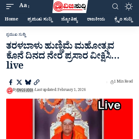
Aa
Home
ಪ್ರಮುಖ ಸುದ್ದಿ
ಜ್ಯೋತಿಷ್ಯ
ರಾಜಕೀಯ
ಕ್ರೈಂ ಸುದ್ದಿ
ಪ್ರಮುಖ ಸುದ್ದಿ
ತರಳಬಾಳು ಹುಣ್ಣಿಮೆ ಮಹೋತ್ಸವ
ಕೊನೆ ದಿನದ ನೇರ ಪ್ರಸಾರ ವೀಕ್ಷಿಸಿ…
live
1 Min Read
DVGSUDDI
By
Last updated: February 1, 2026