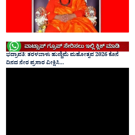
ಭದ್ರಾವತಿ
:
ತರಳಬಾಳು ಹುಣ್ಣಿಮೆ ಮಹೋತ್ಸವ 2026 ಕೊನೆ
ದಿನದ ನೇರ ಪ್ರಸಾರ ವೀಕ್ಷಿಸಿ…